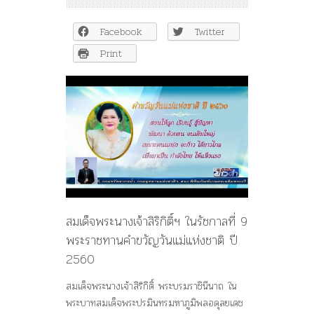
พระนาง
เจ้า
Facebook
Twitter
สิ
ริกิ
Print
ติ์ฯ
ใน
รัชกาล
ที่
9
พระราชทาน
คำขวัญ
วัน
แม่
แห่ง
ชาติ
สมเด็จพระนางเจ้าสิริกิติ์ฯ ในรัชกาลที่ 9
ปี
2560
พระราชทานคำขวัญวันแม่แห่งชาติ ปี
2560
สมเด็จพระนางเจ้าสิริกิติ์ พระบรมราชินีนาถ ใน
พระบาทสมเด็จพระปรมินทรมหาภูมิพลอดุลยเดช