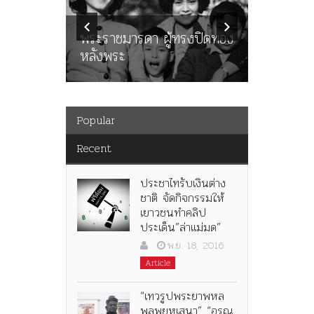
ทพบุตร”
คำสารภา
นูญ” เทพ
ราษฎร หล
ะคณะ
พระราชมารดา ผู้ทรงปิดทอง
ต่อในหลว
หลังพระ
กว่า 80ป
Popular
Recent
ประชาไทรับเงินต่าง
ชาติ จัดกิจกรรมให้
เยาวชนทำคลิป
ประเด็น”ล่าแม่มด”
พ.ย. 18, 2016
Article
“เทวรูปพระยาพหล
พลพยุหเสนา” “อรุณ