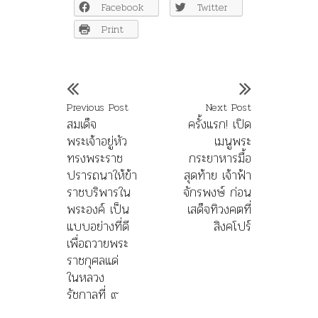
Facebook
Twitter
Print
Previous Post
Next Post
สมเด็จ
ครั้งแรก! เปิด
พระเจ้าอยู่หัว
เมนูพระ
ทรงพระราช
กระยาหารมื้อ
ปรารถนาให้ข้า
สุดท้าย เจ้าฟ้า
ราชบริพารใน
จักรพงษ์ ก่อน
พระองค์ เป็น
เสด็จทิวงคตที่
แบบอย่างที่ดี
สิงคโปร์
เพื่อถวายพระ
ราชกุศลแด่
ในหลวง
รัชกาลที่ ๙