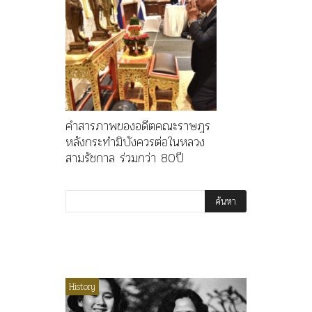
คำสารภาพของอดีตคณะราษฎร
หลังกระทำมิบังควรต่อในหลวง
สามรัชกาล ร่วมกว่า 80ปี
ไม่มีหมวดหมู่
History
Article
History
ลพล