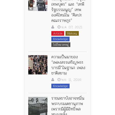
เทพบุตร” และ “เทพี
รัฐธรรมนูญ” เทพ
องค์ใหม่ใน “ศิลปะ
คณะราษฎร”
ม.ค. 07, 2021
Article
History
Knowledge
ไม่มีหมวดหมู่
ความเป็นมาของ
“เพลงสรรเสริญพระ
บารมี”ในฐานะ เพลง
ชาติสยาม
พ.ย. 11, 2016
Knowledge
ราชเลขาบังอาจหมิ่น
พระบรมเดชานุภาพ
เพราะมีผู้มีอิทธิพล
หนุนหลัง