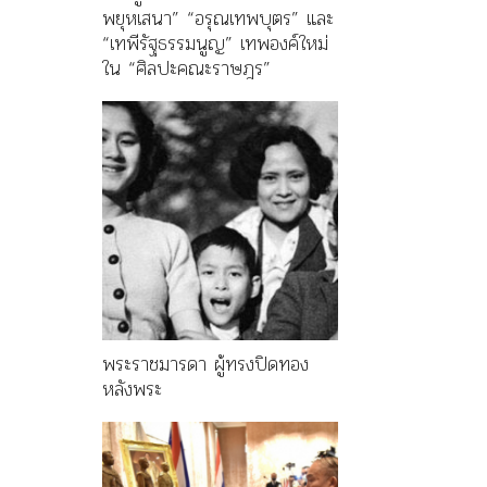
พยุหเสนา” “อรุณเทพบุตร” และ
“เทพีรัฐธรรมนูญ” เทพองค์ใหม่
ใน “ศิลปะคณะราษฎร”
พระราชมารดา ผู้ทรงปิดทอง
หลังพระ