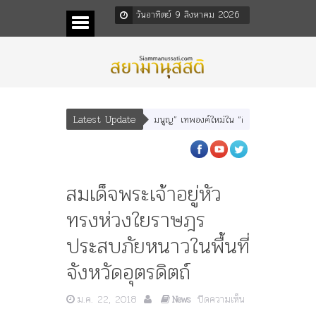
วันอาทิตย์ 9 สิงหาคม 2026
Latest Update
า” “อรุณเทพบุตร” และ “เทพีรัฐธรรมนูญ” เทพองค์ใหม่ใน “ศิลปะคณะราษฎร”
พระร
สมเด็จพระเจ้าอยู่หัว
ทรงห่วงใยราษฎร
ประสบภัยหนาวในพื้นที่
จังหวัดอุตรดิตถ์
ม.ค. 22, 2018
ปิดความเห็น
News
บน