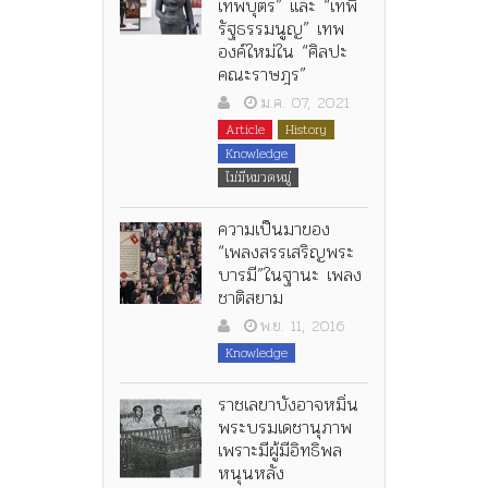
เทพบุตร” และ “เทพี
รัฐธรรมนูญ” เทพ
องค์ใหม่ใน “ศิลปะ
คณะราษฎร”
ม.ค. 07, 2021
Article
History
Knowledge
ไม่มีหมวดหมู่
ความเป็นมาของ
“เพลงสรรเสริญพระ
บารมี”ในฐานะ เพลง
ชาติสยาม
พ.ย. 11, 2016
Knowledge
ราชเลขาบังอาจหมิ่น
พระบรมเดชานุภาพ
เพราะมีผู้มีอิทธิพล
หนุนหลัง