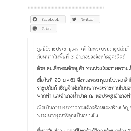
สมเด็จ
พระเจ้าอยู่หัว
ทรง
Facebook
Twitter
ห่วงใย
ราษฎร
Print
ประสบ
ภัย
หนาว
มูลนิธิราชประชานุเคราะห์ ในพระบรมราชูปถัม
ใน
ภัยหนาวในพื้นที่ 3 อำเภอของจังหวัดอุตรดิตถ์
พื้นที่
จังหวัด
ด้วย สมเด็จพระเจ้าอยู่หัว ทรงห่วงใยสภาพความเ
อุตรดิตถ์
เมื่อวันที่ 20 ม.ค.61 จึงทรงพระกรุณาโปรดเกล
ราชูปถัมภ์ เชิญผ้าห่มกันหนาวพระราชทานไปมอบ
ฟากท่า และอำเภอน้ำปาด ณ หอประชุมอำเภอท่าป
เพื่อเป็นการบรรเทาความเดือดร้อนและสร้างขวัญก
พระมหากรุณาธิคุณเป็นอย่างยิ่ง
ที่มาคลิปข่าว : สถานีโทรทัศน์สีกองทัพบกช่อ