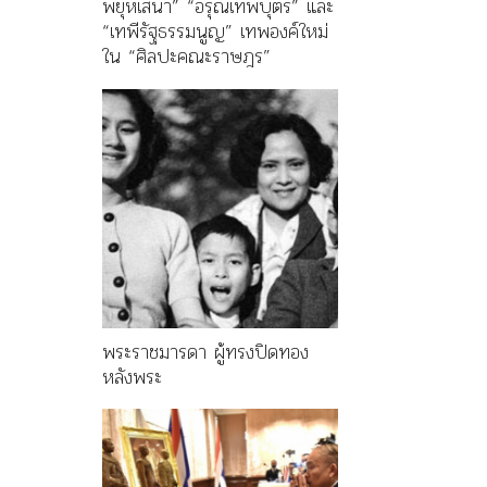
พยุหเสนา” “อรุณเทพบุตร” และ
“เทพีรัฐธรรมนูญ” เทพองค์ใหม่
ใน “ศิลปะคณะราษฎร”
พระราชมารดา ผู้ทรงปิดทอง
หลังพระ