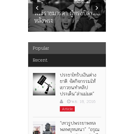
นูญ” เทพ
ราษฎร หล
ะคณะ
พระราชมารดา ผู้ทรงปิดทอง
ต่อในหลว
หลังพระ
กว่า 80ป
Popular
Recent
ประชาไทรับเงินต่าง
ชาติ จัดกิจกรรมให้
เยาวชนทำคลิป
ประเด็น”ล่าแม่มด”
พ.ย. 18, 2016
Article
“เทวรูปพระยาพหล
พลพยุหเสนา” “อรุณ