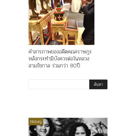
คำสารภาพของอดีตคณะราษฎร
หลังกระทำมิบังควรต่อในหลวง
สามรัชกาล ร่วมกว่า 80ปี
ไม่มีหมวดหมู่
History
Article
History
ลพล
ทพบุตร”
คำสารภา