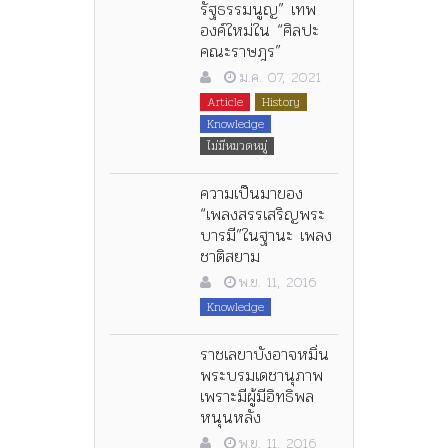
รัฐธรรมนูญ” เทพ
องค์ใหม่ใน “ศิลปะ
คณะราษฎร”
ม.ค. 07, 2021
Article
History
Knowledge
ไม่มีหมวดหมู่
ความเป็นมาของ
“เพลงสรรเสริญพระ
บารมี”ในฐานะ เพลง
ชาติสยาม
พ.ย. 11, 2016
Knowledge
ราชเลขาบังอาจหมิ่น
พระบรมเดชานุภาพ
เพราะมีผู้มีอิทธิพล
หนุนหลัง
พ.ย. 11, 2016