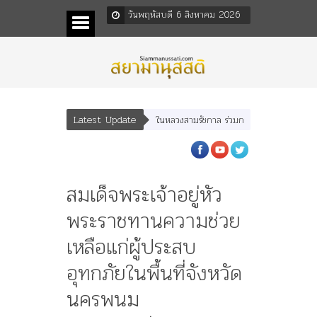
วันพฤหัสบดี 6 สิงหาคม 2026
Latest Update
ดีตคณะราษฎร หลังกระทำมิบังควรต่อในหลวงสามรัชกาล ร่วมกว่า 80ปี
ร.๖ สร้าง “
สมเด็จพระเจ้าอยู่หัว
พระราชทานความช่วย
เหลือแก่ผู้ประสบ
อุทกภัยในพื้นที่จังหวัด
นครพนม