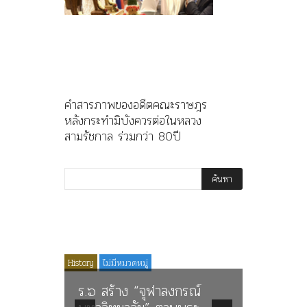
คำสารภาพของอดีตคณะราษฎร
หลังกระทำมิบังควรต่อในหลวง
สามรัชกาล ร่วมกว่า 80ปี
Media
News
History
ไม่มีหมวดหมู่
Article
History
ตคณะ
ร.๖ สร้าง “จุฬาลงกรณ์