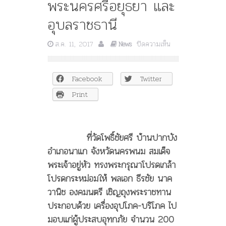
พระนครศรีอยุธยา และ
อุบลราชธานี
บน
ส.ค. 11, 2017
ปิดความเห็น
News
สมเด็จ
พระเจ้าอยู่หัว
พระราชทาน
Facebook
Twitter
ความ
ช่วย
Print
เหลือ
แก่
ผู้
ประสบ
ที่วัดโพธิ์ชัยศรี บ้านปากบัง
อุทกภัย
อำเภอนาแก จังหวัดนครพนม สมเด็จ
ใน
พระเจ้าอยู่หัว ทรงพระกรุณาโปรดเกล้า
พื้นที่
จังหวัด
โปรดกระหม่อมให้ พลเอก ธีรชัย นาค
นครพนม
วานิช องคมนตรี เชิญถุงพระราชทาน
พระนครศรีอยุธยา
ประกอบด้วย เครื่องอุปโภค-บริโภค ไป
และ
อุบลราชธานี
มอบแก่ผู้ประสบอุทกภัย จำนวน 200