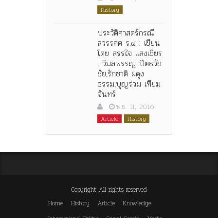
History
ประวัติศาสตร์กรณี
สวรรคต ร.๘ : เขียน
โดย สรรใจ แสงเชียร
, วิมลพรรญ ปีตธวัช
ชัย,รักชาติ ผดุง
ธรรม,บุญร่วม เทียม
จันทร์
พ.ย. 11, 2016
Article
History
Copyright All rights reserved
Home
History
Article
Knowledge