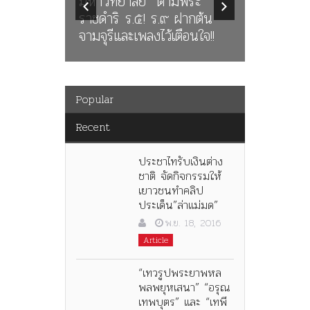
มิบังควร
มหาวิทยาลัย” ตามพระ
นางในวร
าล ร่วม
ราชดำริ ร.๕! ร.๙ ฝากต้น
นิพนธ์ใน
จามจุรีและเพลงไว้เตือนใจ!!
พระมงกุฎเ
Popular
Recent
ประชาไทรับเงินต่าง
ชาติ จัดกิจกรรมให้
เยาวชนทำคลิป
ประเด็น”ล่าแม่มด”
พ.ย. 18, 2016
Article
“เทวรูปพระยาพหล
พลพยุหเสนา” “อรุณ
เทพบุตร” และ “เทพี