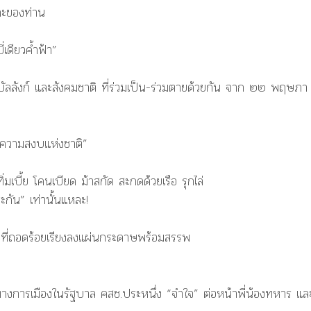
ละของท่าน
เดียวค้ำฟ้า”
าชบัลลังก์ และสังคมชาติ ที่ร่วมเป็น-ร่วมตายด้วยกัน จาก ๒๒ พฤษภา
าความสงบแห่งชาติ”
เบี้ย โคนเบียด ม้าสกัด สะกดด้วยเรือ รุกไล่
ระกัน” เท่านั้นแหละ!
จ” ที่ถอดร้อยเรียงลงแผ่นกระดาษพร้อมสรรพ
งการเมืองในรัฐบาล คสช.ประหนึ่ง “จำใจ” ต่อหน้าพี่น้องทหาร แล