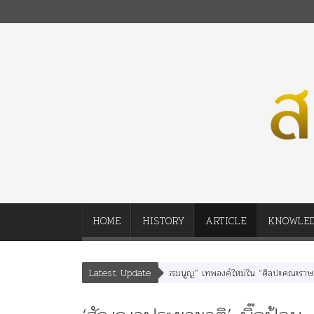
HOME
HISTORY
ARTICLE
KNOWLE
Latest Update
หเสนา” “อรุณเทพบุตร” และ “เทพีรัฐธรรมนูญ” เทพองค์ใหม่ใน “ศิลปะคณะราษฎร”