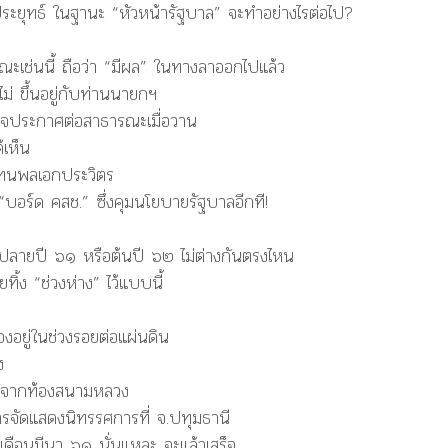
ประยุทธ์ ในฐานะ “หัวหน้ารัฐบาล” จะทำอย่างไรต่อไป?
ณะเช่นนี้ ถือว่า “มีผล” ในทางลาออกไปแล้ว
ม่ ขึ้นอยู่กับท่านนายกฯ
ินใจประกาศต่อสาธารณะเมื่อวาน
้เห็น
 แทนพลเอกประวิตร
 “บอร์ด คสช.” ซึ่งคุมนโยบายรัฐบาลอีกที!
ยส จะปลายปี ๖๑ หรือต้นปี ๖๒ ไม่ต่างกันตรงไหน
ทิ้ง “ช่วงห่าง” ไว้แบบนี้
ืองอยู่ในช่วงรอยต่อแผ่นดิน
ง
ออกจากท้องสนามหลวง
ารจัดแสดงนิทรรศการที่ จ.ปทุมธานี
ือนมีนา ๖๑ นั่นแหละ จะแล้วเสร็จ