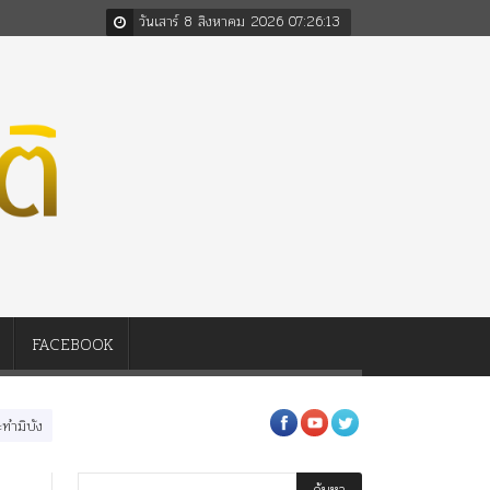
วันเสาร์ 8 สิงหาคม 2026
07
:
26
:
14
FACEBOOK
รต่อในหลวงสามรัชกาล ร่วมกว่า 80ปี
ร.๖ สร้าง “จุฬาลงกรณ์มหาวิทยาลัย” ตามพระร