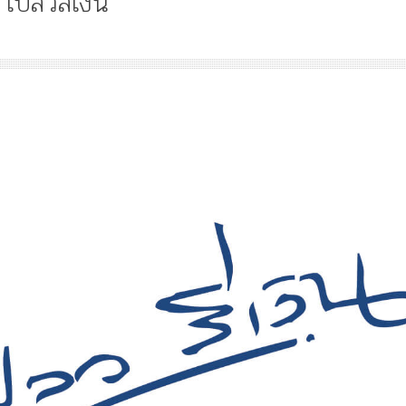
เปลวสีเงิน
Article
History
Knowledge
ไม
“เทวรูปพระยาพหลพล
พยุหเสนา” “อรุณเทพบ
และ “เทพีรัฐธรรมนูญ
องค์ใหม่ใน “ศิลปะคณ
ราษฎร”