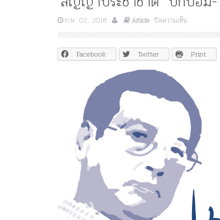
‘สัญญาประชาชาติ’ บิ๊กป้อม- 
บน
ก.พ. 02, 2018
ปิดความเห็น
Article
‘สัญญา
ประชาชาติ’
บิ๊ก
Facebook
Twitter
Print
ป้อม-
เปลว
สี
เงิน