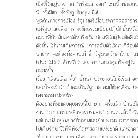
เมื่อพี่ใหญ่ประกาศ “พร้อมลาออก” เช่นนี้ พลเอก
นี่…ทั้งมิตร ทั้งศัตรู จ้องดูเขม็ง!
พูดกันทางการเมือง รัฐมนตรีเมื่อประกาศต่อสาธาร
แต่รัฐบาลเผด็จการ จะยึดธรรมเนียมปฏิบัตินั้นหรือไ
ผมว่าพี่กับน้องคงได้หารือกัน ก่อนพี่ใหญ่จะตัดส
ดังนั้น ไม่นานเกินการณ์ “การสลับตัวเดิน” ก็ต้องได
นายกฯ คงต้องนั่งควบเก้าอี้ “รัฐมนตรีกลาโหม”
ไปน่ะ ไม่ใช่ไปลับหรือไปเลย หากแต่ไปคุมทัพอยู่ใน
ผมขอย้ำ……….
เรื่อง “เลื่อนเลือกตั้ง” นั้นน่ะ ประชาชนไม่ซีเรี
และก็พอเข้าใจ ถ้าผมเป็นรัฐบาล ผมก็ต้องเลื่อน โดย
เพราะอะไรน่ะหรือ?
คืออย่างที่ผมเคยคุยตรงนี้ไป ๒-๓ ครั้งแล้ว บ้านเม
งาน “ถวายพระเพลิงพระบรมศพ” ผ่านไปแล้วก็จริ
แต่ขณะนี้ อยู่ในช่วงรื้อถอนและย้ายพระเมรุมาศ
ไปเก็บรักษาไว้ที่พิพิธภัณฑสถานแห่งชาติ และอาค
ใช้เวลาประมาณ ๒ เดือน ตามกำหนด ราวๆ กลางเด