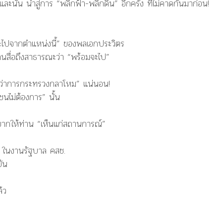
นั่น นำสู่การ “พลิกฟ้า-พลิกดิน” อีกครั้ง ที่ไม่คาดกันมาก่อน!
่จะไปจากตำแหน่งนี้” ของพลเอกประวิตร
่านสื่อถึงสาธารณะว่า “พร้อมจะไป”
ีว่าการกระทรวงกลาโหม” แน่นอน!
ชนไม่ต้องการ” นั้น
อยากให้ท่าน “เห็นแก่สถานการณ์”
 ในงานรัฐบาล คสช.
บัน
ล้ว