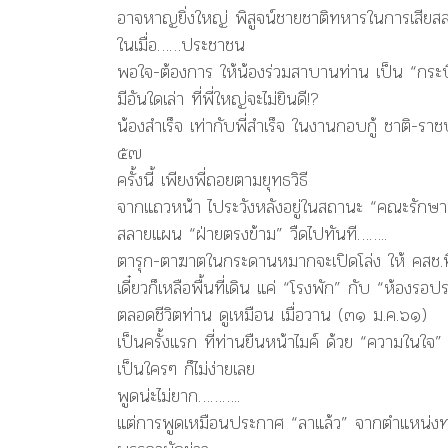
อาจหาญยิ่งใหญ่ พิสูจน์ชายชาติทหารในการเสียส
ในเมื่อ……ประชาชน
พอใจ-ต้องการ ให้น้องร่วมสาบานท่าน เป็น “กระบี่
มีอันใดเล่า ที่พี่ใหญ่จะไม่ยินดี!?
น้องสำเร็จ เท่ากับพี่สำเร็จ ในงานกอบกู้ ชาติ-ร
๕๗
ครั้งนี้ เพียงพี่ถอยตามยุทธวิธี
จากแถวหน้า ไประวังหลังอยู่ในสถานะ “คณะรักษ
สลายแผน “ฝ่ายตรงข้าม” วืดไปทันที……..
ตารุก-ตาฆาตในกระดานหมากจะเปิดโล่ง ให้ คสช.ทิ่ม
เดี๋ยวก็เหลือพื้นที่เดิน แค่ “โรงพัก” กับ “ห้องรอป
ตลอดชีวิตท่าน ดูเหมือน เมื่อวาน (๓๑ ม.ค.๖๑)
เป็นครั้งแรก ที่ท่านยืนหน้าไมค์ ด้วย “ความในใ
เป็นใครๆ ก็ไม่ง่ายเลย
พูดน่ะไม่ยาก………..
แต่การพูดเหมือนประกาศ “ลาแล้ว” จากตำแหน่งทา