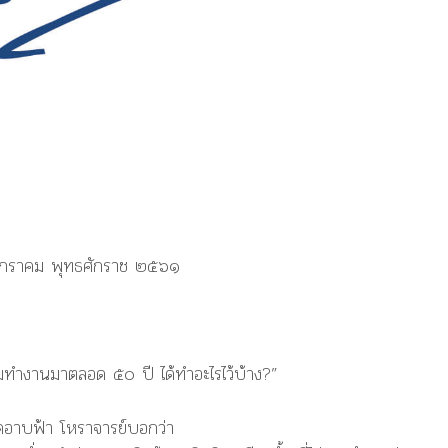
 มกราคม พุทธศักราช ๒๕๖๑
ผมทำงานมาตลอด ๕๐ ปี ได้ทำอะไรไว้บ้าง?”
อดอาบฟ้า โหราจารย์บอกว่า