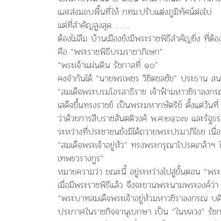
และส่งมอบพื้นที่ให้ กทม.ปรับแต่งภูมิทัศน์ต่อไป
แต่ที่สำคัญสูงสุด……….
ต้องไม่ลืม บ้านเมืองยังมีพระราชพิธีสำคัญยิ่ง ที่ต้
คือ “พระราชพิธีบรมราชาภิเษก”
“พระเจ้าแผ่นดิน รัชกาลที่ ๑๐”
คงจำกันได้ “นายพรเพชร วิชิตชลชัย” ประธาน สน
“สมเด็จพระบรมโอรสาธิราช เจ้าฟ้ามหาวชิราลงก
เสด็จขึ้นทรงราชย์ เป็นพระมหากษัตริย์ ตั้งแต่
ว่าด้วยการสืบราชสันตติวงศ์ พ.ศ.๒๔๖๗ และรัฐ
ระหว่างที่ประชาชนยังมิได้ถวายพระปรมาภิไธย เ
“สมเด็จพระเจ้าอยู่หัว” ทรงพระกรุณาโปรดเกล้าฯ 
เทพยวรางกูร”
หมายความว่า ขณะนี้ อยู่ระหว่างไปสู่ขั้นตอน “พ
เมื่อมีพระราชพิธีแล้ว จึงจะขานพระนามพระองค์ว่า
“พระบาทสมเด็จพระเจ้าอยู่หัวมหาวชิราลงกรณ บ
ประกาศในราชกิจจานุเบกษา เป็น “ในหลวง” รัชก