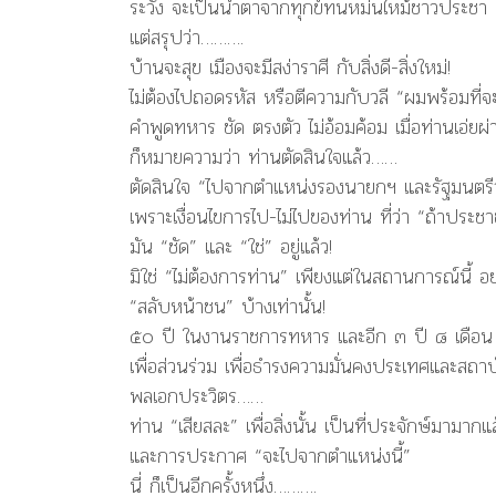
ระวัง จะเป็นน้ำตาจากทุกข์ทนหม่นไหม้ชาวประชา และ
แต่สรุปว่า……….
บ้านจะสุข เมืองจะมีสง่าราศี กับสิ่งดี-สิ่งใหม่!
ไม่ต้องไปถอดรหัส หรือตีความกับวลี “ผมพร้อมที
คำพูดทหาร ชัด ตรงตัว ไม่อ้อมค้อม เมื่อท่านเอ่ยผ
ก็หมายความว่า ท่านตัดสินใจแล้ว……
ตัดสินใจ “ไปจากตำแหน่งรองนายกฯ และรัฐมนตร
เพราะเงื่อนไขการไป-ไม่ไปของท่าน ที่ว่า “ถ้าประชา
มัน “ชัด” และ “ใช่” อยู่แล้ว!
มิใช่ “ไม่ต้องการท่าน” เพียงแต่ในสถานการณ์นี้ 
“สลับหน้าชน” บ้างเท่านั้น!
๕๐ ปี ในงานราชการทหาร และอีก ๓ ปี ๘ เดือน
เพื่อส่วนร่วม เพื่อธำรงความมั่นคงประเทศและสถา
พลเอกประวิตร……
ท่าน “เสียสละ” เพื่อสิ่งนั้น เป็นที่ประจักษ์มามากแ
และการประกาศ “จะไปจากตำแหน่งนี้”
นี่ ก็เป็นอีกครั้งหนึ่ง……….