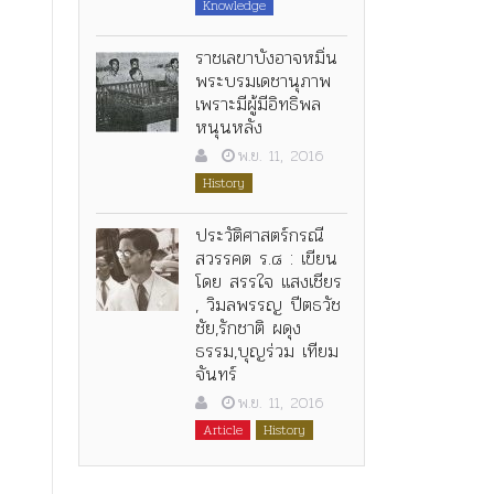
Knowledge
ราชเลขาบังอาจหมิ่น
พระบรมเดชานุภาพ
เพราะมีผู้มีอิทธิพล
หนุนหลัง
พ.ย. 11, 2016
History
ประวัติศาสตร์กรณี
สวรรคต ร.๘ : เขียน
โดย สรรใจ แสงเชียร
, วิมลพรรญ ปีตธวัช
ชัย,รักชาติ ผดุง
ธรรม,บุญร่วม เทียม
จันทร์
พ.ย. 11, 2016
Article
History