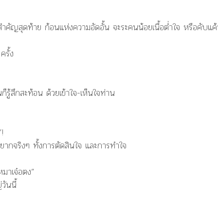
วามสำคัญสุดท้าย ก้อนแห่งความอัดอั้น จะระคนน้อยเนื้อต่ำใจ หรือคับแค
รั้ง
ก็รู้สึกสะท้อน ด้วยเข้าใจ-เห็นใจท่าน
”!
้ มันยากจริงๆ ทั้งการตัดสินใจ และการทำใจ
หมาเจ๋อตง”
ันนี้