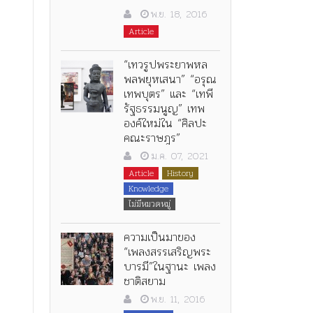
พ.ย. 18, 2016
Article
“เทวรูปพระยาพหล
พลพยุหเสนา” “อรุณ
เทพบุตร” และ “เทพี
รัฐธรรมนูญ” เทพ
องค์ใหม่ใน “ศิลปะ
คณะราษฎร”
ม.ค. 07, 2021
Article
History
Knowledge
ไม่มีหมวดหมู่
ความเป็นมาของ
“เพลงสรรเสริญพระ
บารมี”ในฐานะ เพลง
ชาติสยาม
พ.ย. 11, 2016