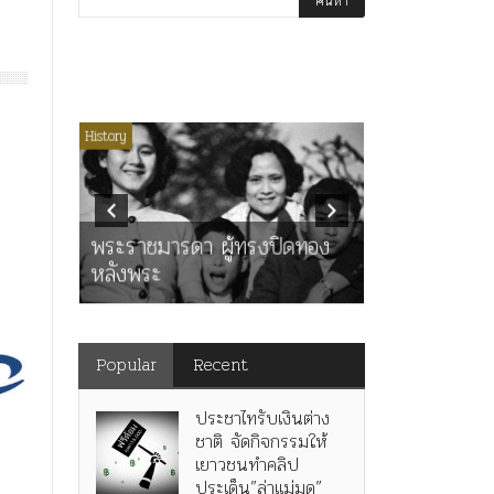
่มีหมวดหมู่
History
Article
History
K
ุตร”
” เทพ
คำสารภาพขอ
ะ
พระราชมารดา ผู้ทรงปิดทอง
หลังกระทำมิ
หลังพระ
สามรัชกาล ร่
Popular
Recent
ประชาไทรับเงินต่าง
ชาติ จัดกิจกรรมให้
เยาวชนทำคลิป
ประเด็น”ล่าแม่มด”