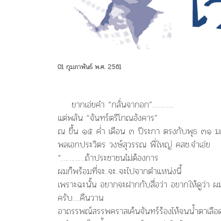
01 กุมภาพันธ์ พ.ศ. 2561
ยากเอ่ยคำ “กลั่นจากอก”………..
แต่พลัน “จันทร์ตรีโกณอังคาร”
ณ ขึ้น ๑๕ ค่ำ เดือน ๓ ปีระกา ตรงกับพุธ ๓๑
พลเอกประวิตร วงษ์สุวรรณ พี่ใหญ่ คสช.จำเอ่ย
“…………ถ้าประชาชนไม่ต้องการ
ผมก็พร้อมที่จะ..จะ..จะไปจากตำแหน่งนี้
เพราะฉะนั้น อยากจะฝากกับสื่อว่า อยากให้ดูว่า 
ครับ….คืนวาน
อาถรรพณ์สรรพคราสเค้นจันทร์ร้องไห้จนน้ำตาเลื