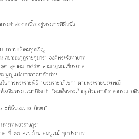
องกระทำต่อจากนี้รออยู่พระราชพิธีหนึ่ง
ช. กราบบังคมทูลเชิญ
รณ สยามมกุฎราชกุมาร” องค์พระรัชทายาท
วันที่ ๑๓ ตุลาคม ๒๕๕๙ ตามกฎมณเฑียรบาล
ธรรมนูญแห่งราชอาณาจักรไทย
นื่องในการพระราชพิธี “บรมราชาภิเษก” ตามพระราชประเพณี
ให้เฉลิมพระปรมาภิไธยว่า “สมเด็จพระเจ้าอยู่หัวมหาวชิราลงกรณ บด
ระราชพิธีบรมราชาภิเษก”
ดินทรเทพยวรางกูร”
าล ที่ ๑๐ ครบถ้วน สมบูรณ์ ทุกประการ