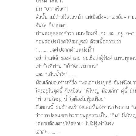
บรรดานักข่าว
มัน “ยากจริงๆ”!
ดังนั้น แม้ร่างไว้ล่วงหน้า แต่เมื่อถึงคราเอ่ยข้อค
อันใด ก็ยากเดา
ท่านสะดุดตรงคำว่า ผมพร้อมที่…จะ…จะ…อยู่ ๒-๓ ค
ก่อนต่อประโยคให้สมบูรณ์ ด้วยเนื้อความว่า
“…………จะไปจากตำแหน่งนี้”!
อย่าว่าแต่เจ้าของคำเลย ผมเชื่อว่าผู้ฟังคำแทบทุกคน
เท่ากับที่ท่าน “เข้าใจประชาชน”
และ “เห็นน้ำใจ”……..
น้องเล็กของท่านที่ชื่อ “พลเอกประยุทธ์ จันทร์โอชา
ใครอยู่ในจุดนี้ ก็เหมือน “พี่ใหญ่-น้องเล็ก” คู่นี
“ทำงานใหญ่ น้ำใจต้องไม่ฟุ่มเฟือย”
ถึงตอนนี้ ผมชักจะเข้าใจและเห็นใจท่านประธาน “เ
ว่าการปลดแอกประชาชนสู่ความเป็น “จีน” ยิ่งใหญ่ว
“สหายต้องตายให้สหาย” ไปไม่รู้เท่าไหร่?
เอาล่ะ………..