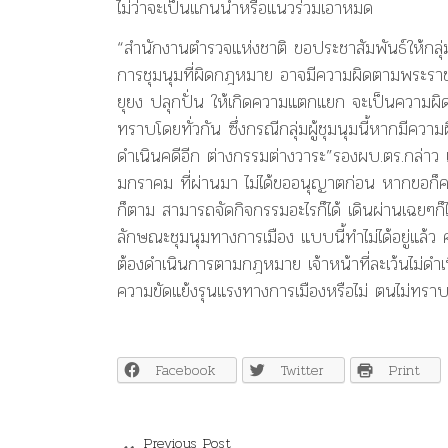
ไม่ว่าจะเป็นแกนนำหรือแนวร่วมเอาหมด
“สำนักงานตำรวจแห่งชาติ ขอประชาสัมพันธ์ให้กลุ่
การชุมนุมที่ผิดกฎหมาย อาจมีความผิดตามพระร
ยุยง ปลุกปั่น ให้เกิดความแตกแยก จะเป็นความผ
ทราบโดยทั่วกัน ซึ่งกรณีกลุ่มผู้ชุมนุมนี้หากมีความ
ดำเนินคดีอีก ต่างกรรมต่างวาระ”รองผบ.ตร.กล่าว แล
มกราคม ที่ผ่านมา ไม่ได้ขออนุญาตก่อน หากขอก็คง
ก็ตาม สามารถจัดกิจกรรมอะไรก็ได้ เดินผ่านเฉยๆก็ไ
ลักษณะชุมนุมทางการเมือง แบบนี้ทำไม่ได้อยู่แล้ว ค
ต้องดำเนินการตามกฎหมาย เจ้าหน้าที่ละเว้นไม่ดำเนิ
ความขัดแย้งรุนแรงทางการเมืองหรือไม่ ตนไม่ทร
Facebook
Twitter
Print
Previous Post