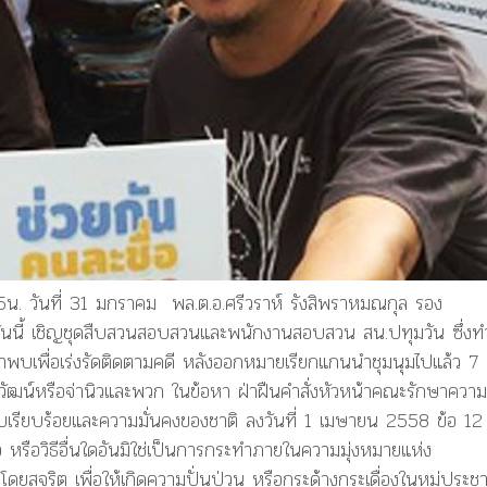
. วันที่ 31 มกราคม พล.ต.อ.ศรีวราห์ รังสิพราหมณกุล รอง
 วันนี้ เชิญชุดสืบสวนสอบสวนและพนักงานสอบสวน สน.ปทุมวัน ซึ่งท
 เข้าพบเพื่อเร่งรัดติดตามคดี หลังออกหมายเรียกแกนนำชุมนุมไปแล้ว 7
ธิวัฒน์หรือจ่านิวและพวก ในข้อหา ฝ่าฝืนคำสั่งหัวหน้าคณะรักษาความ
บเรียบร้อยและความมั่นคงของชาติ ลงวันที่ 1 เมษายน 2558 ข้อ 12
รือวิธีอื่นใดอันมิใช่เป็นการกระทำภายในความมุ่งหมายแห่ง
โดยสุจริต เพื่อให้เกิดความปั่นป่วน หรือกระด้างกระเดื่องในหมู่ประ