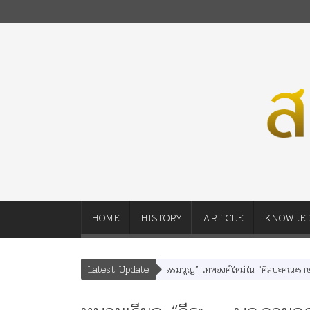
HOME
HISTORY
ARTICLE
KNOWLE
Latest Update
สนา” “อรุณเทพบุตร” และ “เทพีรัฐธรรมนูญ” เทพองค์ใหม่ใน “ศิลปะคณะราษฎร”
พ