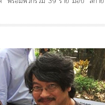
จุด” พร้อมพวกรวม 39 ราย ม็อบ “สกาย
Article
History
Knowledge
ไม
“เทวรูปพระยาพหลพล
พยุหเสนา” “อรุณเทพบ
และ “เทพีรัฐธรรมนูญ
องค์ใหม่ใน “ศิลปะคณ
ราษฎร”