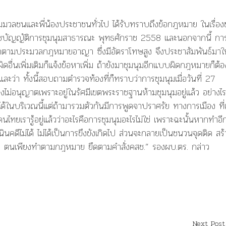
มมวลชนและพี่น้องประชาชนทั่วไป ได้รับทราบถึงข้อกฎหมาย ในเรื่อง
าชบัญญัติการชุมนุมสาธารณะ พุทธศักราช 2558 และนอกจากนี้ กา
ิดตามประมวลกฎหมายอาญา ซึ่งมีอัตราโทษสูง จึงประชาสัมพันธ์มาให
ผิดอื่นเพิ่มเติมก็แจ้งข้อหาเพิ่ม ถ้ายังมาชุมนุมอีกแบบผิดกฎหมายก็ต้อ
ะว่า ทั้งนี้สอบถามตำรวจท้องที่ก็ทราบว่าการชุมนุมเมื่อวันที่ 27
ไม่อนุญาตเพราะอยู่ในรัศมีเขตพระราชฐานห้ามชุมนุมอยู่แล้ว อย่างไร
ด้ในบริเวณนี้แต่ถ้ามารวมตัวกันมีการพูดจาปราศรัย ทางการเมือง ที่เ
นไทยเรารู้อยู่แล้วว่าอะไรคือการชุมนุมอะไรไม่ใช่ เพราะฉะนั้นหากทำอีก
นคดีไม่ได้ ไม่ได้เป็นการขึงขังเกิดไป ส่วนจะกลายเป็นชนวนจุดติด สร้
าบ ตนเพียงทำตามกฎหมาย ยึดตามคำสั่งคสช.” รองผบ.ตร. กล่าว
Next Post