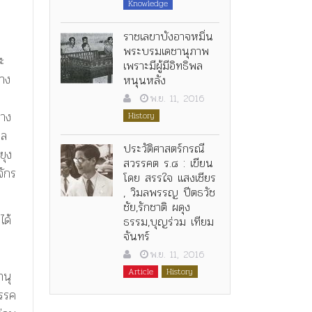
Knowledge
ราชเลขาบังอาจหมิ่น
พระบรมเดชานุภาพ
ะ
เพราะมีผู้มีอิทธิพล
่าง
หนุนหลัง
พ.ย. 11, 2016
ทาง
History
คล
ประวัติศาสตร์กรณี
ยุง
สวรรคต ร.๘ : เขียน
จักร
โดย สรรใจ แสงเชียร
, วิมลพรรญ ปีตธวัช
ชัย,รักชาติ ผดุง
ได้
ธรรม,บุญร่วม เทียม
จันทร์
พ.ย. 11, 2016
Article
History
านุ
วรรค