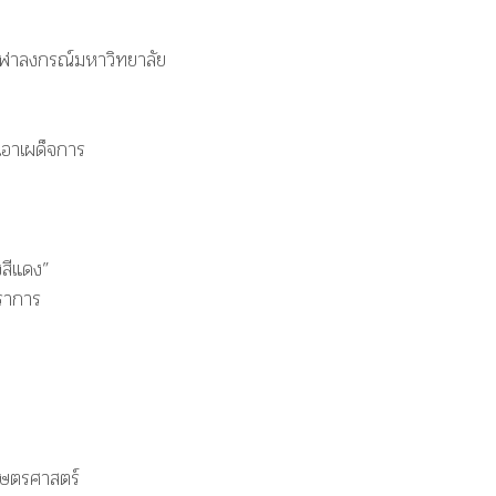
จุฬาลงกรณ์มหาวิทยาลัย
เอาเผด็จการ
งสีแดง”
ราการ
กษตรศาสตร์