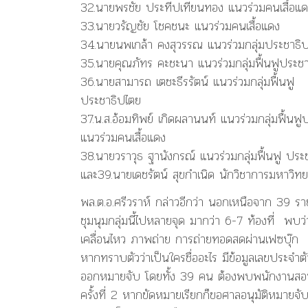
32.นายพรชัย ประทีปเทียนทอง แนวร่วมคนเสื้อแ
33.นายวรัญชัย โชคชนะ แนวร่วมคนเสื้อแดง
34.นายนพเกล้า คงสุวรรณ แนวร่วมกลุ่มประชาธิ
35.นายคุณภัทร คะชะนา แนวร่วมกลุ่มฟื้นฟูประช
36.นายสามารถ เตชะธีรรัตน์ แนวร่วมกลุ่มฟื้นฟู
ประชาธิปไตย
37.น.ส.อ้อมทิพย์ เกิดผลานนท์ แนวร่วมกลุ่มฟื้นฟ
แนวร่วมคนเสื้อแดง
38.นายวราวุธ ฐานังกรณ์ แนวร่วมกลุ่มฟื้นฟู ประ
และ39.นายเดชรัตน์ สุขกำเนิด นักวิชาการมหาวิท
พล.ต.อ.ศรีวราห์ กล่าวอีกว่า นอกเหนือจาก 39 ร
ชุมนุมกลุ่มนี้ไปหลายจุด มากว่า 6-7 ท้องที่ พบว่
เคลื่อนไหว ภาพถ่าย การถ่ายทอดสดผ่านเฟซบุ๊ก 
หากทราบตัวว่าเป็นใครชื่ออะไร มีข้อมูลเลขประจำ
ออกหมายจับ โดยทั้ง 39 คน ต้องพบพนักงานสอบ
ครั้งที่ 2 หากขัดหมายเรียกก็ขอศาลอนุมัติหมายจับไ