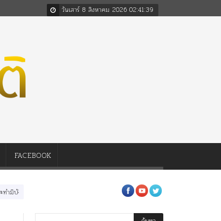
วันเสาร์ 8 สิงหาคม 2026
02
:
41
:
40
FACEBOOK
่อในหลวงสามรัชกาล ร่วมกว่า 80ปี
ร.๖ สร้าง “จุฬาลงกรณ์มหาวิทยาลัย” ตามพระราช