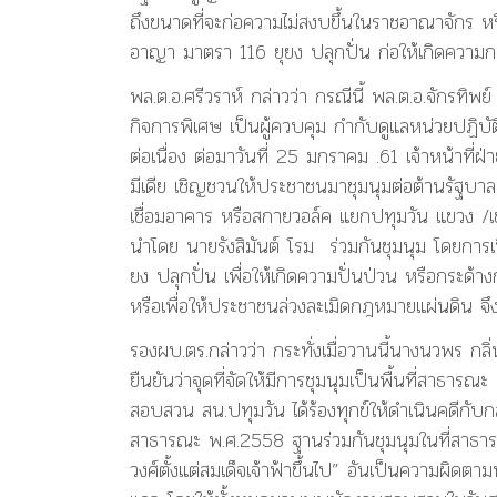
ถึงขนาดที่จะก่อความไม่สงบขึ้นในราชอาณาจักร 
อาญา มาตรา 116 ยุยง ปลุกปั่น ก่อให้เกิดความก
พล.ต.อ.ศรีวราห์ กล่าวว่า กรณีนี้ พล.ต.อ.จักรทิ
กิจการพิเศษ เป็นผู้ควบคุม กำกับดูแลหน่วยปฏิบัติ
ต่อเนื่อง ต่อมาวันที่ 25 มกราคม .61 เจ้าหน้าที่
มีเดีย เชิญชวนให้ประชาชนมาชุมนุมต่อต้านรัฐบ
เชื่อมอาคาร หรือสกายวอล์ค แยกปทุมวัน แขวง /เขต
นำโดย นายรังสิมันต์ โรม ร่วมกันชุมนุม โดยการ
ยง ปลุกปั่น เพื่อให้เกิดความปั่นป่วน หรือกระด้
หรือเพื่อให้ประชาชนล่วงละเมิดกฎหมายแผ่นดิน จึง
รองผบ.ตร.กล่าวว่า กระทั่งเมื่อวานนี้นางนวพร กลิ่น
ยืนยันว่าจุดที่จัดให้มีการชุมนุมเป็นพื้นที่สาธ
สอบสวน สน.ปทุมวัน ได้ร้องทุกข์ให้ดำเนินคดีกับก
สาธารณะ พ.ศ.2558 ฐานร่วมกันชุมนุมในที่สาธา
วงศ์ตั้งแต่สมเด็จเจ้าฟ้าขึ้นไป” อันเป็นความผ