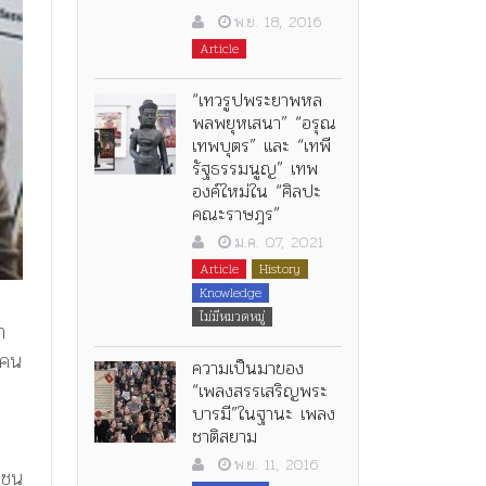
พ.ย. 18, 2016
Article
“เทวรูปพระยาพหล
พลพยุหเสนา” “อรุณ
เทพบุตร” และ “เทพี
รัฐธรรมนูญ” เทพ
องค์ใหม่ใน “ศิลปะ
คณะราษฎร”
ม.ค. 07, 2021
Article
History
Knowledge
ไม่มีหมวดหมู่
ำ
 คน
ความเป็นมาของ
“เพลงสรรเสริญพระ
บารมี”ในฐานะ เพลง
ชาติสยาม
พ.ย. 11, 2016
ชาชน