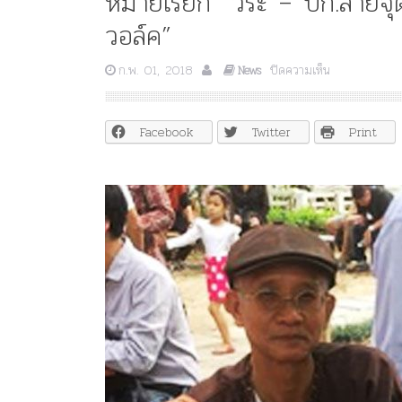
หมายเรียก “วีระ – บก.ลาย
วอล์ค”
บน
ก.พ. 01, 2018
ปิดความเห็น
News
หมาย
เรียก
“วีระ
Facebook
Twitter
Print
–
บก.ลาย
จุด”
พร้อม
พวก
รวม
39
ราย
ม็อบ
“สกา
ย
วอล์ค”