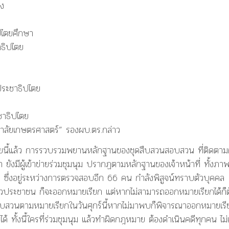
ดง
ปไตยศึกษา
าธิปไตย
ูประชาธิปไตย
ชาธิปไตย
ยาลัยเกษตรศาสตร์” รองผบ.ตร.กล่าว
ายนี้แล้ว การรวบรวมพยานหลักฐานของชุดสืบสวนสอบสวน ที่ติดตามผ
า ยังมีผู้เข้าข่ายร่วมชุมนุม ปรากฏตามหลักฐานของเจ้าหน้าที่ ทั้งภา
ซึ่งอยู่ระหว่างการตรวจสอบอีก 66 คน กำลังพิสูจน์ทราบตัวบุคคล
ตัวประชาชน ก็จะออกหมายเรียก แต่หากไม่สามารถออกหมายเรียกได้ก็ต
สวนตามหมายเรียกในวันศุกร์นี้หากไม่มาพบก็พิจารณาออกหมายเรี
ด้ ทั้งนี้ใครที่ร่วมชุมนุม แล้วทำผิดกฎหมาย ต้องดำเนินคดีทุกคน ไม่เ