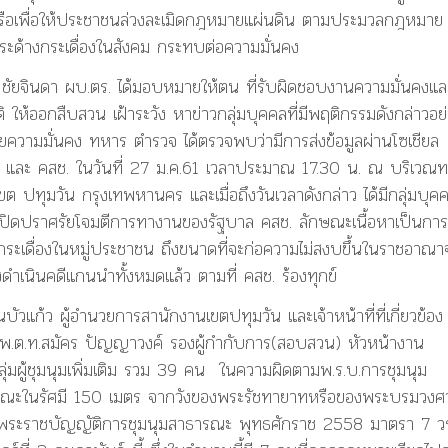
หรือเพื่อให้ประชาชนล่วงละเมิดกฎหมายแผ่นดิน ตามประมวลกฎหมาย
ระด้างกระเดื่องในสังคม กระทบต่อความมั่นคง
พย์ ชัยจินดา ผบ.ตร. ได้มอบหมายให้ตน ที่รับผิดชอบงานความมั่นคงแล
 ให้ออกสืบสวน เฝ้าระวัง หาข่าวกลุ่มบุคคลที่มีพฤติกรรมดังกล่าวอย
ฝ่ายความมั่นคง ทหาร ตำรวจ ได้ตรวจพบว่ามีการส่งข้อมูลผ่านโซเชียล
าล และ คสช. ในวันที่ 27 ม.ค.61 เวลาประมาณ 17.30 น. ณ บริเวณ
 ปทุมวัน กรุงเทพหานคร และเมื่อถึงวันเวลาดังกล่าว ได้มีกลุ่มบุค
เปิดปราศรัยโจมตีการทางานของรัฐบาล คสช. ลักษณะเนื้อหาเป็นการ
างกระเดื่องในหมู่ประชาชน ถึงขนาดที่จะก่อความไม่สงบขึ้นในราชอาณา
ดำเนินคดีแกนนำทั้งหมดแล้ว ตามที่ คสช. ร้องทุกข์
บัวแก้ว ผู้อำนวยการสานักงานเขตปทุมวัน และเจ้าหน้าที่ที่เกี่ยวข้อง 
ารณะ พ.ต.ท.สมัคร ปัญญาวงค์ รองผู้กำกับการ(สอบสวน) หัวหน้างาน
ลุ่มผู้ชุมนุมเพิ่มเติม รวม 39 คน ในความผิดตามพ.ร.บ.การชุมนุม
รณะในรัศมี 150 เมตร จากวังของพระรัชทายาทหรือของพระบรมวงศ
ิดตามพระราชบัญญัติการชุมนุมสาธารณะ พุทธศักราช 2558 มาตรา 7 