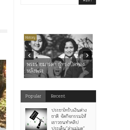
่มีหมวดหมู่
History
Article
History
K
ุตร”
” เทพ
คำสารภาพขอ
ะ
พระราชมารดา ผู้ทรงปิดทอง
หลังกระทำมิ
หลังพระ
สามรัชกาล ร่
Popular
Recent
ประชาไทรับเงินต่าง
ชาติ จัดกิจกรรมให้
เยาวชนทำคลิป
ประเด็น”ล่าแม่มด”