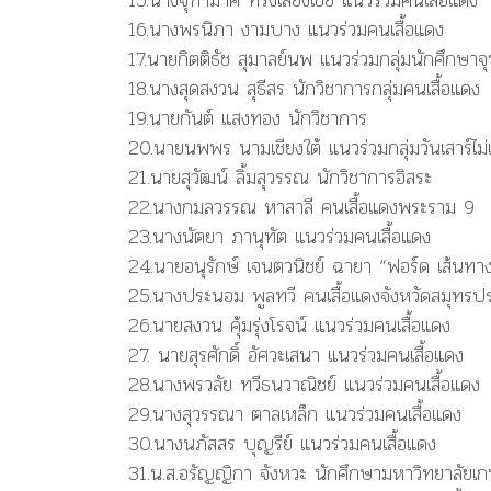
16.นางพรนิภา งามบาง แนวร่วมคนเสื้อแดง
17.นายกิตติธัช สุมาลย์นพ แนวร่วมกลุ่มนักศึกษา
18.นางสุดสงวน สุธีสร นักวิชาการกลุ่มคนเสื้อแดง
19.นายกันต์ แสงทอง นักวิชาการ
20.นายนพพร นามเชียงใต้ แนวร่วมกลุ่มวันเสาร์ไม่
21.นายสุวัฒน์ ลิ้มสุวรรณ นักวิชาการอิสระ
22.นางกมลวรรณ หาสาลี คนเสื้อแดงพระราม 9
23.นางนัตยา ภานุทัต แนวร่วมคนเสื้อแดง
24.นายอนุรักษ์ เจนตวนิชย์ ฉายา “ฟอร์ด เส้นทา
25.นางประนอม พูลทวี คนเสื้อแดงจังหวัดสมุทรป
26.นายสงวน คุ้มรุ่งโรจน์ แนวร่วมคนเสื้อแดง
27. นายสุรศักดิ์ อัศวะเสนา แนวร่วมคนเสื้อแดง
28.นางพรวลัย ทวีธนวาณิชย์ แนวร่วมคนเสื้อแดง
29.นางสุวรรณา ตาลเหล็ก แนวร่วมคนเสื้อแดง
30.นางนภัสสร บุญรีย์ แนวร่วมคนเสื้อแดง
31.น.ส.อรัญญิกา จังหวะ นักศึกษามหาวิทยาลัยเ