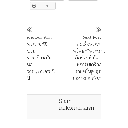
Print
Previous Post
Next Post
พระราชพิธี
"สมเด็จพระเท
บรม
พรัตนฯ”พระนาม
ราชาภิเษกใน
กึกก้องทั่วโลก
หล
ทรงรับเครื่อง
วงร.๑๐ปลายปี
ราชฯชั้นสูงสุด
นี้
ของ”ออสเตรีย”
Siam
nakornchaisri