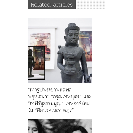
Related articles
“เทวรูปพระยาพหลพล
พยุหเสนา” “อรุณเทพบุตร” และ
“เทพีรัฐธรรมนูญ” เทพองค์ใหม่
ใน “ศิลปะคณะราษฎร”