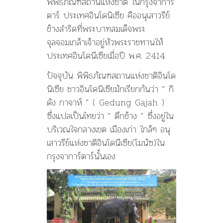
พิพิธภัณฑสถานแห่งชาติ ในกรุงจาการ์
ตาร์ ประเทศอินโดนิเซีย คืออนุเสาวรีย์
ช้างสำริดที่พระบาทสมเด็จพระ
จุลจอมเกล้าเจ้าอยู่หัวพระราชทานให้
ประเทศอินโดนีเซียเมื่อปี พ.ศ. 2414
ปัจจุบัน พิพิธภัณฑสถานแห่งชาติอินโด
นิเซีย ชาวอินโดนิเซียมักเรียกกันว่า ” กิ
ดัง กาจาห์ ” ( Gedung Gajah )
ซึ่งแปลเป็นไทยว่า ” ตึกช้าง ” ซึ่งอยู่ใน
บริเวณใจกลางเขต เมืองเก่า ใกล้ๆ อนุ
เสาวรีย์แห่งชาติอินโดนีเซีย(โมนัซ)ใน
กรุงจาการ์ตาร์นั้นเอง