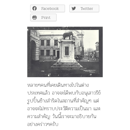
รีย์
Facebook
Twitter
ช้าง
สำริด
Print
พระราชทาน
ของ
ขวัญ
แห่ง
มิตรภาพ
จาก
สยาม
หลายๆคนที่เคยเดินทางไปในต่าง
ประเทศแล้ว อาจจะได้พบกับอนุเสาวรีย์
รูปปั้นช้างสำริดในสถานที่สำคัญๆ แต่
อาจจะไม่ทราบประวัติความเป็นมา และ
ความสำคัญ วันนี้เราจะมาอธิบายกัน
อย่างคร่าวๆครับ