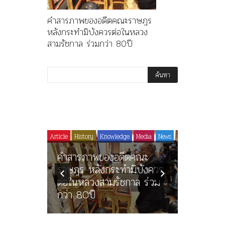
คำสารภาพของอดีตคณะราษฎร
หลังกระทำมิบังควรต่อในหลวง
สามรัชกาล ร่วมกว่า 80ปี
Article
History
Knowledge
Media
News
History
ไม่มีหม
คำสารภาพของอดีตคณะ
ร.๖ สร้า
ราษฎร หลังกระทำมิบังควร
มหาวิทย
รงปิดทอง
ต่อในหลวงสามรัชกาล ร่วม
ราชดำริ 
กว่า 80ปี
จามจุรีแล