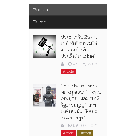
Popular
Recent
ประชาไทรับเงินต่าง
ชาติ จัดกิจกรรมให้
เยาวชนทำคลิป
ประเด็น”ล่าแม่มด”
พ.ย. 18, 2016
Article
“เทวรูปพระยาพหล
พลพยุหเสนา” “อรุณ
เทพบุตร” และ “เทพี
รัฐธรรมนูญ” เทพ
องค์ใหม่ใน “ศิลปะ
คณะราษฎร”
ม.ค. 07, 2021
Article
History