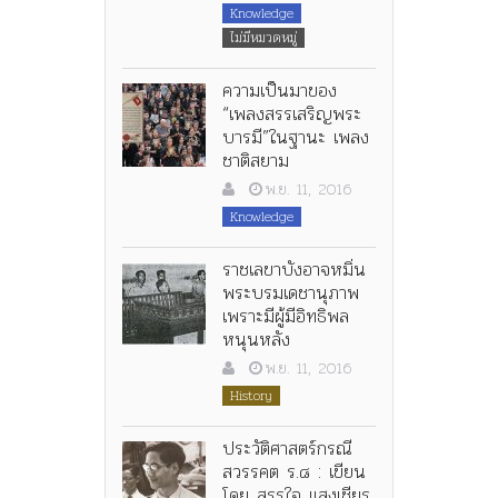
Knowledge
ไม่มีหมวดหมู่
ความเป็นมาของ
“เพลงสรรเสริญพระ
บารมี”ในฐานะ เพลง
ชาติสยาม
พ.ย. 11, 2016
Knowledge
ราชเลขาบังอาจหมิ่น
พระบรมเดชานุภาพ
เพราะมีผู้มีอิทธิพล
หนุนหลัง
พ.ย. 11, 2016
History
ประวัติศาสตร์กรณี
สวรรคต ร.๘ : เขียน
โดย สรรใจ แสงเชียร