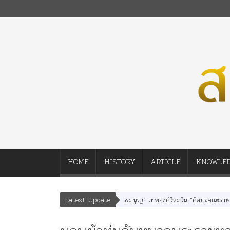
HOME
HISTORY
ARTICLE
KNOWLE
Latest Update
พยุหเสนา” “อรุณเทพบุตร” และ “เทพีรัฐธรรมนูญ” เทพองค์ใหม่ใน “ศิลปะคณะราษฎร”