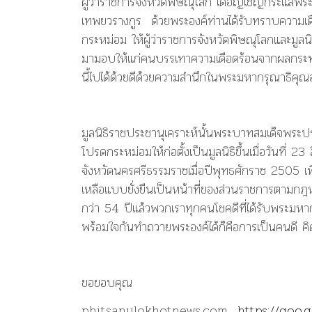
ผู้ว่าราชการจังหวัดพิษณุโลก ได้อัญเชิญกระแสพ
เทพยวรางกูร ด้วยพระองค์ท่านได้รับทราบความเด
กระหม่อม ให้ผู้ว่าราชการจังหวัดพิษณุโลกและมู
มามอบให้แก่คนบรรเทาความเดือดร้อนจากผลกระทบข
นี้ไปได้ด้วยดีด้วยความสำนึกในพระมหากรุณาธิคุณอย่
มูลนิธิราชประชานุเคราะห์นั้นพระบาทสมเด็จพร
โปรดกระหม่อมให้ก่อตั้งเป็นมูลนิธิขึ้นเมื่อวันท
จังหวัดนครศรีธรรมราชเมื่อปีพุทธศักราช 2505 เพ
เหลือแบบยั่งยืนเป็นหน้าที่ของส่วนราชการตามกฎห
กว่า 54 ปีแล้วพวกเราทุกคนโชคดีที่ได้รับพระมหากร
พร้อมใจกันทำถวายพระองค์ได้ก็คือการเป็นคนดี คิ
ขอขอบคุณ
phitsanulokhotnews.com
https://goo.g