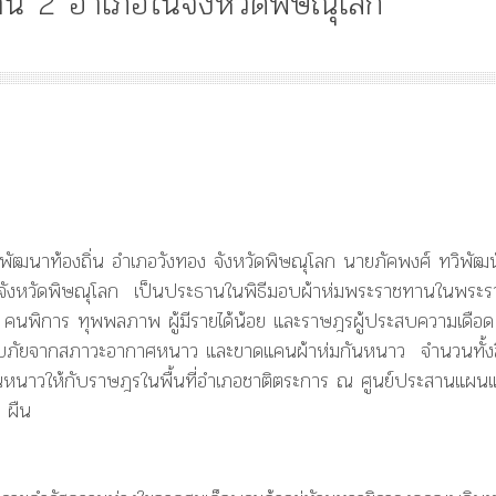
น 2 อำเภอในจังหวัดพิษณุโลก
Article
History
Knowledge
ไม
“เทวรูปพระยาพหลพล
พยุหเสนา” “อรุณเทพบ
และ “เทพีรัฐธรรมนูญ
องค์ใหม่ใน “ศิลปะคณ
ะพัฒนาท้องถิ่น อำเภอวังทอง จังหวัดพิษณุโลก นายภัคพงศ์ ทวิพัฒ
ราษฎร”
จังหวัดพิษณุโลก เป็นประธานในพิธีมอบผ้าห่มพระราชทานในพระรา
ปการะ คนพิการ ทุพพลภาพ ผู้มีรายได้น้อย และราษฎรผู้ประสบความเดือด
ระสบภัยจากสภาวะอากาศหนาว และขาดแคนผ้าห่มกันหนาว จำนวนทั้งส
ันหนาวให้กับราษฎรในพื้นที่อำเภอชาติตระการ ณ ศูนย์ประสานแผน
 ผืน