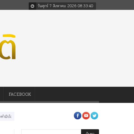
วันศุกร์ 7 สิงหาคม 2026
08
:
33
:
41
FACEBOOK
งควรต่อในหลวงสามรัชกาล ร่วมกว่า 80ปี
ร.๖ สร้าง “จุฬาลงกรณ์มหาวิทยาลัย” ตามพ