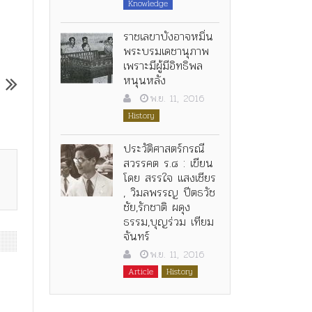
Knowledge
ราชเลขาบังอาจหมิ่น
พระบรมเดชานุภาพ
เพราะมีผู้มีอิทธิพล
หนุนหลัง
พ.ย. 11, 2016
History
ประวัติศาสตร์กรณี
สวรรคต ร.๘ : เขียน
โดย สรรใจ แสงเชียร
, วิมลพรรญ ปีตธวัช
ชัย,รักชาติ ผดุง
ธรรม,บุญร่วม เทียม
จันทร์
พ.ย. 11, 2016
Article
History