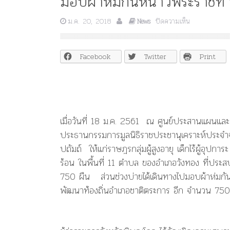
มอบผ้าห่มกันหนาวพระราชทา
บน
ม.ค. 20, 2018
ปิดความเห็น
News
มอบ
ผ้าห่ม
กัน
Facebook
Twitter
Print
หนาว
พระราชทาน
2
อำเภอ
ใน
จังหวัด
เมื่อวันที่ 18 ม.ค. 2561 ณ ศูนย์ประสานแผนแล
พิษณุโลก
ประธานกรรมการมูลนิธิราชประชานุเคราะห์ประจำ
ปถัมถ์ ให้แก่ราษฎรกลุ่มผู้สูงอายุ เด็กไร้ผู้อุ
ร้อน ในพื้นที่ 11 ตำบล ของอำเภอวังทอง ที่ป
750 ผืน ส่วนช่วงบ่ายได้เดินทางไปมอบผ้าห่มก
พัฒนาท้องถิ่นอำเภอชาติตระการ อีก จำนวน 750