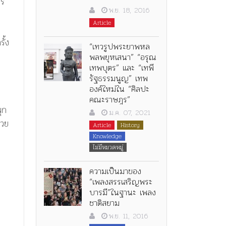
ทร
พ.ย. 18, 2016
Article
ั้ง
“เทวรูปพระยาพหล
พลพยุหเสนา” “อรุณ
เทพบุตร” และ “เทพี
รัฐธรรมนูญ” เทพ
องค์ใหม่ใน “ศิลปะ
คณะราษฎร”
ุก
ม.ค. 07, 2021
่วย
Article
History
Knowledge
ไม่มีหมวดหมู่
ความเป็นมาของ
“เพลงสรรเสริญพระ
บารมี”ในฐานะ เพลง
ชาติสยาม
พ.ย. 11, 2016