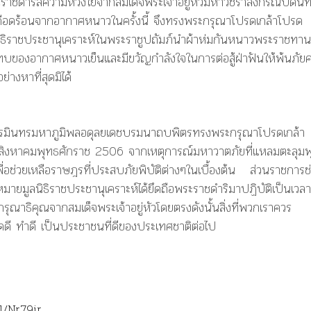
ระราชดำรัสความห่วงใยจากสมเด็จพระเจ้าอยู่หัวมหาวชิราลงกรณบดิน
ือดร้อนจากอากาศหนาวในครั้งนี้ จึงทรงพระกรุณาโปรดเกล้าโปรด
ลนิธิราชประชานุเคราะห์ในพระราชูปถัมภ์นำผ้าห่มกันหนาวพระราชทาน
องอากาศหนาวเย็นและมีขวัญกำลังใจในการต่อสู้ฝ่าฟันให้พ้นภัยคร
างหาที่สุดมิได้
ะปรมินทรมหาภูมิพลอดุลยเดชบรมนาถบพิตรทรงพระกรุณาโปรดเกล้า
ี่ 23 สิงหาคมพุทธศักราช 2506 จากเหตุการณ์มหาวาตภัยที่แหลมตะลุมพ
ื่อช่วยเหลือราษฎรที่ประสบภัยพิบัติต่างๆในเบื้องต้น ส่วนราชการช
มายมูลนิธิราชประชานุเคราะห์ได้ยึดถือพระราชดำริมาปฏิบัติเป็นเวลา
ุณาธิคุณจากสมเด็จพระเจ้าอยู่หัวโดยตรงดังนั้นสิ่งที่พวกเราควร
ดดี ทำดี เป็นประชาชนที่ดีของประเทศชาติต่อไป
l/Nr79ir