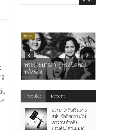
่มีหมวดหมู่
History
Article
History
K
ุตร”
” เทพ
คำสารภาพขอ
ะ
พระราชมารดา ผู้ทรงปิดทอง
หลังกระทำมิ
น์
หลังพระ
สามรัชกาล ร่
ชู
ิ้น
Popular
Recent
และ
ประชาไทรับเงินต่าง
ชาติ จัดกิจกรรมให้
เยาวชนทำคลิป
ประเด็น”ล่าแม่มด”