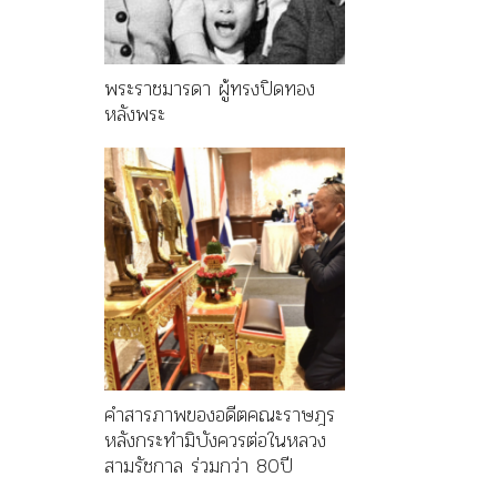
พระราชมารดา ผู้ทรงปิดทอง
หลังพระ
คำสารภาพของอดีตคณะราษฎร
หลังกระทำมิบังควรต่อในหลวง
สามรัชกาล ร่วมกว่า 80ปี