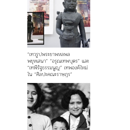
“เทวรูปพระยาพหลพล
พยุหเสนา” “อรุณเทพบุตร” และ
“เทพีรัฐธรรมนูญ” เทพองค์ใหม่
ใน “ศิลปะคณะราษฎร”