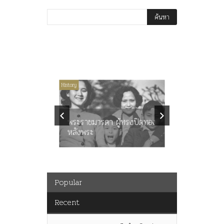
ไม่มีหมวดหมู่
History
Article
History
ลพล
ทพบุตร”
คำสารภา
นูญ” เทพ
ราษฎร หล
ะคณะ
พระราชมารดา ผู้ทรงปิดทอง
ต่อในหลว
หลังพระ
กว่า 80ป
Popular
Recent