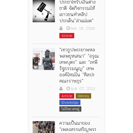
ประชาไทรับเงินต่าง
ชาติ จัดกิจกรรมให้
เยาวชนทำคลิป
ประเด็น”ล่าแม่มด”
พ.ย. 18, 2016
Article
“เทวรูปพระยาพหล
พลพยุหเสนา” “อรุณ
เทพบุตร” และ “เทพี
รัฐธรรมนูญ” เทพ
องค์ใหม่ใน “ศิลปะ
คณะราษฎร”
ม.ค. 07, 2021
Article
History
Knowledge
ไม่มีหมวดหมู่
ความเป็นมาของ
“เพลงสรรเสริญพระ