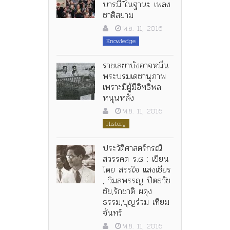
บารมี”ในฐานะ เพลง
ชาติสยาม
พ.ย. 11, 2016
Knowledge
ราชเลขาบังอาจหมิ่น
พระบรมเดชานุภาพ
เพราะมีผู้มีอิทธิพล
หนุนหลัง
พ.ย. 11, 2016
History
ประวัติศาสตร์กรณี
สวรรคต ร.๘ : เขียน
โดย สรรใจ แสงเชียร
, วิมลพรรญ ปีตธวัช
ชัย,รักชาติ ผดุง
ธรรม,บุญร่วม เทียม
จันทร์
พ.ย. 11, 2016