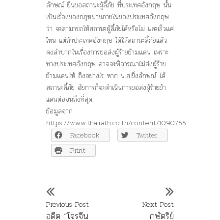
ลักษณ์ ยื่นขอสถานะผู้ลี้ภัย ที่ประเทศอังกฤษ นั้น
เป็นเรื่องของกฎหมายภายในของประเทศอังกฤษ
ว่า จะสามารถให้สถานะผู้ลี้ภัยได้หรือไม่ และเร็วเเค่
ไหน แต่ถ้าประเทศอังกฤษ ได้ให้สถานะลี้ภัยแล้ว
คงลำบากในเรื่องการขอส่งผู้ร้ายข้ามเเดน เพราะ
ทางประเทศอังกฤษ อาจจะพิจารณาไม่ส่งผู้ร้าย
ข้ามเเดนให้ ถึงอย่างไร หาก น.ส.ยิ่งลักษณ์ ได้
สถานะลี้ภัย อัยการก็จะดำเนินการขอส่งผู้ร้ายข้า
แดนต่อจนถึงที่สุด.
ข้อมูลจาก
https://www.thairath.co.th/content/1090755
Facebook
Twitter
Print
Previous Post
Next Post
อดีต “โจรจีน
กษัตริย์