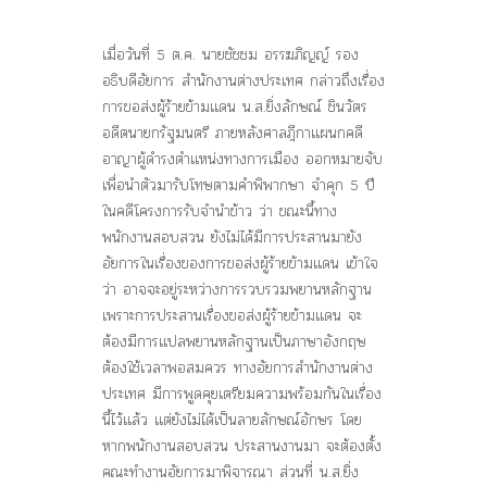
เมื่อวันที่ 5 ต.ค. นายชัชชม อรรฆภิญญ์ รอง
อธิบดีอัยการ สำนักงานต่างประเทศ กล่าวถึงเรื่อง
การขอส่งผู้ร้ายข้ามเเดน น.ส.ยิ่งลักษณ์ ชินวัตร
อดีตนายกรัฐมนตรี ภายหลังศาลฎีกาเเผนกคดี
อาญาผู้ดำรงตำเเหน่งทางการเมือง ออกหมายจับ
เพื่อนำตัวมารับโทษตามคำพิพากษา จำคุก 5 ปี
ในคดีโครงการรับจำนำข้าว ว่า ขณะนี้ทาง
พนักงานสอบสวน ยังไม่ได้มีการประสานมายัง
อัยการในเรื่องของการขอส่งผู้ร้ายข้ามเเดน เข้าใจ
ว่า อาจจะอยู่ระหว่างการรวบรวมพยานหลักฐาน
เพราะการประสานเรื่องขอส่งผู้ร้ายข้ามเเดน จะ
ต้องมีการเเปลพยานหลักฐานเป็นภาษาอังกฤษ
ต้องใช้เวลาพอสมควร ทางอัยการสำนักงานต่าง
ประเทศ มีการพูดคุยเตรียมความพร้อมกันในเรื่อง
นี้ไว้เเล้ว เเต่ยังไม่ได้เป็นลายลักษณ์อักษร โดย
หากพนักงานสอบสวน ประสานงานมา จะต้องตั้ง
คณะทำงานอัยการมาพิจารณา ส่วนที่ น.ส.ยิ่ง