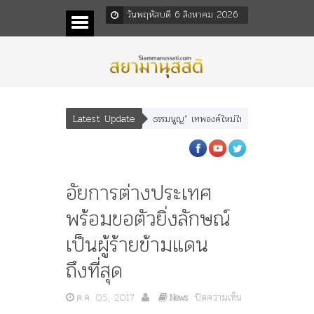
วันพฤหัสบดี 6 สิงหาคม 2026
Latest Update
ุหเสนา” “อรุณเทพบุตร” และ “เทพีรัฐธรรมนูญ” เทพองค์ใหม่ใน “ศิลปะคณะราษฎร”
อัยการต่างประเทศ
พร้อมขอตัวยิ่งลักษณ์
เป็นผู้ร้ายข้ามแดน
ถึงที่สุด
ต.ค. 05, 2017
ปิดความเห็น
News
บน