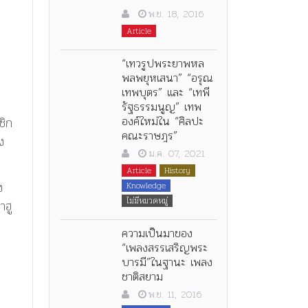
พ.ย. 18, 2016
Article
“เทวรูปพระยาพหล
พลพยุหเสนา” “อรุณ
เทพบุตร” และ “เทพี
รัฐธรรมนูญ” เทพ
องค์ใหม่ใน “ศิลปะ
ชิก
คณะราษฎร”
ง
ม.ค. 07, 2021
Article
History
ง
Knowledge
ไม่มีหมวดหมู่
าฮู
ความเป็นมาของ
“เพลงสรรเสริญพระ
บารมี”ในฐานะ เพลง
ชาติสยาม
พ.ย. 11, 2016