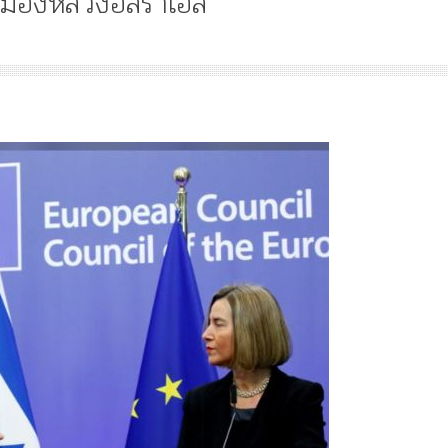
็นเมืองหลวงอิสราเอล
น
่น
่
Article
History
Knowledge
Media
News
ับ
อง
ย
คำสารภาพของอดีตคณะราษฎร
หลังกระทำมิบังควรต่อในหลวง
า
ลม
สามรัชกาล ร่วมกว่า 80ปี
ป็น
มือง
ลวง
ิสราเอล