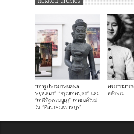
Related articles
“เทวรูปพระยาพหลพล
พระราชมารดา
พยุหเสนา” “อรุณเทพบุตร” และ
หลังพระ
“เทพีรัฐธรรมนูญ” เทพองค์ใหม่
ใน “ศิลปะคณะราษฎร”