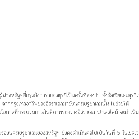
ู้นำสหรัฐฯที่กรุงอังการาของตุรกีเป็นครั้งที่สองว่า ทั้งรัสเซียและตุรกีเ
จากกรุงเทลอาวีฟของอิสราเอลมายังนครเยรูซาเลมนั้น ไม่ช่วยให้
กาสที่กระบวนการสันติภาพระหว่างอิสราเอล-ปาเลสไตน์ จะดำเนิน
บรองนครเยรูซาเลมของสหรัฐฯ ยังคงดำเนินต่อไปเป็นวันที่ 5 ในเขตเว