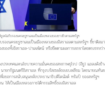
่าอียูจะไม่รับรองนครเยรูซาเลมเป็นเมืองหลวงของชาวยิวตามสหรัฐฯ
บรองนครเยรูซาเลมเป็นเมืองหลวงของอิสราเอลตามสหรัฐฯ ชี้ชาติสมา
งหลวงของทั้งอิสราเอล-ปาเลสไตน์ หรือยึดตามผลการเจรจาโดยตรงระหว่า
รต่างประเทศและนโยบายความมั่นคงของสหภาพยุโรป (อียู) แถลงดังข้า
ายกรัฐมนตรีอิสราเอล ที่กรุงบรัสเซลล์ของเบลเยียม โดยนายเนทันย
เพื่อขอการสนับสนุนหลังประธานาธิบดีโดนัลด์ ทรัมป์ ของสหรัฐฯ
น ให้เป็นเมืองหลวงภายใต้กรรมสิทธิ์ของอิสราเอล