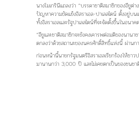
นางโมเกรินีแถลงว่า “บรรดาชาติสมาชิกของอียูต่างเ
ปัญหาความขัดแย้งอิสราเอล-ปาเลสไตน์ ตั้งอยู่
ทั้งอิสราเอลและรัฐปาเลสไตน์ที่จะจัดตั้งขึ้นในอนาค
“อียูและชาติสมาชิกจะยังคงเคารพต่อมติของนานาชาต
ตกลงว่าด้วยสถานะของนครศักดิ์สิทธิ์แห่งนี้ ผ่านกา
ก่อนหน้านี้นายกรัฐมนตรีอิสราเอลเรียกร้องให้ชาว
มานานกว่า 3,000 ปี และไม่เคยตกเป็นของชนชาติ