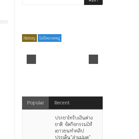
History
ไม่มีหมวดหมู่
ร.๖ สร้าง “จุฬาลงกรณ์
มหาวิทยาลัย” ตามพระราชดำริ
ร.๕! ร.๙ ฝากต้นจามจุรีและ
เพลงไว้เตือนใจ!!
Popular
Recent
ประชาไทรับเงินต่าง
ชาติ จัดกิจกรรมให้
เยาวชนทำคลิป
ประเด็น”ล่าแม่มด”