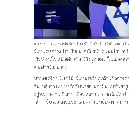
คำบรรยายภาพ
นางเฟเดริกา โมเกรินี ยืนยันกับผู้นำอิสราเอลว
ผู้แทนสหภาพยุโรปยืนยัน จะไม่สนับสนุนนโยบายรั
เห็นพ้องเป็นหนึ่งเดียวกัน ให้เยรูซาเลมเป็นเมือ
สองฝ่ายในอนาคต
นางเฟเดริกา โมเกรินี ผู้แทนระดับสูงด้านกิจกา
ต้น หลังการพบหารือกับนายเบนจามิน เนทันยาฮู น
อยู่ระหว่างการเดินทางเยือนหลายประเทศในยุโรป 
ให้การรับรองนครเยรูซาเลมที่ตกเป็นข้อพิพาทมานา