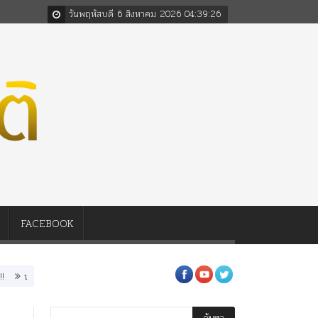
วันพฤหัสบดี 6 สิงหาคม 2026
04
:
39
:
27
FACEBOOK
งในวรรณคดี พระราชนิพนธ์ในพระบาทสมเด็จพระมงกุฎเกล้าเจ้าอยู่หัว
“สมาคมครึ” ใน