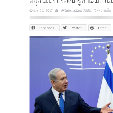
อียูลั่นไม่รับรองเยรูซาเลมเป
บ
ธ.ค. 14, 2017
ปิดความเห็น
International Politic
อี
ยู
ลั
Facebook
Twitter
Print
ไม
tory
Knowledge
ไม่มีหมวดหมู่
History
ร
ปพระยาพหลพล
ร
นา” “อรุณเทพบุตร”
เ
ทพีรัฐธรรมนูญ” เทพ
รู
่ใน “ศิลปะคณะ
พระราชมารดา ผู้ทรงปิดทอง
ซ
เ
หลังพระ
เ
เ
ห
อ