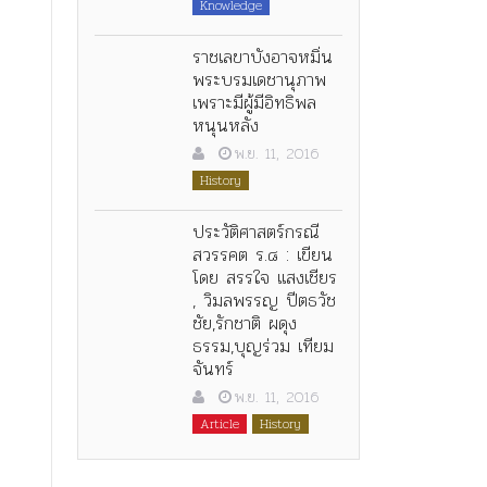
Knowledge
ราชเลขาบังอาจหมิ่น
พระบรมเดชานุภาพ
เพราะมีผู้มีอิทธิพล
หนุนหลัง
พ.ย. 11, 2016
History
ประวัติศาสตร์กรณี
สวรรคต ร.๘ : เขียน
โดย สรรใจ แสงเชียร
, วิมลพรรญ ปีตธวัช
ชัย,รักชาติ ผดุง
ธรรม,บุญร่วม เทียม
จันทร์
พ.ย. 11, 2016
Article
History