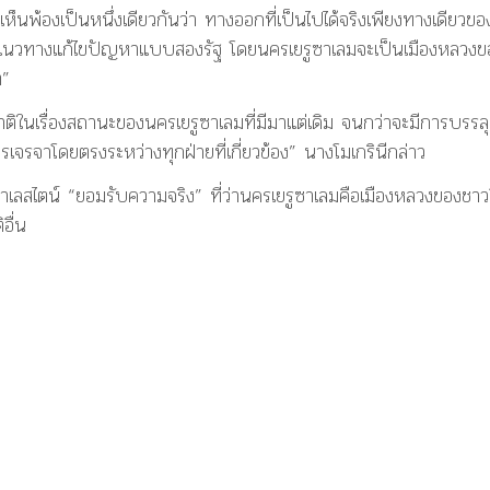
ห็นพ้องเป็นหนึ่งเดียวกันว่า ทางออกที่เป็นไปได้จริงเพียงทางเดียวขอ
บนแนวทางแก้ไขปัญหาแบบสองรัฐ โดยนครเยรูซาเลมจะเป็นเมืองหลวงข
ต”
ิในเรื่องสถานะของนครเยรูซาเลมที่มีมาแต่เดิม จนกว่าจะมีการบรรลุ
รเจรจาโดยตรงระหว่างทุกฝ่ายที่เกี่ยวข้อง” นางโมเกรินีกล่าว
ปาเลสไตน์ “ยอมรับความจริง” ที่ว่านครเยรูซาเลมคือเมืองหลวงของชาว
อื่น