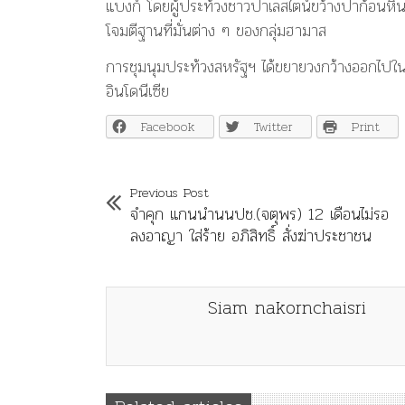
แบงก์ โดยผู้ประท้วงชาวปาเลสไตน์ขว้างปาก้อนหิน
โจมตีฐานที่มั่นต่าง ๆ ของกลุ่มฮามาส
การชุมนุมประท้วงสหรัฐฯ ได้ขยายวงกว้างออกไปใน
อินโดนีเซีย
Facebook
Twitter
Print
Previous Post
จำคุก แกนนำนนปช.(จตุพร) 12 เดือนไม่รอ
ลงอาญา ใส่ร้าย อภิสิทธิ์ สั่งฆ่าประชาชน
Siam nakornchaisri