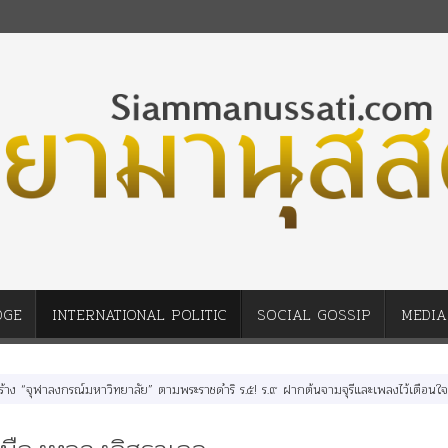
DGE
INTERNATIONAL POLITIC
SOCIAL GOSSIP
MEDIA
ฬาลงกรณ์มหาวิทยาลัย” ตามพระราชดำริ ร.๕! ร.๙ ฝากต้นจามจุรีและเพลงไว้เตือนใจ!!
นา