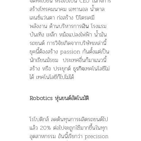
จดทะเบียน หรือไปเป็น CEO ในกิจการ
สร้างโทรคมนาคม เอทานอล น้ำตาล
เลนซ์แว่นตา ก่อสร้าง ปิโตรเคมี
พลังงาน ด้านบริหารการ
เงิน
โรงแรม
บันเทิง เหล็ก หม้อแปลงไฟฟ้า น้ำมัน
รถยนต์ การวิจัยเกิดจากบริษัทเหล่านี้
ยุคนี้ต้องสร้าง passion กันตั้งแต่เป็น
นักเรียนมัธยม ประเทศอื่นก็มาแนวนี้
สร้าง หรือ ประยุกต์
ธุรกิจ
เทคโนโลยีไม่
ได้ เทคโนโลยีก็ไปไม่ได้
Robotics หุ่นยนต์อัตโนมัติ
โรโบติกส์ ลดต้นทุนการผลิตรถยนต์ไป
แล้ว 20% ต่อไปจะถูกใช้มากขึ้นในทุก
อุตสาหกรรม อันนี้เรียกว่า precision