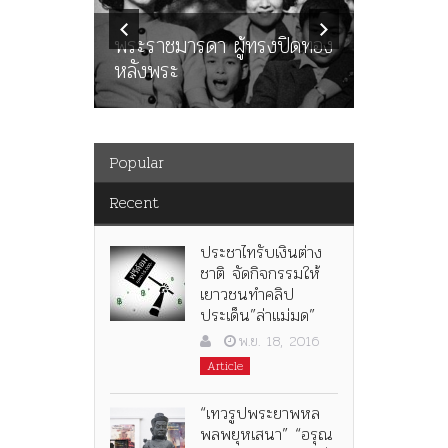
นูญ” เทพ
ราษฎร หล
ะคณะ
พระราชมารดา ผู้ทรงปิดทอง
ต่อในหลว
หลังพระ
กว่า 80ป
Popular
Recent
ประชาไทรับเงินต่าง
ชาติ จัดกิจกรรมให้
เยาวชนทำคลิป
ประเด็น”ล่าแม่มด”
พ.ย. 18, 2016
Article
“เทวรูปพระยาพหล
พลพยุหเสนา” “อรุณ