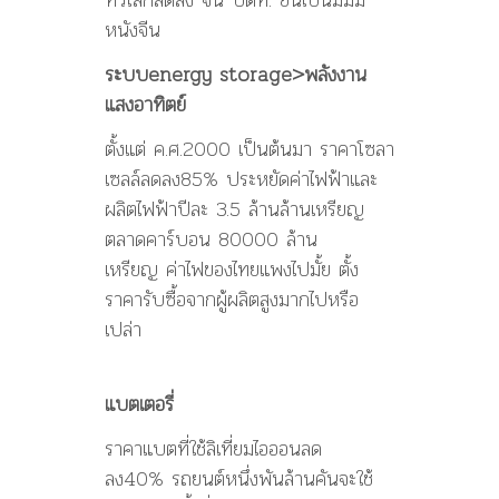
หนังจีน
ระบบenergy storage>พลังงาน
แสงอาทิตย์
ตั้งแต่ ค.ศ.2000 เป็นต้นมา ราคาโซลา
เซลล์ลดลง85% ประหยัดค่าไฟฟ้าและ
ผลิตไฟฟ้าปีละ 3.5 ล้านล้านเหรียญ
ตลาดคาร์บอน 80000 ล้าน
เหรียญ ค่าไฟของไทยแพงไปมั้ย ตั้ง
ราคารับซื้อจากผู้ผลิตสูงมากไปหรือ
เปล่า
แบตเตอรี่
ราคาแบตที่ใช้ลิเที่ยมไอออนลด
ลง40% รถยนต์หนึ่งพันล้านคันจะใช้