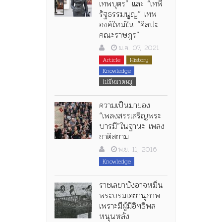
เทพบุตร” และ “เทพี
รัฐธรรมนูญ” เทพ
องค์ใหม่ใน “ศิลปะ
คณะราษฎร”
ม.ค. 07, 2021
Article
History
Knowledge
ไม่มีหมวดหมู่
ความเป็นมาของ
“เพลงสรรเสริญพระ
บารมี”ในฐานะ เพลง
ชาติสยาม
พ.ย. 11, 2016
Knowledge
ราชเลขาบังอาจหมิ่น
พระบรมเดชานุภาพ
เพราะมีผู้มีอิทธิพล
หนุนหลัง