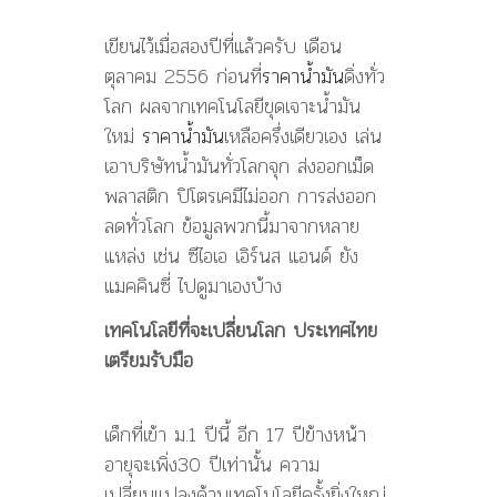
เขียนไว้เมื่อสองปีที่แล้วครับ เดือน
ตุลาคม 2556 ก่อนที่
ราคาน้ำมัน
ดิ่งทั่ว
โลก ผลจากเทคโนโลยีขุดเจาะน้ำมัน
ใหม่
ราคาน้ำมัน
เหลือครึ่งเดียวเอง เล่น
เอาบริษัทน้ำมันทั่วโลกจุก ส่งออกเม็ด
พลาสติก ปิโตรเคมีไม่ออก การส่งออก
ลดทั่วโลก ข้อมูลพวกนี้มาจากหลาย
แหล่ง เช่น ซีไอเอ เอิร์นส แอนด์ ยัง
แมคคินซี่ ไปดูมาเองบ้าง
เทคโนโลยีที่จะเปลี่ยนโลก ประเทศไทย
เตรียมรับมือ
เด็กที่เข้า ม.1 ปีนี้ อีก 17 ปีข้างหน้า
อายุจะเพิ่ง30 ปีเท่านั้น ความ
เปลี่ยนแปลงด้านเทคโนโลยีครั้งยิ่งใหญ่