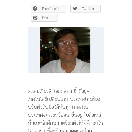
แนะ
Facebook
Twitter
12
สาขา
Print
วิชาชีพ
ที่
จะ
เป็น
อนาคต
ยุค
ดิจิตอล
ดร.สมเกียรติ โอสถสภา ชี้ ถึงยุค
เทคโนโลยีเปลี่ยนโลก ประเทศไทยต้อง
ปรับตัวรับมือให้ทันทุกภาคส่วน
ประเทศจะรวยหรือจน ขึ้นอยู่กับสิ่งเหล่า
นี้ แนะนักศึกษา เตรียมตัวให้ดีศึกษาใน
12 สาขา ที่จะเป็นอนาคตของโลก