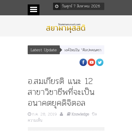
วันศุกร์ 7 สิงหาคม 2026
Latest Update
ตร” และ “เทพีรัฐธรรมนูญ” เทพองค์ใหม่ใน “ศิลปะคณะราษฎร”
พระราชมารดา ผู้ทร
อ.สมเกียรติ แนะ 12
สาขาวิชาชีพที่จะเป็น
อนาคตยุคดิจิตอล
ก.ค. 28, 2019
ปิด
Knowledge
บน
ความเห็น
อ.สม
เกียรติ