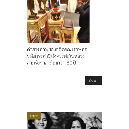
คำสารภาพของอดีตคณะราษฎร
หลังกระทำมิบังควรต่อในหลวง
สามรัชกาล ร่วมกว่า 80ปี
ไม่มีหมวดหมู่
History
Article
History
ลพล
ทพบุตร”
คำสารภา