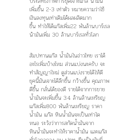
ประสิทธิภาพการขุดเจาะแก๊ส น้ำมัน
เพิ่มขึ้น 2-3 เท่าตัว หมายความว่าใช้
เงินลงทุนเท่าเดิมได้ผลผลิตมาก
ขึ้น ทำให้ได้แก๊สเพิ่ม22 พันล้านบาร์เรล
น้ามันเพิ่ม 30 ล้านบาร์เรลทั่วโลก
สัมปทานแก๊ส น้ำมันในอ่าวไทย เราได้
อะไรเพิ่มบ้างไหม ส่วนแบ่งนะครับ จะ
ทำสัญญาใหม่ ดูส่วนแบ่งรายได้ให้ดี
ยุคนี้มันเจาะได้ลึกขึ้น กว้างขึ้น คุณภาพ
ดีขึ้น กลั่นได้ของดี รายได้จากการขาย
น้ำมันจะเพิ่มขึ้น 3.4 ล้านล้านเหรียญ
แก๊สเพิ่ม800 พันล้านเหรียญ ราคา
น้ำมัน แก๊ส หินน้ำมันจะเป็นเท่าใด
หนอ ระวังว่าการสกัดน้ำมันจาก
หินน้ำมันจะทำให้ราคาน้ำมัน และแก๊ส
ทั่วโลกลดลง จน ปตท. ยืนเป็นมัมมี่