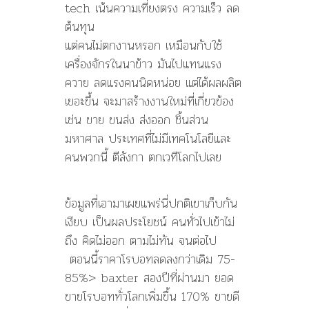
tech เน้นความเที่ยงตรง ความเร็ว ลด
ต้นทุน
แต่คนไม่ตกงานหรอก เหมือนกับใช้
เครื่องจักรในนาข้าว มันไปแทนแรง
ควาย ลดแรงคนนิดหน่อย แต่ได้ผลผลิต
เยอะขึ้น จะมาสร้างงานใหม่ที่เกี่ยวข้อง
เช่น ขาย ขนส่ง ส่งออก ชิ้นส่วน
มหาศาล ประเทศที่ไม่มีเทคโนโลยีและ
คนพวกนี้ ตีลังกา ตกเวทีโลกไปเลย
ข้อมูลที่เอามาเผยแพร่นี่ปกติเขาเก็บกัน
เงียบ เป็นผลประโยชน์ คนทั่วไปเข้าไม่
ถึง คิดไม่ออก ตามไม่ทัน จนต่อไป
ตอนนี้ราคาโรบอทลดลงกว่าเดิม 75-
85%> baxter สองปีที่ผ่านมา ยอด
ขายโรบอททั่วโลกเพิ่มขื้น 170% ขายดี