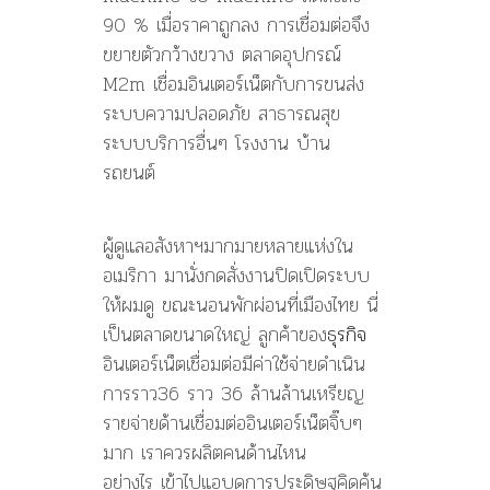
90 % เมื่อราคาถูกลง การเชื่อมต่อจึง
ขยายตัวกว้างขวาง ตลาดอุปกรณ์
M2m เชื่อมอินเตอร์เน็ตกับการขนส่ง
ระบบความปลอดภัย สาธารณสุข
ระบบบริการอื่นๆ โรงงาน บ้าน
รถยนต์
ผู้ดูแลอสังหาฯมากมายหลายแห่งใน
อเมริกา มานั่งกดสั่งงานปิดเปิดระบบ
ให้ผมดู ขณะนอนพักผ่อนที่เมืองไทย นี่
เป็นตลาดขนาดใหญ่ ลูกค้าของ
ธุรกิจ
อินเตอร์เน็ตเชื่อมต่อมีค่าใช้จ่ายดำเนิน
การราว36 ราว 36 ล้านล้านเหรียญ
รายจ่ายด้านเชื่อมต่ออินเตอร์เน็ตจิ๊บๆ
มาก เราควรผลิตคนด้านไหน
อย่างไร เข้าไปแอบดูการประดิษฐคิดค้น