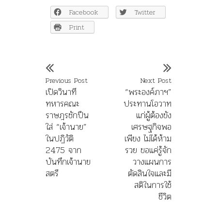
Facebook
Twitter
Print
Previous Post
Next Post
เปิดวินาที
“พระองค์ภาฯ”
ทหารคณะ
ประทานโอวาท
ราษฎรชักปืน
แก่ผู้ต้องขัง
ใส่ “เจ้านาย”
เศรษฐกิจพอ
ในปฏิวัติ
เพียง ไม่ได้ห้าม
2475 จาก
รวย ขอแค่รู้จัก
บันทึกเจ้านาย
วางแผนการ
สตรี
ตัดสินใจและมี
สติในการใช้
ชีวิต