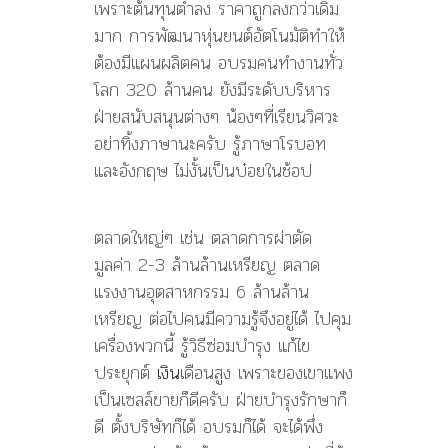
เพราะต้นทุนต่ำลง ราคาถูกลงกว่าเดิม
มาก การพัฒนาหุ่นยนต์อัตโนมัติทำให้
ต้องมีแผนผลิตคน อบรมคนทำงานทั่ว
โลก 320 ล้านคน ยังมีระดับบริหาร
ฝ่ายสนับสนุนต่างๆ น้องๆที่เรียนวิศวะ
อย่าทิ้งภาษานะครับ รู้ภาษาโรบอท
และอังกฤษ ไม่งั้นเป็นบ๋อยในช้อป
ตลาดใหญ่ๆ เช่น ตลาดการผ่าตัด
มูลค่า 2-3 ล้านล้านเหรียญ ตลาด
แรงงานอุตสาหกรรม 6 ล้านล้าน
เหรียญ ต่อไปคนมีความรู้จึงอยู่ได้ ไปคุม
เครื่องพวกนี้ รู้วิธีซ่อมบำรุง แก้ไข
ประยุกต์
เงิน
เดือนสูง เพราะของเขาแพง
เป็นเซลล์ขายก็ดีครับ ฝ่ายบำรุงรักษาก็
ดี ตั้งบริษัทก็ได้ อบรมก็ได้ จะได้พึ่ง