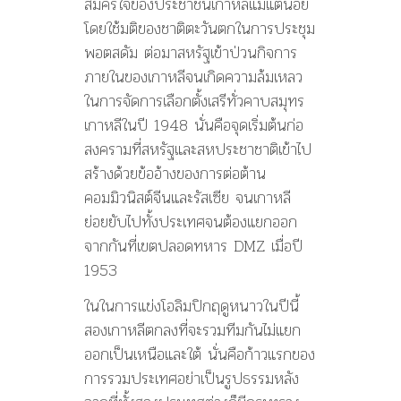
สมัครใจของประชาชนเกาหลีแม้แต่น้อย
โดยใช้มติของชาติตะวันตกในการประชุม
พอตสดัม ต่อมาสหรัฐเข้าป่วนกิจการ
ภายในของเกาหลีจนเกิดความล้มเหลว
ในการจัดการเลือกตั้งเสรีทั่วคาบสมุทร
เกาหลีในปี 1948 นั่นคือจุดเริ่มต้นก่อ
สงครามที่สหรัฐและสหประชาชาติเข้าไป
สร้างด้วยข้ออ้างของการต่อต้าน
คอมมิวนิสต์จีนและรัสเซีย จนเกาหลี
ย่อยยับไปทั้งประเทศจนต้องแยกออก
จากกันที่เขตปลอดทหาร DMZ เมื่อปี
1953
ในในการแข่งโอลิมปิกฤดูหนาวในปีนี้
สองเกาหลีตกลงที่จะรวมทีมกันไม่แยก
ออกเป็นเหนือและใต้ นั่นคือก้าวแรกของ
การรวมประเทศอย่าเป็นรูปธรรมหลัง