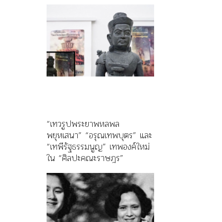
“เทวรูปพระยาพหลพล
พยุหเสนา” “อรุณเทพบุตร” และ
“เทพีรัฐธรรมนูญ” เทพองค์ใหม่
ใน “ศิลปะคณะราษฎร”