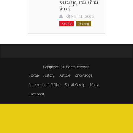
ธรรม,บุญร่วม เทียม
จันทร์
พ.ย. 11, 2016
Article
History
Copyright All rights reserved
Home
History
Article
Knowledge
International Politic
Social Gossip
Media
Facebook