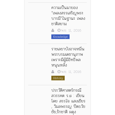
ความเป็นมาของ
“เพลงสรรเสริญพระ
บารมี”ในฐานะ เพลง
ชาติสยาม
พ.ย. 11, 2016
Knowledge
ราชเลขาบังอาจหมิ่น
พระบรมเดชานุภาพ
เพราะมีผู้มีอิทธิพล
หนุนหลัง
พ.ย. 11, 2016
History
ประวัติศาสตร์กรณี
สวรรคต ร.๘ : เขียน
โดย สรรใจ แสงเชียร
, วิมลพรรญ ปีตธวัช
ชัย,รักชาติ ผดุง