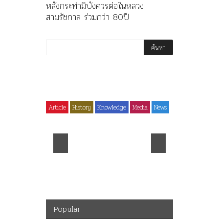
หลังกระทำมิบังควรต่อในหลวง
สามรัชกาล ร่วมกว่า 80ปี
Article
History
Knowledge
Media
News
History
ไม่มีหม
คำสารภาพของอดีตคณะ
ร.๖ สร้า
ราษฎร หลังกระทำมิบังควร
มหาวิทย
รงปิดทอง
ต่อในหลวงสามรัชกาล ร่วม
ราชดำริ 
กว่า 80ปี
จามจุรีแล
Popular