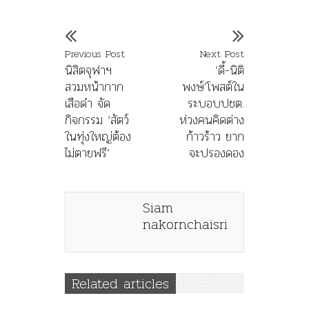
Previous Post
Next Post
นิสิตจุฬาฯ
‘ดี้-นิติ
สวมหน้ากาก
พงษ์’โพสต์ใน
เสือดำ จัด
ระบอบปชต.
กิจกรรม ‘สัตว์
ห่วงคนคิดต่าง
ในทุ่งใหญ่ต้อง
ก้าวร้าว ยาก
ไม่ตายฟรี’
จะปรองดอง
Siam
nakornchaisri
Related articles