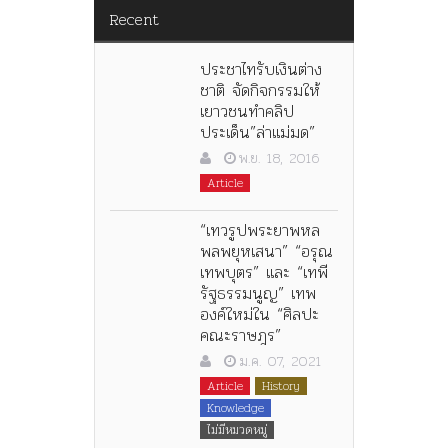
Recent
ประชาไทรับเงินต่าง
ชาติ จัดกิจกรรมให้
เยาวชนทำคลิป
ประเด็น”ล่าแม่มด”
พ.ย. 18, 2016
Article
“เทวรูปพระยาพหล
พลพยุหเสนา” “อรุณ
เทพบุตร” และ “เทพี
รัฐธรรมนูญ” เทพ
องค์ใหม่ใน “ศิลปะ
คณะราษฎร”
ม.ค. 07, 2021
Article
History
Knowledge
ไม่มีหมวดหมู่