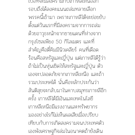
เบื่อที่จะมีสงครามกับเกาหลีเหนืออีก
รอบถึงได้ลงคะแนนถล่มทลายเลือก
พรรคนี้เข้ามา เพราะเกาหลีใต้จะย่อยยับ
ตั้งแต่วันแรกที่มีสงครามจากการถล่ม
ด้วยอาวุธหนักจากชายแดนที่ห่างจาก
กรุงโซลเพียง 50 กิโลเมตร และที่
สำคัญคือตี๋คิมมีนิวเคลียร์ คนที่เดือด
ร้อนคือสหรัฐและญี่ปุ่น แต่เกาหลีใต้รู้ว่า
ถ้าไม่เป็นหุ่นเชิดให้สหรัฐและญี่ปุ่น ตัว
เองจะปลอดภัยจากเกาหลีเหนือ และถ้า
รวมประเทศได้ นั่นคือหลักประกันว่า
สันติสุขจะกลับมาในคาบสมุทรเกาหลีอีก
ครั้ง เกาหลีใต้มีเงินและเทคโนโลยี
เกาหลีเหนือมีแรงงานและทรัพยากร
มองอย่างไรก็ไม่เห็นผลเสียเมื่อเปรียบ
เทียบกับการเกิดสงครามจนประเทศตัว
เองพังเศรษฐกิจล่มในอนาคตถ้ายังเดิน