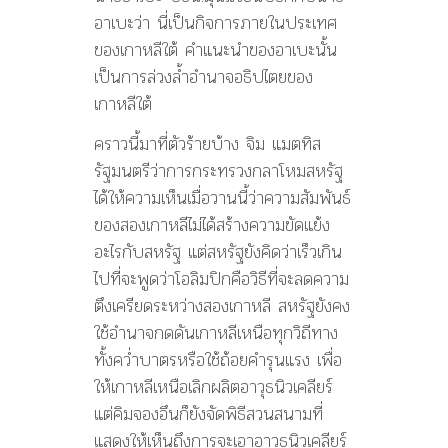
อาเบะว่า นี่เป็นกิจการภายในประเทศ
ของเกาหลีใต้ คำแนะนำของอาเบะนั้น
เป็นการล่วงล้ำอำนาจอธิปไตยของ
เกาหลีใต้
คราวนี้มาที่ตัวร้ายบ้าง จิม แมตทิส
รัฐมนตรีว่าการกระทรวงกลาโหมสหรัฐ
ได้ให้ความเห็นเมื่อวานนี้ว่าความสัมพันธ์
ของสองเกาหลีไม่ได้สร้างความขัดแย้ง
อะไรกับสหรัฐ แต่สหรัฐยังคิดว่าเร็วเกิน
ไปที่จะพูดว่าโอลิมปิกคือวิธีที่จะลดความ
ตึงเครียดระหว่างสองเกาหลี สหรัฐยังคง
ใช้อำนาจกดดันเกาหลีเหนือทุกวิถีทาง
ทั้งคว่ำบาตรหรือใช้ถ้อยคำรุนแรง เพื่อ
ให้เกาหลีเหนือเลิกผลิตอาวุธนิวเคลียร์
แต่คิมจองอึนก็ยังจัดพิธีสวนสนามที่
แสดงให้เห็นถึงการจะเอาอาวุธนิวเคลียร์