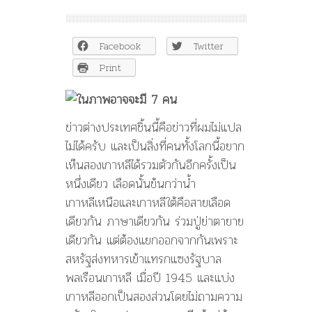
เกาหลีเหนือ
และ
เกาหลีใต้
Facebook
Twitter
คือ
สาย
Print
เลือด
เดียวกัน
–
Pat
ข่าวต่างประเทศชิ้นนี้คือข่าวที่ผมไม่แปล
Hemasuk
ไม่ได้ครับ และเป็นสิ่งที่คนทั้งโลกนี้อยาก
เห็นสองเกาหลีได้รวมตัวกันอีกครั้งเป็น
หนึ่งเดียว เลือดนั้นข้นกว่าน้ำ
เกาหลีเหนือและเกาหลีใต้คือสายเลือด
เดียวกัน ภาษาเดียวกัน ร่วมปู่ย่าตายาย
เดียวกัน แต่ต้องแยกออกจากกันเพราะ
สหรัฐส่งทหารเข้าแทรกแซงรัฐบาล
พลเรือนเกาหลี เมื่อปี 1945 และแบ่ง
เกาหลีออกเป็นสองส่วนโดยไม่ถามความ