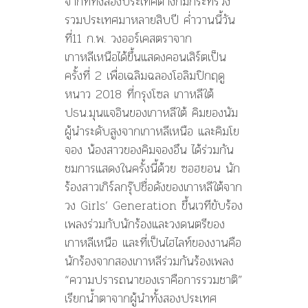
จากที่ทั้งสองประเทศต่างก็มีกระทรวง
รวมประเทศมาหลายสิบปี ค่ำวานนี้วัน
ที่11 ก.พ. วงออร์เคสตราจาก
เกาหลีเหนือได้ขึ้นแสดงคอนเสิร์ตเป็น
ครั้งที่ 2 เพื่อเฉลิมฉลองโอลิมปิกฤดู
หนาว 2018 ที่กรุงโซล เกาหลีใต้
ปธน.มุนแจอินของเกาหลีใต้ คิมยองนัม
ผู้นำระดับสูงจากเกาหลีเหนือ และคิมโย
จอง น้องสาวของคิมจองอึน ได้ร่วมกัน
ชมการแสดงในครั้งนี้ด้วย ซอฮยอน นัก
ร้องสาวเกิร์ลกรุ๊ปชื่อดังของเกาหลีใต้จาก
วง Girls’ Generation ขึ้นเวทีขับร้อง
เพลงร่วมกับนักร้องและวงดนตรีของ
เกาหลีเหนือ และที่เป็นไฮไลท์ของงานคือ
นักร้องจากสองเกาหลีร่วมกันร้องเพลง
“ความปรารถนาของเราคือการรวมชาติ”
เรียกน้ำตาจากผู้นำทั้งสองประเทศ