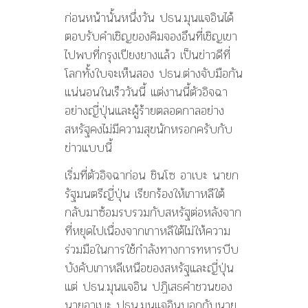
ก่อนหน้านั้นหนึ่งวัน ปธน.มุนแจอินได้
ตอบรับคำเชิญของคิมจองอึนที่เชิญเขา
ไปพบที่กรุงเปียงยางแล้ว เป็นข่าวดีที่
โลกทั้งใบจะเห็นสอง ปธน.ต่างจับมือกัน
แน่นอนในเร็ววันนี้ แต่งานนี้ตัวอิจฉา
อย่างญี่ปุ่นและผู้ร้ายตลอดกาลอย่าง
สหรัฐคงไม่มีความสุขนักหรอกครับกับ
ข่าวแบบนี้
เริ่มที่ตัวอิจฉาก่อน ชินโซ อาเบะ นายก
รัฐมนตรีญี่ปุ่น เรียกร้องให้เกาหลีใต้
กลับมาซ้อมรบรวมกับสหรัฐต่อหลังจาก
ที่หยุดไปเนื่องจากเกาหลีใต้ไม่ให้ความ
ร่วมมือในการใช้กำลังทางการทหารบีบ
บังคับเกาหลีเหนือของสหรัฐและญี่ปุ่น
แต่ ปธน.มุนแจอิน ปฏิเสธคำชวนของ
นายอาเบะ ปธน.มุนแจอินบอกกับนาย