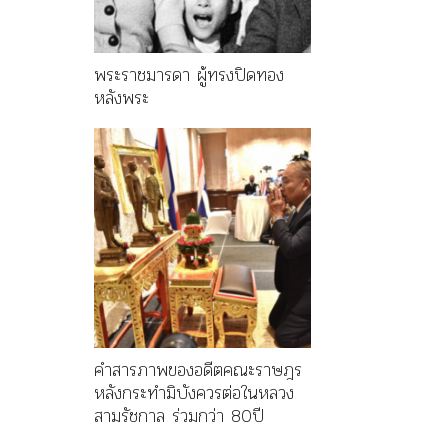
พระราชมารดา ผู้ทรงปิดทอง
หลังพระ
คำสารภาพของอดีตคณะราษฎร
หลังกระทำมิบังควรต่อในหลวง
สามรัชกาล ร่วมกว่า 80ปี