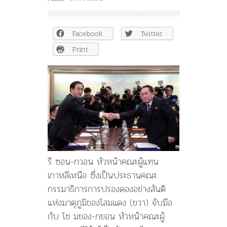
เกาหลีเหนือ-
ใต้
สามัคคี
Facebook
Twitter
ปัด
ถก
Print
ปม
นิ
ว
เคลีย
เหตุ
เล็ง
เป้า
แค่
สหรัฐฯ
เท่านั้น
รี ซอน-กวอน หัวหน้าคณะผู้แทน
เกาหลีเหนือ ซึ่งเป็นประธานคณะ
กรรมาธิการการปรองดองอย่างสันติ
แห่งมาตุภูมิของโสมแดง (ขวา) จับมือ
กับ โช มยอง-กยอน หัวหน้าคณะผู้