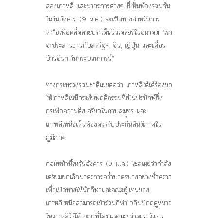
สองเกาหลี และมาตรการต่างๆ ที่เห็นพ้องร่วมกัน
ในวันอังคาร (9 ม.ค.) จะเปิดทางสำหรับการ
หารือเพื่อคลี่คลายประเด็นนิวเคลียร์ในอนาคต “เรา
จะประสานงานกับสหรัฐฯ, จีน, ญี่ปุ่น และเพื่อน
บ้านอื่นๆ ในกระบวนการนี้”
ทางกระทรวงรวมชาติเผยต่อว่า เกาหลีใต้ได้ร้องขอ
ให้เกาหลีเหนือระงับพฤติกรรมที่เป็นปรปักษ์ซึ่ง
กระพือความตึงเครียดในคาบสมุุทร และ
เกาหลีเหนือเห็นพ้องควรรับประกันสันติภาพใน
ภูมิภาค
ก่อนหน้านี้ในวันอังคาร (9 ม.ค.) โซลเผยว่ากำลัง
เตรียมยกเลิกมาตรการคว่ำบาตรบางอย่างชั่วคราว
เพื่อเปิดทางให้นักกีฬาและคณะผู้แทนของ
เกาหลีเหนือสามารถเข้าร่วมกีฬาโอลิมปิกฤดูหนาว
ในเกาหลีใต้ได้ ขณะที่โสมแดงเผยว่าคณะผู้แทน