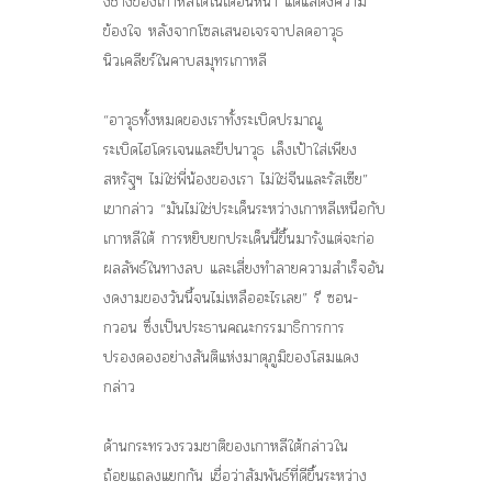
งชางของเกาหลีใต้ในเดือนหน้า แต่แสดงความ
ข้องใจ หลังจากโซลเสนอเจรจาปลดอาวุธ
นิวเคลียร์ในคาบสมุทรเกาหลี
“อาวุธทั้งหมดของเราทั้งระเบิดปรมาณู
ระเบิดไฮโดรเจนและขีปนาวุธ เล็งเป้าใส่เพียง
สหรัฐฯ ไม่ใช่พี่น้องของเรา ไม่ใช่จีนและรัสเซีย”
เขากล่าว “มันไม่ใช่ประเด็นระหว่างเกาหลีเหนือกับ
เกาหลีใต้ การหยิบยกประเด็นนี้ขึ้นมารังแต่จะก่อ
ผลลัพธ์ในทางลบ และเสี่ยงทำลายความสำเร็จอัน
งดงามของวันนี้จนไม่เหลืออะไรเลย” รี ซอน-
กวอน ซึ่งเป็นประธานคณะกรรมาธิการการ
ปรองดองอย่างสันติแห่งมาตุภูมิของโสมแดง
กล่าว
ด้านกระทรวงรวมชาติของเกาหลีใต้กล่าวใน
ถ้อยแถลงแยกกัน เชื่อว่าสัมพันธ์ที่ดีขึ้นระหว่าง