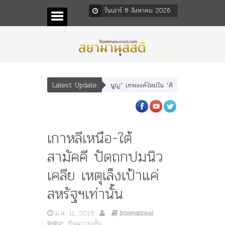
วันเสาร์ 8 สิงหาคม 2026
Latest Update
” “อรุณเทพบุตร” และ “เทพีรัฐธรรมนูญ” เทพองค์ใหม่ใน “ศิลปะคณะราษฎร”
พระร
เกาหลีเหนือ-ใต้
สามัคคี ปัดถกปมนิว
เคลีย เหตุเล็งเป้าแค่
สหรัฐฯเท่านั้น
ม.ค. 11, 2018
International
บน
ปิดความเห็น
Politic