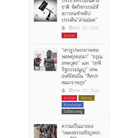
ประชาไทรับเงินต่าง
ชาติ จัดกิจกรรมให้
เยาวชนทำคลิป
ประเด็น”ล่าแม่มด”
พ.ย. 18, 2016
Article
“เทวรูปพระยาพหล
พลพยุหเสนา” “อรุณ
เทพบุตร” และ “เทพี
รัฐธรรมนูญ” เทพ
องค์ใหม่ใน “ศิลปะ
คณะราษฎร”
ม.ค. 07, 2021
Article
History
Knowledge
ไม่มีหมวดหมู่
ความเป็นมาของ
“เพลงสรรเสริญพระ