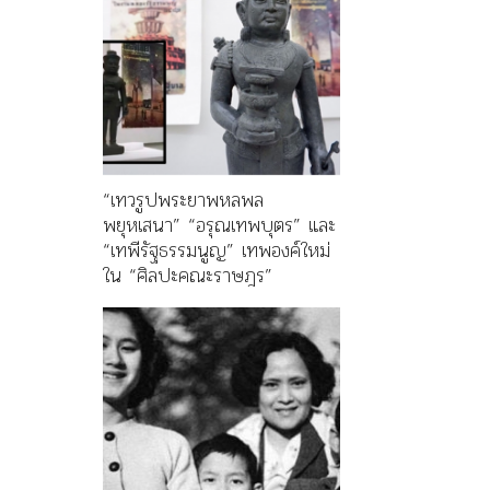
“เทวรูปพระยาพหลพล
พยุหเสนา” “อรุณเทพบุตร” และ
“เทพีรัฐธรรมนูญ” เทพองค์ใหม่
ใน “ศิลปะคณะราษฎร”