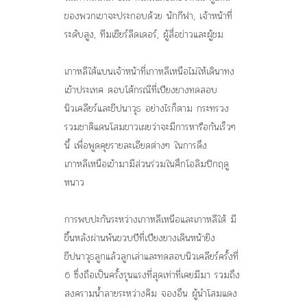
ของพวกเขาจะประกอบด้วย นักกีฬา, เจ้าหน้าที่
ระดับสูง, ทีมเชียร์ลีดเดอร์, ผู้สื่อข่าวและผู้ชม
เกาหลีใต้แบนเจ้าหน้าที่เกาหลีเหนือไม่ให้เดินาทง
เข้าประเทศ ตอบโต้กรณีที่เปียงยางทดสอบ
นิวเคลียร์และขีปนาวุธ อย่างไรก็ตาม กระทรวง
รวมชาติแดนโสมขาวเผยว่าจะมีการหารือกันเร็วๆ
นี้ เพื่อพูดคุยรายละเอียดต่างๆ ในการดึง
เกาหลีเหนือเข้ามามีส่วนร่วมในศึกโอลิมปิกฤดู
หนาว
การพบปะกันระหว่างเกาหลีเหนือและเกาหลีใต้ มี
ขึ้นหลังผ่านพ้นขวบปีที่เปียงยางเดินหน้ายิง
ขีปนาวุธลูกแล้วลูกเล่าและทดสอบนิวเคลียร์ครั้งที่
6 ซึ่งถือเป็นครั้งรุนแรงที่สุดเท่าที่เคยมีมา รวมถึง
สงครามน้ำลายระหว่างคิม จองอึน ผู้นำโสมแดง