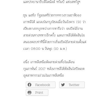
และประธานาธิบดีโดนัลด์ ทรัมป์ แห่งสหรัฐฯ
ชุน แฮซัง รัฐมนตรีช่วยกระทรวงรวมชาติของ
เกาหลีใต้ แถลงในกรุงโซลเมื่อวันอังคาร (9) ว่า
เปียงยางระบุระหว่างการหารือว่า จะเปิดใช้งาน
สายด่วนทางทหารอีกครั้ง และเกาหลีใต้ตัดสินใจ
สนองตอบท่าทีนี้ด้วยการเริ่มเปิดใช้สายด่วนตั้งแต่
เวลา 08.00 น.วันพุธ (10 ม.ค.)
อนึ่ง เกาหลีเหนือตัดสายด่วนทิ้งในเดือน
กุมภาพันธ์ 2017 หลังเกาหลีใต้ตัดสินใจปิดเขต
อุตสาหกรรมร่วมในเกาหลีเหนือ
Facebook
Twitter
Print