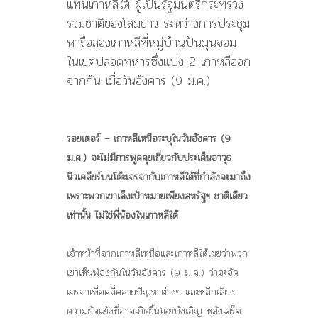
แทนเกาหลีใต้ ผู้เป็นรัฐมนตรีกระทรวง
รวมชาติของโสมขาว ระหว่างการประชุม
หารือสองเกาหลีที่หมู่บ้านปันมุนจอม
ในเขตปลอดทหารซึ่งแบ่ง 2 เกาหลีออก
จากกัน เมื่อวันอังคาร (9 ม.ค.)
รอยเตอร์ – เกาหลีเหนือระบุในวันอังคาร (9
ม.ค.) จะไม่มีการพูดคุยเกี่ยวกับประเด็นอาวุธ
นิวเคลียร์บนโต๊ะเจรจากับเกาหลีใต้ที่กำลังจะมาถึง
เพราะพวกเขาเล็งเป้าหมายเพียงสหรัฐฯ ชาติเดียว
เท่านั้น ไม่ใช่พี่น้องในเกาหลีใต้
เจ้าหน้าที่จากเกาหลีเหนือและเกาหลีใต้เผยว่าพวก
เขาเห็นพ้องกันในวันอังคาร (9 ม.ค.) ว่าจะจัด
เจรจาเพื่อคลี่คลายปัญหาต่างๆ และหลีกเลี่ยง
ความขัดแย้งที่อาจเกิดขึ้นโดยบังเอิญ หลังเสร็จ