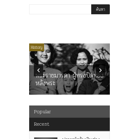
ไม่มีหมวดหมู่
History
Article
History
ลพล
ทพบุตร”
คำสารภา
นูญ” เทพ
ราษฎร หล
ะคณะ
พระราชมารดา ผู้ทรงปิดทอง
ต่อในหลว
หลังพระ
กว่า 80ป
Popular
Recent