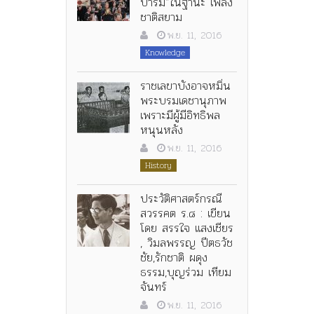
บารมี”ในฐานะ เพลง
ชาติสยาม
พ.ย. 11, 2016
Knowledge
ราชเลขาบังอาจหมิ่น
พระบรมเดชานุภาพ
เพราะมีผู้มีอิทธิพล
หนุนหลัง
พ.ย. 11, 2016
History
ประวัติศาสตร์กรณี
สวรรคต ร.๘ : เขียน
โดย สรรใจ แสงเชียร
, วิมลพรรญ ปีตธวัช
ชัย,รักชาติ ผดุง
ธรรม,บุญร่วม เทียม
จันทร์
พ.ย. 11, 2016