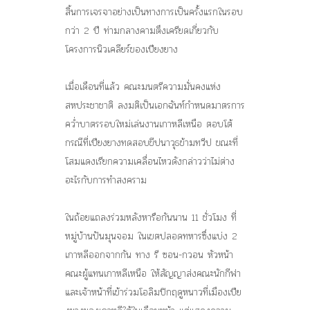
สิ้นการเจรจาอย่างเป็นทางการเป็นครั้งแรกในรอบ
กว่า 2 ปี ท่ามกลางคามตึงเครียดเกี่ยวกับ
โครงการนิวเคลียร์ของเปียงยาง
เมื่อเดือนที่แล้ว คณะมนตรีความมั่นคงแห่ง
สหประชาชาติ ลงมติเป็นเอกฉันท์กำหนดมาตรการ
คว่ำบาตรรอบใหม่เล่นงานเกาหลีเหนือ ตอบโต้
กรณีที่เปียงยางทดสอบขีปนาวุธข้ามทวีป ขณะที่
โสมแดงเรียกความเคลื่อนไหวดังกล่าวว่าไม่ต่าง
อะไรกับการทำสงคราม
ในถ้อยแถลงร่วมหลังหารือกันนาน 11 ชั่วโมง ที่
หมู่บ้านปันมุนจอม ในเขตปลอดทหารซึ่งแบ่ง 2
เกาหลีออกจากกัน ทาง รี ซอน-กวอน หัวหน้า
คณะผู้แทนเกาหลีเหนือ ให้สัญญาส่งคณะนักกีฬา
และเจ้าหน้าที่เข้าร่วมโอลิมปิกฤดูหนาวที่เมืองเปีย