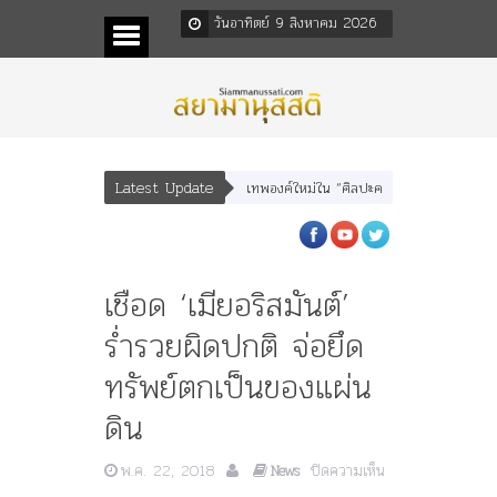
วันอาทิตย์ 9 สิงหาคม 2026
Latest Update
ุณเทพบุตร” และ “เทพีรัฐธรรมนูญ” เทพองค์ใหม่ใน “ศิลปะคณะราษฎร”
พระราชมารด
เชือด ‘เมียอริสมันต์’
ร่ำรวยผิดปกติ จ่อยึด
ทรัพย์ตกเป็นของแผ่น
ดิน
พ.ค. 22, 2018
ปิดความเห็น
News
บน