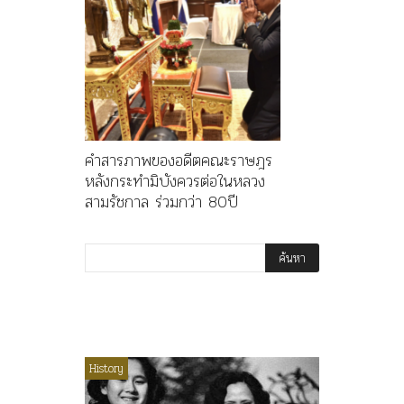
คำสารภาพของอดีตคณะราษฎร
หลังกระทำมิบังควรต่อในหลวง
สามรัชกาล ร่วมกว่า 80ปี
ไม่มีหมวดหมู่
History
Article
History
ลพล