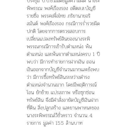
ประชุม ป.ป.ช.มีมติชี้มูลความผิด นางระ
พิพรรณ พงศ์เรืองรอง อดีตส.ส.บัญชี
รายชื่อ พรรคเพื่อไทย ภริยานายอริ
สมันต์ พงศ์เรืองรอง กรณีการร่ำรวยผิด
ปกติ โดยจากการตรวจสอบการ
เปลี่ยนแปลงทรัพย์สินของนางระพิ
พรรณกรณีการเข้ารับตำแหน่ง พ้น
ตำแหน่ง และพ้นจากตำแหน่งครบ 1 ปี
พบว่า มีการทำรายการฝากเงิน ถอน
เงินออกจากบัญชีจำนวนมากและยังพบ
ว่า มีการซื้อทรัพย์สินระหว่างดำรง
ตำแหน่งจำนวนมาก โดยมีพฤติการณ์
โอน ยักย้าย แปรสภาพ หรือซุกซ่อน
ทรัพย์สิน จึงมีคำสั่งอายัดบัญชีเงินฝาก
ที่ดิน สิ่งปลูกสร้าง และยานพาหนะของ
นางระพิพรรณไว้ชั่วคราว จำนวน 4
รายการ มูลค่า 15.5 ล้านบาท