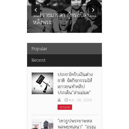
ทพบุตร”
คำสารภา
นูญ” เทพ
ราษฎร หล
ะคณะ
พระราชมารดา ผู้ทรงปิดทอง
ต่อในหลว
หลังพระ
กว่า 80ป
Popular
Recent
ประชาไทรับเงินต่าง
ชาติ จัดกิจกรรมให้
เยาวชนทำคลิป
ประเด็น”ล่าแม่มด”
พ.ย. 18, 2016
Article
“เทวรูปพระยาพหล
พลพยุหเสนา” “อรุณ