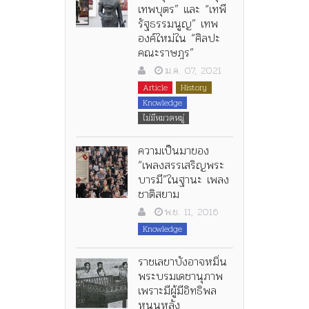
เทพบุตร” และ “เทพี
รัฐธรรมนูญ” เทพ
องค์ใหม่ใน “ศิลปะ
คณะราษฎร”
ม.ค. 07, 2021
Article
History
Knowledge
ไม่มีหมวดหมู่
ความเป็นมาของ
“เพลงสรรเสริญพระ
บารมี”ในฐานะ เพลง
ชาติสยาม
พ.ย. 11, 2016
Knowledge
ราชเลขาบังอาจหมิ่น
พระบรมเดชานุภาพ
เพราะมีผู้มีอิทธิพล
หนุนหลัง