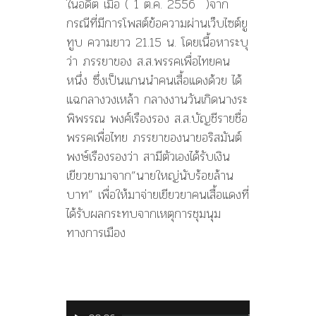
ในอดีต เมื่อ ( 1 ต.ค. 2556 )จาก
กรณีที่มีการโพสต์ข้อความผ่านเว็บไซต์ยู
ทูบ ความยาว 21.15 น. โดยเนื้อหาระบุ
ว่า ภรรยาของ ส.ส.พรรคเพื่อไทยคน
หนึ่ง ซึ่งเป็นแกนนำคนเสื้อแดงด้วย ได้
แฉกลางวงเหล้า กลางงานวันเกิดนางระ
พิพรรณ พงศ์เรืองรอง ส.ส.บัญชีรายชื่อ
พรรคเพื่อไทย ภรรยาของนายอริสมันต์
พงษ์เรืองรองว่า สามีตัวเองได้รับเงิน
เยียวยามาจาก”นายใหญ่นับร้อยล้าน
บาท” เพื่อให้มาจ่ายเยียวยาคนเสื้อแดงที่
ได้รับผลกระทบจากเหตุการชุมนุม
ทางการเมือง
ตัว
เล่น