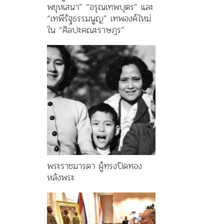
พยุหเสนา” “อรุณเทพบุตร” และ
“เทพีรัฐธรรมนูญ” เทพองค์ใหม่
ใน “ศิลปะคณะราษฎร”
พระราชมารดา ผู้ทรงปิดทอง
หลังพระ