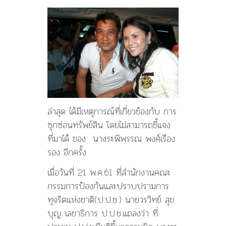
ล่าสุด ได้มีเหตุการณ์ที่เกี่ยวข้องกับ การ
ซุกซ่อนทรัพย์สิน โดยไม่สามารถชี้แจง
ที่มาได้ ของ นางระพิพรรณ พงศ์เรือง
รอง อีกครั้ง
เมื่อวันที่ 21 พ.ค.61 ที่สำนักงานคณะ
กรรมการป้องกันและปราบปรามการ
ทุจริตแห่งชาติ(ป.ป.ช.) นายวรวิทย์ สุข
บุญ เลขาธิการ ป.ป.ช.แถลงว่า ที่