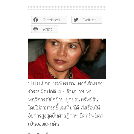
เชือด
‘เมีย
อริ
Facebook
Twitter
สมันต์’
ร่ำรวย
Print
ผิด
ปกติ
จ่อ
ยึด
ทรัพย์
ตก
เป็น
ของ
ป.ป.ช.เชือด “ระพิพรรณ พงศ์เรืองรอง”
แผ่น
ดิน
ร่ำรวยผิดปกติ 42 ล้านบาท พบ
พฤติการณ์ยักย้าย ซุกซ่อนทรัพย์สิน
โดยไม่สามารถชี้แจงที่มาได้ ส่งเรื่องให้
อัยการสูงสุดยื่นศาลฎีกาฯ ยึดทรัพย์ตก
เป็นของแผ่นดิน