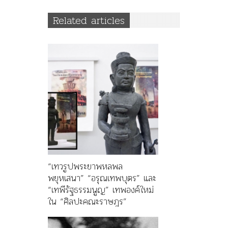
Related articles
“เทวรูปพระยาพหลพล
พยุหเสนา” “อรุณเทพบุตร” และ
“เทพีรัฐธรรมนูญ” เทพองค์ใหม่
ใน “ศิลปะคณะราษฎร”