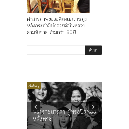
คำสารภาพของอดีตคณะราษฎร
หลังกระทำมิบังควรต่อในหลวง
สามรัชกาล ร่วมกว่า 80ปี
ไม่มีหมวดหมู่
History
Article
History
ลพล
ทพบุตร”
คำสารภา
นูญ” เทพ
ราษฎร หล
ะคณะ
พระราชมารดา ผู้ทรงปิดทอง
ต่อในหลว
หลังพระ
กว่า 80ป