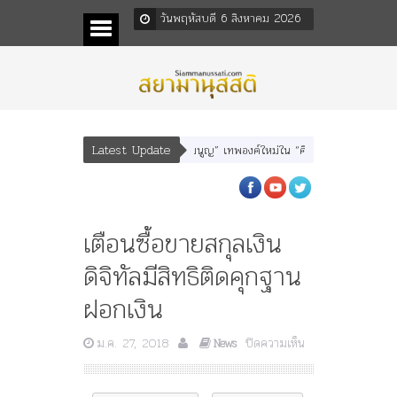
วันพฤหัสบดี 6 สิงหาคม 2026
Latest Update
นา” “อรุณเทพบุตร” และ “เทพีรัฐธรรมนูญ” เทพองค์ใหม่ใน “ศิลปะคณะราษฎร”
พร
เตือนซื้อขายสกุลเงิน
ดิจิทัลมีสิทธิติดคุกฐาน
ฝอกเงิน
บน
ม.ค. 27, 2018
ปิดความเห็น
News
เตือน
ซื้อ
ขาย