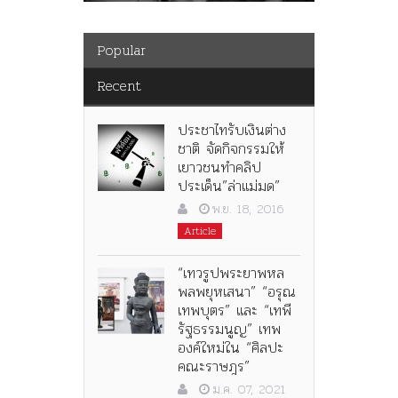
Popular
Recent
ประชาไทรับเงินต่าง
ชาติ จัดกิจกรรมให้
เยาวชนทำคลิป
ประเด็น”ล่าแม่มด”
พ.ย. 18, 2016
Article
“เทวรูปพระยาพหล
พลพยุหเสนา” “อรุณ
เทพบุตร” และ “เทพี
รัฐธรรมนูญ” เทพ
องค์ใหม่ใน “ศิลปะ
คณะราษฎร”
ม.ค. 07, 2021