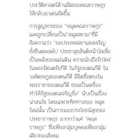
ประวัติศาสตร์ด้านมืดของคณะราษฎร
ให้กลับมาเด่นชัดขึ้น
การสูญหายของ “หมุดคณะราษฎร”
และถูกเปลี่ยนเป็น”หมุดสยาม”ที่มี
ข้อความว่า “ขอประเทศสยามจงเจริญ
ยั่งยืนตลอดไป ประชาสุขสันต์หน้าใสเพื่อ
เป็นพลังของแผ่นดิน ความนับถือรักใคร่
ในพระรัตนตรัยก็ดี ในรัฐของตนก็ดี ใน
วงศ์ตระกูลของตนก็ดี มีจิตซื่อตรงใน
พระราชาของตนก็ดี ย่อมเป็นเครื่อง
ทำให้รัฐของตนเจริญยิ่ง” นับเป็นเรื่อง
น่าสนใจ โดยเฉพาะทิศทางของ หมุด
ใหม่นั้น เป็นการมองประโยชน์สุขของ
ประชาราษฎร มากกว่าแค่ “คณะ
ราษฎร” ซึ่งเพียงกลุ่มบุคคลเพียงกลุ่ม
เดียวของสังคม