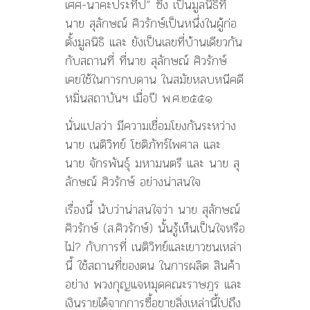
เศศ-นาคะประทีป” ซึ่ง เป็นมูลนิธิที่
นาย สุลักษณ์ ศิวรักษ์เป็นหนึ่งในผู้ก่อ
ตั้งมูลนิธิ และ ยังเป็นเลขที่บ้านเดียวกัน
กับสถานที่ ที่นาย สุลักษณ์ ศิวรักษ์
เคยใช้ในการกบดาน ในสมัยหลบหนีคดี
หมิ่นสถาบันฯ เมื่อปี พ.ศ.๒๕๕๑
นั่นแปลว่า มีความเชื่อมโยงกันระหว่าง
นาย เนติวิทย์ โชติภัทร์ไพศาล และ
นาย จักรพันธุ์ มหามนตรี และ นาย สุ
ลักษณ์ ศิวรักษ์ อย่างน่าสนใจ
เรื่องนี้ นับว่าน่าสนใจว่า นาย สุลักษณ์
ศิวรักษ์ (ส.ศิวรักษ์) นั้นรู้เห็นเป็นใจหรือ
ไม่? กับการที่ เนติวิทย์และเยาวชนเหล่า
นี้ ใช้สถานที่ของตน ในการผลิต สินค้า
อย่าง พวงกุญแจหมุดคณะราษฎร และ
เงินรายได้จากการซื้อขายสิ่งเหล่านี้ไปถึง