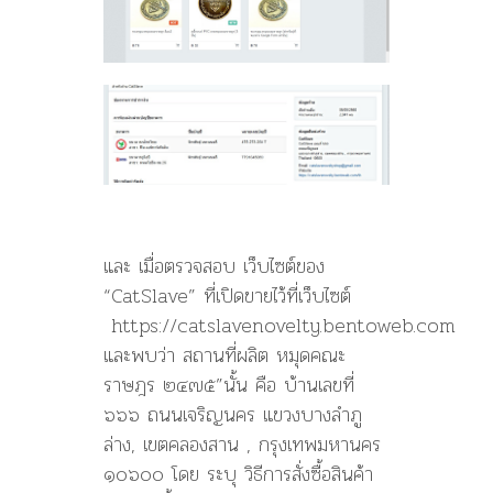
และ เมื่อตรวจสอบ เว็บไซต์ของ
“CatSlave” ที่เปิดขายไว้ที่เว็บไซต์
https://catslavenovelty.bentoweb.com
และพบว่า สถานที่ผลิต หมุดคณะ
ราษฎร ๒๔๗๕”นั้น คือ บ้านเลขที่
๖๖๖ ถนนเจริญนคร แขวงบางลำภู
ล่าง, เขตคลองสาน , กรุงเทพมหานคร
๑๐๖๐๐ โดย ระบุ วิธีการสั่งซื้อสินค้า