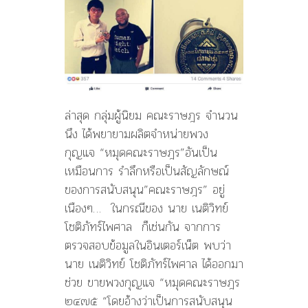
ล่าสุด กลุ่มผู้นิยม คณะราษฎร จำนวน
นึง ได้พยายามผลิตจำหน่ายพวง
กุญแจ “หมุดคณะราษฎร”อันเป็น
เหมือนการ รำลึกหรือเป็นสัญลักษณ์
ของการสนับสนุน”คณะราษฎร” อยู่
เนืองๆ… ในกรณีของ นาย เนติวิทย์
โชติภัทร์ไพศาล ก็เช่นกัน จากการ
ตรวจสอบข้อมูลในอินเตอร์เน็ต พบว่า
นาย เนติวิทย์ โชติภัทร์ไพศาล ได้ออกมา
ช่วย ขายพวงกุญแจ “หมุดคณะราษฎร
๒๔๗๕ “โดยอ้างว่าเป็นการสนับสนุน