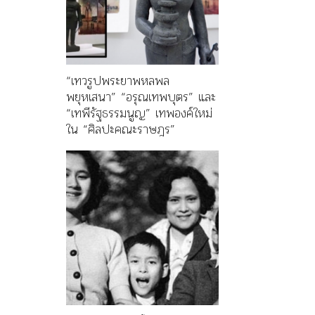
“เทวรูปพระยาพหลพล
พยุหเสนา” “อรุณเทพบุตร” และ
“เทพีรัฐธรรมนูญ” เทพองค์ใหม่
ใน “ศิลปะคณะราษฎร”