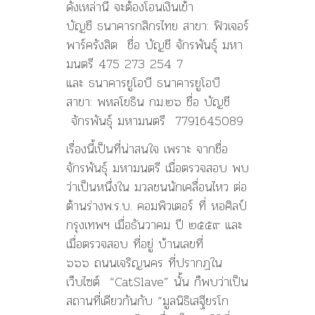
ดังเหล่านี้ จะต้องโอนเงินเข้า
บัญชี ธนาคารกสิกรไทย สาขา: ฟิวเจอร์
พาร์ครังสิต ชื่อ บัญชี จักรพันธุ์ มหา
มนตรี 475 273 254 7
และ ธนาคารยูโอบี ธนาคารยูโอบี
สาขา: พหลโยธิน กม.๒๖ ชื่อ บัญชี
จักรพันธุ์ มหามนตรี 7791645089
เรื่องนี้เป็นที่น่าสนใจ เพราะ จากชื่อ
จักรพันธุ์ มหามนตรี เมื่อตรวจสอบ พบ
ว่าเป็นหนึ่งใน มวลชนนักเคลื่อนไหว ต่อ
ต้านร่างพ.ร.บ. คอมพิวเตอร์​ ที่ หอศิลป์
กรุงเทพฯ เมื่อธันวาคม ปี ๒๕๕๙ และ
เมื่อตรวจสอบ ที่อยู่ บ้านเลขที่
๖๖๖ ถนนเจริญนคร ที่ปรากฏใน
เว็บไซต์ “CatSlave” นั้น ก็พบว่าเป็น
สถานที่เดียวกันกับ “มูลนิธิเสฐียรโก