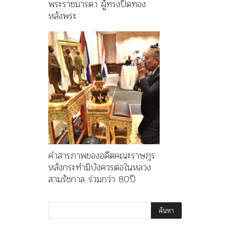
พระราชมารดา ผู้ทรงปิดทอง
หลังพระ
คำสารภาพของอดีตคณะราษฎร
หลังกระทำมิบังควรต่อในหลวง
สามรัชกาล ร่วมกว่า 80ปี