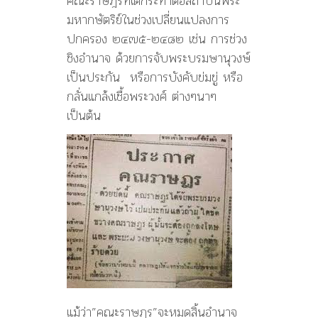
คณะราษฎรที่ได้กระทำต่อสถาบันพระ
มหากษัตริย์ในช่วงเปลี่ยนแปลงการ
ปกครอง ๒๔๗๕-๒๔๘๒ เช่น การช่วง
ชิงอำนาจ ด้วยการจับพระบรมษานุวงษ์
เป็นประกัน หรือการบังคับข่มขู่ หรือ
กลั่นแกล้งเชื้อพระวงศ์ ต่างๆนาๆ
เป็นต้น
แม้ว่า”คณะราษฎร”จะหมดสิ้นอำนาจ