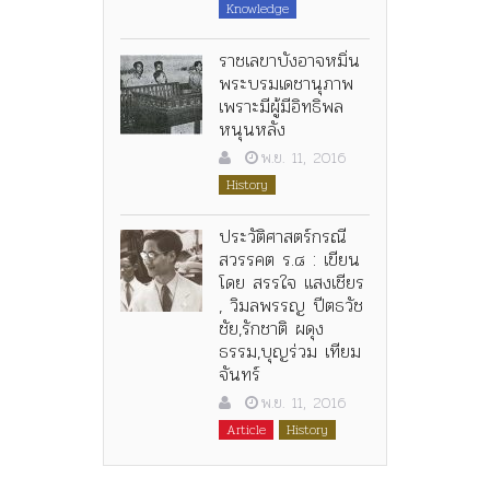
Knowledge
ราชเลขาบังอาจหมิ่น
พระบรมเดชานุภาพ
เพราะมีผู้มีอิทธิพล
หนุนหลัง
พ.ย. 11, 2016
History
ประวัติศาสตร์กรณี
สวรรคต ร.๘ : เขียน
โดย สรรใจ แสงเชียร
, วิมลพรรญ ปีตธวัช
ชัย,รักชาติ ผดุง
ธรรม,บุญร่วม เทียม
จันทร์
พ.ย. 11, 2016
Article
History