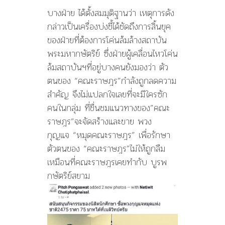
บางฝ่าย ได้ตั้งสมมุติฐานว่า เหตุการดัง
กล่าวเป็นเครื่องบ่งชี้ได้ชัดถึงการสิ้นยุค
ของฝ่ายที่ต้องการโค่นล้มล้างสถาบัน
พระมหากษัตริย์ ซึ่งฝ่ายผู้เคลื่อนไหวโค่น
ล้มสถาบันฯที่อยู่บางคนยังมองว่า ตัว
ตนของ “คณะราษฎร”กำลังถูกลดความ
สำคัญ จึงไม่แปลกใจเลยที่จะมีใครซัก
คนในกลุ่ม ที่ชื่นชมแนวทางของ”คณะ
ราษฎร”จะจัดสร้างและขาย พวง
กุญแจ “หมุดคณะราษฎร” เพื่อรักษา
ตัวตนของ “คณะราษฎร”ไม่ให้ถูกลืม
เหมือนที่คณะราษฎรเคยทำกับ บูรพ
กษัตริย์สยาม