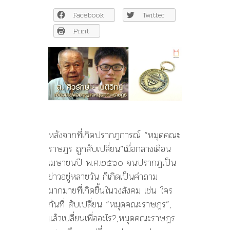
–
Facebook
Twitter
ส.
ศิว
Print
รักษ์
เอี่ยว
ขาย
พวง
กุญแจ
หมุด
คณะ
ราษฎร
หลังจากที่เกิดปรากฎการณ์ “หมุดคณะ
ราษฎร ถูกสับเปลี่ยน”เมื่อกลางเดือน
เมษายนปี พ.ศ.๒๕๖๐ จนปรากฏเป็น
ข่าวอยู่หลายวัน ก็เกิดเป็นคำถาม
มากมายที่เกิดขึ้นในวงสังคม เช่น ใคร
กันที่ สับเปลี่ยน “หมุดคณะราษฎร”,
แล้วเปลี่ยนเพื่ออะไร?,หมุดคณะราษฎร