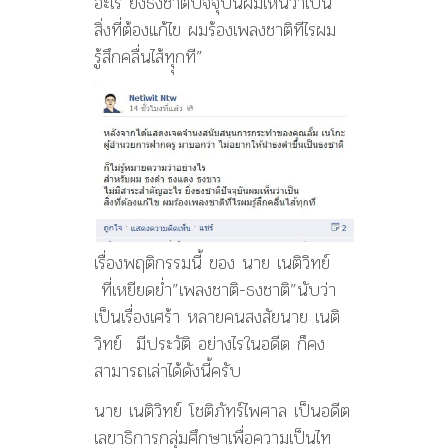
อะไร ยิ่งธงชาติปัจจุบันผมเห็นว่าเป็น
สิ่งที่ต้องแก้ไข ผมร้องเพลงชาติทีไรผม
รู้สึกคลื่นไส้ทุุกที”
เรื่องพฤติกรรมนี้ ของ นาย เนติวิทย์
ที่เหยียดย่ำ”เพลงชาติ-ธงชาติ”นับว่า
เป็นเรื่องเศร้า หลายคนสงสัยนาย เนติ
วิทย์ มีประวัติ อย่างไรในอดีต ก็คง
สามารถเล่าได้ดังนี้ครับ
นาย เนติวิทย์ โชติภัทร์ไพศาล เป็นอดีต
เลขาธิการกลุ่มศึกษาเพื่อความเป็นไท