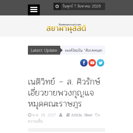
วันศุกร์ 7 สิงหาคม 2026
Latest Update
ตร” และ “เทพีรัฐธรรมนูญ” เทพองค์ใหม่ใน “ศิลปะคณะราษฎร”
พระราชมารดา ผู้ทร
เนติวิทย์ – ส. ศิวรักษ์
เอี่ยวขายพวงกุญแจ
หมุดคณะราษฎร
พ.ค. 18, 2017
,
ปิด
Article
News
บน
ความเห็น
เนติ
วิทย์