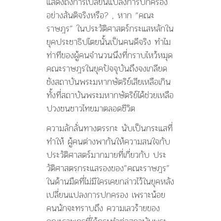
แสดงถึงการเปลี่ยนแปลงการปกครอง
อย่างสันติจริงหรือ? , หาก “คณะ
ราษฎร” ในประวัติศาสตร์กระแสหลักใน
ยุคประชาธิปไตยนั้นเป็นคนดีจริง ทำไม
ท่าทีของผู้คนจำนวนนึงที่กราบไหว้หมุด
คณะราษฎรในยุคปัจจุบันถึงจงเกลียด
ชังสถาบันพระมหากษัตริย์เสียเหลือเกิน
ทั้งที่สถาบันพระมหากษัตริย์ได้ช่วยเหลือ
ปวงชนชาวไทยมาตลอดชีวิต
ความลักลั่นทางตรรกะ นับเป็นกระแสที่
ทำให้ ผู้คนต่างพากันให้ความสนใจกับ
ประวัติศาสตร์มากมายที่เกี่ยวกับ ประ
วัติศาสตรฺกระแสรองของ”คณะราษฎร”
ในด้านมืดที่ไม่มีใครเคยกล่าวไว้ในยุคหลัง
เปลี่ยนแปลงการปกครอง เพราะน้อย
คนนักจะทราบถึง ความเลวร้ายของ