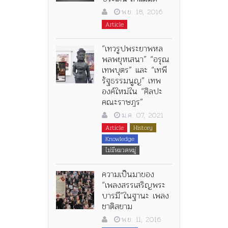
พ.ย. 18, 2016
Article
“เทวรูปพระยาพหล
พลพยุหเสนา” “อรุณ
เทพบุตร” และ “เทพี
รัฐธรรมนูญ” เทพ
องค์ใหม่ใน “ศิลปะ
คณะราษฎร”
ม.ค. 07, 2021
Article
History
Knowledge
ไม่มีหมวดหมู่
ความเป็นมาของ
“เพลงสรรเสริญพระ
บารมี”ในฐานะ เพลง
ชาติสยาม
พ.ย. 11, 2016