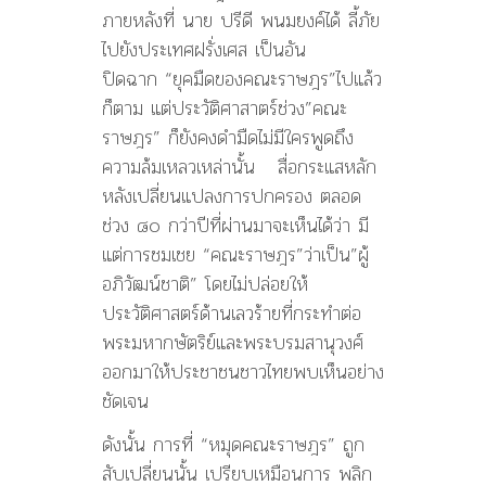
ภายหลังที่ นาย ปรีดี พนมยงค์ได้ ลี้ภัย
ไปยังประเทศฝรั่งเศส เป็นอัน
ปิดฉาก “ยุคมืดของคณะราษฎร”ไปแล้ว
ก็ตาม แต่ประวัติศาสาตร์ช่วง”คณะ
ราษฎร” ก็ยังคงดำมืดไม่มีใครพูดถึง
ความล้มเหลวเหล่านั้น สื่อกระแสหลัก
หลังเปลี่ยนแปลงการปกครอง ตลอด
ช่วง ๘๐ กว่าปีที่ผ่านมาจะเห็นได้ว่า มี
แต่การชมเชย “คณะราษฎร”ว่าเป็น”ผู้
อภิวัฒน์ชาติ” โดยไม่ปล่อยให้
ประวัติศาสตร์ด้านเลวร้ายที่กระทำต่อ
พระมหากษัตริย์และพระบรมสานุวงศ์
ออกมาให้ประชาชนชาวไทยพบเห็นอย่าง
ชัดเจน
ดังนั้น การที่ “หมุดคณะราษฎร” ถูก
สับเปลี่ยนนั้น เปรียบเหมือนการ พลิก