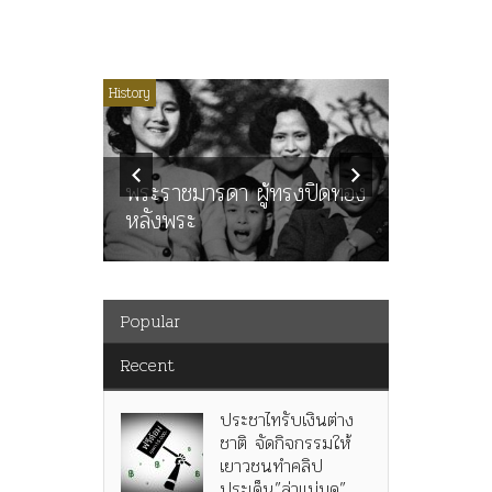
ไม่มีหมวดหมู่
History
Article
History
ลพล
ทพบุตร”
คำสารภา
นูญ” เทพ
ราษฎร หล
ะคณะ
พระราชมารดา ผู้ทรงปิดทอง
ต่อในหลว
หลังพระ
กว่า 80ป
Popular
Recent
ประชาไทรับเงินต่าง
ชาติ จัดกิจกรรมให้
เยาวชนทำคลิป
ประเด็น”ล่าแม่มด”