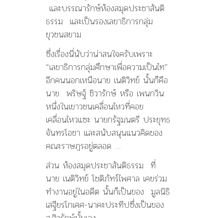
และบรรณารักษ์ห้องสมุดประชาสันติ
ธรรม และเป็นรองเลขาธิการกลุ่ม
ยุวชนสยาม
ซึ่งเรื่องนี่นับว่าน่าสนใจครับเพราะ
“เลขาธิการกลุ่มศึกษาเพื่อความเป็นไท”
อีกคนนอกเหนือนาย เนติวิทย์ นั้นก็คือ
นาย พริษฐ์ ชิวารักษ์ หรือ เพนกวิน
หนึ่งในเยาวชนเคลื่อนไหวที่คอย
เคลื่อนไหวแซะ นายกรัฐมนตรี ประยุทธ
จันทรโอชา และสนับสนุนแนวคิดของ
คณะราษฎรอยู่ตลอด …
ส่วน ห้องสมุดประชาสันติธรรม ที่
นาย เนติวิทย์ โชติภัทร์ไพศาล เคยร่วม
ทำงานอยู่ในอดีต นั้นก็เป็นของ มูลนิธิ
เสฐียรโกเศศ-นาคะประทีปซึ่งเป็นของ
ส.ศิวรักษ์นั้นเอง