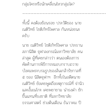
กลุ่มใครหรือนักเคลื่อนไหวกลุ่มใด?
—————————————————————————————
ทั้งนี้ คงต้องย้อนรอย ประวัติของ นาย
เนติวิทย์ โชติภัทร์ไพศาล กันหน่อยนะ
ครับ
นาย เนติวิทย์ โชติภัทร์ไพศาล ประธาน
สภานิสิต จุฬาลงกรณ์มหาวิทยาลัย คน
ล่าสุด ผู้ที่เคยกล่าวว่า ตนเองต้องการ
คัดค้านการพิธีการหมอบกราบถวาย
บังคมพระบรมรูปของล้นเกล้ารัชกาล
ที่
๕ ของ นิสิตจุฬาฯ อีกทั้งในอดีตนาย
เนติวิทย์ ยังเคยพูดถึงเหตุการณ์ที่ จ่านิว
และอั้มเนโกะ เคยพยายาม นำธงดำ ชัก
ขึ้นแทนที่ธงชาติ ที่มหาวิทยาลัย
ธรรมศาสตร์ ช่วงต้นเดือน ธันวาคม ปี