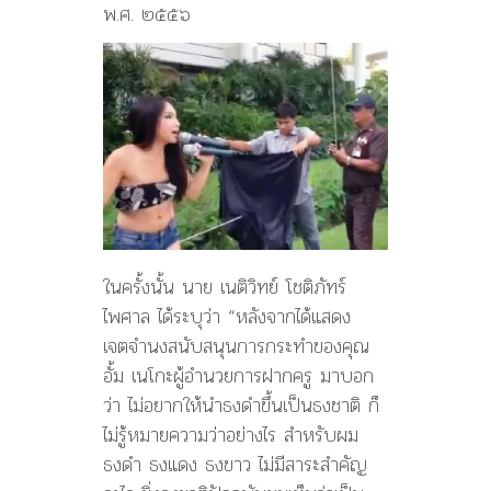
พ.ศ. ๒๕๕๖
ในครั้งนั้น นาย เนติวิทย์ โชติภัทร์
ไพศาล ได้ระบุว่า “หลังจากได้แสดง
เจตจำนงสนับสนุนการกระทำของคุณ
อั้ม เนโกะผู้อำนวยการฝากครู มาบอก
ว่า ไม่อยากให้นำธงดำขึ้นเป็นธงชาติ ก็
ไม่รู้หมายความว่าอย่างไร สำหรับผม
ธงดำ ธงแดง ธงขาว ไม่มีสาระสำคัญ