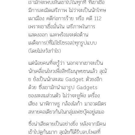
เรามักจะพบเห็นเขาไปในทุกที่ ที่เขาเชื่อ
มีการละเมิดเสรีภาพ ไม่ว่าจะเป็นนักโทษ
เผาเมือง คดีก่อการร้าย หรือ คดี 112
เพราะเขาเชื่อมั่นใน เสรีภาพในการ
แสดงออก และพร้อมจะต่อต้าน
เผด็จการ(ที่ไม่ใช่โซรอส)ทุกรูปแบบ
(โดยไม่หวังกำไร)
แต่น้อยคนที่จะรู้ว่า นอกจากเขาจะเป็น
นักเคลื่อนไหวเพื่อสิทธิมนุษยชนแล้ว สุณั
ย ยังเป็นนักสะสม Gadget ตัวยงอีก
ด้วย ซึ่งเขามักนำเอารูป Gadgets
ของสะสมส่วนตัว ไม่ว่าจะหูฟัง เครื่อง
เสียง นาฬิกาหรู กล้องไลก้า มาอวดมิตร
สหายคอเดียวกันในกลุ่มเฟซบุ๊คอยู่เสมอ
ซึ่งน่าเสียดายเป็นอย่างยิ่ง หลังจากมีคน
เข้าไปดูกันมาก สุณัยก็ได้รีบลบโพสที่