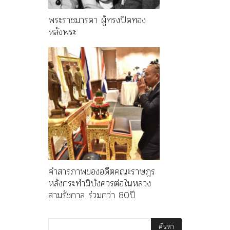
พระราชมารดา ผู้ทรงปิดทอง
หลังพระ
คำสารภาพของอดีตคณะราษฎร
หลังกระทำมิบังควรต่อในหลวง
สามรัชกาล ร่วมกว่า 80ปี