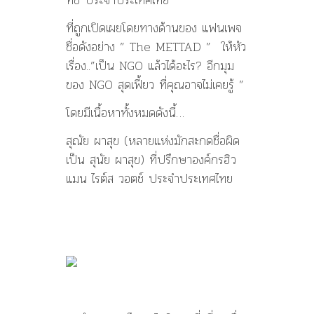
แสน”
ที่ถูกเปิดเผยโดยทางด้านของ แฟนเพจ
ชื่อดังอย่าง ” The METTAD ” ให้หัว
เรื่อง..”เป็น NGO แล้วได้อะไร? อีกมุม
ของ NGO สุดเฟี้ยว ที่คุณอาจไม่เคยรู้ ”
โดยมีเนื้อหาทั้งหมดดังนี้…
สุณัย ผาสุข (หลายแห่งมักสะกดชื่อผิด
เป็น สุนัย ผาสุข) ที่ปรึกษาองค์กรฮิว
แมน ไรต์ส วอตช์ ประจำประเทศไทย