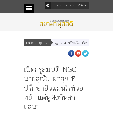
วันเสาร์ 8 สิงหาคม 2026
Latest Update
อรุณเทพบุตร” และ “เทพีรัฐธรรมนูญ” เทพองค์ใหม่ใน “ศิลปะคณะราษฎร”
พระราชมา
เปิดกรุสมบัติ NGO
นายสุณัย ผาสุข ที่
ปรึกษาฮิวแมนไรท์วอ
ทช์ “แค่หูฟังก็หลัก
แสน”