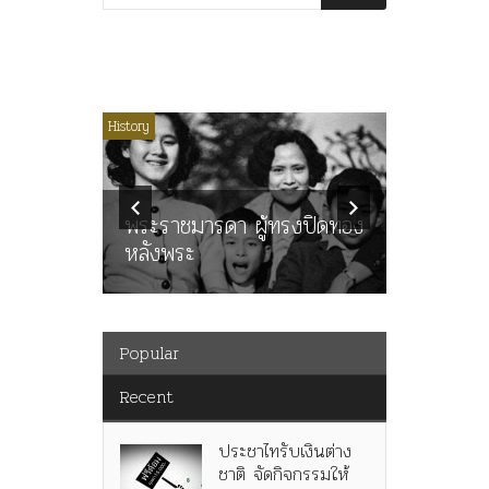
ไม่มีหมวดหมู่
History
Article
History
ลพล
ทพบุตร”
คำสารภา
นูญ” เทพ
ราษฎร หล
ะคณะ
พระราชมารดา ผู้ทรงปิดทอง
ต่อในหลว
หลังพระ
กว่า 80ป
Popular
Recent
ประชาไทรับเงินต่าง
ชาติ จัดกิจกรรมให้