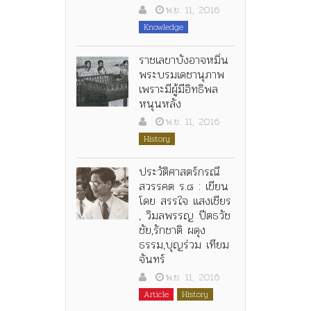
พ.ย. 11, 2016
Knowledge
ราชเลขาบังอาจหมิ่น
พระบรมเดชานุภาพ
เพราะมีผู้มีอิทธิพล
หนุนหลัง
พ.ย. 11, 2016
History
ประวัติศาสตร์กรณี
สวรรคต ร.๘ : เขียน
โดย สรรใจ แสงเชียร
, วิมลพรรญ ปีตธวัช
ชัย,รักชาติ ผดุง
ธรรม,บุญร่วม เทียม
จันทร์
พ.ย. 11, 2016
Article
History