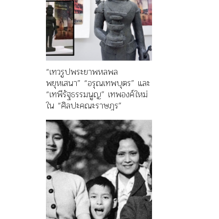
“เทวรูปพระยาพหลพล
พยุหเสนา” “อรุณเทพบุตร” และ
“เทพีรัฐธรรมนูญ” เทพองค์ใหม่
ใน “ศิลปะคณะราษฎร”