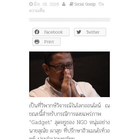
มิ.ย. 18, 2018
ปิด
Social Gossip
บน
ความเห็น
เปิด
กรุ
สมบัติ
Facebook
Twitter
NGO
นาย
Print
สุณั
ย
ผาสุข
ที่
ปรึกษา
ฮิว
แมน
ไรท์
วอ
ทช์
เป็นที่วิพากษ์วิจารณ์ในโลกออนไลน์ ณ
“แค่
ขณะนี้สำหรับกรณีการเผยแพร่ภาพ
หู
“Gadget” สุดหรูของ NGO หนุ่มอย่าง
ฟัง
ก็
นายสุณัย ผาสุข ที่ปรึกษาฮิวแมนไรท์วอ
หลัก
ทช์ ประจำประเทศไทย