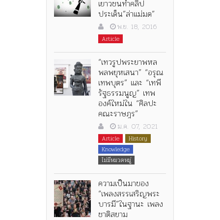
เยาวชนทำคลิป
ประเด็น”ล่าแม่มด”
พ.ย. 18, 2016
Article
“เทวรูปพระยาพหล
พลพยุหเสนา” “อรุณ
เทพบุตร” และ “เทพี
รัฐธรรมนูญ” เทพ
องค์ใหม่ใน “ศิลปะ
คณะราษฎร”
ม.ค. 07, 2021
Article
History
Knowledge
ไม่มีหมวดหมู่
ความเป็นมาของ
“เพลงสรรเสริญพระ
บารมี”ในฐานะ เพลง
ชาติสยาม