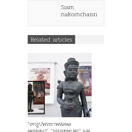
Siam
nakornchaisri
Related articles
“เทวรูปพระยาพหลพล
พยุหเสนา” “อรุณเทพบุตร” และ