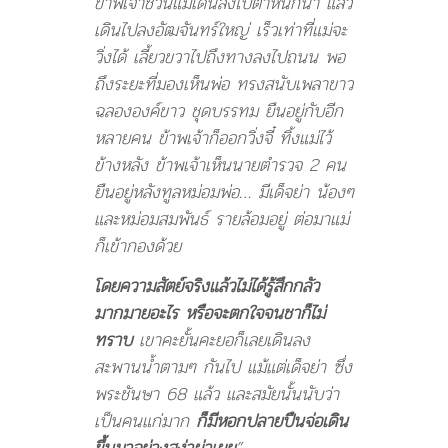
ข้าพเจ้าชวนแม่เดินลงไปตำหนักน้ำ แล้ว
เดินไปลงอัฒจันทร์ใหญ่ เร็วเท่าที่แม่จะ
วิ่งได้ เลี้ยวขวาไปถึงทางลงไปถนน พอ
ถึงระยะที่มองเห็นพ่อ ทรงสนับเพลาขาว
ฉลององค์ขาว ชุดบรรทม ยืนอยู่กับอีก
หลายคน ข้าพเจ้าก็ออกวิ่งจี๋ ทิ้งแม่ไว้
ข้างหลัง
ข้าพเจ้าเห็นนายตำรวจ 2 คน
ยืนอยู่หลังทูลหม่อมพ่อ… มีเด็จย่า น้องๆ
และหม่อมสมพันธ์ รายล้อมอยู่ ต่อมาแม่
ก็เข้ากองด้วย
โดยความสัตย์จริงแล้วไม่ได้รู้สึกกลัว
มากมายอะไร หรือจะตกใจจนชาก็ไม่
ทราบ
เขาคะยั้นคะยอก็เลยเดินลง
สะพานน้ำตามๆ กันไป แม้แต่เด็จย่า ซึ่ง
พระชันษา 68 แล้ว และสมัยนั้นนับว่า
เป็นคนแก่มาก
ก็มีหอกปลายปืนจ่อเดิน
ขึ้นมาอย่างสง่าผ่าเผย
”