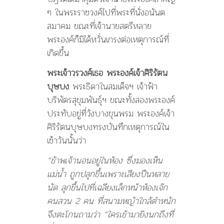
ๆ ในพระราชวงศ์ไปที่พระที่นั่งอนันต
สมาคม ขณะที่เจ้านายสตรีหลาย
พระองค์ก็มิได้หวั่นเกรงต่อเหตุการณ์ที่
เกิดขึ้น
พระเจ้าวรวงศ์เธอ พระองค์เจ้าศิริรัตน
บุษบง
พระธิดาในสมเด็จฯ เจ้าฟ้า
บริพัตรสุขุมพันธุ์ฯ ขณะทั้งสองพระองค์
ประทับอยู่ที่วังบางขุนพรม พระองค์เจ้า
ศิริรัตนบุษบงทรงบันทึกเหตุการณ์ใน
เช้าวันนั้นว่า
“ข้าพเจ้านอนอยู่ในห้อง ซึ่งมองเห็น
แม่น้ำ ถูกปลุกขึ้นเพราะเสียงปืนหลาย
นัด ลุกขึ้นไปที่เฉลียงเล็กหน้าห้องเจ๊ก
คนสวน 2 คน ที่สนามหญ้าใกล้ตำหนัก
จึงตะโกนถามว่า “ใครเข้ามายิงนกถึงที่