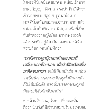
ไปพระที่นั่งอนันตสมาคม หม่อมเจ้ามาร
ยาตรกัญญา ดิศกุล ทรงบันทึกไว้อีกว่า
เจ้านายพระยศสูง ๆ ถูกนำตัวไปที่
พระที่นั่งอนันตสมาคมจำนวนมาก แล้ว
หม่อมเจ้าทักษิณาธร ดิศกุล หรือที่เรียก
กันลำลองว่า
หญิงโหล
มาหาพระองค์
แล้วประทับอยู่ด้วยกันสองพระองค์ด้วย
ความวิตก ทรงบันทึกว่า
“
เราจัดการผูกมุ้งนอนกันสองคนที่
เฉลียงนอกห้องนอน เผื่อว่ามีใครโผล่ขึ้น
มาคิดจะฆ่าเรา
จะได้เห็นหน้าชัด ๆ ก่อน
ว่าเป็นใคร นอนเกยกันอยู่ทั้งคืนจนเช้า
ก็ไม่เห็นมีอะไร จากนั้นบรรดาพระญาติ
ที่หลบภัยไปก็กลับมากัน”
ทางด้านวังสวนสุนันทา ซึ่งขณะนั้น
ถือว่าเป็นวังที่มีเจ้านายฝ่ายในประทับอยู่