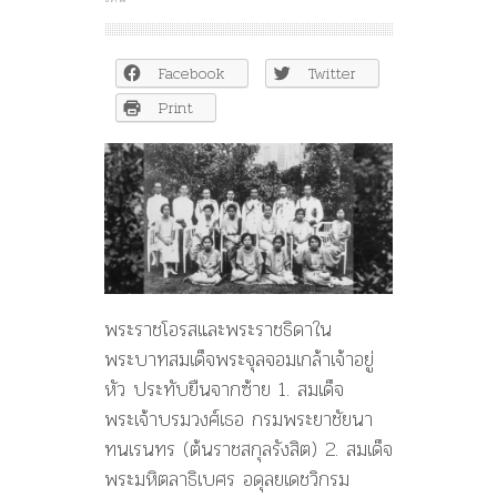
เปิด
วินาที
ทหาร
Facebook
Twitter
คณะ
ราษฎร
Print
ชัก
ปืน
ใส่
“เจ้า
นาย”
ใน
ปฏิวัติ
2475
จาก
พระราชโอรสและพระราชธิดาใน
บันทึก
เจ้า
พระบาทสมเด็จพระจุลจอมเกล้าเจ้าอยู่
นาย
หัว ประทับยืนจากซ้าย 1. สมเด็จ
สตรี
พระเจ้าบรมวงศ์เธอ กรมพระยาชัยนา
ทนเรนทร (ต้นราชสกุลรังสิต) 2. สมเด็จ
พระมหิตลาธิเบศร อดุลยเดชวิกรม