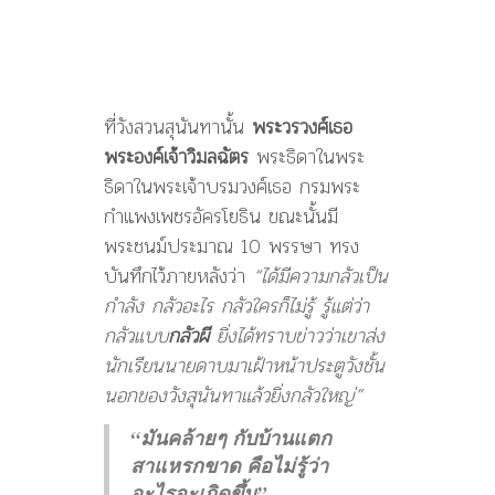
ที่วังสวนสุนันทานั้น
พระวรวงศ์เธอ
พระองค์เจ้าวิมลฉัตร
พระธิดาในพระ
ธิดาในพระเจ้าบรมวงศ์เธอ กรมพระ
กำแพงเพชรอัครโยธิน ขณะนั้นมี
พระชนม์ประมาณ 10 พรรษา ทรง
บันทึกไว้ภายหลังว่า
“ได้มีความกลัวเป็น
กำลัง กลัวอะไร กลัวใครก็ไม่รู้ รู้แต่ว่า
กลัวแบบ
กลัวผี
ยิ่งได้ทราบข่าวว่าเขาส่ง
นักเรียนนายดาบมาเฝ้าหน้าประตูวังชั้น
นอกของวังสุนันทาแล้วยิ่งกลัวใหญ่”
“มันคล้ายๆ กับบ้านแตก
สาแหรกขาด คือไม่รู้ว่า
อะไรจะเกิดขึ้น”