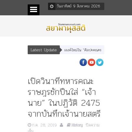
วันอาทิตย์ 9 สิงหาคม 2026
Latest Update
ุตร” และ “เทพีรัฐธรรมนูญ” เทพองค์ใหม่ใน “ศิลปะคณะราษฎร”
พระราชมารดา ผู้ท
เปิดวินาทีทหารคณะ
ราษฎรชักปืนใส่ “เจ้า
นาย” ในปฏิวัติ 2475
จากบันทึกเจ้านายสตรี
ก.ค. 28, 2019
ปิดความ
History
บน
เห็น