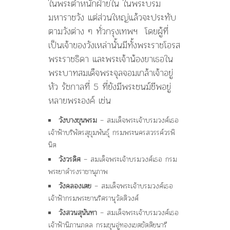
ในพระตำหนักฝ่ายใน ในพระบรม
มหาราชวัง แต่ส่วนใหญ่แล้วจะประทับ
ตามวังต่าง ๆ ทั่วกรุงเทพฯ โดยผู้ที่
เป็นเจ้าของวังเหล่านั้นมีทั้งพระราชโอรส
พระราชธิดา และพระเจ้าน้องยาเธอใน
พระบาทสมเด็จพระจุลจอมเกล้าเจ้าอยู่
หัว รัชกาลที่ 5 ที่ยังมีพระชนม์ชีพอยู่
หลายพระองค์ เช่น
วังบางขุนพรม
– สมเด็จพระเจ้าบรมวงศ์เธอ
เจ้าฟ้าบริพัตรสุขุมพันธุ์ กรมพระนครสวรรค์วรพิ
นิต
วังวรดิศ
– สมเด็จพระเจ้าบรมวงศ์เธอ กรม
พระยาดำรงราชานุภาพ
วังคลองเตย
– สมเด็จพระเจ้าบรมวงศ์เธอ
เจ้าฟ้ากรมพระยานริศรานุวัดติวงศ์
วังสวนสุนันทา
– สมเด็จพระเจ้าบรมวงศ์เธอ
เจ้าฟ้านิภานภดล กรมขุนอู่ทองเขตขัตติยนารี