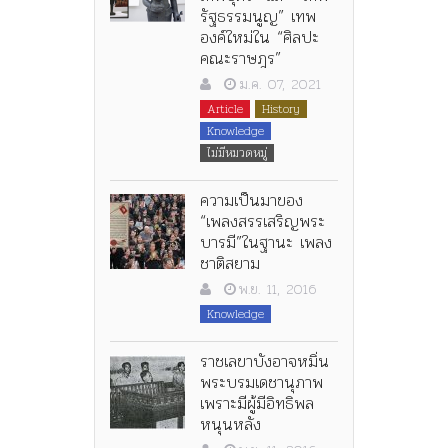
รัฐธรรมนูญ” เทพ
องค์ใหม่ใน “ศิลปะ
คณะราษฎร”
ม.ค. 07, 2021
Article
History
Knowledge
ไม่มีหมวดหมู่
ความเป็นมาของ
“เพลงสรรเสริญพระ
บารมี”ในฐานะ เพลง
ชาติสยาม
พ.ย. 11, 2016
Knowledge
ราชเลขาบังอาจหมิ่น
พระบรมเดชานุภาพ
เพราะมีผู้มีอิทธิพล
หนุนหลัง