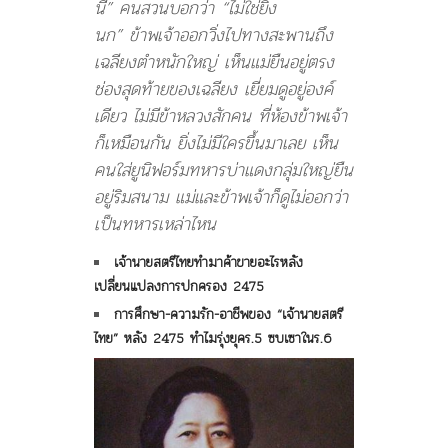
นี่” คนสวนบอกว่า “ไม่ใช่ยิง
นก”
ข้าพเจ้าออกวิ่งไปทางสะพานถึง
เฉลียงตำหนักใหญ่ เห็นแม่ยืนอยู่ตรง
ช่องสุดท้ายของเฉลียง เยี่ยมดูอยู่องค์
เดียว ไม่มีข้าหลวงสักคน ที่ห้องข้าพเจ้า
ก็เหมือนกัน ยิ่งไม่มีใครขึ้นมาเลย เห็น
คนใส่ยูนิฟอร์มทหารบ่าแดงกลุ่มใหญ่ยืน
อยู่ริมสนาม แม่และข้าพเจ้าก็ดูไม่ออกว่า
เป็นทหารเหล่าไหน
เจ้านายสตรีไทยทำมาค้าขายอะไรหลัง
เปลี่ยนแปลงการปกครอง 2475
การศึกษา-ความรัก-อาชีพของ “เจ้านายสตรี
ไทย” หลัง 2475 ทำไมรุ่งยุคร.5 ซบเซาในร.6