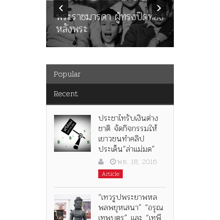
นูญ” เทพ
ราษฎร หล
ะคณะ
พระราชมารดา ผู้ทรงปิดทอง
ต่อในหลว
หลังพระ
กว่า 80ป
Popular
Recent
ประชาไทรับเงินต่าง
ชาติ จัดกิจกรรมให้
เยาวชนทำคลิป
ประเด็น”ล่าแม่มด”
พ.ย. 18, 2016
Article
“เทวรูปพระยาพหล
พลพยุหเสนา” “อรุณ
เทพบุตร” และ “เทพี