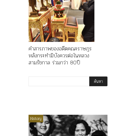
คำสารภาพของอดีตคณะราษฎร
หลังกระทำมิบังควรต่อในหลวง
สามรัชกาล ร่วมกว่า 80ปี
ไม่มีหมวดหมู่
History
Article
History
ลพล
ทพบุตร”
คำสารภา