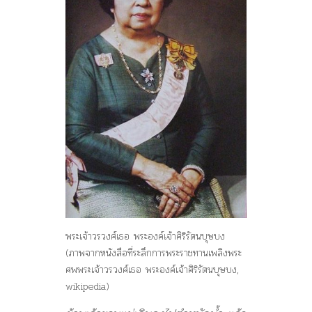
พระเจ้าวรวงศ์เธอ พระองค์เจ้าศิริรัตนบุษบง
(ภาพจากหนังสือที่ระลึกการพระราชทานเพลิงพระ
ศพพระเจ้าวรวงศ์เธอ พระองค์เจ้าศิริรัตนบุษบง,
wikipedia)