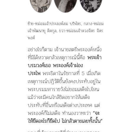
ซ้าย-หม่อมเจ้าประสงค์สม บริพัตร, กลาง-หม่อม
เจ้าพัฒนายุ ดิศกุล, ขวา-หม่อมเจ้าดวงจิตร จิตร
พงศ์
อย่างไรก็ตาม เจ้านายสตรีพระองค์หนึ่ง
ที่มิได้หวาดกลัวเหตุการณ์นี้คือ
พระเจ้า
บรมวงศ์เธอ พระองค์เจ้าผ่อง
ประไพ
พระธิดาในรัชกาลที่ 5 เมื่อเกิด
เหตุการณ์ปฏิวัติขึ้นยังคงประทับอยู่ใน
พระบรมมหาราชวังไม่ยอมเสด็จไปไหน
แม้ว่าจะมีคนใกล้ชิดอยากให้เสด็จ
ประทับที่อื่นหรือเสด็จต่างประเทศ แต่
พระองค์ก็ไม่เสด็จ ทำนองวาทะว่า
“จะ
ให้ยึดอะไรก็ยึดไป ไม่กลัวตายเลยทั้งนั้น”