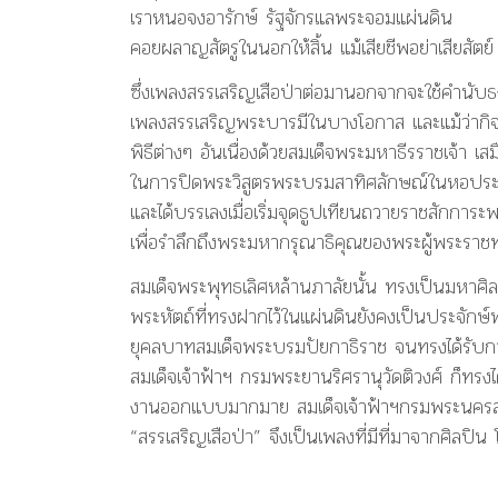
เราหนอจงอารักษ์ รัฐจักรแลพระจอมแผ่นดิน
คอยผลาญสัตรูในนอกให้สิ้น แม้เสียชีพอย่าเสียสัตย์
ซึ่งเพลงสรรเสริญเสือป่าต่อมานอกจากจะใช้คำนับ
เพลงสรรเสริญพระบารมีในบางโอกาส และแม้ว่ากิจกา
พิธีต่างๆ อันเนื่องด้วยสมเด็จพระมหาธีรราชเจ้า เ
ในการปิดพระวิสูตรพระบรมสาทิศลักษณ์ในหอประชุ
และได้บรรเลงเมื่อเริ่มจุดธูปเทียนถวายราชสักกา
เพื่อรำลึกถึงพระมหากรุณาธิคุณของพระผู้พระราชท
สมเด็จพระพุทธเลิศหล้านภาลัยนั้น ทรงเป็นมหาศ
พระหัตถ์ที่ทรงฝากไว้ในแผ่นดินยังคงเป็นประจักษ์
ยุคลบาทสมเด็จพระบรมปัยกาธิราช จนทรงได้รับการย
สมเด็จเจ้าฟ้าฯ กรมพระยานริศรานุวัดติวงศ์ ก็ทรง
งานออกแบบมากมาย สมเด็จเจ้าฟ้าฯกรมพระนครสวรรค
“สรรเสริญเสือป่า” จึงเป็นเพลงที่มีที่มาจากศิลปิน