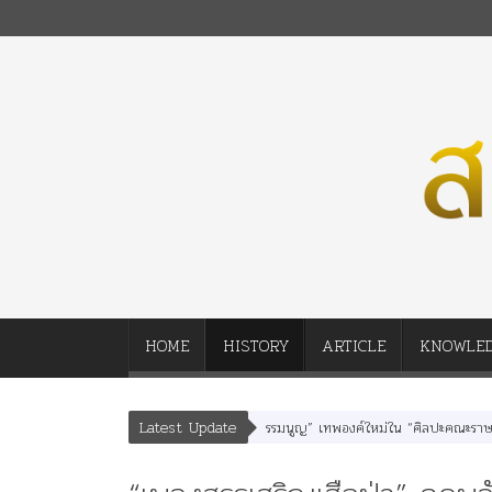
HOME
HISTORY
ARTICLE
KNOWLE
Latest Update
สนา” “อรุณเทพบุตร” และ “เทพีรัฐธรรมนูญ” เทพองค์ใหม่ใน “ศิลปะคณะราษฎร”
พร