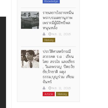
Knowledge
ราชเลขาบังอาจหมิ่น
พระบรมเดชานุภาพ
เพราะมีผู้มีอิทธิพล
หนุนหลัง
พ.ย. 11, 2016
History
ประวัติศาสตร์กรณี
สวรรคต ร.๘ : เขียน
โดย สรรใจ แสงเชียร
, วิมลพรรญ ปีตธวัช
ชัย,รักชาติ ผดุง
ธรรม,บุญร่วม เทียม
จันทร์
พ.ย. 11, 2016
Article
History