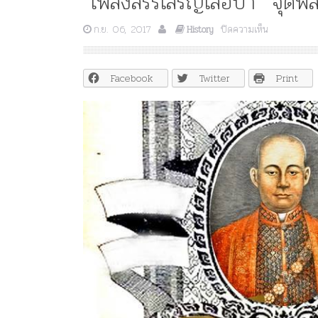
“เพลงสรรเสริญเสือป่า” จุดพลัง
บน
ก.ย. 06, 2017
ปิดความเห็น
History
“เพลง
สรรเสริญ
เสือป่า”
Facebook
Twitter
Print
จุด
พลัง
“เสีย
ชีพ
อย่า
เสีย
สัตย์
ฯ”