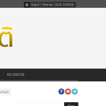
วันศุกร์ 7 สิงหาคม 2026
21
:
09
:
03
FACEBOOK
่อในหลวงสามรัชกาล ร่วมกว่า 80ปี
ร.๖ สร้าง “จุฬาลงกรณ์มหาวิทยาลัย” ตามพระราชด