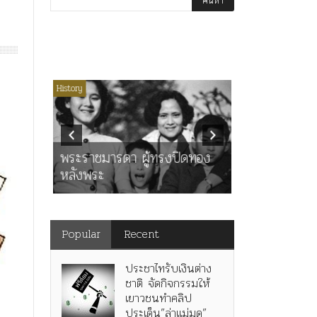
่มีหมวดหมู่
History
Article
History
K
ุตร”
” เทพ
คำสารภาพขอ
ะ
พระราชมารดา ผู้ทรงปิดทอง
หลังกระทำมิ
หลังพระ
สามรัชกาล ร่
Popular
Recent
ประชาไทรับเงินต่าง
ชาติ จัดกิจกรรมให้
เยาวชนทำคลิป
ประเด็น”ล่าแม่มด”