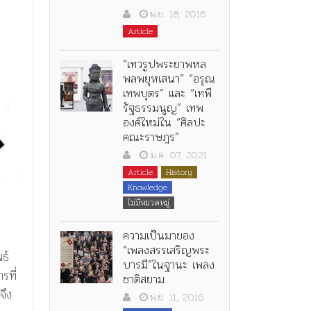
พ.ย. 18, 2016
Article
“เทวรูปพระยาพหล
พลพยุหเสนา” “อรุณ
เทพบุตร” และ “เทพี
รัฐธรรมนูญ” เทพ
องค์ใหม่ใน “ศิลปะ
คณะราษฎร”
ม.ค. 07, 2021
Article
History
Knowledge
ไม่มีหมวดหมู่
ความเป็นมาของ
“เพลงสรรเสริญพระ
ธ์
บารมี”ในฐานะ เพลง
รที่
ชาติสยาม
จึง
พ.ย. 11, 2016