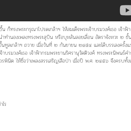
ขึ้น ก็ทรงพระกรุณาโปรดเกล้าฯ ให้สมเด็จพระเจ้าบรมวงศ์เธอ เจ้าฟ้า
นำทำนองเพลงทรงพระสุบิน หรือบุหลันลอยเลื่อน อัตราจังหวะ ๒ ชั้
นทูลเกล้าฯ ถวาย เมื่อวันที่ ๒ กันยายน ๒๔๕๔ และได้บรรเลงครั้งแ
ะเจ้าบรมวงศ์เธอ เจ้าฟ้ากรมพระยานริศรานุวัดติวงศ์ ทรงพระนิพนธ์คำ
ินิต ให้ชื่อว่าเพลงสรรเสริญเสือป่า เมื่อปี พ.ศ. ๒๔๕๖ จึงครบทั้งเน
่าไร