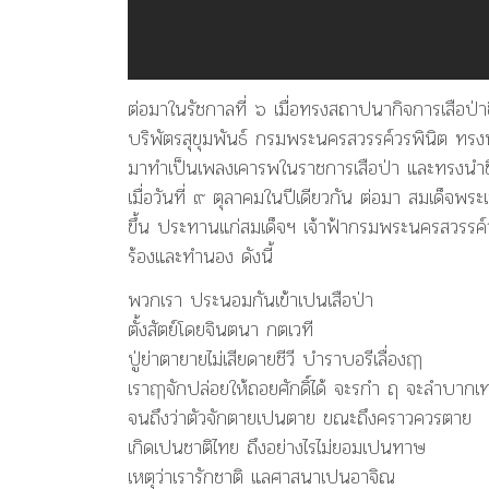
ต่อมาในรัชกาลที่ ๖ เมื่อทรงสถาปนากิจการเสือป่า
บริพัตรสุขุมพันธ์ กรมพระนครสวรรค์วรพินิต ทรง
มาทำเป็นเพลงเคารพในราชการเสือป่า และทรงนำขึ้
เมื่อวันที่ ๙ ตุลาคมในปีเดียวกัน ต่อมา สมเด็จพร
ขึ้น ประทานแก่สมเด็จฯ เจ้าฟ้ากรมพระนครสวรรค์วรพ
ร้องและทำนอง ดังนี้
พวกเรา ประนอมกันเข้าเปนเสือป่า
ตั้งสัตย์โดยจินตนา กตเวที
ปู่ย่าตายายไม่เสียดายชีวี บำราบอรีเลื่องฤๅ
เราฤๅจักปล่อยให้ถอยศักดิ์ได้ จะรกำ ฤ จะลำบากเท
จนถึงว่าตัวจักตายเปนตาย ขณะถึงคราวควรตาย
เกิดเปนชาติไทย ถึงอย่างไรไม่ยอมเปนทาษ
เหตุว่าเรารักชาติ แลศาสนาเปนอาจิณ