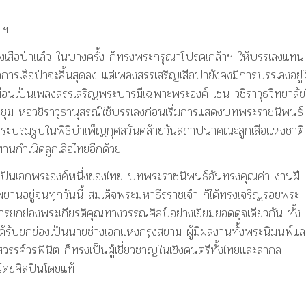
 ฯ
ธงเสือป่าแล้ว ในบางครั้ง ก็ทรงพระกรุณาโปรดเกล้าฯ ให้บรรเลงแทน
รเสือป่าจะสิ้นสุดลง แต่เพลงสรรเสริญเสือป่ายังคงมีการบรรเลงอยู่
สมือนเป็นเพลงสรรเสริญพระบารมีเฉพาะพระองค์ เช่น วชิราวุธวิทยาลัยใ
ม หอวชิราวุธานุสรณ์ใช้บรรเลงก่อนเริ่มการแสดงบทพระราชนิพนธ์
ระพระบรมรูปในพิธีบำเพ็ญกุศลวันคล้ายวันสถาปนาคณะลูกเสือแห่งชาติ
านกำเนิดลูกเสือไทยอีกด้วย
ิลปินเอกพระองค์หนึ่งของไทย บทพระราชนิพนธ์อันทรงคุณค่า งานฝี
พยานอยู่จนทุกวันนี้ สมเด็จพระมหาธีรราชเจ้า ก็ได้ทรงเจริญรอยพระ
กย่องพระเกียรติคุณทางวรรณศิลป์อย่างเยี่ยมยอดดุจเดียวกัน ทั้ง
ได้รับยกย่องเป็นนายช่างเอกแห่งกรุงสยาม ผู้มีผลงานทั้งพระนิมนพ์แล
์วรพินิต ก็ทรงเป็นผู้เชี่ยวชาญในเชิงดนตรีทั้งไทยและสากล
 โดยศิลปินโดยแท้