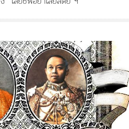
 “เสียชีพอย่าเสียสัตย์ ฯ”
Article
History
Knowledge
ไม
“เทวรูปพระยาพหลพล
พยุหเสนา” “อรุณเทพบ
และ “เทพีรัฐธรรมนูญ
องค์ใหม่ใน “ศิลปะคณ
ราษฎร”