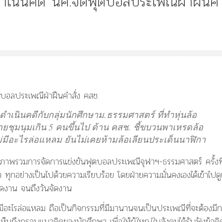
ดำเนินคดี นศ.จัดฟุตบอลประเพณีฝ่าฝืนค
Article
History
Knowledge
ไม
“เทวรูปพระยาพหลพล
พยุหเสนา” “อรุณเทพบ
และ “เทพีรัฐธรรมนูญ
องค์ใหม่ใน “ศิลปะคณ
ำเนินคดีกับกลุ่มนักศึกษาม.ธรรมศาสตร์ ที่ทำหุ่นล้อ
ราษฎร”
ายชุมนุมเกิน 5 คนขึ้นไป ด้าน คสช. ชี้ขบวนพาเหรดล้อ
ไม่มีอะไรล่อแหลม ยันไม่เคยห้ามล้อเลียนประเด็นนาฬิกา
ึงภาพรวมการจัดการแข่งขันฟุตบอลประเพณีจุฬาฯ-ธรรมศาสตร์ ครั้งที
ว่า ทุกอย่างเป็นไปด้วยความเรียบร้อย โดยฝ่ายความมั่นคงเองได้เข้าไปด
ดงาน จนถึงวันจัดงาน
มีอะไรล่อแหลม ถือเป็นกิจกรรมที่มีมานานจนเป็นประเพณีที่จะต้องมี
ห้เห็นถึงกรอบแนวคิดของนักศึกษา เพื่อให้ผู้ใหญ่ในสังคมได้รับฟังข้อคิ