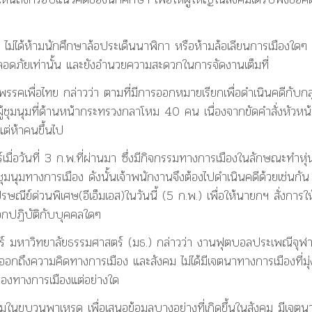
ไม่ได้ห้ามนักศึกษาล้อประเด็นนาฬิกา หรือห้ามล้อเลียนการเมืองใดๆ ซ
วามปลอดภัยเท่านั้น และยังอำนวยความสะดวกในการจัดงานเต็มที่
เพื่อไทย กล่าวว่า ตามที่มีการออกหมายเรียกเพื่อดำเนินคดีกับกลุ่
ู้ชุมนุมที่ด้านหน้ากระทรวงกลาโหม 40 คน เนื่องจากขัดคำสั่งหัวหน้
แต่ห้าคนขึ้นไป
่อวันที่ 3 ก.พ.ที่ผ่านมา ซึ่งมีกิจกรรมทางการเมืองในลักษณะทำหุ่
ุมนุมทางการเมือง ดังนั้นเจ้าพนักงานจึงต้องไปดำเนินคดีด้วยเช่นกัน
ีย์ด่วนพิเศษ(อีเอ็มเอส)ในวันนี้ (5 ก.พ.) เพื่อให้นายกฯ สั่งการให
อกปฏิบัติกับบุคคลใดๆ
ร์ มหาวิทยาลัยธรรมศาสตร์ (มธ.) กล่าวว่า งานฟุตบอลประเพณีจุฬ
ออกถึงความคิดทางการเมือง และสังคม ไม่ได้มีเจตนาทางการเมืองที่มุ่
กร้องทางการเมืองแต่อย่างใด
มในขบวนพาเหรด เพื่อเสนอข้อมูลบางอย่างที่เกิดขึ้นในสังคม มีเจตน