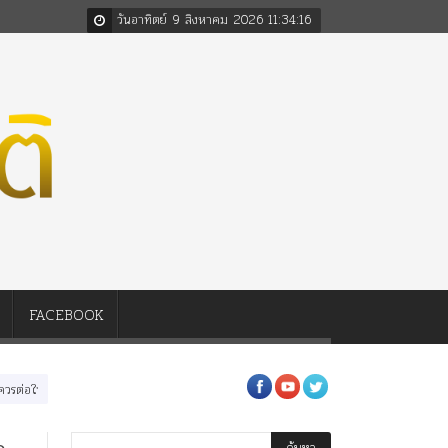
วันอาทิตย์ 9 สิงหาคม 2026
11
:
34
:
17
FACEBOOK
นหลวงสามรัชกาล ร่วมกว่า 80ปี
ร.๖ สร้าง “จุฬาลงกรณ์มหาวิทยาลัย” ตามพระราชดำริ