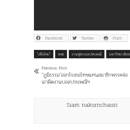
Facebook
Twitter
Print
"เพื่อไทย"
คสช
งานฟุตบอลประเพณี
มหาวิทยาลัยธ
Previous Post
"ภูมิธรรม"ออกโรงขอโทษแทนสมาชิกพรรคจ่อ
เอาผิดงานบอลประเพณีฯ
Siam nakornchaisri