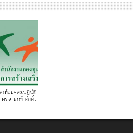
สะท้อนคสช.ปฏิบัติ
 ดร.อานนท์ ศักดิ์ว