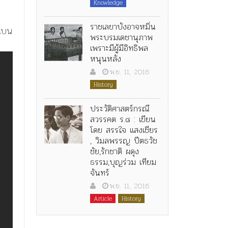
Knowledge
ราชเลขาบังอาจหมิ่น
งเบน
พระบรมเดชานุภาพ
เพราะมีผู้มีอิทธิพล
หนุนหลัง
พ.ย. 11, 2016
History
ประวัติศาสตร์กรณี
สวรรคต ร.๘ : เขียน
โดย สรรใจ แสงเชียร
, วิมลพรรญ ปีตธวัช
ชัย,รักชาติ ผดุง
ธรรม,บุญร่วม เทียม
จันทร์
พ.ย. 11, 2016
Article
History