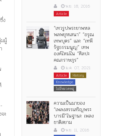
พ.ย. 18, 2016
Article
ึ่ง
“เทวรูปพระยาพหล
พลพยุหเสนา” “อรุณ
มผู้
เทพบุตร” และ “เทพี
รัฐธรรมนูญ” เทพ
า
องค์ใหม่ใน “ศิลปะ
คณะราษฎร”
ม.ค. 07, 2021
น
Article
History
Knowledge
้
ไม่มีหมวดหมู่
ความเป็นมาของ
า-
“เพลงสรรเสริญพระ
งจะ
บารมี”ในฐานะ เพลง
ชาติสยาม
พ.ย. 11, 2016
า