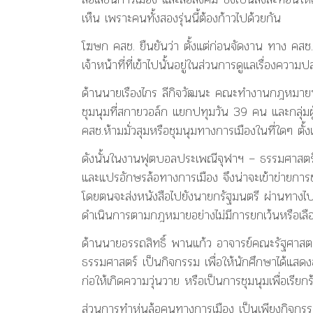
เห็น เพราะคนทั้งสองรุ่นนี้ต้องก้าวไปด้วยกัน
โฆษก คสช. ยืนยันว่า ตั้งแต่ก่อนจัดงาน ทาง คสช. 
เจ้าหน้าที่ที่เข้าไปนั้นอยู่ในส่วนการดูแลเรื่องค
ด้านนายเรืองไกร ลีกิจวัฒนะ คณะทำงานกฎหมายพรรค
ชุมนุมที่สกายวอล์ก แยกปทุมวัน 39 คน และกลุ่มผ
คสช.ห้ามมั่วสุมหรือชุมนุมทางการเมืองในที่ใดๆ ตั้ง
ดังนั้นในงานฟุตบอลประเพณีจุฬาฯ – ธรรมศาสตร์เมื
และแปรอักษรล้อทางการเมือง จึงน่าจะเข้าข่ายการช
โดยตนจะส่งหนังสือไปยังนายกรัฐมนตรี ผ่านทางไปรษณ
ดำเนินการตามกฎหมายอย่างไม่มีการยกเว้นหรือเลื
ด้านนายอรรถสิทธิ์ พานแก้ว อาจารย์คณะรัฐศาสต
ธรรมศาสตร์ เป็นกิจกรรม เพื่อให้นักศึกษาได้แสดง
ก่อให้เกิดความวุ่นวาย หรือเป็นการชุมนุมเพื่อเรีย
ส่วนการทำหุ่นล้อคนทางการเมือง เป็นเพียงกิจกรร