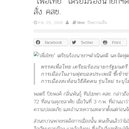
“เพื่อไทย” เตรียมร้องนายกฯ
สั่ง คสช.
บน
ก.พ. 05, 2018
ปิดความเห็น
News
“เพื่อ
ไทย”
เตรียม
Facebook
Twitter
Print
ร้อง
นา
ยกฯ
ดำเนิน
พรรคเพื่อไทย เตรียมร้องนายกรัฐมนตรี ด
คดี
การเมืองในงานฟุตบอลประเพณี ชี้เข้าข่
นศ.จัด
ฟุตบอล
การเมืองสะท้อนวิธีคิดคน รุ่นใหม่ ระบุ
ประเพณี
ฝ่าฝืน
พลตรี ปิยพงศ์ กลิ่นพันธุ์ ทีมโฆษก คสช. กล่าวถ
คำ
72 ที่สนามศุภชลาศัย เมื่อวันที่ 3 ก.พ. ที่ผ่านมา
สั่ง
ความปลอดภัย และอำนวยความสะดวกตั้งแต่ก่อนจั
คสช.
ส่วนขบวนพาเหรดล้อการเมืองนั้น ตนเห็นแล้วว่าไม่
ล้อเลียนการเมือง และล้อสังคม ซึ่งเป็นสิ่งสะท้อนใ