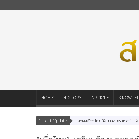
HOME
HISTORY
ARTICLE
KNOWLE
Latest Update
” “อรุณเทพบุตร” และ “เทพีรัฐธรรมนูญ” เทพองค์ใหม่ใน “ศิลปะคณะราษฎร”
พระร