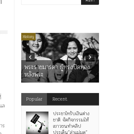
ำ
่มีหมวดหมู่
History
Article
History
K
ุตร”
” เทพ
คำสารภาพขอ
ะ
พระราชมารดา ผู้ทรงปิดทอง
หลังกระทำมิ
หลังพระ
สามรัชกาล ร่
่
Popular
Recent
ูแล
ประชาไทรับเงินต่าง
ชาติ จัดกิจกรรมให้
การ
เยาวชนทำคลิป
ประเด็น”ล่าแม่มด”
ด