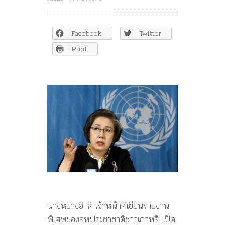
เมีย
นมาร์….ห้าม
เจ้า
Facebook
Twitter
หน้าที่
ยูเอ็น
Print
เข้า
ประเทศ
เพราะ
มี
ความ
ไม่
เป็นก
ลาง
นางหยางฮี ลี เจ้าหน้าที่เขียนรายงาน
พิเศษของสหประชาชาติชาวเกาหลี เปิด