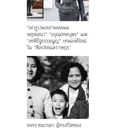
“เทวรูปพระยาพหลพล
พยุหเสนา” “อรุณเทพบุตร” และ
“เทพีรัฐธรรมนูญ” เทพองค์ใหม่
ใน “ศิลปะคณะราษฎร”
พระราชมารดา ผู้ทรงปิดทอง