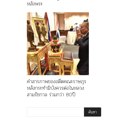
หลังพระ
คำสารภาพของอดีตคณะราษฎร
หลังกระทำมิบังควรต่อในหลวง
สามรัชกาล ร่วมกว่า 80ปี