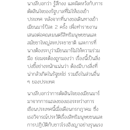
นางลีบอกว่า รู้สึกงง และผิดหวังกับการ
ตัดสินใจของรัฐบาลที่ไม่ให้เธอเข้า
ประเทศ หลังจากที่นางขอเดินทางเข้า
เมียนมาร์ปีละ 2 ครั้ง เพื่อทำรายงาน
เสนอต่อคณะมนตรีสิทธิมนุษยชนและ
สมัชชาใหญ่สหประชาชาติ และการที่
นางต้องระบุว่าเมียนมาร์ไม่ให้ความร่วม
มือ ย่อมจะต้องถูกมองว่า เรื่องนี้เป็นสิ่ง
บ่งชี้อย่างหนักแน่นว่า ต้องมีบางสิ่งที่
น่ากลัวเกิดในรัฐยะไข่ รวมถึงในส่วนอื่น
ๆ ของประเทศ
นางลีบอกว่าการตัดสินใจของเมียนมาร์
มาจากการแถลงของเธอระหว่างการ
เยือนประเทศนี้เมื่อเดือนกรกฎาคม ซึ่ง
เธอวิจารณ์ประวัติเรื่องสิทธิมนุษยชนและ
การปฏิบัติกับชาวโรงฮิงญาอย่างรุนแรง