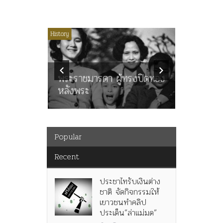
ไม่มีหมวดหมู่
History
Article
History
ลพล
ทพบุตร”
คำสารภา
นูญ” เทพ
ราษฎร หล
ะคณะ
พระราชมารดา ผู้ทรงปิดทอง
ต่อในหลว
หลังพระ
กว่า 80ป
Popular
Recent
ประชาไทรับเงินต่าง
ชาติ จัดกิจกรรมให้
เยาวชนทำคลิป
ประเด็น”ล่าแม่มด”