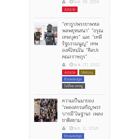
พ.ย. 18, 2016
Article
“เทวรูปพระยาพหล
พลพยุหเสนา” “อรุณ
เทพบุตร” และ “เทพี
รัฐธรรมนูญ” เทพ
องค์ใหม่ใน “ศิลปะ
คณะราษฎร”
ม.ค. 07, 2021
Article
History
Knowledge
ไม่มีหมวดหมู่
ความเป็นมาของ
“เพลงสรรเสริญพระ
บารมี”ในฐานะ เพลง
ชาติสยาม
พ.ย. 11, 2016
Knowledge