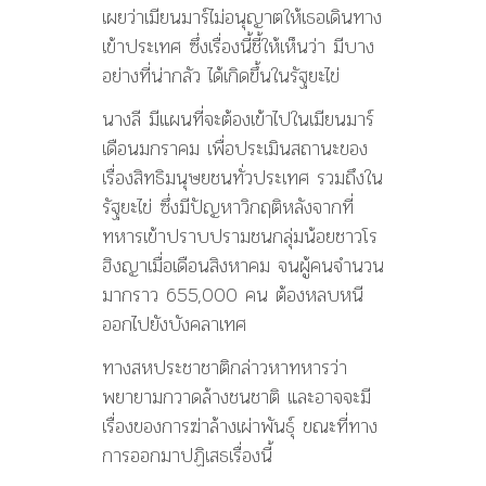
เผยว่าเมียนมาร์ไม่อนุญาตให้เธอเดินทาง
เข้าประเทศ ซึ่งเรื่องนี้ชี้ให้เห็นว่า มีบาง
อย่างที่น่ากลัว ได้เกิดขึ้นในรัฐยะไข่
นางลี มีแผนที่จะต้องเข้าไปในเมียนมาร์
เดือนมกราคม เพื่อประเมินสถานะของ
เรื่องสิทธิมนุษยชนทั่วประเทศ รวมถึงใน
รัฐยะไข่ ซึ่งมีปัญหาวิกฤติหลังจากที่
ทหารเข้าปราบปรามชนกลุ่มน้อยชาวโร
ฮิงญาเมื่อเดือนสิงหาคม จนผู้คนจำนวน
มากราว 655,000 คน ต้องหลบหนี
ออกไปยังบังคลาเทศ
ทางสหประชาชาติกล่าวหาทหารว่า
พยายามกวาดล้างชนชาติ และอาจจะมี
เรื่องของการฆ่าล้างเผ่าพันธุ์ ขณะที่ทาง
การออกมาปฏิเสธเรื่องนี้