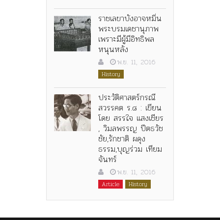
ราชเลขาบังอาจหมิ่น
พระบรมเดชานุภาพ
เพราะมีผู้มีอิทธิพล
หนุนหลัง
พ.ย. 11, 2016
History
ประวัติศาสตร์กรณี
สวรรคต ร.๘ : เขียน
โดย สรรใจ แสงเชียร
, วิมลพรรญ ปีตธวัช
ชัย,รักชาติ ผดุง
ธรรม,บุญร่วม เทียม
จันทร์
พ.ย. 11, 2016
Article
History