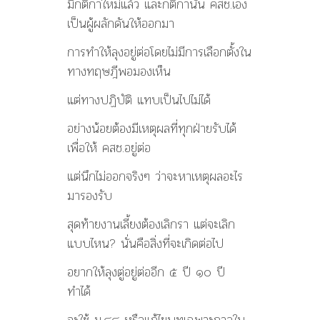
มีกติกาใหม่แล้ว และกติกานั้น คสช.เอง
เป็นผู้ผลักดันให้ออกมา
การทำให้ลุงอยู่ต่อโดยไม่มีการเลือกตั้งใน
ทางทฤษฎีพอมองเห็น
แต่ทางปฏิบัติ แทบเป็นไปไม่ได้
อย่างน้อยต้องมีเหตุผลที่ทุกฝ่ายรับได้
เพื่อให้ คสช.อยู่ต่อ
แต่นึกไม่ออกจริงๆ ว่าจะหาเหตุผลอะไร
มารองรับ
สุดท้ายงานเลี้ยงต้องเลิกรา แต่จะเลิก
แบบไหน? นั่นคือสิ่งที่จะเกิดต่อไป
อยากให้ลุงตู่อยู่ต่ออีก ๕ ปี ๑๐ ปี
ทำได้
จะใช้ ม.๔๔ หรือแก้ไขบทเฉพาะกาลใน