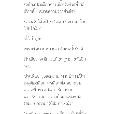
จะต้องปลดล็อกการเมืองในช่วงที่ใกล้
เลือกตั้ง หมายความว่าอย่างไร?
รอจนใกล้สิ้นปี ๒๕๖๑ ถึงจะปลดล็อก
ใช่หรือไม่?
นี่คือปัญหา
เพราะโดยกฎหมายจะทำเช่นนั้นไม่ได้
เว้นเสียว่าจะมีการแก้ไขกฎหมายกันอีก
รอบ
ประเด็นอาวุธสงคราม หากนำมาเป็น
เหตุต้องเลื่อนการเลือกตั้ง อย่างเช่น
ล่าสุดที่ พล.อ.วัลลภ รักเสนาะ
เลขาธิการสภาความมั่นคงแห่งชาติ
(สมช.) ออกมาให้สัมภาษณ์ว่า
“ในเมื่อตรวจพบอาวุธก็คิดว่ายังมีที่อื่น