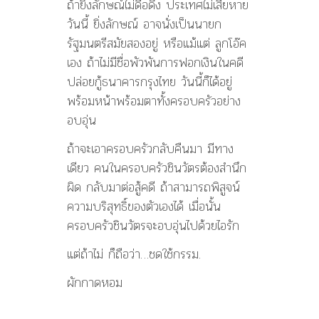
ถ้ายิ่งลักษณ์ไม่ดื้อดึง ประเทศไม่เสียหาย
วันนี้ ยิ่งลักษณ์ อาจนั่งเป็นนายก
รัฐมนตรีสมัยสองอยู่ หรือแม้แต่ ลูกโอ๊ค
เอง ถ้าไม่มีชื่อพัวพันการฟอกเงินในคดี
ปล่อยกู้ธนาคารกรุงไทย วันนี้ก็ได้อยู่
พร้อมหน้าพร้อมตาทั้งครอบครัวอย่าง
อบอุ่น
ถ้าจะเอาครอบครัวกลับคืนมา มีทาง
เดียว คนในครอบครัวชินวัตรต้องสำนึก
ผิด กลับมาต่อสู้คดี ถ้าสามารถพิสูจน์
ความบริสุทธิ์ของตัวเองได้ เมื่อนั้น
ครอบครัวชินวัตรจะอบอุ่นไปด้วยไอรัก
แต่ถ้าไม่ ก็ถือว่า…ชดใช้กรรม.
ผักกาดหอม