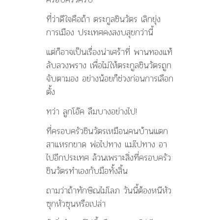
ที่ว่าดีใจคือถ้า ตระกูลชินวัตร เลิกยุ่ง
การเมือง ประเทศคงสงบสุขกว่านี้
แต่ก็อาจเป็นเรื่องน่าเศร้าที่ พานทองแท้
ลับลวงพราง เพื่อไม่ให้ตระกูลชินวัตรถูก
จับตามอง อย่างน้อยก็ช่วงก่อนการเลือก
ตั้ง
ทว่า ลูกโอ๊ค ลืมบางอย่างไป!
ที่ครอบครัวชินวัตรเหมือนคนบ้านแตก
สาแหรกขาด พ่อไปทาง แม่ไปทาง อา
ไปอีกประเทศ ล้วนเพราะสิ่งที่ครอบครัว
ชินวัตรทำเองกับมือทั้งสิ้น
ถามว่าถ้าทักษิณไม่โลภ วันนี้ต้องหนีหัว
ซุกหัวซุนหรือเปล่า