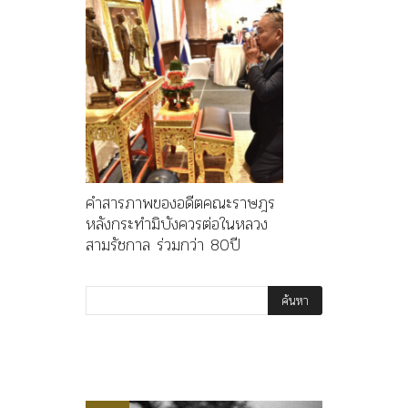
คำสารภาพของอดีตคณะราษฎร
หลังกระทำมิบังควรต่อในหลวง
สามรัชกาล ร่วมกว่า 80ปี