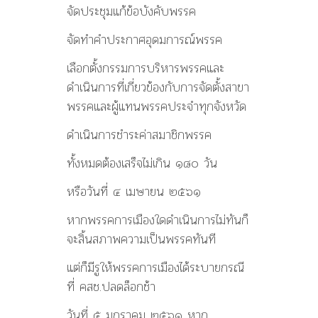
จัดประชุมแก้ข้อบังคับพรรค
จัดทำคำประกาศอุดมการณ์พรรค
เลือกตั้งกรรมการบริหารพรรคและ
ดำเนินการที่เกี่ยวข้องกับการจัดตั้งสาขา
พรรคและผู้แทนพรรคประจำทุกจังหวัด
ดำเนินการชำระค่าสมาชิกพรรค
ทั้งหมดต้องเสร็จไม่เกิน ๑๘๐ วัน
หรือวันที่ ๔ เมษายน ๒๕๖๑
หากพรรคการเมืองใดดำเนินการไม่ทันก็
จะสิ้นสภาพความเป็นพรรคทันที
แต่ก็มีรูให้พรรคการเมืองได้ระบายกรณี
ที่ คสช.ปลดล็อกช้า
วันที่ ๕ มกราคม ๒๕๖๑ หาก