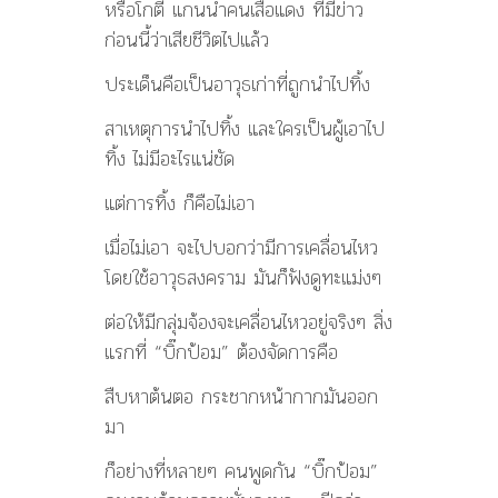
หรือโกตี๋ แกนนำคนเสื้อแดง ที่มีข่าว
ก่อนนี้ว่าเสียชีวิตไปแล้ว
ประเด็นคือเป็นอาวุธเก่าที่ถูกนำไปทิ้ง
สาเหตุการนำไปทิ้ง และใครเป็นผู้เอาไป
ทิ้ง ไม่มีอะไรแน่ชัด
แต่การทิ้ง ก็คือไม่เอา
เมื่อไม่เอา จะไปบอกว่ามีการเคลื่อนไหว
โดยใช้อาวุธสงคราม มันก็ฟังดูทะแม่งๆ
ต่อให้มีกลุ่มจ้องจะเคลื่อนไหวอยู่จริงๆ สิ่ง
แรกที่ “บิ๊กป้อม” ต้องจัดการคือ
สืบหาต้นตอ กระชากหน้ากากมันออก
มา
ก็อย่างที่หลายๆ คนพูดกัน “บิ๊กป้อม”