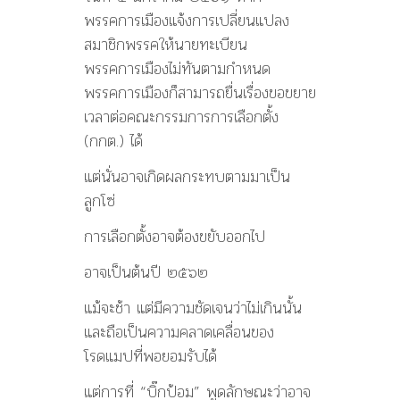
พรรคการเมืองแจ้งการเปลี่ยนแปลง
สมาชิกพรรคให้นายทะเบียน
พรรคการเมืองไม่ทันตามกำหนด
พรรคการเมืองก็สามารถยื่นเรื่องขอขยาย
เวลาต่อคณะกรรมการการเลือกตั้ง
(กกต.) ได้
แต่นั่นอาจเกิดผลกระทบตามมาเป็น
ลูกโซ่
การเลือกตั้งอาจต้องขยับออกไป
อาจเป็นต้นปี ๒๕๖๒
แม้จะช้า แต่มีความชัดเจนว่าไม่เกินนั้น
และถือเป็นความคลาดเคลื่อนของ
โรดแมปที่พอยอมรับได้
แต่การที่ “บิ๊กป้อม” พูดลักษณะว่าอาจ