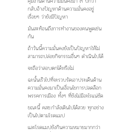
คุมงานด้านความมั่นคงมา ๓ ปีกว่า
กลับอ้างปัญหาด้านความมั่นคงอยู่
เรื่อยๆ ว่ายังมีปัญหา
มันสะท้อนถึงการทำงานของคนพูดเช่น
กัน
ถ้าวันนี้ความมั่นคงยังเป็นปัญหาให้ไม่
สามารถปล่อยกิจกรรมอื่นๆ ดำเนินไปได้
จะถือว่าสอบตกได้หรือไม่
ฉะนั้นเร็วไปที่จะรวบรัดเอาประเด็นด้าน
ความมั่นคงมาเป็นเงื่อนไขการปลดล็อก
พรรคการเมือง ทั้งๆ ที่ยังไม่มีอะไรแน่ชัด
ขณะนี้ คสช.กำลังเดินไปได้สวย ทุกอย่าง
เป็นไปตามโรดแมป
และโรดแมปยังกินความหมายมากกว่า