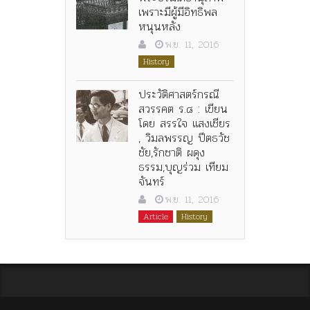
เพราะมีผู้มีอิทธิพล
หนุนหลัง
พ.ย. 11, 2016
History
ประวัติศาสตร์กรณี
สวรรคต ร.๘ : เขียน
โดย สรรใจ แสงเชียร
, วิมลพรรญ ปีตธวัช
ชัย,รักชาติ ผดุง
ธรรม,บุญร่วม เทียม
จันทร์
พ.ย. 11, 2016
Article
History