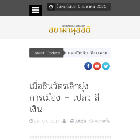
วันพฤหัสบดี 6 สิงหาคม 2026
Latest Update
พบุตร” และ “เทพีรัฐธรรมนูญ” เทพองค์ใหม่ใน “ศิลปะคณะราษฎร”
พระราชมารดา ผู
เมื่อชินวัตรเลิกยุ่ง
การเมือง – เปลว สี
เงิน
ธ.ค. 04, 2017
ปิดความเห็น
Article
บน
เมื่อ
ชิน