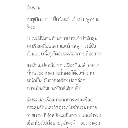
มันรวน!
เหตุเกิดจาก “บิ๊กป้อม” เจ้าเก่า พูดง่าย
ฟังยาก
“ขณะนี้มีงานด้านการข่าวแจ้งว่ามีกลุ่ม
คนเริ่มเคลื่อนไหว และถ้าเหตุการณ์ยัง
เป็นแบบนี้อยู่ก็คงปลดล็อกการเมืองยาก
แต่ถ้าไม่ปลดล็อกการเมืองก็ไม่ได้ ต่อจาก
นี้หน่วยงานความมั่นคงก็ต้องทำงาน
หนักขึ้น ซึ่งอาจจะต้องปลดล็อก
การเมืองในช่วงที่ใกล้เลือกตั้ง”
ต้นตอของเรื่องมาจากการพบเครื่อง
กระสุนปืนและวัตถุระเบิดจำนวนหลาย
รายการ ที่จังหวัดฉะเชิงเทรา และตำรวจ
เชื่อมโยงไปถึงนายวุฒิพงศ์ กชธรรมคุณ