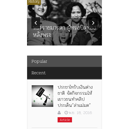
ไม่มีหมวดหมู่
History
Article
History
ลพล
ทพบุตร”
คำสารภา
นูญ” เทพ
ราษฎร หล
ะคณะ
พระราชมารดา ผู้ทรงปิดทอง
ต่อในหลว
หลังพระ
กว่า 80ป
Popular
Recent
ประชาไทรับเงินต่าง
ชาติ จัดกิจกรรมให้
เยาวชนทำคลิป
ประเด็น”ล่าแม่มด”
พ.ย. 18, 2016
Article