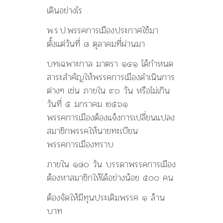
เดินอย่างไร
พ.ร.ป.พรรคการเมืองประกาศใช้มา
ตั้งแต่วันที่ ๘ ตุลาคมที่ผ่านมา
บทเฉพาะกาล มาตรา ๑๔๑ ได้กำหนด
สาระสำคัญให้พรรคการเมืองดำเนินการ
ต่างๆ เช่น ภายใน ๙๐ วัน หรือไม่เกิน
วันที่ ๕ มกราคม ๒๕๖๑
พรรคการเมืองต้องแจ้งการเปลี่ยนแปลง
สมาชิกพรรคให้นายทะเบียน
พรรคการเมืองทราบ
ภายใน ๑๘๐ วัน บรรดาพรรคการเมือง
ต้องหาสมาชิกให้ได้อย่างน้อย ๕๐๐ คน
ต้องจัดให้มีทุนประเดิมพรรค ๑ ล้าน
บาท