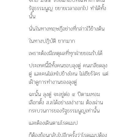
รัฐธรรมนูญ ขยายเวลาออกไป ทำได้ทั้ง
นั้น
นั่นในทางทฤษฎีอย่างที่กล่าวไว้ข้างต้น
ในทางปฏิบัติ ยากมาก
เพราะต้องมีเหตุผลที่ทุกฝ่ายยอมรับได้
ประเทศนี้มีทั้งคนชอบลุงตู่ คนเกลียดลุง
ตู่ และคนไม่เทไปข้างไหน ไม่เชียร์ใคร แต่
เฝ้าดูการทำงานของลุงตู่
ฉะนั้น ลุงตู่ จะอยู่ต่อ ๔ ปีตามเทอม
เลือกตั้ง ส.ส.ได้อย่างสง่างาม ต้องผ่าน
กระบวนการของรัฐธรรมนูญเท่านั้น
และต้องเดินตามโรดแมป
ก็ต้องย้อนกลับไปอีกครั้งว่าโรดแมปต้อง