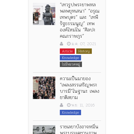
“เทวรูปพระยาพหล
พลพยุหเสนา” “อรุณ
เทพบุตร” และ “เทพี
รัฐธรรมนูญ” เทพ
องค์ใหม่ใน “ศิลปะ
คณะราษฎร”
ม.ค. 07, 2021
Article
History
Knowledge
ไม่มีหมวดหมู่
ความเป็นมาของ
“เพลงสรรเสริญพระ
บารมี”ในฐานะ เพลง
ชาติสยาม
พ.ย. 11, 2016
Knowledge
ราชเลขาบังอาจหมิ่น
พระบรมเดชานุภาพ