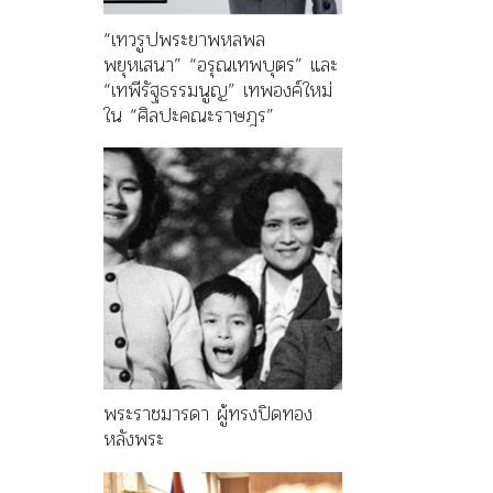
“เทวรูปพระยาพหลพล
พยุหเสนา” “อรุณเทพบุตร” และ
“เทพีรัฐธรรมนูญ” เทพองค์ใหม่
ใน “ศิลปะคณะราษฎร”
พระราชมารดา ผู้ทรงปิดทอง
หลังพระ