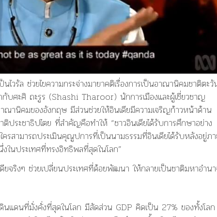
ไวรัล ช่วยไขความกระจ่างมายาคติเรื่องการเป็นอาณานิคมชาติตะว
อกกับศะศิ ถะรูร (Shashi Tharoor) นักการเมืองและผู้เชี่ยวชาญ
อาณานิคมของอังกฤษ มีส่วนช่วยให้อินเดียมีความเจริญก้าวหน้าด้าน
ติประชาธิปไตย ที่สำคัญคือทำให้ “ชาวอินเดียได้รับการศึกษาอย่าง
่มีใครสามารถประเมินคุณูปการที่เป็นนามธรรมที่อินเดียได้รับหลังอยู่ภา
งในประเทศที่ทรงอิทธิพลที่สุดในโลก”
เดียจริงๆ ช่วยเปลี่ยนประเทศที่ด้อยพัฒนา ให้กลายเป็นชาติมหาอำนา
ดินแดนที่มั่งคั่งที่สุดในโลก มีสัดส่วน GDP คิดเป็น 27% ของทั้งโลก