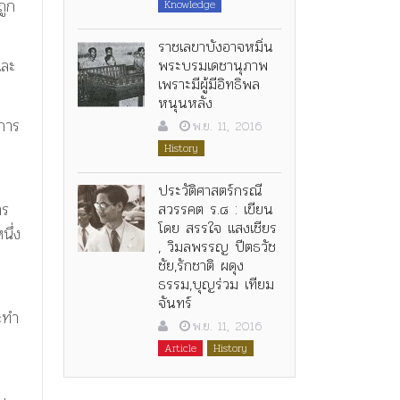
ถูก
Knowledge
ราชเลขาบังอาจหมิ่น
พระบรมเดชานุภาพ
และ
เพราะมีผู้มีอิทธิพล
หนุนหลัง
การ
พ.ย. 11, 2016
History
ประวัติศาสตร์กรณี
สวรรคต ร.๘ : เขียน
าร
โดย สรรใจ แสงเชียร
นึ่ง
, วิมลพรรญ ปีตธวัช
ชัย,รักชาติ ผดุง
ธรรม,บุญร่วม เทียม
จันทร์
ระทำ
พ.ย. 11, 2016
Article
History