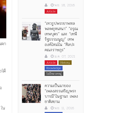
พ.ย. 18, 2016
Article
“เทวรูปพระยาพหล
พลพยุหเสนา” “อรุณ
เทพบุตร” และ “เทพี
รัฐธรรมนูญ” เทพ
ันตก
องค์ใหม่ใน “ศิลปะ
คณะราษฎร”
ม.ค. 07, 2021
Article
History
Knowledge
ยใต้
ไม่มีหมวดหมู่
ความเป็นมาของ
จ
“เพลงสรรเสริญพระ
บารมี”ในฐานะ เพลง
ชาติสยาม
 ใน
พ.ย. 11, 2016