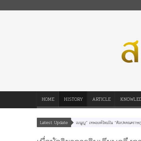
HOME
HISTORY
ARTICLE
KNOWLE
Latest Update
นา” “อรุณเทพบุตร” และ “เทพีรัฐธรรมนูญ” เทพองค์ใหม่ใน “ศิลปะคณะราษฎร”
พร