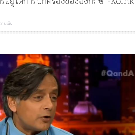
งการอยู่ใต้การปกครองของอังกฤษ -Kornk
บน
วามเห็น
เมื่อ
นัก
Article
History
Knowledge
ไม
วิชาการ
“เทวรูปพระยาพหลพล
อินเดีย
พยุหเสนา” “อรุณเทพบ
พูด
และ “เทพีรัฐธรรมนูญ
ถึง
การ
องค์ใหม่ใน “ศิลปะคณ
อยู่
ราษฎร”
ใต้
การ
ปกครอง
ของ
อังกฤษ
-
Kornkit
Disthan