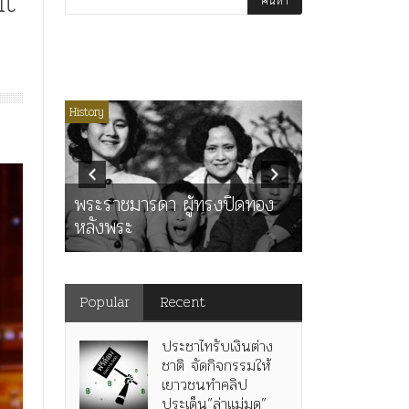
it
่มีหมวดหมู่
History
Article
History
K
ุตร”
” เทพ
คำสารภาพขอ
ะ
พระราชมารดา ผู้ทรงปิดทอง
หลังกระทำมิ
หลังพระ
สามรัชกาล ร่
Popular
Recent
ประชาไทรับเงินต่าง
ชาติ จัดกิจกรรมให้
เยาวชนทำคลิป
ประเด็น”ล่าแม่มด”