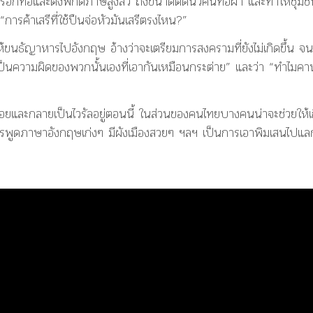
อกี่ทอและตั้งพิกัดภาษีสูงลิ่ว ถึงขนาดตัดนิ้วคนทอผ้า และทำให้ชุมช
รค้าเสรีที่ใช้ปืนจ่อหัวมันเสรีตรงไหน?”
ั่งให้ขนธัญาหารไปอังกฤษ อ้างว่าจะเตรียมการสงครามที่ยังไม่เกิดขึ้น จน
นความผิดของพวกนั้นเองที่เอากันเหมือนกระต่าย” และว่า “ทำไมคา
้อยและกลายเป็นไวรัลอยู่ตอนนี้ ในส่วนของคนไทยบางคนน่าจะช่วยให้เ
การพูดภาษาอังกฤษเก่งๆ มีผังเมืองสวยๆ ฯลฯ เป็นการเอาพิมเสนไปแล