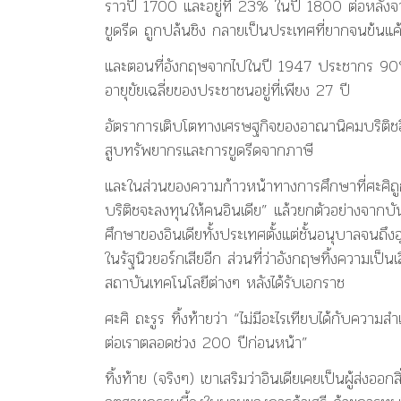
ราวปี 1700 และอยู่ที่ 23% ในปี 1800 ต่อหลังจ
ขูดรีด ถูกปล้นชิง กลายเป็นประเทศที่ยากจนข้นแ
และตอนที่อังกฤษจากไปในปี 1947 ประชากร 90% ม
อายุขัยเฉลี่ยของประชาชนอยู่ที่เพียง 27 ปี
อัตราการเติบโตทางเศรษฐกิจของอาณานิคมบริติช
สูบทรัพยากรและการขูดรีดจากภาษี
และในส่วนของความก้าวหน้าทางการศึกษาที่ศะศิถูก
บริติชจะลงทุนให้คนอินเดีย” แล้วยกตัวอย่างจากบ
ศึกษาของอินเดียทั้งประเทศตั้งแต่ชั้นอนุบาลจนถึ
ในรัฐนิวยอร์กเสียอีก ส่วนที่ว่าอังกฤษทิ้งความเป็นเ
สถาบันเทคโนโลยีต่างๆ หลังได้รับเอกราช
ศะศิ ถะรูร ทิ้งท้ายว่า “ไม่มีอะไรเทียบได้กับความสำ
ต่อเราตลอดช่วง 200 ปีก่อนหน้า”
ทิ้งท้าย (จริงๆ) เขาเสริมว่าอินเดียเคยเป็นผู้ส