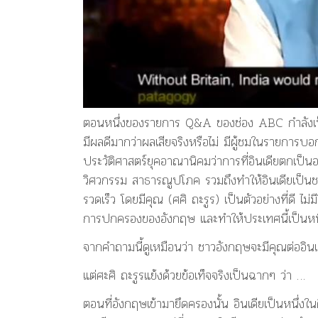
ตอนหนึ่งของรายการ Q&A ของช่อง ABC กำลังเป็น
มีผลดีมากว่าผลเสียจริงหรือไม่ มีผู้ชมในรายการบ
ประวัติศาสตร์ยุคอาณานิคมว่าการที่อินเดียตกเป็น
วิศวกรรม สาธารณูปโภค รวมถึงทำให้อินเดียเป็นชา
รวดเร็ว โดยมีคุณ (ศศิ ถะรูร) เป็นตัวอย่างที่ดี ไม
การปกครองของอังกฤษ และทำให้ประเทศนี้เป็นหนึ่
จากคำถามนี้ดูเหมือนว่า ชาวอังกฤษจะมีคุณต่ออิน
แต่ศะศิ ถะรูรแย้งด้วยข้อเท็จจริงเป็นฉากๆ ว่า …
ตอนที่อังกฤษเข้ามายึดครองนั้น อินเดียเป็นหนึ่งใน