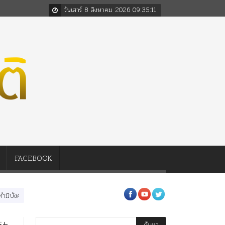
วันเสาร์ 8 สิงหาคม 2026
09
:
35
:
12
FACEBOOK
อในหลวงสามรัชกาล ร่วมกว่า 80ปี
ร.๖ สร้าง “จุฬาลงกรณ์มหาวิทยาลัย” ตามพระราชด