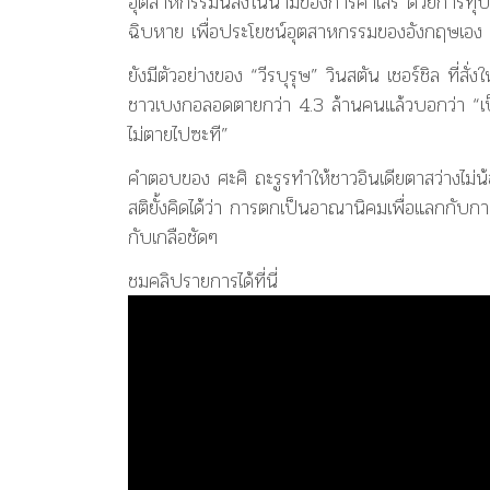
อุตสาหกรรมนี้ลงในนามของการค้าเสรี ด้วยการทุบรื้
ฉิบหาย เพื่อประโยชน์อุตสาหกรรมของอังกฤษเอง “กา
ยังมีตัวอย่างของ “วีรบุรุษ” วินสตัน เชอร์ชิล ที่ส
ชาวเบงกอลอดตายกว่า 4.3 ล้านคนแล้วบอกว่า “เป็
ไม่ตายไปซะที”
คำตอบของ ศะศิ ถะรูรทำให้ชาวอินเดียตาสว่างไม่น
สติยั้งคิดได้ว่า การตกเป็นอาณานิคมเพื่อแลกกับ
กับเกลือชัดๆ
ชมคลิปรายการได้ที่นี่