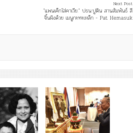
Next Post
"แพนเค็กใส่คาเวีย." ปธน.ปูติน สานสัมพันธ์ สี
จิ้นผิงด้วย เมนูกะทะเหล็ก - Pat Hemasuk