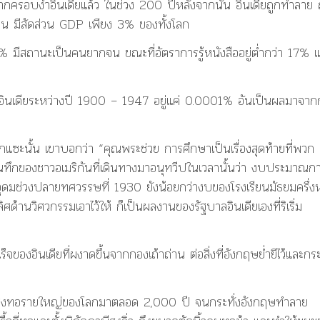
ากครอบงำอินเดียแล้ว ในช่วง 200 ปีหลังจากนั้น อินเดียถูกทำลาย 
ค้น มีสัดส่วน GDP เพียง 3% ของทั้งโลก
ีสถานะเป็นคนยากจน ขณะที่อัตราการรู้หนังสืออยู่ต่ำกว่า 17% 
อินเดียระหว่างปี 1900 – 1947 อยู่แค่ 0.0001% อันเป็นผลมาจาก
แซะนั้น เขาบอกว่า “คุณพระช่วย การศึกษาเป็นเรื่องสุดท้ายที่พวก
ันทึกของชาวอเมริกันที่เดินทางมาอนุทวีปในเวลานั้นว่า งบประมาณก
งอุดมช่วงปลายทศวรรษที่ 1930 ยังน้อยกว่างบของโรงเรียนมัธยมครึ่งห
ลิศด้านวิศวกรรมเอาไว้ให้ ก็เป็นผลงานของรัฐบาลอินเดียเองที่ริเริ่ม
เร็จของอินเดียที่ผงาดขึ้นจากกองเถ้าถ่าน ต่อสิ่งที่อังกฤษย่ำยีไว้และก
่งออกสิ่งทอรายใหญ่ของโลกมาตลอด 2,000 ปี จนกระทั่งอังกฤษทำลาย