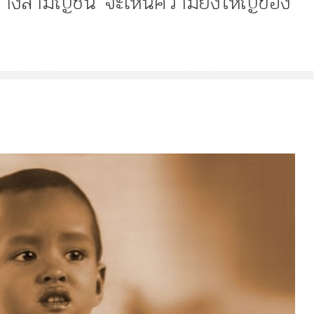
ย่างสามัญชน จะเห็นความยิ่งใหญ่ของ
Article
History
Knowledge
ไม
“เทวรูปพระยาพหลพล
พยุหเสนา” “อรุณเทพบ
และ “เทพีรัฐธรรมนูญ
องค์ใหม่ใน “ศิลปะคณ
ราษฎร”