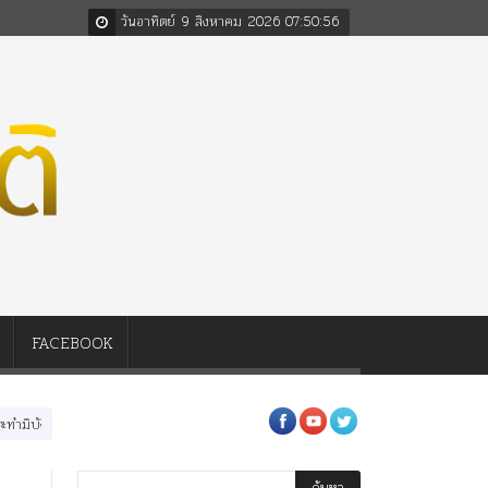
วันอาทิตย์ 9 สิงหาคม 2026
07
:
50
:
58
FACEBOOK
นหลวงสามรัชกาล ร่วมกว่า 80ปี
ร.๖ สร้าง “จุฬาลงกรณ์มหาวิทยาลัย” ตามพระราชดำริ