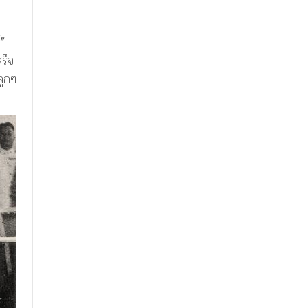
์”
ร็จ
ลูกๆ