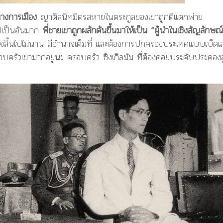
ทางการเมือง
ญาติสนิทมิตรสหายในตระกูลของเขาถูกตีแตกพ่าย
ปเป็นอันมาก
พี่ชายเขาถูกผลักดันขึ้นมาให้เป็น “ผู้นำในเชิงสัญลักษณ
ร็จสิ้นไปไม่นาน มีอำนาจเต็มที่ และต้องการปกครองประเทศแบบเบ็ดเส
รอบครัวเขามากอยู่นะ ครอบครัว ซิงเกิลมัม ที่ต้องคอยประคับประคอง