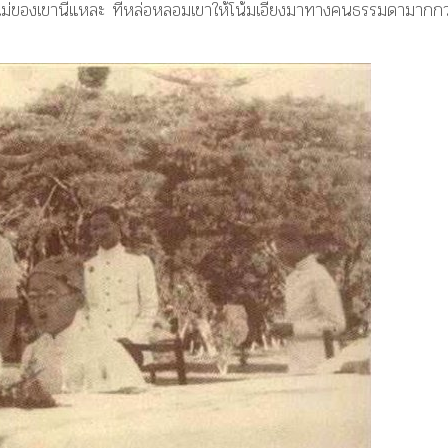
ะแม่ของเขานี่แหละ ที่หล่อหลอมเขาให้โน้มเอียงมาทางคนธรรมดามากกว