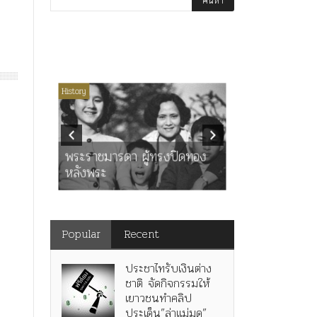
่มีหมวดหมู่
History
Article
History
K
ุตร”
” เทพ
คำสารภาพขอ
ะ
พระราชมารดา ผู้ทรงปิดทอง
หลังกระทำมิ
หลังพระ
สามรัชกาล ร่
Popular
Recent
ประชาไทรับเงินต่าง
ชาติ จัดกิจกรรมให้
เยาวชนทำคลิป
ประเด็น”ล่าแม่มด”