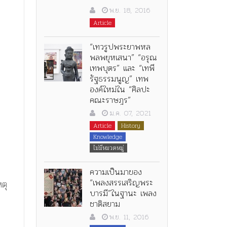
พ.ย. 18, 2016
Article
“เทวรูปพระยาพหล
พลพยุหเสนา” “อรุณ
เทพบุตร” และ “เทพี
รัฐธรรมนูญ” เทพ
องค์ใหม่ใน “ศิลปะ
คณะราษฎร”
ม.ค. 07, 2021
Article
History
Knowledge
ไม่มีหมวดหมู่
ความเป็นมาของ
“เพลงสรรเสริญพระ
หตุ
บารมี”ในฐานะ เพลง
ชาติสยาม
พ.ย. 11, 2016