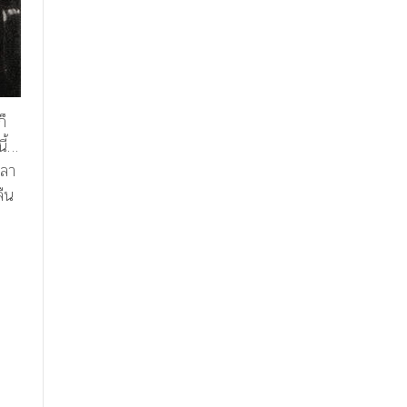
ก็
ี้…
วลา
ลืน