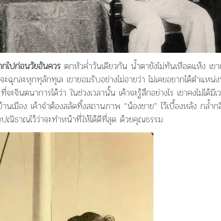
าจากไปก่อนวัยอันควร
ตกหัวค่ำวันเดียวกัน น้ำตายังไม่ทันเหือดแห้ง เขา
ฉุกละหุกทุลักทุเล เขายอมรับอย่างไม่อายว่า ไม่เคยอยากได้ตำแหน่งน
จะจินตนาการได้ว่า ในช่วงเวลานั้น เค้าจะรู้สึกอย่างไร เขาคงไม่ได้มีเ
นเมือง เค้าจำต้องสลัดทิ้งสถานภาพ “น้องชาย” ไว้เบื้องหลัง กล้ำก
ปณิธาณไว้ว่าจะทำหน้าที่ให้ได้ดีที่สุด ด้วยคุณธรรม