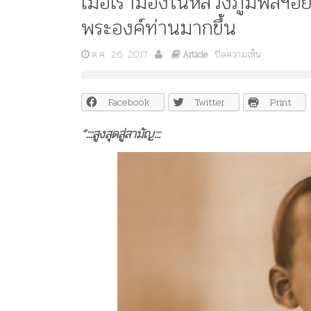
เมื่อเรามองในหลวงภูมิพลฯอ
พระองค์ท่านมากขึ้น
บน
ต.ค. 26, 2017
ปิดความเห็น
Article
เมื่อ
เรา
มอง
Facebook
Twitter
Print
ในหลวง
ภู
“:::สูงสุดสู่สามัญ:::
มิ
พลฯ
อย่าง
สามัญ
ชน
จะ
เห็น
ความ
ยิ่ง
ใหญ่
ของ
พระองค์
ท่าน