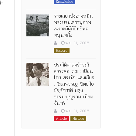
Knowledge
่า
ราชเลขาบังอาจหมิ่น
พระบรมเดชานุภาพ
เพราะมีผู้มีอิทธิพล
หนุนหลัง
พ.ย. 11, 2016
History
ประวัติศาสตร์กรณี
สวรรคต ร.๘ : เขียน
โดย สรรใจ แสงเชียร
, วิมลพรรญ ปีตธวัช
ชัย,รักชาติ ผดุง
ธรรม,บุญร่วม เทียม
จันทร์
พ.ย. 11, 2016
Article
History