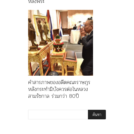
หลังพระ
คำสารภาพของอดีตคณะราษฎร
หลังกระทำมิบังควรต่อในหลวง
สามรัชกาล ร่วมกว่า 80ปี