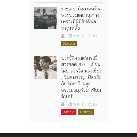
ราชเลขาบังอาจหมิ่น
พระบรมเดชานุภาพ
เพราะมีผู้มีอิทธิพล
หนุนหลัง
พ.ย. 11, 2016
History
ประวัติศาสตร์กรณี
สวรรคต ร.๘ : เขียน
โดย สรรใจ แสงเชียร
, วิมลพรรญ ปีตธวัช
ชัย,รักชาติ ผดุง
ธรรม,บุญร่วม เทียม
จันทร์
พ.ย. 11, 2016
Article
History