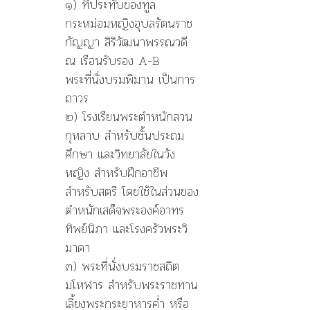
๑) ที่ประทับของทูล
กระหม่อมหญิงอุบลรัตนราช
กัญญา สิริวัฒนาพรรณวดี
ณ เรือนรับรอง A-B
พระที่นั่งบรมพิมาน เป็นการ
ถาวร
๒) โรงเรียนพระตำหนักสวน
กุหลาบ สำหรับชั้นประถม
ศึกษา และวิทยาลัยในวัง
หญิง สำหรับฝึกอาชีพ
สำหรับสตรี โดยใช้ในส่วนของ
ตำหนักเสด็จพระองค์อาทร
ทิพย์นิภา และโรงครัวพระวิ
มาดา
๓) พระที่นั่งบรมราชสถิต
มโหฬาร สำหรับพระราชทาน
เลี้ยงพระกระยาหารค่ำ หรือ