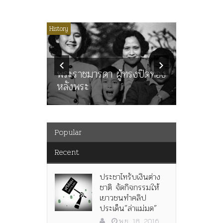
ไม่มีหมวดหมู่
History
Article
History
ลพล
ทพบุตร”
คำสารภา
นูญ” เทพ
ราษฎร หล
ะคณะ
พระราชมารดา ผู้ทรงปิดทอง
ต่อในหลว
หลังพระ
กว่า 80ป
Popular
Recent
ประชาไทรับเงินต่าง
ชาติ จัดกิจกรรมให้
เยาวชนทำคลิป
ประเด็น”ล่าแม่มด”
พ.ย. 18, 2016