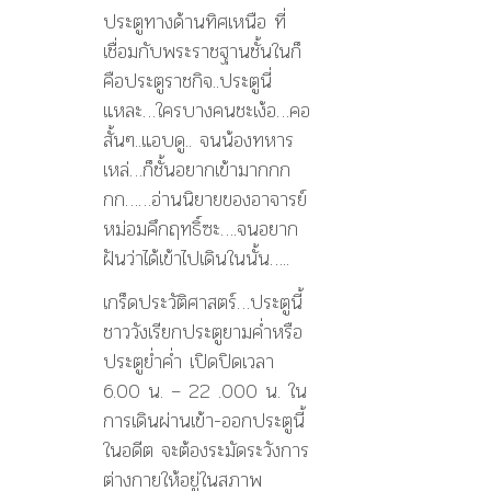
ประตูทางด้านทิศเหนือ ที่
เชื่อมกับพระราชฐานชั้นในก็
คือประตูราชกิจ..ประตูนี่
แหละ…ใครบางคนชะเง้อ…คอ
สั้นๆ..แอบดู.. จนน้องทหาร
เหล่…ก็ชั้นอยากเข้ามากกก
กก……อ่านนิยายของอาจารย์
หม่อมคึกฤทธิ์ซะ….จนอยาก
ฝันว่าได้เข้าไปเดินในนั้น…..
เกร็ดประวัติศาสตร์…ประตูนี้
ชาววังเรียกประตูยามค่ำหรือ
ประตูย่ำค่ำ เปิดปิดเวลา
6.00 น. – 22 .000 น. ใน
การเดินผ่านเข้า-ออกประตูนี้
ในอดีต จะต้องระมัดระวังการ
ต่างกายให้อยู่ในสภาพ