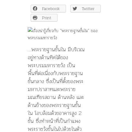
รู้
Facebook
Twitter
เกี่ยว
กับ
Print
“พระ
ราชฐาน
ชั้น
ใน”
ของ
…พระราชฐานชั้นใน มีบริเวณ
พระบรม
อยู่ทางด้านทิศใต้ของ
มหาราช
พระบรมมหาราชวัง เป็น
วัง
พื้นที่ต่อเนื่องกับพระราชฐาน
ชั้นกลาง ซึ่งเป็นที่ตั้งของพระ
มหาปราสาทและพระราช
มณเฑียรสถาน ด้านหลัง และ
ด้านข้างของพระราชฐานชั้น
ใน โอบล้อมด้วยอาคารสูง 2
ชั้น ซึ่งทำหน้าที่เป็นกำแพง
พระราชวังชั้นในไปด้วยในตัว