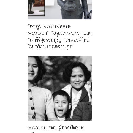
“เทวรูปพระยาพหลพล
พยุหเสนา” “อรุณเทพบุตร” และ
“เทพีรัฐธรรมนูญ” เทพองค์ใหม่
ใน “ศิลปะคณะราษฎร”
พระราชมารดา ผู้ทรงปิดทอง