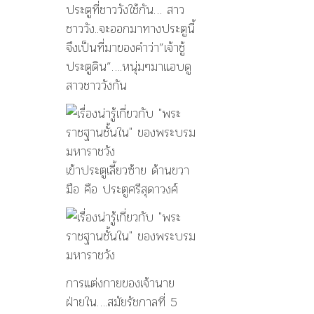
ประตูที่ชาววังใช้กัน… สาว
ชาววัง..จะออกมาทางประตูนี้
จึงเป็นที่มาของคำว่า”เจ้าชู้
ประตูดิน”….หนุ่มๆมาแอบดู
สาวชาววังกัน
เข้าประตูเลี้ยวซ้าย ด้านขวา
มือ คือ ประตูศรีสุดาวงศ์
การแต่งกายของเจ้านาย
ฝ่ายใน….สมัยรัชกาลที่ 5