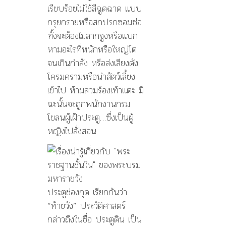
เรียบร้อยไม่ใช้สีฉูดฉาด แบบ
กรุยกรายหรือสกปรกซอมซ่อ
ทั้งจะต้องไม่ลากจูงหรือแบก
หามอะไรที่หนักหรือใหญ่โต
จนเกินกำลัง หรือส่งเสียงดัง
โครมครามหรือนำสัตว์เลี้ยง
เข้าไป ห้ามสวมร้องเท้าแตะ มิ
ฉะนั้นจะถูกพนักงานกรม
โขลนผู้เฝ้าประตู…ซึ่งเป็นผู้
หญิงไปสั่งสอน
ประตูช่องกุด เรียกกันว่า
“ท้ายวัง” ประวัติศาสตร์
กล่าวถึงในชื่อ ประตูดิน เป็น