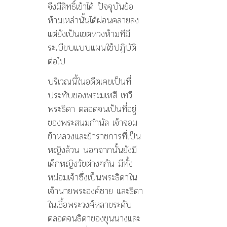
จึงมีสิทธิ์เข้าได้ ปัจจุบันข้อ
ห้ามเหล่านั้นได้ผ่อนคลายลง
แต่ยังเป็นเขตหวงห้ามทีมี
ระเบียบแบบแผนใช้ปฎิบัติ
ต่อไป
บริเวณนี้ในอดีตเคยเป็นที่
ประทับของพระมเหสี เทวี
พระธิดา ตลอดจนเป็นที่อยู่
ของพระสนมกำนัล เจ้าจอม
ข้าหลวงและข้าราชการที่เป็น
หญิงล้วน นอกจากนั้นยังมี
เด็กหญิงวัยต่างๆกัน มีทั้ง
หม่อมเจ้าซึ่งเป็นพระธิดาใน
เจ้านายพระองค์ชาย และธิดา
ในเชื้อพระวงศ์หลายระดับ
ตลอดจนธิดาของขุนนางและ