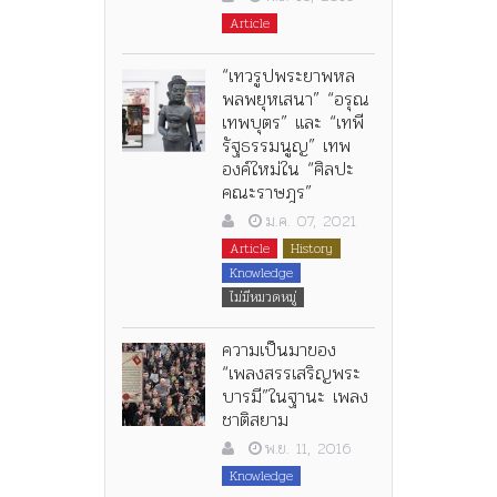
Article
“เทวรูปพระยาพหล
พลพยุหเสนา” “อรุณ
เทพบุตร” และ “เทพี
รัฐธรรมนูญ” เทพ
องค์ใหม่ใน “ศิลปะ
คณะราษฎร”
ม.ค. 07, 2021
Article
History
Knowledge
ไม่มีหมวดหมู่
ความเป็นมาของ
“เพลงสรรเสริญพระ
บารมี”ในฐานะ เพลง
ชาติสยาม
พ.ย. 11, 2016
Knowledge