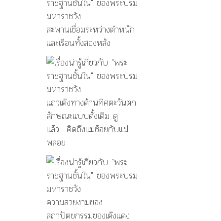
สะพานเชื่อมระหว่างตำหนัก
และเรือนทั้งสองหลัง
แถวเต๊งทางด้านทิศตะวันตก
ลักษณะแบบดั้งเดิม ดู
แล้ว….คิดถึงแม่ช้อยกับแม่
พลอย
ความสวยงามของ
สถาปัตยกรรมของเต๊งแดง