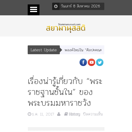
วันเสาร์ 8 สิงหาคม 2026
Latest Update
พบุตร” และ “เทพีรัฐธรรมนูญ” เทพองค์ใหม่ใน “ศิลปะคณะราษฎร”
พระราชมารดา ผู
เรื่องน่ารู้เกี่ยวกับ “พระ
ราชฐานชั้นใน” ของ
พระบรมมหาราชวัง
ธ.ค. 11, 2017
ปิดความเห็น
History
บน
เรื่อง
น่า