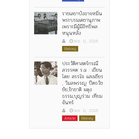
ราชเลขาบังอาจหมิ่น
พระบรมเดชานุภาพ
เพราะมีผู้มีอิทธิพล
หนุนหลัง
พ.ย. 11, 2016
History
ประวัติศาสตร์กรณี
สวรรคต ร.๘ : เขียน
โดย สรรใจ แสงเชียร
, วิมลพรรญ ปีตธวัช
ชัย,รักชาติ ผดุง
ธรรม,บุญร่วม เทียม
จันทร์
พ.ย. 11, 2016
Article
History