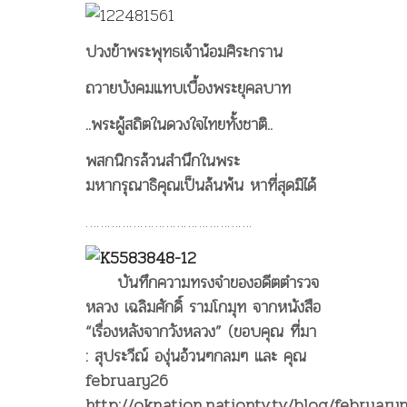
ปวงข้าพระพุทธเจ้าน้อมศิระกราน
ถวายบังคมแทบเบื้องพระยุคลบาท
..พระผู้สถิตในดวงใจไทยทั้งชาติ..
พสกนิกรล้วนสำนึกในพระ
มหากรุณาธิคุณเป็นล้นพ้น หาที่สุดมิได้
……………………………………….
บันทึกความทรงจำของอดีตตำรวจ
หลวง เฉลิมศักดิ์ รามโกมุท จากหนังสือ
“เรื่องหลังจากวังหลวง” (ขอบคุณ ที่มา
: สุประวีณ์ องุ่นอ้วนๆกลมๆ และ คุณ
february26
http://oknation.nationtv.tv/blog/february