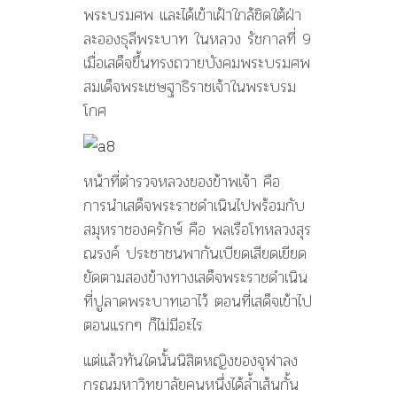
พระบรมศพ และได้เข้าเฝ้าใกล้ชิดใต้ฝ่า
ละอองธุลีพระบาท ในหลวง รัชกาลที่ 9
เมื่อเสด็จขึ้นทรงถวายบังคมพระบรมศพ
สมเด็จพระเชษฐาธิราชเจ้าในพระบรม
โกศ
หน้าที่ตำรวจหลวงของข้าพเจ้า คือ
การนำเสด็จพระราชดำเนินไปพร้อมกับ
สมุหราชองครักษ์ คือ พลเรือโทหลวงสุร
ณรงค์ ประชาชนพากันเบียดเสียดเยียด
ยัดตามสองข้างทางเสด็จพระราชดำเนิน
ที่ปูลาดพระบาทเอาไว้ ตอนที่เสด็จเข้าไป
ตอนแรกๆ ก็ไม่มีอะไร
แต่แล้วทันใดนั้นนิสิตหญิงของจุฬาลง
กรณมหาวิทยาลัยคนหนึ่งได้ล้ำเส้นกั้น