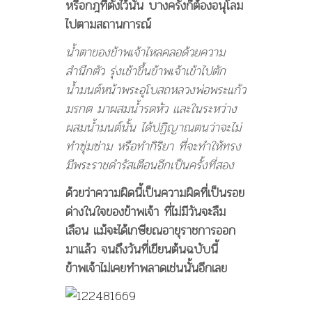
หรือกฎที่ตั้งไว้นั้น บางครั้งก็ต้องอนุโลม
ไปตามสถานการณ์
น้ำตาของข้าพเจ้าไหลคลอด้วยความ
สำนึกตัว รุ่งเช้าขึ้นข้าพเจ้าเข้าไปตัก
น้ำมนต์หน้าพระอุโบสถหลวงพ่อพระแก้ว
มรกต มาผสมน้ำรดหัว และในระหว่าง
ผสมน้ำมนต์นั้น ได้ปฏิญาณตนว่าจะไม่
ทำซุ่มซ่าม หรือทำกิริยา ที่จะทำให้ทรง
มีพระราชดำรัสเตือนอีกเป็นครั้งที่สอง
ด้วยว่าความผิดนี้เป็นความผิดที่เป็นรอย
ด่างในใจของข้าพเจ้า ที่ไม่มีวันจะลืม
เลือน แม้จะได้เกษียณอายุราชการออก
มาแล้ว จนถึงวันที่เขียนต้นฉบับนี้
ข้าพเจ้าไม่เคยทำพลาดเช่นนั้นอีกเลย