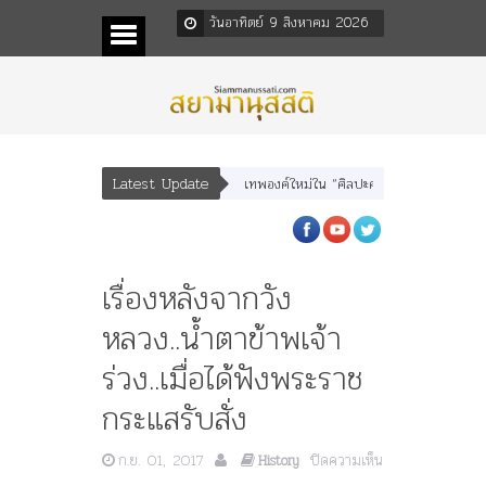
วันอาทิตย์ 9 สิงหาคม 2026
Latest Update
ุณเทพบุตร” และ “เทพีรัฐธรรมนูญ” เทพองค์ใหม่ใน “ศิลปะคณะราษฎร”
พระราชมารด
เรื่องหลังจากวัง
หลวง..น้ำตาข้าพเจ้า
ร่วง..เมื่อได้ฟังพระราช
กระแสรับสั่ง
ก.ย. 01, 2017
ปิดความเห็น
History
บน