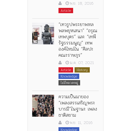
พ.ย. 18, 2016
Article
“เทวรูปพระยาพหล
พลพยุหเสนา” “อรุณ
เทพบุตร” และ “เทพี
รัฐธรรมนูญ” เทพ
องค์ใหม่ใน “ศิลปะ
คณะราษฎร”
ม.ค. 07, 2021
Article
History
Knowledge
ไม่มีหมวดหมู่
ความเป็นมาของ
“เพลงสรรเสริญพระ
บารมี”ในฐานะ เพลง
ชาติสยาม
พ.ย. 11, 2016
Knowledge