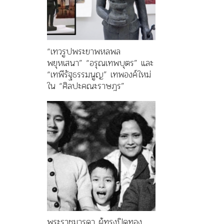
“เทวรูปพระยาพหลพล
พยุหเสนา” “อรุณเทพบุตร” และ
“เทพีรัฐธรรมนูญ” เทพองค์ใหม่
ใน “ศิลปะคณะราษฎร”
พระราชมารดา ผู้ทรงปิดทอง