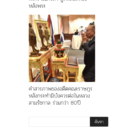
หลังพระ
คำสารภาพของอดีตคณะราษฎร
หลังกระทำมิบังควรต่อในหลวง
สามรัชกาล ร่วมกว่า 80ปี