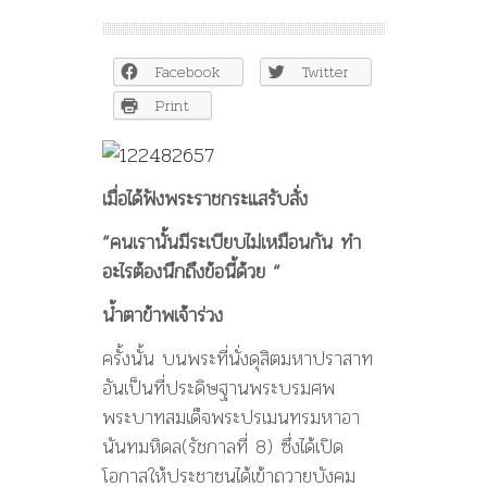
เรื่อง
หลัง
จาก
Facebook
Twitter
วัง
หลวง..น้ำตา
Print
ข้าพเจ้า
ร่วง..เมื่อ
ได้
ฟัง
เมื่อได้ฟังพระราชกระแสรับสั่ง
พระ
ราช
“คนเรานั้นมีระเบียบไม่เหมือนกัน ทำ
กระแส
อะไรต้องนึกถึงข้อนี้ด้วย “
รับสั่ง
น้ำตาข้าพเจ้าร่วง
ครั้งนั้น บนพระที่นั่งดุสิตมหาปราสาท
อันเป็นที่ประดิษฐานพระบรมศพ
พระบาทสมเด็จพระปรเมนทรมหาอา
นันทมหิดล(รัชกาลที่ 8) ซึ่งได้เปิด
โอกาสให้ประชาชนได้เข้าถวายบังคม