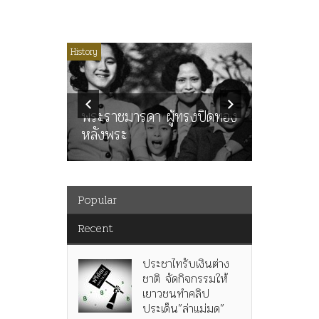
ไม่มีหมวดหมู่
History
Article
History
ลพล
ทพบุตร”
คำสารภา
นูญ” เทพ
ราษฎร หล
ะคณะ
พระราชมารดา ผู้ทรงปิดทอง
ต่อในหลว
หลังพระ
กว่า 80ป
Popular
Recent
ประชาไทรับเงินต่าง
ชาติ จัดกิจกรรมให้
เยาวชนทำคลิป
ประเด็น”ล่าแม่มด”