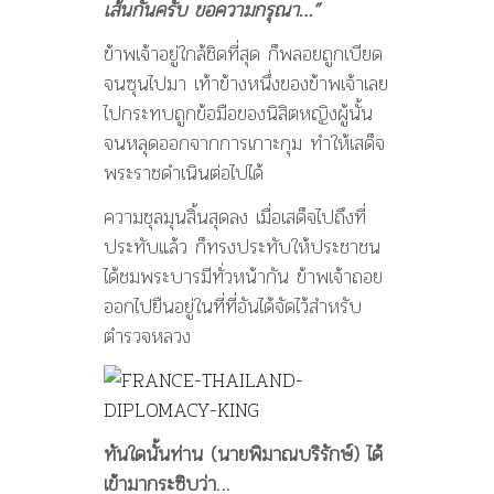
เส้นกั้นครับ ขอความกรุณา…”
ข้าพเจ้าอยู่ใกล้ชิดที่สุด ก็พลอยถูกเบียด
จนซุนไปมา เท้าข้างหนึ่งของข้าพเจ้าเลย
ไปกระทบถูกข้อมือของนิสิตหญิงผู้นั้น
จนหลุดออกจากการเกาะกุม ทำให้เสด็จ
พระราชดำเนินต่อไปได้
ความชุลมุนสิ้นสุดลง เมื่อเสด็จไปถึงที่
ประทับแล้ว ก็ทรงประทับให้ประชาชน
ได้ชมพระบารมีทั่วหน้ากัน ข้าพเจ้าถอย
ออกไปยืนอยู่ในที่ที่อันได้จัดไว้สำหรับ
ตำรวจหลวง
ทันใดนั้นท่าน (นายพิมาณบริรักษ์) ได้
เข้ามากระซิบว่า…