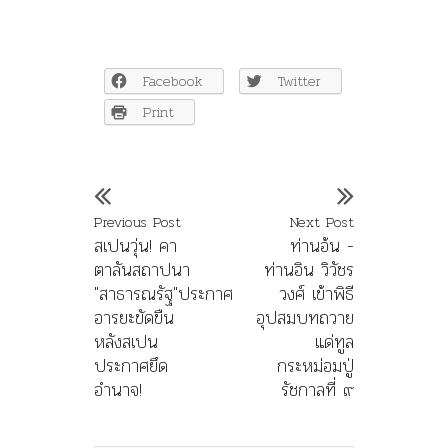
Facebook
Twitter
Print
Previous Post
Next Post
สเปนวุ่น! คา
ท่านอ้น -
ตาลันสถาปนา
ท่านอิน วิวัชร
"สาธารณรัฐ"ประกาศ
วงศ์ เข้าพิธี
อารยะขัดขืน
อุปสมบทถวาย
หลังสเปน
แด่ทูล
ประกาศยึด
กระหม่อมปู่
อำนาจ!
รัชกาลที่ ๙