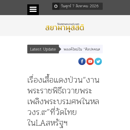
วันศุกร์ 7 สิงหาคม 2026
Latest Update
ุตร” และ “เทพีรัฐธรรมนูญ” เทพองค์ใหม่ใน “ศิลปะคณะราษฎร”
พระราชมารดา ผู้ท
เรื่องเสื้อแดงป่วน“งาน
พระราชพิธีถวายพระ
เพลิงพระบรมศพในหล
วงร.๙”ที่วัดไทย
ในLAสหรัฐฯ