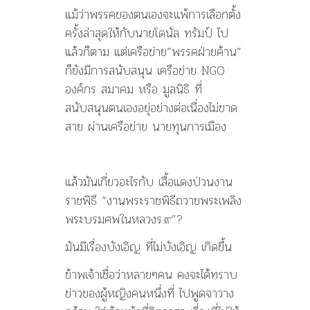
แม้ว่าพรรคของตนเองจะแพ้การเลือกตั้ง
ครั้งล่าสุดให้กับนายโดนัล ทรัมป์ ไป
แล้วก็ตาม แต่เครือข่าย”พรรคฝ่ายค้าน”
ก็ยังมีการสนับสนุน เครือข่าย NGO
องค์กร สมาคม หรือ มูลนิธิ ที่
สนับสนุนตนเองอยุ่อย่างต่อเนื่องไม่ขาด
สาย ผ่านเครือข่าย นายทุนการเมือง
แล้วมันเกี่ยวอะไรกับ เสื้อแดงป่วนงาน
ราชพิธี “งานพระราชพิธีถวายพระเพลิง
พระบรมศพในหลวงร.๙”?
มันมีเรื่องบังเอิญ ที่ไม่บังเอิญ เกิดขึ้น
ข้าพเจ้าเชื่อว่าหลายๆคน คงจะได้ทราบ
ข่าวของผู้หญิงคนหนึ่งที่ ไปพูดจาวาง