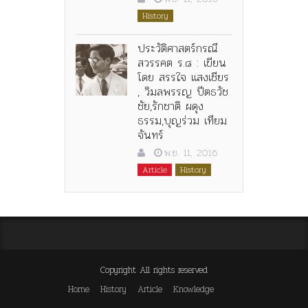
History
ประวัติศาสตร์กรณี
สวรรคต ร.๘ : เขียน
โดย สรรใจ แสงเชียร
, วิมลพรรญ ปีตธวัช
ชัย,รักชาติ ผดุง
ธรรม,บุญร่วม เทียม
จันทร์
พ.ย. 11, 2016
Article
History
Copyright All rights reserved
Home
History
Article
Knowledge