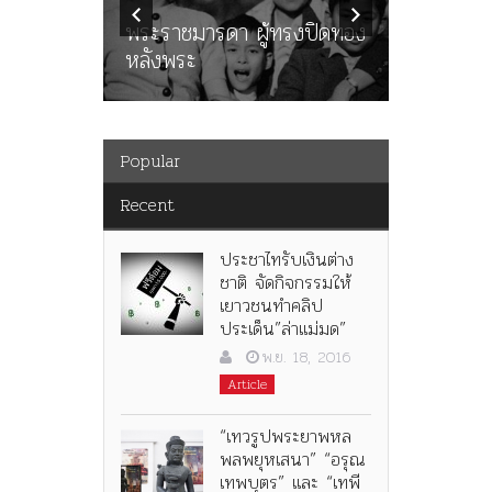
นูญ” เทพ
ราษฎร หล
ะคณะ
พระราชมารดา ผู้ทรงปิดทอง
ต่อในหลว
หลังพระ
กว่า 80ป
Popular
Recent
ประชาไทรับเงินต่าง
ชาติ จัดกิจกรรมให้
เยาวชนทำคลิป
ประเด็น”ล่าแม่มด”
พ.ย. 18, 2016
Article
“เทวรูปพระยาพหล
พลพยุหเสนา” “อรุณ
เทพบุตร” และ “เทพี