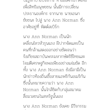
ปัญหาบางประการ ทางองค์กรภาคีไทย
เพื่อสิทธิมนุษยชน นั้นมีการเปลี่ยน
ประธานองค์กร จากนาย นายเอนก
ชัยชนะ ไปสู่ นาง Ann Norman ซึ่ง
อาศัยอยู่ที่ พิตต์สเบิร์ก
นาง Ann Norman เป็นนัก
เคลื่อนไหวหัวรุนแรง ฝีปากจัดและเป็น
คนที่กล้าแสดงออกอย่างชัดเจนว่า
รังเกียจสถาบันพระมหากษัตริยืไทยและ
โจมตีเศรษฐกิจพอเพียงอย่างแจ่มชัด อีก
ทั้ง นาง Ann Norman ยังมีสามีเป็น
นักข่าวท้องถิ่นเชื้อสายแอฟริกันอเมริกัน
ซึ่งนั้นหมายความว่า นาง Ann
Norman นั้นใกล้ชิดกับกลุ่มสมาคม
สื่อมวลชนในสหรัฐนั้นเอง
นาง Ann Norman ยังเคย มีวีรกรรม