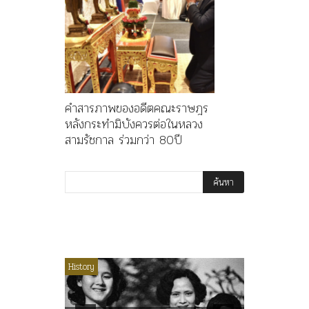
คำสารภาพของอดีตคณะราษฎร
หลังกระทำมิบังควรต่อในหลวง
สามรัชกาล ร่วมกว่า 80ปี
ไม่มีหมวดหมู่
History
Article
History
ลพล
ทพบุตร”
คำสารภา