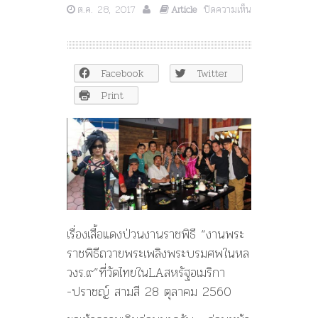
ต.ค. 28, 2017
ปิดความเห็น
Article
บน
เรื่อง
เสื้อ
แดง
Facebook
Twitter
ป่วน“งาน
พระ
Print
ราช
พิธี
ถวาย
พระ
เพลิง
พระบรม
ศพ
ใน
หล
เรื่องเสื้อแดงป่วนงานราชพิธี “งานพระ
วงร.๙”ที่
ราชพิธีถวายพระเพลิงพระบรมศพในหล
วัด
ไทย
วงร.๙”ที่วัดไทยในLAสหรัฐอเมริกา
ในLAสหรัฐฯ
-ปราชญ์ สามสี 28 ตุลาคม 2560