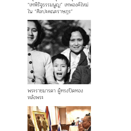
“เทพีรัฐธรรมนูญ” เทพองค์ใหม่
ใน “ศิลปะคณะราษฎร”
พระราชมารดา ผู้ทรงปิดทอง
หลังพระ