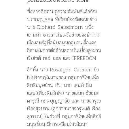
ซึ่งหากติดตามดูความสัมพันธ์แล้วก็จะ
ปรากฏบุคคล ที่เกี่ยวข้องชัดเจนอย่าง
นาย Richard Saisomorn หนึ่ง
แกนนำ ชาวลาวในเครือข่ายของนักการ
เมืองสหรัฐที่สนับสนุนกลุ่มคนเสื้อแดง
อีสานในการต่อต้านสถาบันเบื้องสูงผ่าน
เว็บไซต์ red usa และ IFREEDOM
อีกทั้ง นาง Rosalynn Carmen ยัง
ไปปรากฏในงานของ กลุ่มภาคีไทยเพื่อ
สิทธิมนุษย์ชน กับ นาย เสน่ห์ ถิ่น
แสน(เพียงดินรักไท) นายเอนก ชัยชนะ
ดารุณี กฤตบุญญาลัย และ นายจารุวง
เรืองสุวรรณ (ลูกชายนายจารุพงศ์ เรือง
สุวรรณ) ในช่วงที่ กลุ่มภาคีไทยเพื่อสิทธิ
มนุษย์ชน มีการเคลือนไหวสัมนา