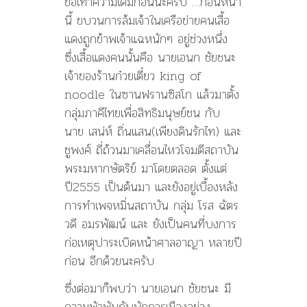
ขอเท้าความเดิมก่อนนะครับ …ก่อนหน้า
นี้ ขบวนการล้มเจ้าในเครือข่ายคนเสื้อ
แดงถูกข้าพเจ้าแฉหนักๆ อยู่ช่วงหนึ่ง
ซึ่งเสื้อแดงคนนั้นคือ นายเอนก ชัยชนะ
เจ้าของร้านก๋วยเตี๋ยว king of
noodle ในซานฟรานซิสโก แล้วมาตั้ง
กลุ่มภาคีไทยเพื่อสิทธิมนุษย์ชน กับ
นาย เสน่ห์ ถิ่นแสน(เพียงดินรักไท) และ
ชูพงศ์ ถี่ถ้วนมาเคลื่อนไหวโจมตีสถาบัน
พระมหากษัตริย์ มาโดยตลอด ตั้งแต่
ปี2555 เป็นต้นมา และยังอยู่เบื้องหลัง
การทำเพจหมิ่นสถาบัน กลุ่ม โรส ฉัตร
วดี อมรพัฒน์ และ ยังเป็นคนที่บงการ
ก่อเหตุปาระเบิดหน้าศาลอาญา หลายปี
ก่อน อีกด้วยนะครับ
ซึ่งต่อมาก็พบว่า นายเอนก ชัยชนะ มี
ความพัวพันกับนักการเมืองอย่าง