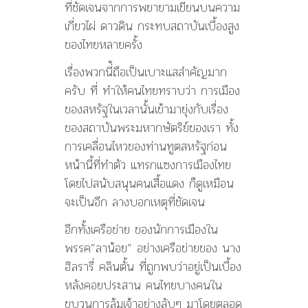
ที่ชัดเจนจากการพยายามเขียนบนความ
เกี่ยวไผ่ ดาวดิน กระทบสถาบันเบื้องสูง
ของไทยหลายครั้ง
เรื่องพวกนี่้ถือเป็นเบาะแสสำคัญมาก
ครับ ที่ ทำให้คนไทยทราบว่า การเมือง
ของสหรัฐในเวลานั้นเข้ามายุ่งกับเรื่อง
ของสถาบันพระมหากษัตริย์ของเรา ทั้ง
การเคลื่อนไหวของท่านทูตสหรัฐก่อน
หน้านี้ที่ทำตัว แทรกแซงการเมืองไทย
โดยไปสนับสนุนคนเสื้อแดง ก็ดูเหมือน
จะเป็นอีก ลางบอกเหตุที่ชัดเจน
อีกทั้งเครือข่าย ของนักการเมืองใน
พรรค”ลาน้อย” อย่างเครือข่ายของ นาง
ฮิลรารี่ คลินตั้น ที่ถูกพบว่าอยู่เป็นเบื้อง
หลังคอยประสาน คนไทยบางคนใน
ขบวนการล้มเจ้าอย่างลับๆ มาโดยตลอด