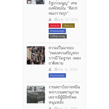
รัฐธรรมนูญ” เทพ
องค์ใหม่ใน “ศิลปะ
คณะราษฎร”
ม.ค. 07, 2021
Article
History
Knowledge
ไม่มีหมวดหมู่
ความเป็นมาของ
“เพลงสรรเสริญพระ
บารมี”ในฐานะ เพลง
ชาติสยาม
พ.ย. 11, 2016
Knowledge
ราชเลขาบังอาจหมิ่น
พระบรมเดชานุภาพ
เพราะมีผู้มีอิทธิพล
หนุนหลัง
พ.ย. 11, 2016