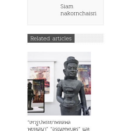
Siam
nakornchaisri
Related articles
“เทวรูปพระยาพหลพล
พยุหเสนา” “อรุณเทพบุตร” และ