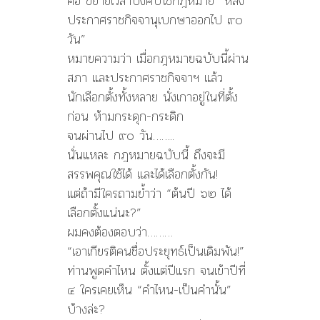
คือ ขยายเวลาบังคับใช้กฎหมาย “หลัง
ประกาศราชกิจจานุเบกษาออกไป ๙๐
วัน”
หมายความว่า เมื่อกฎหมายฉบับนี้ผ่าน
สภา และประกาศราชกิจจาฯ แล้ว
นักเลือกตั้งทั้งหลาย นั่งเกาอยู่ในที่ตั้ง
ก่อน ห้ามกระดุก-กระดิก
จนผ่านไป ๙๐ วัน……..
นั่นแหละ กฎหมายฉบับนี้ ถึงจะมี
สรรพคุณใช้ได้ และได้เลือกตั้งกัน!
แต่ถ้ามีใครถามย้ำว่า “ต้นปี ๖๒ ได้
เลือกตั้งแน่นะ?”
ผมคงต้องตอบว่า………
“เอาเกียรติคนชื่อประยุทธ์เป็นเดิมพัน!”
ท่านพูดคำไหน ตั้งแต่ปีแรก จนเข้าปีที่
๔ ใครเคยเห็น “คำไหน-เป็นคำนั้น”
บ้างล่ะ?