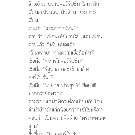
อ้างเข้ามาปราบคอร์รัปชัน ใส่นาฬิกา
เรือนละนับแสน-นับล้าน ๒๐-๓๐
เรือน
ถามว่า “เอามาจากไหน?”
ตอบว่า “เพื่อนให้ยืมวนใส่” แถมเพื่อน
ตายแล้ว คืนไปหมดแล้ว!
“ล้มละลาย” ทางความเชื่อถือทันที!
เชื่อถือ “ทหารไม่คอร์รัปชัน?”
เชื่อถือ “รัฐบาล คสช.เข้ามาล้าง
คอร์รัปชัน”?
เชื่อถือ “นายกฯ ประยุทธ์” ยึดชาติ
มากกว่ายึดพวก?
ถามว่า “แค่นาฬิกาเพื่อนเทียบกับโกง
จำนำข้าวมันเล็กน้อยกว่ากันมิใช่หรือ”?
ตอบว่า เป็นความคิดด้วย “ตรรกะคนละ
ฐาน”
ขึ้นชื่อว่า “โกง-คอร์รัปชัน”……