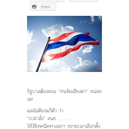
ด้วย
‘ไม่
Print
กิน-
ไม่
โกง’
–
เปลว
สี
เงิน
รัฐบาลต้องยอม “ทนฟังเสียงด่า” หน่อย
นะ!
และไม่ต้องแก้ตัว ว่า
“เปล่าสั่ง” สนช. ………..
ให้ใช้เทคนิคทางสภา ขยายเวลาเลือกตั้ง