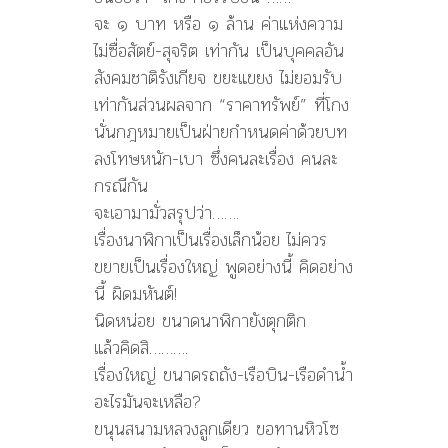
จะ ๑ บาท หรือ ๑ ล้าน ค่าแห่งความ
ไม่ซื่อสัตย์-สุจริต เท่ากัน เป็นบุคคลอัน
สังคมชาติรังเกียจ ขยะแขยง ไม่ยอมรับ
เท่ากันส่วนผลจาก “ราคาทรัพย์” ที่โกง
นั่นกฎหมายเป็นฝ่ายกำหนดค่าด้วยบท
ลงโทษหนัก-เบา ซึ่งคนละเรื่อง คนละ
กรณีกัน
จะเอามามั่วสรุปว่า…….
เรื่องนาฬิกาเป็นเรื่องเล็กน้อย ไม่ควร
ขยายเป็นเรื่องใหญ่ พูดอย่างนี้ คิดอย่าง
นี้ ผิดมหันต์!
นิดหน่อย ขนาดนาฬิกายังตุกติก
แล้วคิดสิ……….
เรื่องใหญ่ ขนาดรถถัง-เรือบิน-เรือดำน้ำ
อะไรมันจะเหลือ?
ขนุนสนามหลวงลูกเดียว ขอทานหิวโซ