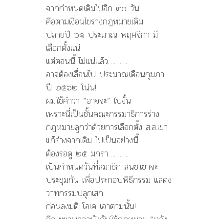
จากกำหนดเดิมไปอีก ๙๐ วัน
คือตามเงื่อนไขร่างกฎหมายเดิม
ปลายปี ๖๑ ประมาณ พฤศจิกา มี
เลือกตั้งแน่
แต่ตอนนี้ ไม่แน่แล้ว……….
อาจต้องเลื่อนไป ประมาณเดือนกุมภา
ปี ๒๕๖๒ โน่น!
ผมใช้คำว่า “อาจจะ” ไปงั้น
เพราะนี่เป็นชั้นคณะกรรมาธิการร่าง
กฎหมายลูกว่าด้วยการเลือกตั้ง ส.ส.เขา
แก้ร่างจากเดิม ไปเป็นอย่างนี้
ต้องรอดู ๒๕ มกรา………..
เป็นกำหนดวันที่สมาชิก สนช.เขาจะ
ประชุมกัน เพื่อประกอบพิธีกรรม แสดง
วาทกรรมปลุกเสก
ก่อนลงมติ โอเค เอาตามนั้น!