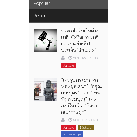
Popular
Recent
ประชาไทรับเงินต่าง
ชาติ จัดกิจกรรมให้
เยาวชนทำคลิป
ประเด็น”ล่าแม่มด”
พ.ย. 18, 2016
Article
“เทวรูปพระยาพหล
พลพยุหเสนา” “อรุณ
เทพบุตร” และ “เทพี
รัฐธรรมนูญ” เทพ
องค์ใหม่ใน “ศิลปะ
คณะราษฎร”
ม.ค. 07, 2021
Article
History
Knowledge