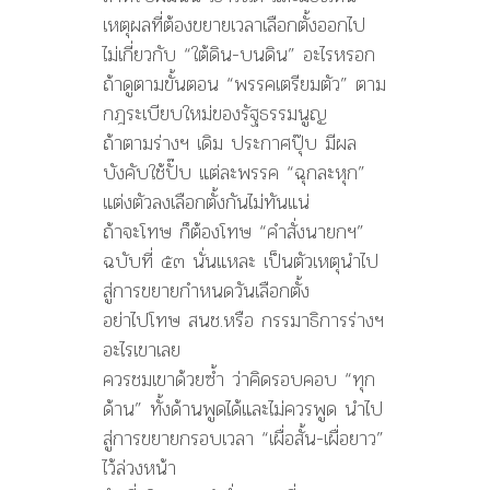
เหตุผลที่ต้องขยายเวลาเลือกตั้งออกไป
ไม่เกี่ยวกับ “ใต้ดิน-บนดิน” อะไรหรอก
ถ้าดูตามขั้นตอน “พรรคเตรียมตัว” ตาม
กฎระเบียบใหม่ของรัฐธรรมนูญ
ถ้าตามร่างฯ เดิม ประกาศปุ๊บ มีผล
บังคับใช้ปั๊บ แต่ละพรรค “ฉุกละหุก”
แต่งตัวลงเลือกตั้งกันไม่ทันแน่
ถ้าจะโทษ ก็ต้องโทษ “คำสั่งนายกฯ”
ฉบับที่ ๕๓ นั่นแหละ เป็นตัวเหตุนำไป
สู่การขยายกำหนดวันเลือกตั้ง
อย่าไปโทษ สนช.หรือ กรรมาธิการร่างฯ
อะไรเขาเลย
ควรชมเขาด้วยซ้ำ ว่าคิดรอบคอบ “ทุก
ด้าน” ทั้งด้านพูดได้และไม่ควรพูด นำไป
สู่การขยายกรอบเวลา “เผื่อสั้น-เผื่อยาว”
ไว้ล่วงหน้า