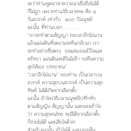
จะว่าท่านพูดจาหาความน่าเชื่อถือไม่ได้
ก็ไม่ถูก เพราะท่านใช้เวลาเทพ คือ ๑
วันสวรรค์ เท่ากับ ๑๐๐ ปีมนุษย์
ฉะนั้น ที่ท่านบอก………….
“เราจะทำตามสัญญา ขอเวลาอีกไม่นาน
แล้วแผ่นดินที่งดงามจะคืนกลับมา เรา
จะทำอย่างซื่อตรง ขอแค่เธอจงไว้ใจและ
ศรัทธา แผ่นดินจะดีในไม่ช้า ขอคืนความ
สุขให้เธอ ประชาชน“
“เวลาอีกไม่นาน” ของท่าน เป็นเวลาบน
สวรรค์ ความสุขบนสวรรค์ เป็นความสุข
ทิพย์ ไม่ได้เกิดจากเลือกตั้ง
ฉะนั้น ถ้าใครใช้เวลามนุษย์ไปทึกทัก
ตามสัญญิง-สัญญานั้น และหลงเข้าใจ
ว่า ความสุขคนไทย จะมีได้จากเลือกตั้ง
ก็ช่วยไม่ได้ และเสียใจด้วย!
สำหรับผมนั้น เข้าใจได้ และมองเห็น