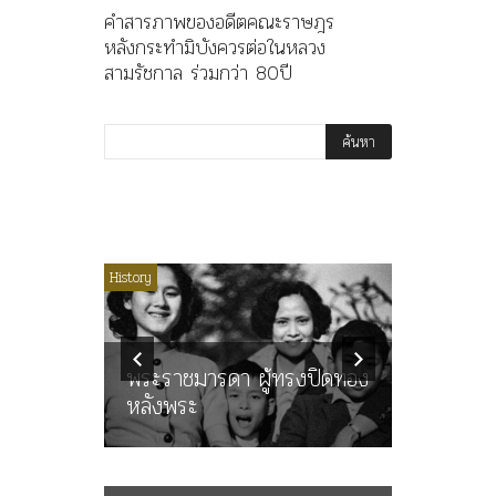
คำสารภาพของอดีตคณะราษฎร
หลังกระทำมิบังควรต่อในหลวง
สามรัชกาล ร่วมกว่า 80ปี
ไม่มีหมวดหมู่
History
Article
History
ลพล
ทพบุตร”
คำสารภา
นูญ” เทพ
ราษฎร หล
ะคณะ
พระราชมารดา ผู้ทรงปิดทอง
ต่อในหลว
หลังพระ
กว่า 80ป