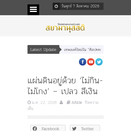
วันศุกร์ 7 สิงหาคม 2026
Latest Update
ณเทพบุตร” และ “เทพีรัฐธรรมนูญ” เทพองค์ใหม่ใน “ศิลปะคณะราษฎร”
พระราชมารดา
แผ่นดินอยู่ด้วย ‘ไม่กิน-
ไม่โกง’ – เปลว สีเงิน
ม.ค. 22, 2018
ปิดความ
Article
บน
เห็น
แผ่น
ดิน
อยู่
Facebook
Twitter