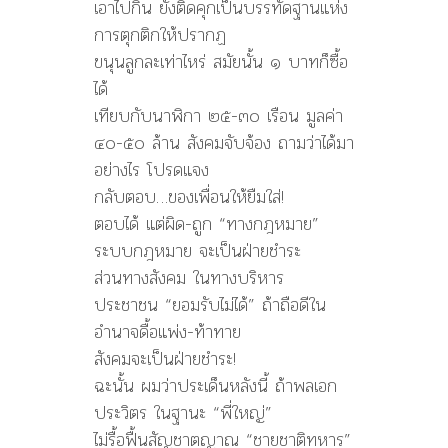
เอาไปกิน ยังติดคุกเป็นบรรทัดฐานแห่ง
การตุกติกให้ปรากฏ
ขนุนลูกละเท่าไหร่ สมัยนั้น ๑ บาทก็ซื้อ
ได้
เทียบกับนาฬิกา ๒๕-๓๐ เรือน มูลค่า
๔๐-๕๐ ล้าน สังคมจับจ้อง ถามว่าได้มา
อย่างไร โปรดแจง
กลับตอบ…ของเพื่อนให้ยืมใส่!
ตอบได้ แต่ผิด-ถูก “ทางกฎหมาย”
ระบบกฎหมาย จะเป็นฝ่ายชำระ
ส่วนทางสังคม ในทางบริหาร
ประชาชน “ยอมรับไม่ได้” ถ้าถือดีใน
อำนาจดื้อแพ่ง-ท้าทาย
สังคมจะเป็นฝ่ายชำระ!
ฉะนั้น ผมว่าประเด็นหลังนี้ ถ้าพลเอก
ประวิตร ในฐานะ “พี่ใหญ่”
ไม่รื้อฟื้นสัญชาตญาณ “ชายชาติทหาร”