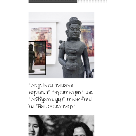
“เทวรูปพระยาพหลพล
พยุหเสนา” “อรุณเทพบุตร” และ
“เทพีรัฐธรรมนูญ” เทพองค์ใหม่
ใน “ศิลปะคณะราษฎร”