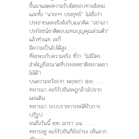
ขึ้นมาแสดงความรับผิดชอบทางสังคม
และทั้ง “นายกฯ ประยุทธ์” ไม่เชื่อว่า
ประชาชนจะจริงจังกับแนวคิด “อย่าเอา
ประโยชน์ชาติตอบแทนบุญคุณส่วนตัว”
แล้วทำเฉย ละก็
มีความเป็นไปได้สูง……..
ที่จะพบกับความจริง ที่ว่า “ไม่มีใคร
สำคัญถึงขนาดที่ประเทศชาติจะขาดเขา
ไม่ได้”!
บนความหวังจาก พฤษภา ๕๗……….
ทหารมา คอร์รัปชันจะถูกล้างไปจาก
แผ่นดิน
ทหารมา ระบบราชการจะได้รับการ
ปฏิรูป
จนถึงวันนี้ ๒๒ มกรา ๖๑………..
ทหารอยู่ คอร์รัปชันก็ยังธำรง เห็นจาก