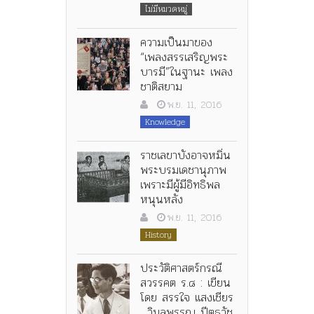
ไม่มีหมวดหมู่
ความเป็นมาของ
“เพลงสรรเสริญพระ
บารมี”ในฐานะ เพลง
ชาติสยาม
พ.ย. 11, 2016
Knowledge
ราชเลขาบังอาจหมิ่น
พระบรมเดชานุภาพ
เพราะมีผู้มีอิทธิพล
หนุนหลัง
พ.ย. 11, 2016
History
ประวัติศาสตร์กรณี
สวรรคต ร.๘ : เขียน
โดย สรรใจ แสงเชียร
, วิมลพรรญ ปีตธวัช