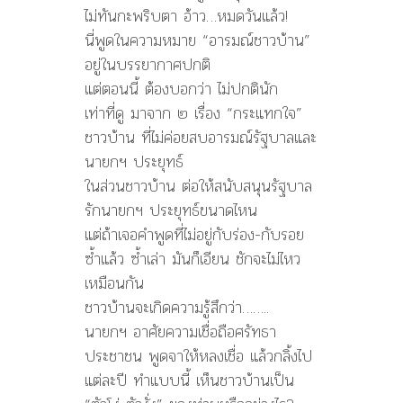
ไม่ทันกะพริบตา อ้าว…หมดวันแล้ว!
นี่พูดในความหมาย “อารมณ์ชาวบ้าน”
อยู่ในบรรยากาศปกติ
แต่ตอนนี้ ต้องบอกว่า ไม่ปกตินัก
เท่าที่ดู มาจาก ๒ เรื่อง “กระแทกใจ”
ชาวบ้าน ที่ไม่ค่อยสบอารมณ์รัฐบาลและ
นายกฯ ประยุทธ์
ในส่วนชาวบ้าน ต่อให้สนับสนุนรัฐบาล
รักนายกฯ ประยุทธ์ขนาดไหน
แต่ถ้าเจอคำพูดที่ไม่อยู่กับร่อง-กับรอย
ซ้ำแล้ว ซ้ำเล่า มันก็เอียน ชักจะไม่ไหว
เหมือนกัน
ชาวบ้านจะเกิดความรู้สึกว่า……..
นายกฯ อาศัยความเชื่อถือศรัทธา
ประชาชน พูดจาให้หลงเชื่อ แล้วกลิ้งไป
แต่ละปี ทำแบบนี้ เห็นชาวบ้านเป็น