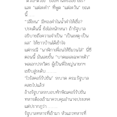
“ตัวโง่-ตัวงั่ง” ของท่านหรืออย่างไร?
และ “แต่ละคำ” ที่พูด “แต่ละวัน” ขณะ
นี้…….
“วลีไหน” มีทองคำในน้ำคำให้เชื่อ?
ประเด็นนี้ ยังไม่หนักหนา ถ้ารัฐบาล
อธิบายถึงความจำเป็น “เป็นเหตุ-เป็น
ผล” ให้ชาวบ้านได้เข้าใจ
แต่กรณี “นาฬิกาเพื่อนให้ยืมวนใส่” นี่ซี
ตอนนี้ มันเลยขั้น “บาดแผลเฉพาะตัว”
พลเอกประวิตร ผู้เป็นพี่ใหญ่นายกฯ
เขยิบสู่ระดับ………..
“ไวรัสคอร์รัปชัน” ระบาด ครม.รัฐบาล
คสช.ไปแล้ว!
อ้างรัฐบาลระบอบทักษิณคอร์รัปชัน
ทหารต้องเข้ามาควบคุมอำนาจประเทศ
แต่ปรากฏว่า………..
รัฐบาลทหารที่เข้ามา หัวแถวทหารที่