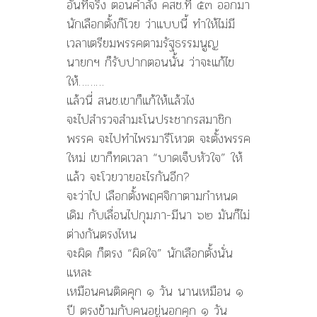
อันที่จริง ตอนคำสั่ง คสช.ที่ ๕๓ ออกมา
นักเลือกตั้งก็โวย ว่าแบบนี้ ทำให้ไม่มี
เวลาเตรียมพรรคตามรัฐธรรมนูญ
นายกฯ ก็รับปากตอนนั้น ว่าจะแก้ไข
ให้………
แล้วนี่ สนช.เขาก็แก้ให้แล้วไง
จะไปสำรวจสำมะโนประชากรสมาชิก
พรรค จะไปทำไพรมารีโหวต จะตั้งพรรค
ใหม่ เขาก็ทดเวลา “บาดเจ็บหัวใจ” ให้
แล้ว จะโวยวายอะไรกันอีก?
จะว่าไป เลือกตั้งพฤศจิกาตามกำหนด
เดิม กับเลื่อนไปกุมภา-มีนา ๖๒ มันก็ไม่
ต่างกันตรงไหน
จะผิด ก็ตรง “ผิดใจ” นักเลือกตั้งนั่น
แหละ
เหมือนคนติดคุก ๑ วัน นานเหมือน ๑
ปี ตรงข้ามกับคนอยู่นอกคุก ๑ วัน