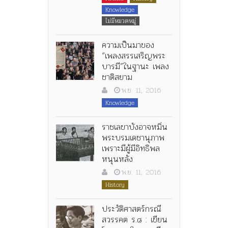
Knowledge
ไม่มีหมวดหมู่
ความเป็นมาของ
“เพลงสรรเสริญพระ
บารมี”ในฐานะ เพลง
ชาติสยาม
พ.ย. 11, 2016
Knowledge
ราชเลขาบังอาจหมิ่น
พระบรมเดชานุภาพ
เพราะมีผู้มีอิทธิพล
หนุนหลัง
พ.ย. 11, 2016
History
ประวัติศาสตร์กรณี
สวรรคต ร.๘ : เขียน