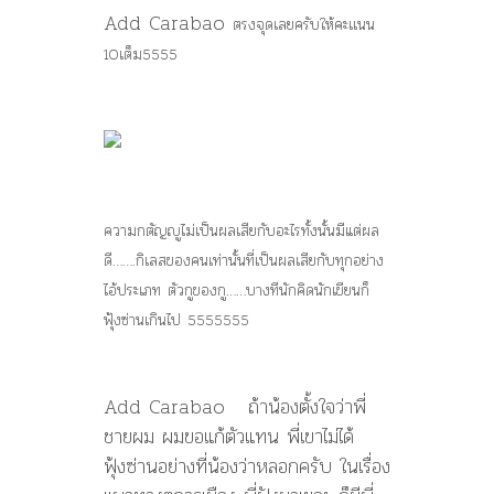
Add Carabao
ตรงจุดเลยครับให้คะเเนน
10เต็ม5555
ความกตัญญูไม่เป็นผลเสียกับอะไรทั้งนั้นมีแต่ผล
ดี…….กิเลสของคนเท่านั้นที่เป็นผลเสียกับทุกอย่าง
ไอ้ประเภท ตัวกูของกู……บางทีนักคิดนักเขียนก็
ฟุ้งซ่านเกินไป 5555555
Add Carabao ถ้าน้องตั้งใจว่าพี่
ชายผม ผมขอแก้ตัวแทน พี่เขาไม่ได้
ฟุ้งซ่านอย่างที่น้องว่าหลอกครับ ในเรื่อง