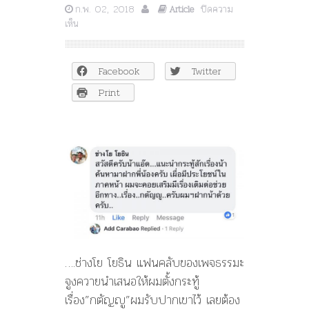
ก.พ. 02, 2018
ปิดความ
Article
บน
เห็น
แอ๊ด
คา
รา
Facebook
Twitter
บาว
ถึง
Print
ดร.เสก
สรรค์
“กตัญญู
ใน
ระ
บอบ
ปชต.
มี
ค่า
กว่า
ทองคำ
ใน
….ช่างโย โยธิน แฟนคลับของเพจธรรมะ
คลัง
จูงควายนำเสนอให้ผมตั้งกระทู้
หลวง”
เรื่อง”กตัญญู”ผมรับปากเขาไว้ เลยต้อง