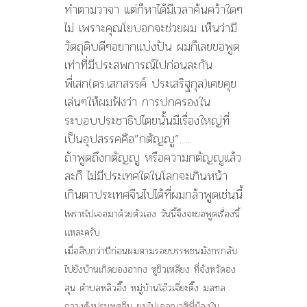
ทำตามวาจา แต่ก็หาได้มีเวลาค้นคว้าใดๆ
ไม่ เพราะคุณโยบอกจะช่วยผม เห็นว่ามี
วัตถุดิบดีๆอยากแบ่งปัน ผมก็เลยขอพูด
เท่าที่มีประสพการณ์ไปก่อนละกัน
พี่เสก(ดร.เสกสรรค์ ประเสริฐกุล)เคยคุย
เล่นๆให้ผมฟังว่า การปกครองใน
ระบอบประชาธิปไตยนั้นมีเรื่องใหญ่ที่
เป็นอุปสรรคคือ”กตัญญู”…..
ถ้าพูดถึงกตัญญู หรือความกตัญญูเเล้ว
ละก็ ไม่มีประเทศใดในโลกจะเกินหน้า
เกินตาประเทศจีนไปได้ที่ผมกล้าพูดเช่นนี้
เ
พราะไปเจอมาด้วยตัวเอง วันนี้จึงจะขอพูดเรื่องนี้
เเหละครับ
เมื่อสิบกว่าปีก่อนผมตามรอยบรรพชนมังกรกลับ
ไปยังบ้านเกิดของอากง หูชิวเหลียง ที่จังหวัดฮง
สุน ตำบลหลิวอึ๊ง หมู่บ้านโอ๊วเจี่ยะตึ๊ง มลฑล
กวางตุ้งประเทศจีน ผมไปเจอญาติพี่น้องใน