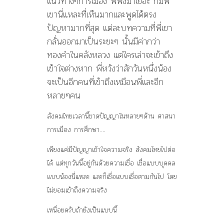
เเนวทางๆการเมือง พี่ฟังมาเยอะ ก็มีพี่
เขานี่แหละที่เห็นมากเเละพูดได้ตรง
ปัญหามากที่สุด แต่ละบทความที่พี่เขา
กลั่นออกมาเป็นระยะๆ นั้นมีค่ากว่า
ทองคำในคลังหลวง แต่ใครเล่าจะเข้าถึง
เข้าใจต่างหาก พี่หวังว่าสักวันหนึ่งน้อง
จะเป็นอีกคนที่เข้าถึงเหมือนพี่เเละอีก
หลายๆคน
สังคมไทยเวลานี้ขาดปัญญาในหลายๆด้าน ศาสนา
การเมือง การศึกษา….
เพียงแค่มีปัญญาเข้าใจความจริง สังคมไทยไปต่อ
ได้ แต่ทุกวันนี้อยู่กันด้วยความเชื่อ เชื่อแบบบุคคล
เเบบน้องนี่แหละ และก็เชื่อแบบเชื่อตามกันไป โดย
ไม่ยอมเข้าถึงความจริง
เหนื่อยครับถ้ายังเป็นแบบนี้