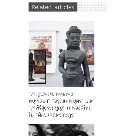
Related articles
“เทวรูปพระยาพหลพล
พยุหเสนา” “อรุณเทพบุตร” และ
“เทพีรัฐธรรมนูญ” เทพองค์ใหม่
ใน “ศิลปะคณะราษฎร”