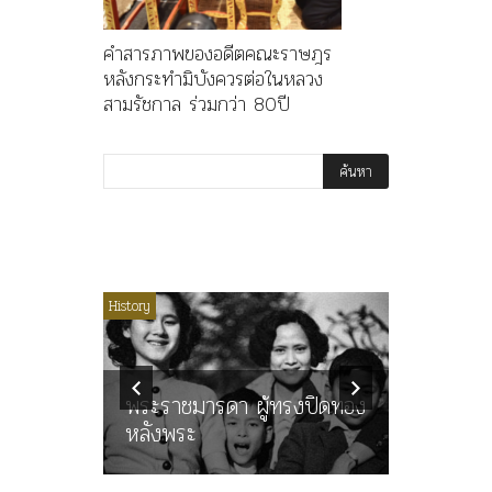
คำสารภาพของอดีตคณะราษฎร
หลังกระทำมิบังควรต่อในหลวง
สามรัชกาล ร่วมกว่า 80ปี
ไม่มีหมวดหมู่
History
Article
History
ลพล
ทพบุตร”
คำสารภา
นูญ” เทพ
ราษฎร หล
ะคณะ
พระราชมารดา ผู้ทรงปิดทอง
ต่อในหลว
หลังพระ
กว่า 80ป