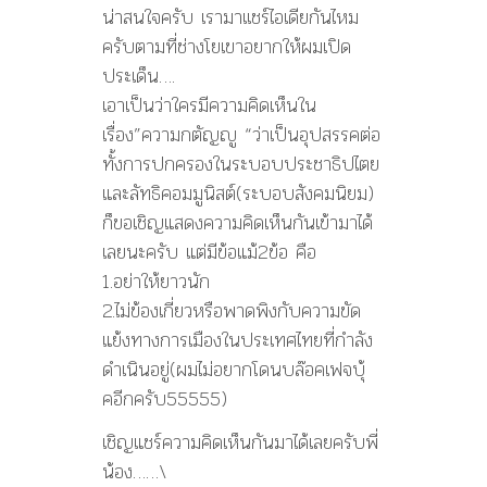
น่าสนใจครับ เรามาเเชร์ไอเดียกันไหม
ครับตามที่ช่างโยเขาอยากให้ผมเปิด
ประเด็น….
เอาเป็นว่าใครมีความคิดเห็นใน
เรื่อง”ความกตัญญู “ว่าเป็นอุปสรรคต่อ
ทั้งการปกครองในระบอบประชาธิปไตย
และลัทธิคอมมูนิสต์(ระบอบสังคมนิยม)
ก็ขอเชิญแสดงความคิดเห็นกันเข้ามาได้
เลยนะครับ แต่มีข้อแม้2ข้อ คือ
1.อย่าให้ยาวนัก
2.ไม่ข้องเกี่ยวหรือพาดพิงกับความขัด
แย้งทางการเมืองในประเทศไทยที่กำลัง
ดำเนินอยู่(ผมไม่อยากโดนบล๊อคเฟจบุ้
คอีกครับ55555)
เชิญแชร์ความคิดเห็นกันมาได้เลยครับพี่
น้อง……\