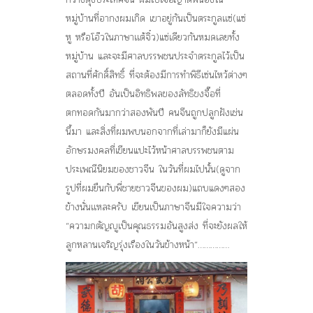
หมู่บ้านที่อากงผมเกิด เขาอยู่กันเป็นตระกูลเเซ่(แซ่
หู หรือโอ๊วในภาษาเเต้จิ๋ว)แซ่เดียวกันหมดเลยทั้ง
หมู่บ้าน และจะมีศาลบรรพชนประจำตระกูลไว้เป็น
สถานที่ศักดิ์สิทธิ์ ที่จะต้องมีการทำพิธีเซ่นไหว้ต่างๆ
ตลอดทั้งปี อันเป็นอิทธิพลของลัทธิขงจื๊อที่
ตกทอดกันมากว่าสองพันปี คนจีนถูกปลูกฝังเช่น
นี้มา และสิ่งที่ผมพบนอกจากที่เล่ามาก็ยังมีแผ่น
อักษรมงคลที่เขียนแปะไว้หน้าศาลบรรพชนตาม
ประเพณีนิยมของชาวจีน ในวันที่ผมไปนั้น(ดูจาก
รูปที่ผมยืนกับพี่ชายชาวจีนของผม)แถบแดงๆสอง
ข้างนั่นเเหละครับ เขียนเป็นภาษาจีนมีใจความว่า
“ความกตัญญูเป็นคุณธรรมอันสูงส่ง ที่จะยังผลให้
ลูกหลานเจริญรุ่งเรืองในวันข้างหน้า”……………