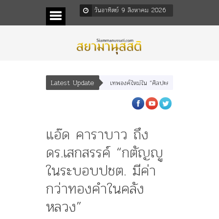
วันอาทิตย์ 9 สิงหาคม 2026
Latest Update
เทพบุตร” และ “เทพีรัฐธรรมนูญ” เทพองค์ใหม่ใน “ศิลปะคณะราษฎร”
พระราชมารดา 
แอ๊ด คาราบาว ถึง
ดร.เสกสรรค์ “กตัญญู
ในระบอบปชต. มีค่า
กว่าทองคำในคลัง
หลวง”