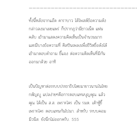
—————————————————————————————
ทั้งนี้หลังจากแอ๊ด คาราบาว ได้โพสต์ข้อความดัง
กล่าวลงมาเผยแพร่ ก็ปรากฏว่ามีชาวเน็ต แฟน
คลับ เข้ามาแสดงความคิดเห็นเป็นจำนวนมาก
และมีบางข้อความที่ ศิลปินเพลงเพื่อชีวิตชื่อดังได้
เข้ามาตอบคำถาม ชี้แจง ต่อความคิดเห็นที่มีกัน
ออกมาด้วย อาทิ
เป็นปัญหาต่อระบบประชาธิปไตยมายาวนานในไทย
กตัญญู แปลง่ายๆคือการตอบแทนบุญคุณ แล้ว
คุณ ได้เป็น ส.ส. เพราะใคร เป็น รมต. เต้าหู้ยี้
เพราะใคร ตอบแทนกันไปมา. สำหรับ ระบบคอม
มิวนิส. ยังนึกไม่ออกครับ. 555