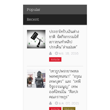
Popular
Recent
ประชาไทรับเงินต่าง
ชาติ จัดกิจกรรมให้
เยาวชนทำคลิป
ประเด็น”ล่าแม่มด”
พ.ย. 18, 2016
Article
“เทวรูปพระยาพหล
พลพยุหเสนา” “อรุณ
เทพบุตร” และ “เทพี
รัฐธรรมนูญ” เทพ
องค์ใหม่ใน “ศิลปะ
คณะราษฎร”
ม.ค. 07, 2021
Article
History