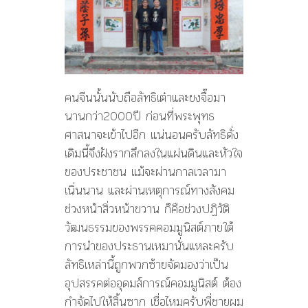
คนจีนนั้นนับถือลัทธิเต๋าและขงจื๊อมา
นานกว่า2000ปี ก่อนที่พระพุทธ
ศาสนาจะเข้าไปอีก แน่นอนครับลัทธิดั่ง
เดิมนี้จึงฝังรากลึกลงในแผ่นดินและหัวใจ
ของประชาชน แม้จะผ่านกาลเวลามา
เนิ่นนาน และผ่านเหตุการณ์ทางสังคม
ช่วงหน้าสิ่วหน้าขวาน ก็คือช่วงปฏิวัติ
วัฒนธรรมของพรรคคอมมูนิสต์ภายใต้
การนำของประธานเหมานั่นเเหละครับ
ลัทธิเหล่านี้ถูกพวกซ้ายจัดมองว่าเป็น
อุปสรรคต่ออุดมส์การณ์คอมมูนิสต์ ต้อง
กำจัดไปให้สิ้นซาก เชื่อไหมครับพี่ชายผม