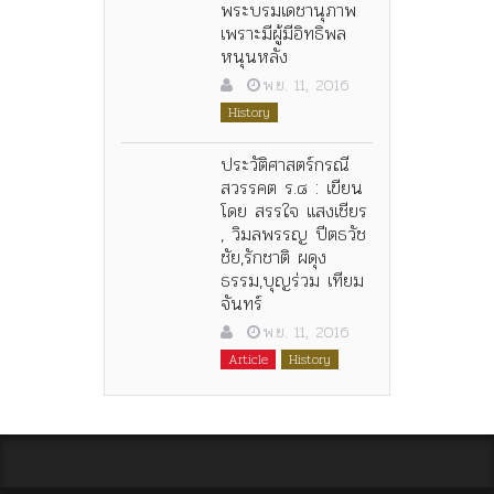
พระบรมเดชานุภาพ
เพราะมีผู้มีอิทธิพล
หนุนหลัง
พ.ย. 11, 2016
History
ประวัติศาสตร์กรณี
สวรรคต ร.๘ : เขียน
โดย สรรใจ แสงเชียร
, วิมลพรรญ ปีตธวัช
ชัย,รักชาติ ผดุง
ธรรม,บุญร่วม เทียม
จันทร์
พ.ย. 11, 2016
Article
History