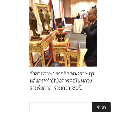
คำสารภาพของอดีตคณะราษฎร
หลังกระทำมิบังควรต่อในหลวง
สามรัชกาล ร่วมกว่า 80ปี