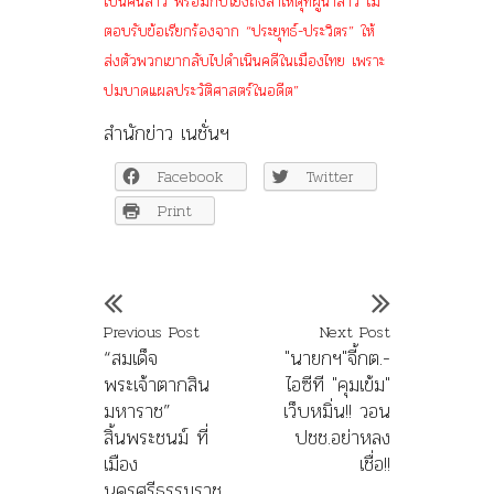
เป็นคนลาว พร้อมกับโยงถึงสาเหตุที่ผู้นำลาว ไม่
ตอบรับข้อเรียกร้องจาก “ประยุทธ์-ประวิตร” ให้
ส่งตัวพวกเขากลับไปดำเนินคดีในเมืองไทย เพราะ
ปมบาดแผลประวัติศาสตร์ในอดีต”
สำนักข่าว เนชั่นฯ
Facebook
Twitter
Print
Previous Post
Next Post
“สมเด็จ
"นายกฯ"จี้กต.-
พระเจ้าตากสิน
ไอซีที "คุมเข้ม"
มหาราช”
เว็บหมิ่น!! วอน
สิ้นพระชนม์ ที่
ปชช.อย่าหลง
เมือง
เชื่อ!!
นครศรีธรรมราช