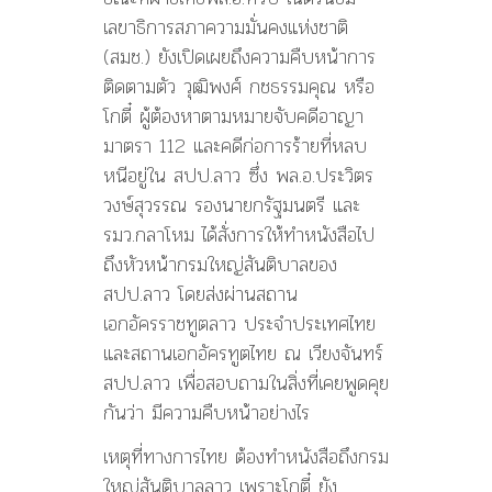
เลขาธิการสภาความมั่นคงแห่งชาติ
(สมช.) ยังเปิดเผยถึงความคืบหน้าการ
ติดตามตัว วุฒิพงศ์ กชธรรมคุณ หรือ
โกตี๋ ผู้ต้องหาตามหมายจับคดีอาญา
มาตรา 112 และคดีก่อการร้ายที่หลบ
หนีอยู่ใน สปป.ลาว ซึ่ง พล.อ.ประวิตร
วงษ์สุวรรณ รองนายกรัฐมนตรี และ
รมว.กลาโหม ได้สั่งการให้ทำหนังสือไป
ถึงหัวหน้ากรมใหญ่สันติบาลของ
สปป.ลาว โดยส่งผ่านสถาน
เอกอัครราชทูตลาว ประจำประเทศไทย
และสถานเอกอัครทูตไทย ณ เวียงจันทร์
สปป.ลาว เพื่อสอบถามในสิ่งที่เคยพูดคุย
กันว่า มีความคืบหน้าอย่างไร
เหตุที่ทางการไทย ต้องทำหนังสือถึงกรม
ใหญ่สันติบาลลาว เพราะโกตี๋ ยัง