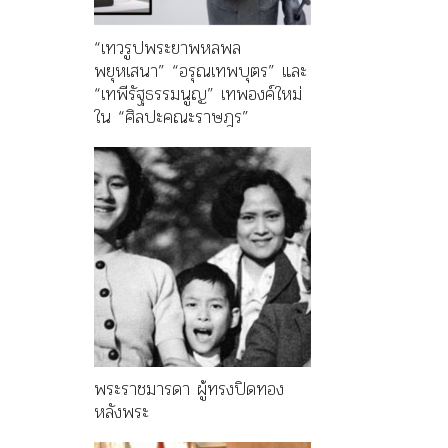
“เทวรูปพระยาพหลพล
พยุหเสนา” “อรุณเทพบุตร” และ
“เทพีรัฐธรรมนูญ” เทพองค์ใหม่
ใน “ศิลปะคณะราษฎร”
พระราชมารดา ผู้ทรงปิดทอง
หลังพระ