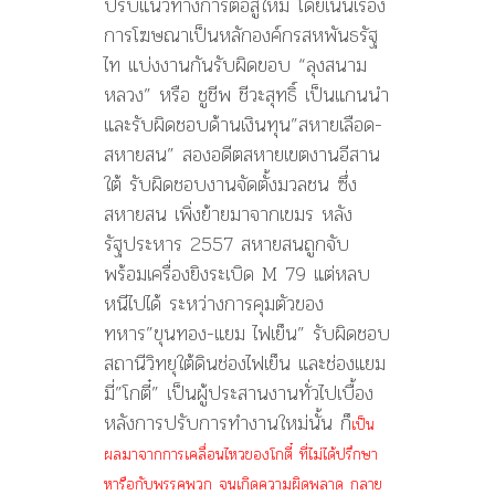
ปรับแนวทางการต่อสู้ใหม่ โดยเน้นเรื่อง
การโฆษณาเป็นหลักองค์กรสหพันธรัฐ
ไท แบ่งงานกันรับผิดขอบ “ลุงสนาม
หลวง” หรือ ชูชีพ ชีวะสุทธิ์ เป็นแกนนำ
และรับผิดชอบด้านเงินทุน”สหายเลือด-
สหายสน” สองอดีตสหายเขตงานอีสาน
ใต้ รับผิดชอบงานจัดตั้งมวลชน ซึ่ง
สหายสน เพิ่งย้ายมาจากเขมร หลัง
รัฐประหาร 2557 สหายสนถูกจับ
พร้อมเครื่องยิงระเบิด M 79 แต่หลบ
หนีไปได้ ระหว่างการคุมตัวของ
ทหาร”ขุนทอง-แยม ไฟเย็น” รับผิดชอบ
สถานีวิทยุใต้ดินช่องไฟเย็น และช่องแยม
มี่”โกตี๋” เป็นผู้ประสานงานทั่วไปเบื้อง
หลังการปรับการทำงานใหม่นั้น ก็
เป็น
ผลมาจากการเคลื่อนไหวของโกตี๋ ที่ไม่ได้ปรึกษา
หารือกับพรรคพวก จนเกิดความผิดพลาด กลาย