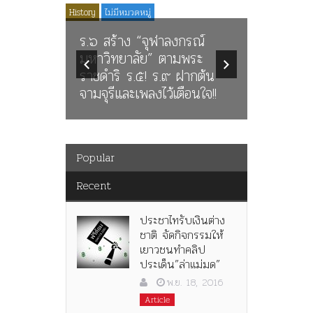
Media
News
History
ไม่มีหมวดหมู่
Article
History
ตคณะ
ร.๖ สร้าง “จุฬาลงกรณ์
มิบังควร
มหาวิทยาลัย” ตามพระ
นางในวร
าล ร่วม
ราชดำริ ร.๕! ร.๙ ฝากต้น
นิพนธ์ใน
จามจุรีและเพลงไว้เตือนใจ!!
พระมงกุฎเ
Popular
Recent
ประชาไทรับเงินต่าง
ชาติ จัดกิจกรรมให้
เยาวชนทำคลิป
ประเด็น”ล่าแม่มด”
พ.ย. 18, 2016
Article