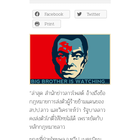
ปริศนา”
มา
Facebook
Twitter
เคลียร์
กับ
Print
ผู้นำ
ลาว,
“โก
ตี๋”
ได้
ทำ
หน้าที่
“กอง
โฆษณา”
“ล่าสุด สำนักข่าวลาวโพสต์ อ้างถึงข้อ
กฎหมายการส่งตัวผู้ร้ายข้ามแดนของ
สปป.ลาว และวิเคราะห์ว่า รัฐบาลลาว
คงส่งตัวโกตี๋ให้ไทยไม่ได้ เพราะขัดกับ
หลักกฎหมายลาว
ขณะที่ฝ่ายไทยพล.อ.ทวีป เนตรนิยม