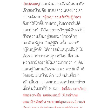
และนำความเดือดร้อนมาถึง
เป็นเรื่องใหญ่
เจ้าของบ้านคือ สปป.ลาวแหล่งข่าวเล่า
ว่า หลังจาก
“ผู้ใหญ่” มาเคลียร์กับผู้นำลาว
จึงทำให้โกตี๋ปักหลักอยู่ในลาวต่อไปได้
และทำหน้าที่จัดรายการวิทยุใต้ดินต่อไป
ชีวิตความเป็นอยู่ของสมาชิกองค์กร
สหพันธรัฐไท เริ่มอู้ฟู่อีกครั้ง เพราะมี
“ผู้ใหญ่ใจดี” ให้การสนับสนุนเต็มที่ ไม่
ต้องออกข่าวระดมทุนเหมือนเมื่อก่อน
พวกเขามีรถราใช้ในลาวมากกว่า 4 คัน
และอยู่ในแมนชั่นราคาแพง ส่วนโกตี๋ ใช้
โรงแรมเป็นบ้านพัก เปลี่ยนไปเรื่อยๆ
หลีกเลี่ยงการสอดแนมของหน่วยข่าวไทย
เมื่อคืนวันเสาร์ที่ 8 เม.ย.
โกตี๋จัดรายการวิทยุ
ผ่านช่องไฟเย็น และช่องแยมมี่ ได้เล่าตำนาน
อาณาจักรล้านช้าง พยายามปลุกระดมคนอีสานว่า