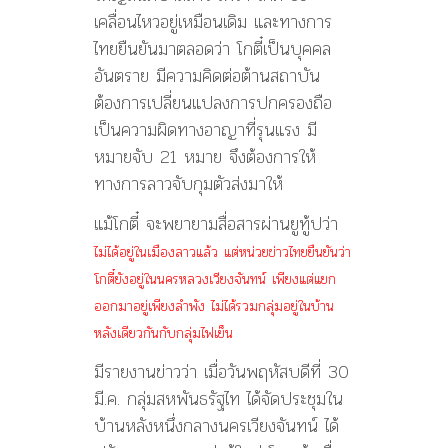
เคลื่อนไหวอยู่เหมือนเดิม และทางการ
ไทยยืนยันมาตลอดว่า โกตี๋เป็นบุคคล
อันตราย มีความคิดต่อต้านสถาบัน
ต้องการเปลี่ยนแปลงการปกครองถือ
เป็นความผิดทางอาญาที่รุนแรง มี
หมายจับ 21 หมาย จึงต้องการให้
ทางการลาวจับกุมตัวส่งมาให้
แม้โกตี๋ จะพยายามสื่อสารผ่านยูทู้ปว่า
ไม่ได้อยู่ในเมืองลาวแล้ว แต่หน่วยข่าวไทยยืนยันว่า
โกตี๋ยังอยู่ในนครหลวงเวียงจันทน์ เพียงแต่แยก
ออกมาอยู่เพียงลำพัง ไม่ได้รวมกลุ่มอยู่ในบ้าน
หลังเดียวกันกับกลุ่มไฟเย็น
มีรายงานข่าวว่า เมื่อวันพฤหัสบดีที่ 30
มี.ค. กลุ่มสหพันธรัฐไท ได้จัดประชุมใน
บ้านหลังหนึ่งกลางนครเวียงจันทน์ ได้