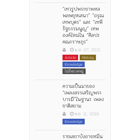
“เทวรูปพระยาพหล
พลพยุหเสนา” “อรุณ
เทพบุตร” และ “เทพี
รัฐธรรมนูญ” เทพ
องค์ใหม่ใน “ศิลปะ
คณะราษฎร”
ม.ค. 07, 2021
Article
History
Knowledge
ไม่มีหมวดหมู่
ความเป็นมาของ
“เพลงสรรเสริญพระ
บารมี”ในฐานะ เพลง
ชาติสยาม
พ.ย. 11, 2016
Knowledge
ราชเลขาบังอาจหมิ่น