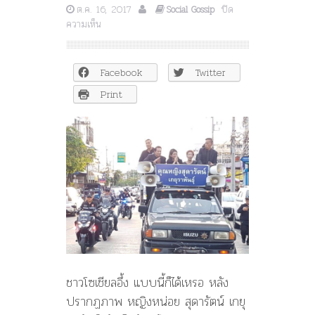
ต.ค. 16, 2017
ปิด
Social Gossip
บน
ความเห็น
โซ
เชีย
ล
Facebook
Twitter
อัด
ยับ
Print
ผิด
กาลเทศะ?
หลัง
หญิง
หน่อย
โผล่
ขึ้น
หลัง
รถ
หา
เสียง
ชวน
คน
ชาวโซเชียลอึ้ง แบบนี้ก็ได้เหรอ หลัง
วาง
ปรากฏภาพ หญิงหน่อย สุดารัตน์ เกยุ
ดอก