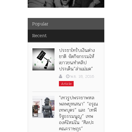
Popular
Recent
ประชาไทรับเงินต่าง
ชาติ จัดกิจกรรมให้
เยาวชนทำคลิป
ประเด็น”ล่าแม่มด”
พ.ย. 18, 2016
Article
“เทวรูปพระยาพหล
พลพยุหเสนา” “อรุณ
เทพบุตร” และ “เทพี
รัฐธรรมนูญ” เทพ
องค์ใหม่ใน “ศิลปะ
คณะราษฎร”