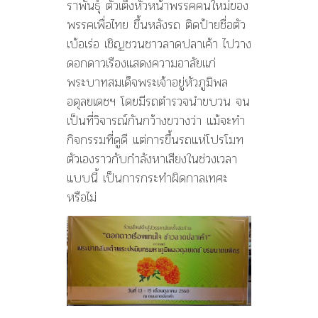
ราพันธุ์ ตัวเต็งหัวหน้าพรรคคนใหม่ของ
ดาว
เรือง
พรรคเพื่อไทย ขึ้นหลังรถ ติดป้ายชื่อตัว
แสดง
เบ้อเร่อ เชิญชวนชาวลาดปลาเค้า ไปวาง
อาลัย
ดอกดาวเรืองแสดงความอาลัยแก่
พระบาทสมเด็จพระเจ้าอยู่หัวภูมิพล
อดุลยเดชฯ โดยมีรถตำรวจนำขบวน จน
เป็นที่วิจารณ์กันกว้างขวางว่า แม้จะทำ
กิจกรรมที่ดูดี แต่การขึ้นรถแห่โปรโมท
ตัวเองราวกับกำลังหาเสียงในช่วงเวลา
แบบนี้ เป็นการกระทำผิดกาลเทศะ
หรือไม่