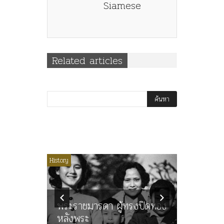
Siamese
Related articles
ไม่มีหมวดหมู่
History
Article
History
ลพล
ทพบุตร”
คำสารภา
นูญ” เทพ
ราษฎร หล
ะคณะ
พระราชมารดา ผู้ทรงปิดทอง
ต่อในหลว
หลังพระ
กว่า 80ป