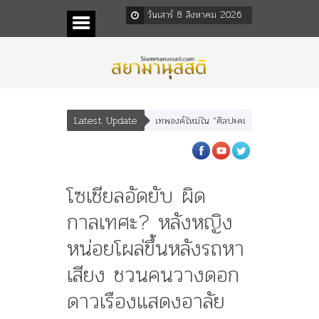
วันเสาร์ 8 สิงหาคม 2026
Latest Update
ุณเทพบุตร” และ “เทพีรัฐธรรมนูญ” เทพองค์ใหม่ใน “ศิลปะคณะราษฎร”
พระราชมารด
โซเชียลอัดยับ ผิด
กาลเทศะ? หลังหญิง
หน่อยโผล่ขึ้นหลังรถหา
เสียง ชวนคนวางดอก
ดาวเรืองแสดงอาลัย