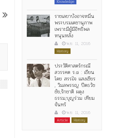
Knowledge
ราชเลขาบังอาจหมิ่น
พระบรมเดชานุภาพ
เพราะมีผู้มีอิทธิพล
หนุนหลัง
พ.ย. 11, 2016
History
ประวัติศาสตร์กรณี
สวรรคต ร.๘ : เขียน
โดย สรรใจ แสงเชียร
, วิมลพรรญ ปีตธวัช
ชัย,รักชาติ ผดุง
ธรรม,บุญร่วม เทียม
จันทร์
พ.ย. 11, 2016
Article
History