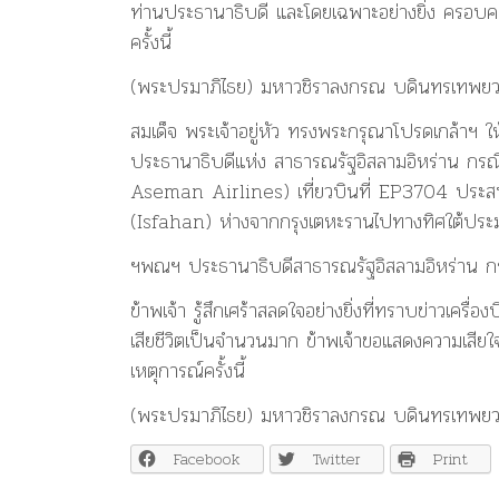
ท่านประธานาธิบดี และโดยเฉพาะอย่างยิ่ง ครอบครั
ครั้งนี้
(พระปรมาภิไธย) มหาวชิราลงกรณ บดินทรเทพยว
สมเด็จ พระเจ้าอยู่หัว ทรงพระกรุณาโปรดเกล้าฯ 
ประธานาธิบดีแห่ง สาธารณรัฐอิสลามอิหร่าน กรณี
Aseman Airlines) เที่ยวบินที่ EP3704 ประสบอ
(Isfahan) ห่างจากกรุงเตหะรานไปทางทิศใต้ประมา
ฯพณฯ ประธานาธิบดีสาธารณรัฐอิสลามอิหร่าน กร
ข้าพเจ้า รู้สึกเศร้าสลดใจอย่างยิ่งที่ทราบข่าวเคร
เสียชีวิตเป็นจำนวนมาก ข้าพเจ้าขอแสดงความเสียใ
เหตุการณ์ครั้งนี้
(พระปรมาภิไธย) มหาวชิราลงกรณ บดินทรเทพยว
Facebook
Twitter
Print