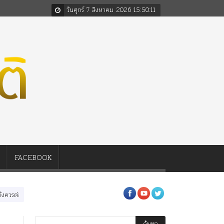
วันศุกร์ 7 สิงหาคม 2026
15
:
50
:
12
FACEBOOK
่อในหลวงสามรัชกาล ร่วมกว่า 80ปี
ร.๖ สร้าง “จุฬาลงกรณ์มหาวิทยาลัย” ตามพระราชด