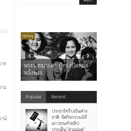
่มีหมวดหมู่
History
Article
History
K
ุตร”
” เทพ
คำสารภาพขอ
ราช
ะ
พระราชมารดา ผู้ทรงปิดทอง
หลังกระทำมิ
หลังพระ
สามรัชกาล ร่
วาม
Popular
Recent
ประชาไทรับเงินต่าง
ชาติ จัดกิจกรรมให้
คาน์
เยาวชนทำคลิป
ประเด็น”ล่าแม่มด”