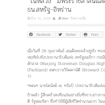
“ในหลวง” มีพระราชสาส์นแส
ธน.สหรัฐ-อิหร่าน
บน
มี.ค. 01, 2018
ปิดความเห็น
News
“ในหลวง”
มี
พระ
Facebook
Twitter
Print
ราช
สาส์น
แสดง
เมื่อวันที่ 28 กุมภาพันธ์ สมเด็จพระเจ้าอยู่หั
ความ
เสีย
หฤทัยไปยังประธานาธิบดีแห่ง สหรัฐอเมริกา กรณีเ
พระ
ดักลาส (Marjory Stoneman Douglas High Scho
ราช
(Parkland) เขตบราวเวิร์ดเคาน์ตี (Broward Cou
หฤทัย
ไป
ว่า
ยัง
ปธน.สหรัฐ-
ฯพณฯ นายโดนัลด์ เจ. ทรัมป์ ประธานาธิบดีแห่งสหร
อิหร่าน
ข้าพเจ้า รู้สึกเศร้าสะเทือนใจอย่างยิ่งที่ทราบข่า
ตี รัฐฟลอริดา ซึ่งทำให้มีผู้เสียชีวิตจำนวนมาก 