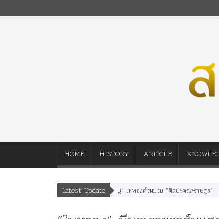
HOME
HISTORY
ARTICLE
KNOWLE
Latest Update
สนา” “อรุณเทพบุตร” และ “เทพีรัฐธรรมนูญ” เทพองค์ใหม่ใน “ศิลปะคณะราษฎร”
พร