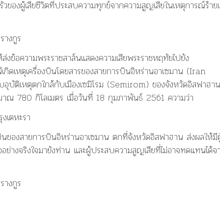
วของผู้เสียชีวิตที่ประสบความทุกข์จากความสูญเสียในเหตุการณ์ร้าย
รางกูร
ให้ส่งข้อความพระราชสาส์นแสดงความเสียพระราชหฤทัยไปยัง
เกิดเหตุเครื่องบินโดยสารของสายการบินอิหร่านอาเซมาน (Iran
ุบัติเหตุตกใกล้กับเมืองเซมิโรม (Semirom) ของจังหวัดอิสฟาฮา
ณ 780 กิโลเมตร เมื่อวันที่ 18 กุมภาพันธ์ 2561 ความว่า
ุงเตหะรา
ื่องบินของสายการบินอิหร่านอาเซมาน ตกที่จังหวัดอิสฟาฮาน ส่งผลให้มีผู
จอย่างจริงใจมายังท่าน และผู้ประสบความสูญเสียที่ไม่อาจทดแทนได้จ
รางกูร