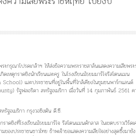
ดงความเสียพระราชหฤทัย ไปยังป
Article
History
Knowledge
ไม
“เทวรูปพระยาพหลพล
พยุหเสนา” “อรุณเทพบ
และ “เทพีรัฐธรรมนูญ
ว ทรงพระกรุณาโปรดเกล้าฯ ให้ส่งข้อความพระราชสาส์นแสดงความเสียพระ
องค์ใหม่ใน “ศิลปะคณ
กิดเหตุกราดยิงนักเรียนและครู ในโรงเรียนมัธยมมาร์โจรีสโตนแมน
ราษฎร”
ol) และประชาชนที่อยู่ในพื้นที่ใกล้เคียงในชุมชนพาร์กแลนด์
nty) รัฐฟลอริดา สหรัฐอเมริกา เมื่อวันที่ 14 กุมภาพันธ์ 2561 ค
ัฐอเมริกา กรุงวอชิงตัน ดี.ซี.
วการกราดยิงที่โรงเรียนมัธยมมาร์โจ รีสโตนแมนดักลาส ในเขตบราวเวิร์ดเ
ในนามของประชาชนชาวไทย ข้าพเจ้าขอแสดงความเสียใจอย่างสุดซึ้งมายัง