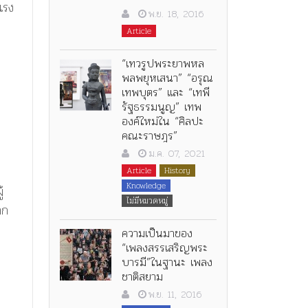
แรง
พ.ย. 18, 2016
Article
“เทวรูปพระยาพหล
พลพยุหเสนา” “อรุณ
เทพบุตร” และ “เทพี
รัฐธรรมนูญ” เทพ
น
องค์ใหม่ใน “ศิลปะ
คณะราษฎร”
ม.ค. 07, 2021
Article
History
Knowledge
้
ไม่มีหมวดหมู่
าก
ความเป็นมาของ
“เพลงสรรเสริญพระ
บารมี”ในฐานะ เพลง
ชาติสยาม
พ.ย. 11, 2016