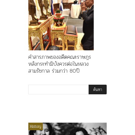
คำสารภาพของอดีตคณะราษฎร
หลังกระทำมิบังควรต่อในหลวง
สามรัชกาล ร่วมกว่า 80ปี
ไม่มีหมวดหมู่
History
Article
History
ลพล