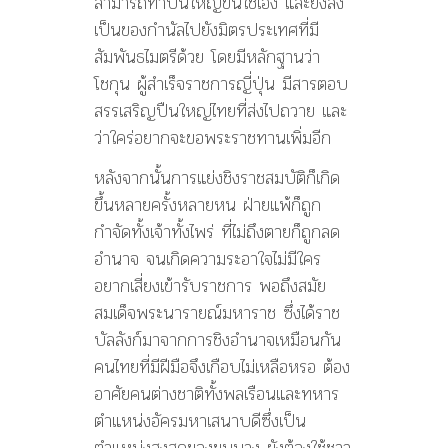
สามารถทำปืนใหญ่ขึ้นใช้เอง และยังส่ง
เป็นของกำนัลไปยังมิตรประเทศที่มี
สัมพันธไมตรีด้วย โดยมีหลักฐานว่า
โชกุน ผู้สำเร็จราชการญี่ปุ่น มีสารตอบ
สรรเสริญปืนใหญ่ไทยที่ส่งไปถวาย และ
ว่าใคร่อยากจะขอพระราชทานเพิ่มอีก
หลังจากนั้นการแย่งชิงราชสมบัติก็เกิด
ขึ้นหลายครั้งหลายหน ฝ่ายแพ้ก็ถูก
กำจัดทั้งเจ้าทั้งไพร่ ที่ไม่ถึงตายก็ถูกลด
อำนาจ จนเกิดความระอาใจไม่มีใคร
อยากเสี่ยงเข้ารับราชการ พอถึงสมัย
สมเด็จพระนารายณ์มหาราช ซึ่งได้ราช
บัลลังก์มาจากการชิงอำนาจเหมือนกัน
คนไทยที่มีฝีมือจึงเกือบไม่เหลือหรอ ต้อง
อาศัยคนต่างชาติทั้งพลเรือนและทหาร
ตำแหน่งอัครมหาเสนาบดีซึ่งเป็น
ตำแหน่งสูงสุดของขุนนาง ยังต้องใช้ชาว