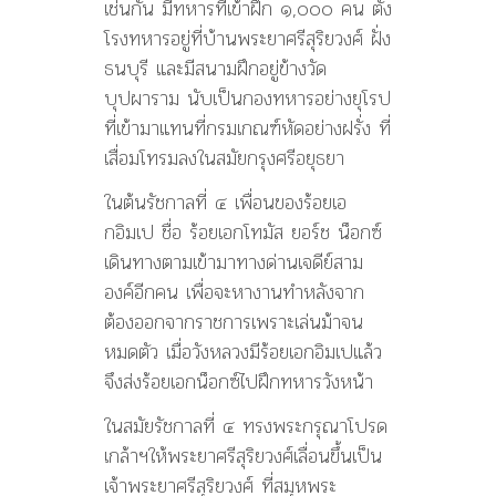
เช่นกัน มีทหารที่เข้าฝึก ๑,๐๐๐ คน ตั้ง
โรงทหารอยู่ที่บ้านพระยาศรีสุริยวงศ์ ฝั่ง
ธนบุรี และมีสนามฝึกอยู่ข้างวัด
บุปผาราม นับเป็นกองทหารอย่างยุโรป
ที่เข้ามาแทนที่กรมเกณฑ์หัดอย่างฝรั่ง ที่
เสื่อมโทรมลงในสมัยกรุงศรีอยุธยา
ในต้นรัชกาลที่ ๔ เพื่อนของร้อยเอ
กอิมเป ชื่อ ร้อยเอกโทมัส ยอร์ช น็อกซ์
เดินทางตามเข้ามาทางด่านเจดีย์สาม
องค์อีกคน เพื่อจะหางานทำหลังจาก
ต้องออกจากราชการเพราะเล่นม้าจน
หมดตัว เมื่อวังหลวงมีร้อยเอกอิมเปแล้ว
จึงส่งร้อยเอกน็อกซ์ไปฝึกทหารวังหน้า
ในสมัยรัชกาลที่ ๔ ทรงพระกรุณาโปรด
เกล้าฯให้พระยาศรีสุริยวงศ์เลื่อนขึ้นเป็น
เจ้าพระยาศรีสุริยวงศ์ ที่สมุหพระ