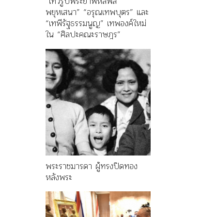
“เทวรูปพระยาพหลพล
พยุหเสนา” “อรุณเทพบุตร” และ
“เทพีรัฐธรรมนูญ” เทพองค์ใหม่
ใน “ศิลปะคณะราษฎร”
พระราชมารดา ผู้ทรงปิดทอง
หลังพระ