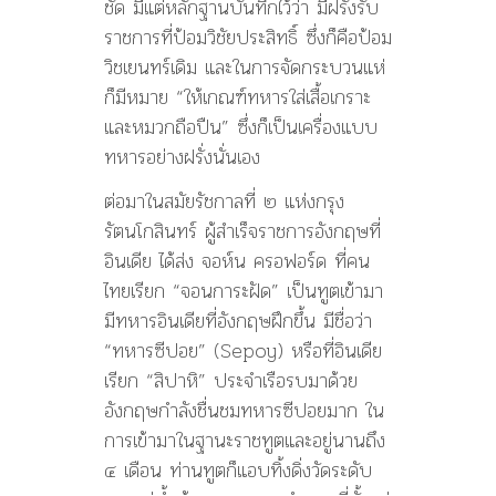
ชัด มีแต่หลักฐานบันทึกไว้ว่า มีฝรั่งรับ
ราชการที่ป้อมวิชัยประสิทธิ์ ซึ่งก็คือป้อม
วิชเยนทร์เดิม และในการจัดกระบวนแห่
ก็มีหมาย “ให้เกณฑ์ทหารใส่เสื้อเกราะ
และหมวกถือปืน” ซึ่งก็เป็นเครื่องแบบ
ทหารอย่างฝรั่งนั่นเอง
ต่อมาในสมัยรัชกาลที่ ๒ แห่งกรุง
รัตนโกสินทร์ ผู้สำเร็จราชการอังกฤษที่
อินเดีย ได้ส่ง จอห์น ครอฟอร์ด ที่คน
ไทยเรียก “จอนการะฝัด” เป็นทูตเข้ามา
มีทหารอินเดียที่อังกฤษฝึกขึ้น มีชื่อว่า
“ทหารซีปอย” (Sepoy) หรือที่อินเดีย
เรียก “สิปาหิ” ประจำเรือรบมาด้วย
อังกฤษกำลังชื่นชมทหารซีปอยมาก ใน
การเข้ามาในฐานะราชทูตและอยู่นานถึง
๔ เดือน ท่านทูตก็แอบทิ้งดิ่งวัดระดับ