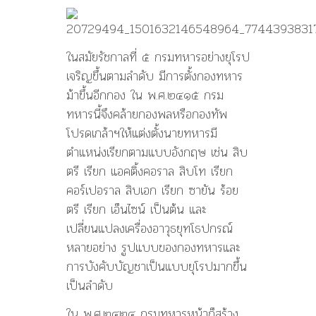
ในสมัยรัชกาลที่ ๕ กรมทหารอย่างยุโรป
เจริญขึ้นตามลำดับ มีการตั้งกองทหาร
ม้าขึ้นอีกกอง ใน พ.ศ.๒๔๑๕ กรม
ทหารนี้จึงคล้ายกองพลหรือกองทัพ
โปรดเกล้าฯให้แต่งตั้งนายทหารมี
ตำแหน่งเรียกตามแบบอังกฤษ เช่น สิบ
ตรี เรียก แอคติ้งคอราล สิบโท เรียก
คอร์เปอราล สิบเอก เรียก ซายัน ร้อย
ตรี เรียก เอ็นไซน์ เป็นต้น และ
เปลี่ยนแปลงเครื่องอาวุธยุทโธปกรณ์
หลายอย่าง รูปแบบของกองทหารและ
การบังคับบัญชาเป็นแบบยุโรปมากขึ้น
เป็นลำดับ
ใน พ.ศ.๒๔๒๔ กรมทหารหน้าก็สร้าง