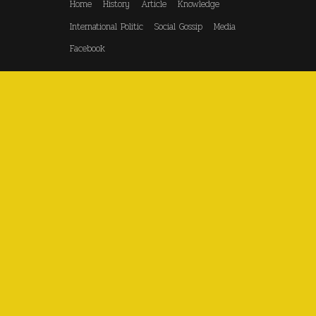
Home
History
Article
Knowledge
International Politic
Social Gossip
Media
Facebook