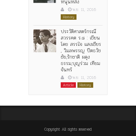
หนุนหลัง
พ.ย. 11, 2016
History
ประวัติศาสตร์กรณี
สวรรคต ร.๘ : เขียน
โดย สรรใจ แสงเชียร
, วิมลพรรญ ปีตธวัช
ชัย,รักชาติ ผดุง
ธรรม,บุญร่วม เทียม
จันทร์
พ.ย. 11, 2016
Article
History
Copyright All rights reserved