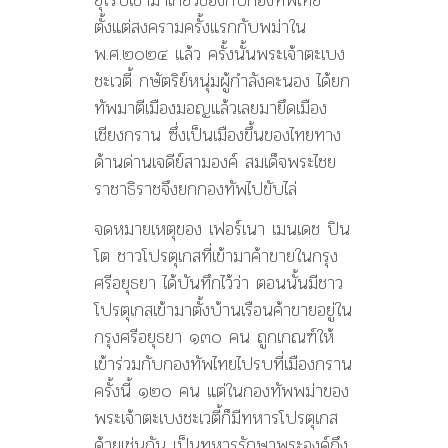
กับ
โปรตุเกส
ตั้งแต่สงครามครั้งแรกกับพม่าใน
ใน
พ.ศ.๒๐๒๔ แล้ว ครั้งนั้นพระเจ้าตะเบง
กอง
ชะเวตี้ กษัตริย์หนุ่มผู้กำลังคะนอง ได้ยก
ทัพ
ตะ
ทัพมาตีเมืองมอญแล้วเลยมายึดเมือง
เบง
เชียงกราน ซึ่งเป็นเมืองขึ้นของไทยทาง
ชะ
ด้านด่านเจดีย์สามองค์ สมเด็จพระไชย
เว
ตี้!
ราชาธิราชจึงยกกองทัพไปขับไล่
จดหมายเหตุของ เฟอร์เนา เมนเดช ปิน
โต ชาวโปรตุเกสที่เข้ามาค้าขายในกรุง
ศรีอยุธยา ได้บันทึกไว้ว่า ตอนนั้นมีชาว
โปรตุเกสเข้ามาตั้งบ้านเรือนค้าขายอยู่ใน
กรุงศรีอยุธยา ๑๓๐ คน ถูกเกณฑ์ให้
เข้าร่วมกับกองทัพไทยไปรบที่เมืองกราน
ครั้งนี้ ๑๒๐ คน แต่ในกองทัพพม่าของ
พระเจ้าตะเบงชะเวตี้ก็มีทหารโปรตุเกส
ด้วยเช่นกัน เป็นทหารรักษาพระองค์ถึง