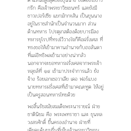
กรีก คือเจ้าพระยาวิชเยนทร์ และยังมี
ชาวเปอร์เซีย แขกมักกะสัน เป็นขุนนาง
อยู่ในราชสำนักเป็นจำนวนมาก ส่วน
ด้านทหาร โปรตุเกสต้องด้อยบารมีลง
ทหารยุโรปที่ทรงไว้วางใจก็คือฝรั่งเศส ที่
ทรงขอให้เข้ามาคานอำนาจกับฮอลันดา
ที่แผ่อิทธิพลเข้ามาอย่างน่ากลัว
นอกจากจะขอทหารฝรั่งเศสจากพระเจ้า
หลุยส์ที่ ๑๔ เข้ามาประจำการแล้ว ยัง
จ้าง ร้อยเอกเชอวาเลีย เดอ ฟอร์แบง
นายทหารฝรั่งเศสที่เข้ามาคณะทูต ให้อยู่
เป็นครูสอนทหารไทยด้วย
พอสิ้นรัชสมัยสมเด็จพระนารายณ์ ฝ่าย
ชาตินิยม คือ พระเพทราชา และ ขุนหล
วงสรศักดิ์ ขึ้นครองอำนาจ ฝ่ายที่
เคียดแค้นขมขื่นที่เห็นเจ้าพระยาวิชเยน