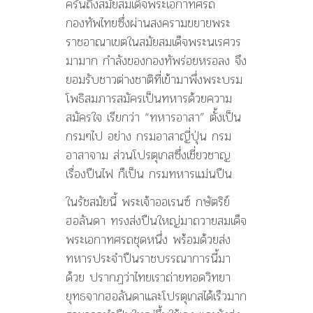
ครั้นถึงสมัยสมเด็จพระเอกาทศรถ
กองทัพไทยซึ่งผ่านสงครามขยายพระ
ราชอาณาเขตในสมัยสมเด็จพระนเรศวร
มามาก กำลังของกองทัพร่อยหรอลง จึง
ยอมรับชาวต่างชาติที่เข้ามาพึ่งพระบรม
โพธิสมภารสมัครเป็นทหารด้วยความ
สมัครใจ เรียกว่า “ทหารอาสา” ตั้งเป็น
กรมๆไป อย่าง กรมอาสาญี่ปุ่น กรม
อาสาจาม ส่วนโปรตุเกสซึ่งเชี่ยวชาญ
เรื่องปืนไฟ ก็เป็น กรมทหารแม่นปืน
ในรัชสมัยนี้ พระเจ้าออเรนซ์ กษัตริย์
ฮอลันดา ทรงส่งปืนใหญ่มาถวายสมเด็จ
พระเอกาทศรถชุดหนึ่ง พร้อมด้วยส่ง
ทหารประจำปืนราชบรรณาการนี้มา
ด้วย ปรากฏว่าไทยเราถ่ายทอดวิทยา
ยุทธจากฮอลันดาและโปรตุเกสได้เร็วมาก