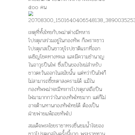
๕๐๐ คน
เหตุที่ทั้งไทยกับพม่าต่างมีทหาร
โปรตุเกสร่วมอยู่ในกองทัพ ก็เพราะชาว
โปรตุเกสเป็นชาวยุโรปชาติแรกที่ออก
เผชิญโชคทางทะเล และมีความชำนาญ
ในอาวุธปืนไฟ ซึ่งเป็นของใหม่สำหรับ
ชาวตะวันออกในสมัยนั้น แต่ทว่าปืนไฟก็
ไม่สามารถชี้ชะตาสงครามได้ แม้ใน
กองทัพพม่าจะมีทหารโปรตุเกสถือปืน
ไฟมามากกว่าในกองทัพไทยมาก แต่ก็ไม่
อาจต้านทานกองทัพไทยได้ ต้องเป็น
ฝ่ายพ่ายแพ้ถอยทัพไป
สมเด็จพระไชยราชาทรงชื่นชมน้ำใจของ
ชาวโปรตุเกสในครั้งนี้มาก พระราชทาน