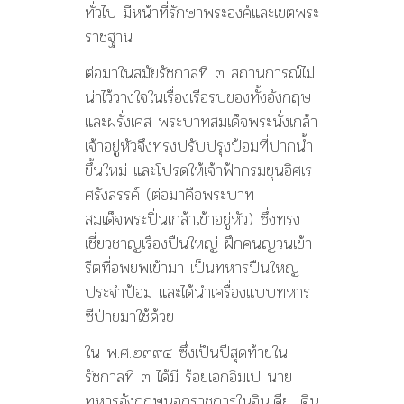
ทั่วไป มีหน้าที่รักษาพระองค์และเขตพระ
ราชฐาน
ต่อมาในสมัยรัชกาลที่ ๓ สถานการณ์ไม่
น่าไว้วางใจในเรื่องเรือรบของทั้งอังกฤษ
และฝรั่งเศส พระบาทสมเด็จพระนั่งเกล้า
เจ้าอยู่หัวจึงทรงปรับปรุงป้อมที่ปากน้ำ
ขึ้นใหม่ และโปรดให้เจ้าฟ้ากรมขุนอิศเร
ศรังสรรค์ (ต่อมาคือพระบาท
สมเด็จพระปิ่นเกล้าเข้าอยู่หัว) ซึ่งทรง
เชี่ยวชาญเรื่องปืนใหญ่ ฝึกคนญวนเข้า
รีตที่อพยพเข้ามา เป็นทหารปืนใหญ่
ประจำป้อม และได้นำเครื่องแบบทหาร
ซีป่ายมาใช้ด้วย
ใน พ.ศ.๒๓๙๔ ซึ่งเป็นปีสุดท้ายใน
รัชกาลที่ ๓ ได้มี ร้อยเอกอิมเป นาย
ทหารอังกฤษนอกราชการในอินเดีย เดิน