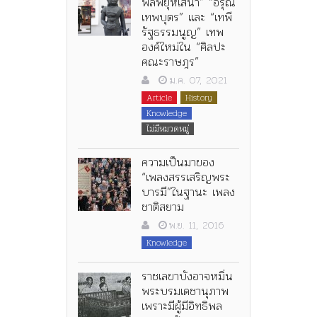
พลพยุหเสนา” “อรุณ
เทพบุตร” และ “เทพี
รัฐธรรมนูญ” เทพ
องค์ใหม่ใน “ศิลปะ
คณะราษฎร”
ม.ค. 07, 2021
Article
History
Knowledge
ไม่มีหมวดหมู่
ความเป็นมาของ
“เพลงสรรเสริญพระ
บารมี”ในฐานะ เพลง
ชาติสยาม
พ.ย. 11, 2016
Knowledge
ราชเลขาบังอาจหมิ่น
พระบรมเดชานุภาพ
เพราะมีผู้มีอิทธิพล