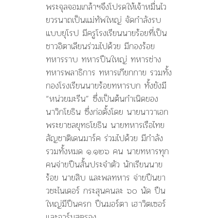
พระจุลจอมเกล้าฯจึงโปรดให้เจ้าหมื่นไว
ยวรนาถเป็นแม่ทัพใหญ่ จัดกำลังรบ
แบบยุโรป มีครูโรงเรียนนายร้อยที่เป็น
ชาวอิตาเลียนร่วมไปด้วย มีกองร้อย
ทหารราบ ทหารปืนใหญ่ ทหารช่าง
ทหารพลาธิการ ทหารเกียกกาย รวมทั้ง
กองโรงเรียนนายร้อยทหารบก ทั้งยังมี
“หน่วยมะรีน” ซึ่งเป็นต้นกำเนิดของ
นาวิกโยธิน ซึ่งก่อตั้งโดย นายนาวาเอก
พระยาชลยุทธโยธิน นายทหารเรือไทย
สัญชาติเดนมาร์ค ร่วมไปด้วย มีกำลัง
รวมทั้งหมด ๑.๑๒๖ คน นายทหารทุก
คนจ่ายปืนสั้นประจำตัว นักเรียนนาย
ร้อย นายสิบ และพลทหาร จ่ายปืนยา
วชะไนเดอร์ กระสุนคนละ ๖๐ นัด ปืน
ใหญ่มีปืนครก ปืนมอร์ตา เฮาวิตเซอร์
และอาร์มสตรอง