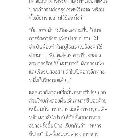
ของแม่น้ำเจ้าพระยา และทำแผนที่ตั้งแต่
ปากอ่าวจนถึงกรุงเทพฯไว้หมด พร้อม
ทั้งเขียนรายงานไว้ข้อหนึ่งว่า
“ข้อ ๙๒ ถ้าจะเกิดสงครามขึ้นกับไทย
การจัดกำลังรบเพื่อปราบปราม ไม่
จำเป็นต้องทำใหญ่โตและเปลืองค่าใช้
จ่ายมาก เพียงแต่ส่งทหารซีปอยสอง
สามกองร้อยตีขึ้นมาทางปีนังทางหนึ่ง
และเรือรบสองสามลำไปปิดอ่าวอีกทาง
หนึ่งก็เพียงพอแล้ว…”
แสดงว่าอังกฤษเชื่อมั่นทหารซีปอยมาก
ส่วนไทยก็พลอยตื่นเต้นทหารซีปอยด้วย
เหมือนกัน พระบาทสมเด็จพระพุทธเลิศ
หล้านภาลัยโปรดให้จัดตั้งกองทหาร
อย่างฝรั่งขึ้นบ้าง เรียกกันว่า “ทหาร
ซีป่าย” มีเครื่องแบบต่างจากทหาร