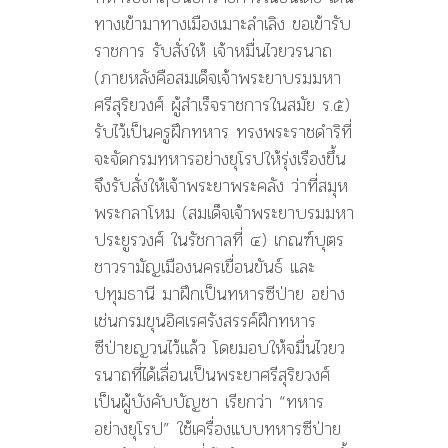
ทางเข้ามาทางเมืองเมาะลำเลิง ขอเข้ารับ
ราชการ รับสั่งให้ เจ้าหมื่นไวยวรนาถ
(ภายหลังคือสมเด็จเจ้าพระยาบรมมหา
ศรีสุริยวงศ์ ผู้สำเร็จราชการในสมัย ร.๕)
รับไว้เป็นครูฝึกทหาร ทรงพระราชดำริที่
จะจัดกรมทหารอย่างยุโรปให้รุ่งเรืองขึ้น
จึงรับสั่งให้เจ้าพระยาพระคลัง ว่าที่สมุห
พระกลาโหม (สมเด็จเจ้าพระยาบรมมหา
ประยูรวงศ์ ในรัชกาลที่ ๔) เกณฑ์บุตร
ชาวรามัญเมืองนครเขื่อนขันธ์ และ
ปทุมธานี มาฝึกเป็นทหารซีป่าย อย่าง
เช่นกรมขุนอิศเรศรังสรรค์ฝึกทหาร
ซีป่ายญวนไว้แล้ว โดยมอบให้จมื่นไวยว
รนาถที่ได้เลื่อนเป็นพระยาศรีสุริยวงศ์
เป็นผู้บังคับบัญชา เรียกว่า “ทหาร
อย่างยุโรป” ใช้เครื่องแบบทหารซีป่าย