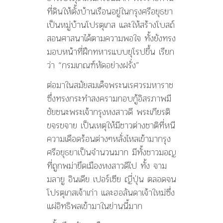
ที่ดินให้ตั้งบ้านเรือนอยู่ในกรุงศรีอยุธยา
เป็นหมู่บ้านโปรตุเกส และให้สร้างโบสถ์
สอนศาสนาได้ตามความพอใจ ทั้งยังทรง
มอบหน้าที่ฝึกทหารแบบยุโรปขึ้น เรียก
ว่า “กรมเกณฑ์หัดอย่างฝรั่ง”
ต่อมาในสมัยสมเด็จพระนเรศวรมหาราช
ซึ่งทรงกระทำสงครามกอบกู้อิสรภาพมี
ชัยชนะพระเจ้ากรุงหงสาวดี พระเกียรติ
ขจรขจาย เป็นเหตุให้มีชาวต่างชาติที่หนี
ความเดือดร้อนต่างๆหลั่งไหลเข้ามากรุง
ศรีอยุธยาเป็นจำนวนมาก มีทั้งชาวมอญ
ที่ถูกพม่ายึดเมืองหงสาวดีไป ทั้ง จาม
มลายู อินเดีย เปอร์เซีย ญี่ปุ่น ตลอดจน
โปรตุเกสเจ้าเก่า และฮอลันดาเจ้าใหม่ซึ่ง
แผ่อิทธิพลเข้ามาในย่านนี้มาก