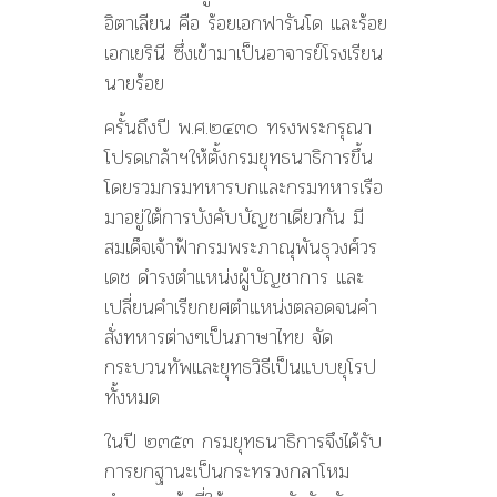
อิตาเลียน คือ ร้อยเอกฟารันโด และร้อย
เอกเยรินี ซึ่งเข้ามาเป็นอาจารย์โรงเรียน
นายร้อย
ครั้นถึงปี พ.ศ.๒๔๓๐ ทรงพระกรุณา
โปรดเกล้าฯให้ตั้งกรมยุทธนาธิการขึ้น
โดยรวมกรมทหารบกและกรมทหารเรือ
มาอยู่ใต้การบังคับบัญชาเดียวกัน มี
สมเด็จเจ้าฟ้ากรมพระภาณุพันธุวงศ์วร
เดช ดำรงตำแหน่งผู้บัญชาการ และ
เปลี่ยนคำเรียกยศตำแหน่งตลอดจนคำ
สั่งทหารต่างๆเป็นภาษาไทย จัด
กระบวนทัพและยุทธวิธีเป็นแบบยุโรป
ทั้งหมด
ในปี ๒๓๕๓ กรมยุทธนาธิการจึงได้รับ
การยกฐานะเป็นกระทรวงกลาโหม