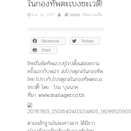
ในกองทัพตะเบงชะเวตี้!
ส.ค. 14, 2017
ปิดความเห็น
Article
บน
ไทย
เริ่ม
จัด
Facebook
Twitter
ทัพ
แบบ
Print
ยุโรป
ตั้งแต่
ไทยเริ่มจัดทัพแบบยุโรปตั้งแต่สงคราม
สงคราม
ครั้งแรกกับพม่า! ส่งโปรตุเกสในกองทัพ
ครั้ง
ไทย..ไปรบกับโปรตุเกสในกองทัพตะเบง
แรก
กับ
ชะเวตี้! โดย : โรม บุนนาค
พม่า!
ที่มา
www.manager.co.th
ส่ง
โปรตุเกส
ใน
กองทัพ
ไทย..ไป
ตามหลักฐานในพงศาวดาร ได้มีชาว
รบ
ยุโรปเข้ามาเกี่ยวข้องกับกองทัพไทย