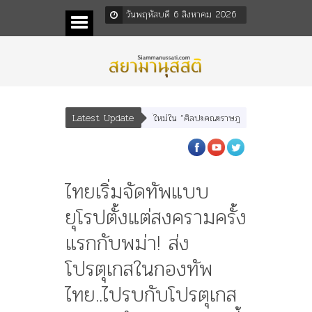
วันพฤหัสบดี 6 สิงหาคม 2026
Latest Update
และ “เทพีรัฐธรรมนูญ” เทพองค์ใหม่ใน “ศิลปะคณะราษฎร”
พระราชมารดา ผู้ทรงปิด
ไทยเริ่มจัดทัพแบบ
ยุโรปตั้งแต่สงครามครั้ง
แรกกับพม่า! ส่ง
โปรตุเกสในกองทัพ
ไทย..ไปรบกับโปรตุเกส