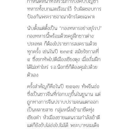
กำหนดหน้าที่ให้รวมการบังคับบัญชา
ทหารทั้งบกและเรือมาไว้ รับผิดชอบการ
ป้องกันพระราชอาณาจักรโดยเฉพาะ
นับตั้งแต่ตั้งเป็น “กองทหารอย่างยุโรป”
กองทหารนี้พร้อมด้วยครูฝึกชาวต่าง
ประเทศ ก็ต้องไปราชการสงครามด้วย
ทุกครั้ง เช่นในปี ๒๓๙๕ สมัยรัชกาลที่
๔ ซึ่งยกทัพไปตีเมืองเชียงตุง เมื่อเริ่มฝึก
ได้ไม่เท่าไหร่ ร.อ.น็อกซ์ก็ต้องคุมไปด้วย
ตัวเอง
ครั้งสำคัญก็คือในปี ๒๔๑๗ ทัพจีนฮ่อ
ซึ่งเป็นชาวจีนที่ก่อกบฏขึ้นในยูนาน แต่
ถูกทางการจีนปราบปรามจนแตกออก
เป็นหลายสาย กลุ่มหนึ่งเข้ามายึดทุ่ง
เชียงคำ หัวเมืองชายแดนรวมกำลังเข้าตี
แต่ก็ยังขับไล่ฮ่อไปไม่ได้ พระบาทสมเด็จ