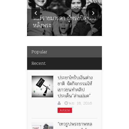
ทพบุตร”
คำสารภา
นูญ” เทพ
ราษฎร หล
ะคณะ
พระราชมารดา ผู้ทรงปิดทอง
ต่อในหลว
หลังพระ
กว่า 80ป
Popular
Recent
ประชาไทรับเงินต่าง
ชาติ จัดกิจกรรมให้
เยาวชนทำคลิป
ประเด็น”ล่าแม่มด”
พ.ย. 18, 2016
Article
“เทวรูปพระยาพหล