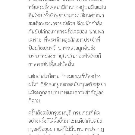
ทร์และฝรั่งเศสมามีอำนาจอยู่บนผืนแผ่น
ดินไทย ทั้งยังพยายามจะเปลี่ยนศาสนา
สมเด็จพระนารายณ์ด้วย จึงผนึกกำลัง
กันขับไล่กองทหารฝรั่งเศสของ นายพล
เดฟาซ ที่พระเจ้าหลุยส์ส่งมาประจำที่
ป้อมวิชเยนทร์ บาทหลวงถูกจับขัง
บทบาทของชาวยุโรปในกองทัพไทยก็
ขาดหายไปตั้งแต่บัดนั้น
แต่อย่างไรก็ตาม “กรมเกณฑ์หัดอย่าง
ฝรั่ง” ก็ยังคงอยู่ตลอดสมัยกรุงศรีอยุธยา
แม้จะถูกลดบทบาทและความสำคัญลง
ก็ตาม
ครั้นถึงสมัยกรุงธนบุรี กรมเกณฑ์หัด
อย่างฝรั่งก็ได้ตั้งขึ้นมาเช่นเดียวกับสมัย
กรุงศรีอยุธยา แต่ก็ไม่มีบทบาทปรากฏ