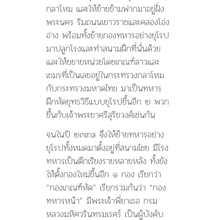
กลาโหม และให้ย้ายข้ามฟากมาอยู่ฝั่ง
พระนคร ริมถนนเยาวราชและคลองโอ่ง
อ่าง พร้อมทั้งย้ายกองทหารอย่างยุโรป
มาปลูกโรงและทำสนามฝึกที่นั่นด้วย
และให้ขยายหน่วยโดยเกณฑ์ลาวและ
เขมรที่เป็นเลขอยู่ในกระทรวงกลาโหม
กับกระทรวงมหาดไทย มาเป็นทหาร
ฝึกหัดยุทธวิธีแบบยุโรปขึ้นอีก ๒ พวก
ขึ้นกับเจ้าพระยาศรีสุริยวงศ์เช่นกัน
จนในปี ๒๓๙๘ จึงให้ย้ายทหารอย่าง
ยุโรปทั้งหมดมาตั้งอยู่ที่สนามไชย มีโรง
ทหารเป็นตึกเรียงรายหลายหลัง ทั้งยัง
ให้ตั้งกองใหม่ขึ้นอีก ๑ กอง เรียกว่า
“กองเกณฑ์หัด” เรียกรวมกันว่า “กอง
ทหารหน้า” มีพระเจ้าพี่ยาเธอ กรม
หลวงมหิศวรินทรมเรศร์ เป็นผู้บังคับ