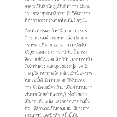
อาคารเป็นตึกใหญ่เป็นที่ทำการ มีนาม
ว่า “ศาลายุทธนาธิการ” ซึ่งก็คืออาคาร
ที่ทำการกระทรวงกลาโหมในปัจจุบัน
ถึงแม้จะโปรดเกล้าฯให้แยกกรมทหาร
รักษาพระองค์ กรมทหารล้อมวัง และ
กรมทหารฝีพาย ออกจากการบังคับ
บัญชาของกรมทหารหน้าไปเป็นกรม
อิสระ แต่ก็โปรดเกล้าฯให้กรมทหารหน้า
รับไพร่หลวง และบุตรของหมู่ต่างๆ ไม่
ว่าหมู่ใดกระทรวงใด สมัครเข้าเป็นทหาร
ในกรมนี้ได้ มีกำหนด ๕ ปีพ้นประจำ
การ จึงมีคนสมัครเข้ามาเป็นจำนวนมาก
เช่นพวกไทยดำที่เพชรบุรี ทั้งยังขยาย
เป็นกองดับเพลิง และกองทหารช่างขึ้น
ด้วย มีลักษณะเป็นกองผสม มีชาวต่าง
ประเทศเป็นครูฝึกอีก ครั้งนี้เป็น