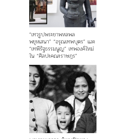
“เทวรูปพระยาพหลพล
พยุหเสนา” “อรุณเทพบุตร” และ
“เทพีรัฐธรรมนูญ” เทพองค์ใหม่
ใน “ศิลปะคณะราษฎร”