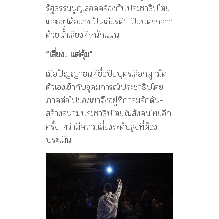
รัฐธรรมนูญสอดคล้องกับประชาธิปไตย
และอยู่ได้อย่างเป็นเกียรติ” ปิยบุตรกล่าว
ด้วยน้ำเสียงที่หนักแน่น
“เสี่ยง.. แต่คุ้ม”
เมื่อปัญญาชนที่ชื่อปิยบุตรเลือกผูกมัด
ตัวเองเข้ากับอุดมการณ์ประชาธิปไตย
ภาคต่อไปของเขาจึงอยู่ที่การผลักดัน-
สร้างสนามประชาธิปไตยในสังคมไทยอีก
ครั้ง ทว่ามีความเสี่ยงระดับสูงที่ต้อง
ประเมิน