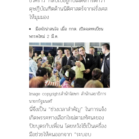
ชั่วคราว’ กลับไปอยู่กับเผด็จการดีกว่า”
ดุษฎีบัณฑิตด้านนิติศาสตร์จากฝรั่งเศส
ให้มุมมอง
มีอะไรน่าสนใจ เมื่อ กกต. เปิดจดทะเบียน
พรรคใหม่ 2 มี.ค.
Image copyright
สำนักโฆษก สำนักเลขาธิการ
นายกรัฐมนตรี
นี่จึงเป็น “ช่วงเวลาสำคัญ” ในการแจ้ง
เกิดพรรคทางเลือกใหม่ตามทัศนะของ
ปิยบุตรกับเพื่อน โดยหวังใช้เป็นเครื่อง
มือช่วยให้คนออกจาก “ระบอบ