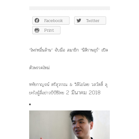
“ไพร่
หมื่น
ล้าน”
Facebook
Twitter
จับ
มือ
Print
สมาชิก
“นิติ
ราษฎร์”
“ไพร่หมื่นล้าน” จับมือ สมาชิก “นิติราษฎร์” เปิด
เปิด
ตัว
พรรค
ตัวพรรคใหม่
ใหม่
–
หทัยกาญจน์ ตรีสุวรรณ & วิดีโอโดย วสวัตติ์ ลุ
BBCไทย
2 มีนาคม 2018
ขะรัง
ผู้สื่อข่าวบีบีซีไทย