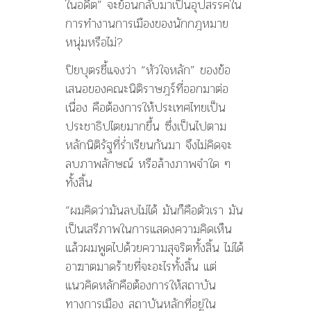
ในอดีต” จะย้อนกลับมาเป็นอุปสรรคใน
การทำงานการเมืองของนักกฎหมาย
หนุ่มหรือไม่?
ปิยบุตรชี้แจงว่า “หัวใจหลัก” ของข้อ
เสนอของคณะนิติราษฎร์ที่ออกมาต่อ
เนื่อง คือต้องการให้ประเทศไทยเป็น
ประชาธิปไตยมากขึ้น ซึ่งเป็นไปตาม
หลักนิติรัฐที่ร่ำเรียนกันมา จึงไม่คิดจะ
ลบภาพลักษณ์ หรือล้างภาพจำใด ๆ
ทั้งสิ้น
“ผมคิดว่ามันลบไม่ได้ มันก็คือตัวเรา มัน
เป็นเสรีภาพในการแสดงความคิดเห็น
แล้วผมพูดไปด้วยความสุจริตทั้งสิ้น ไม่ได้
อาฆาตมาดร้ายที่จะอะไรทั้งสิ้น แต่
แนวคิดหลักคือต้องการให้สถาบัน
ทางการเมือง สถาบันหลักที่อยู่ใน