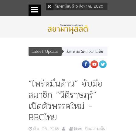
วันพฤหัสบดี 6 สิงหาคม 2026
Latest Update
งอดีตคณะราษฎร หลังกระทำมิบังควรต่อในหลวงสามรัชกาล ร่วมกว่า 80ปี
ร.๖ สร้า
“ไพร่หมื่นล้าน” จับมือ
สมาชิก “นิติราษฎร์”
เปิดตัวพรรคใหม่ –
BBCไทย
มี.ค. 03, 2018
ปิดความเห็น
News
บน