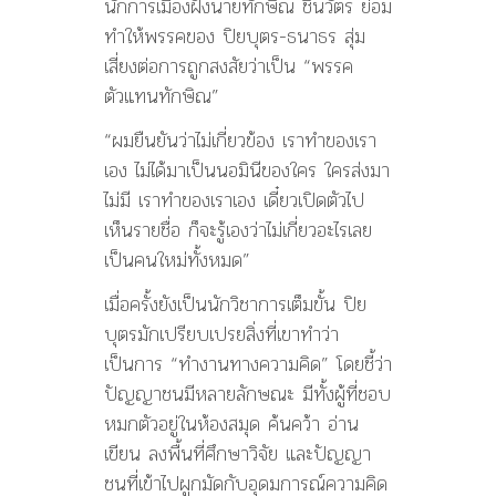
นักการเมืองฝั่งนายทักษิณ ชินวัตร ย่อม
ทำให้พรรคของ ปิยบุตร-ธนาธร สุ่ม
เสี่ยงต่อการถูกสงสัยว่าเป็น “พรรค
ตัวแทนทักษิณ”
“ผมยืนยันว่าไม่เกี่ยวข้อง เราทำของเรา
เอง ไม่ได้มาเป็นนอมินีของใคร ใครส่งมา
ไม่มี เราทำของเราเอง เดี๋ยวเปิดตัวไป
เห็นรายชื่อ ก็จะรู้เองว่าไม่เกี่ยวอะไรเลย
เป็นคนใหม่ทั้งหมด”
เมื่อครั้งยังเป็นนักวิชาการเต็มขั้น ปิย
บุตรมักเปรียบเปรยสิ่งที่เขาทำว่า
เป็นการ “ทำงานทางความคิด” โดยชี้ว่า
ปัญญาชนมีหลายลักษณะ มีทั้งผู้ที่ชอบ
หมกตัวอยู่ในห้องสมุด ค้นคว้า อ่าน
เขียน ลงพื้นที่ศึกษาวิจัย และปัญญา
ชนที่เข้าไปผูกมัดกับอุดมการณ์ความคิด