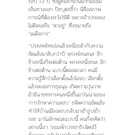
รอบ 13 ปี ซึ่งผู้คนจำนวนมากมองไม่
เห็นทางออก ปิยบุตรชี้ว่า นี่คือสภาพ
การณ์ที่ต้องระวังให้ดี เพราะถ้าประคอง
ไม่ดีจะเสร็จ “ตาอยู่” ซึ่งหมายถึง
“เผด็จการ”
“ประเทศไทยอ่อนล้าเหนื่อยล้ากับความ
ขัดแย้งมาสิบกว่าปี พรรคไหนชนะ อีก
ข้างหนึ่งก็จะต่อต้าน พรรคหนึ่งชนะ อีก
ข้างต่อต้าน แบบนี้ตลอดเวลา คนมี
ความรู้สึกว่าเลือกตั้งแล้วไม่จบ เลือกตั้ง
แล้วจะเจอการชุมนุม เกิดความวุ่นวาย
ถ้ามีนายทหารคนหนึ่งขึ้นมาในนามของ
‘การรักษาความสงบ’ ขจัดความขัดแย้ง
ทำให้บ้านเมืองสงบกลับมาเข้ารูปเข้า
รอย มาในลักษณะแบบนี้ คนก็จะคิดว่า
อย่างนี้เรา ‘ยอมพักประชาธิปไตยไว้