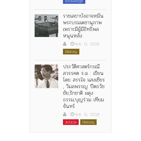
Knowledge
ราชเลขาบังอาจหมิ่น
พระบรมเดชานุภาพ
เพราะมีผู้มีอิทธิพล
หนุนหลัง
พ.ย. 11, 2016
History
ประวัติศาสตร์กรณี
สวรรคต ร.๘ : เขียน
โดย สรรใจ แสงเชียร
, วิมลพรรญ ปีตธวัช
ชัย,รักชาติ ผดุง
ธรรม,บุญร่วม เทียม
จันทร์
พ.ย. 11, 2016
Article
History