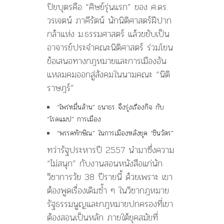
ปิยบุตรคือ “ศิษย์รุ่นแรก” ของ ศ.ดร.
วรเจตน์ ภาคีรัตน์ นักนิติศาสตร์ฝีปาก
กล้าแห่ง ม.ธรรมศาสตร์ แล้วขยับเป็น
อาจารย์ประจำคณะนิติศาสตร์ ร่วมโยน
ข้อเสนอทางกฎหมายและการเมืองอัน
แหลมคมออกสู่สังคมในนามคณะ “นิติ
ราษฎร์”
“ไพร่หมื่นล้าน” ธนาธร จึงรุ่งเรืองกิจ กับ
“โรดแมป” การเมือง
“พรรคทักษิณ” ในการเมืองหลังยุค “ชินวัตร”
ทว่ารัฐประหารปี 2557 นำมาซึ่งความ
“ไม่สนุก” กับงานสอนหนังสือแก่นัก
วิชาการวัย 38 ปีรายนี้ ด้วยเพราะ เขา
ต้องพูดเรื่องเดิมซ้ำ ๆ ในวิชากฎหมาย
รัฐธรรมนูญและกฎหมายปกครองที่เขา
ต้องสอนเป็นหลัก ภายใต้ยุคสมัยที่