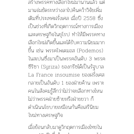
สร้างพรรคทางเลือกใหม่มานานแล้ว แต่
มาแจ่มชัดระหว่างลาไปค้นคว้าวิจัยเพิ่ม
เติมที่ประเทศฝรั่งเศส เมื่อปี 2558 ซึ่ง
เป็นช่วงที่เกิดวิกฤตการณ์ทางการเมือง
และเศรษฐกิจในยุโรป ทำให้มีพรรคทาง
เลือกใหม่เกิดขึ้นและได้รับความนิยมมาก
ขึ้น เช่น พรรคโพเดมอส (Podemos)
ในสเปนซึ่งมาเป็นพรรคอันดับ 3 พรรค
ซีริซา (Syriza) ของกรีซได้เป็นรัฐบาล
La France insoumise ของฝรั่งเศส
กลายเป็นอันดับ 1 ของฝ่ายค้าน เพราะ
คนในสังคมรู้สึกว่าไม่ว่าจะเลือกทางไหน
ไม่ว่าพรรคฝ่ายซ้ายหรือฝ่ายขวา ก็
ดำเนินนโยบายเหมือนกันคือเสรีนิยม
ใหม่ทางเศรษฐกิจ
เมื่อย้อนกลับมาดูวิกฤตการเมืองไทยใน