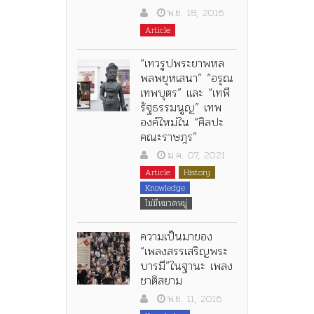
พ.ย. 18, 2016
Article
“เทวรูปพระยาพหล
พลพยุหเสนา” “อรุณ
เทพบุตร” และ “เทพี
รัฐธรรมนูญ” เทพ
องค์ใหม่ใน “ศิลปะ
คณะราษฎร”
ม.ค. 07, 2021
Article
History
Knowledge
ไม่มีหมวดหมู่
ความเป็นมาของ
“เพลงสรรเสริญพระ
บารมี”ในฐานะ เพลง
ชาติสยาม
พ.ย. 11, 2016