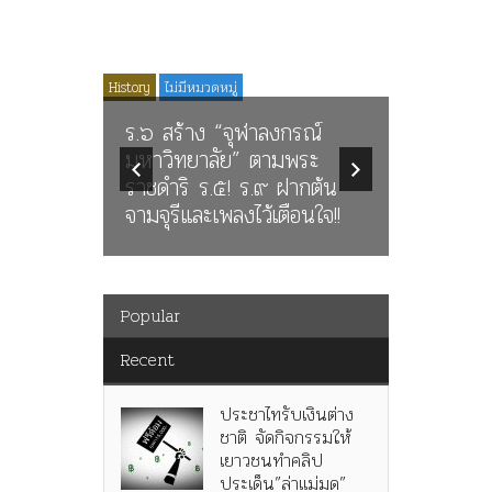
Media
News
History
ไม่มีหมวดหมู่
Article
History
ตคณะ
ร.๖ สร้าง “จุฬาลงกรณ์
มิบังควร
มหาวิทยาลัย” ตามพระ
นางในวร
าล ร่วม
ราชดำริ ร.๕! ร.๙ ฝากต้น
นิพนธ์ใน
จามจุรีและเพลงไว้เตือนใจ!!
พระมงกุฎเ
Popular
Recent
ประชาไทรับเงินต่าง
ชาติ จัดกิจกรรมให้
เยาวชนทำคลิป
ประเด็น”ล่าแม่มด”