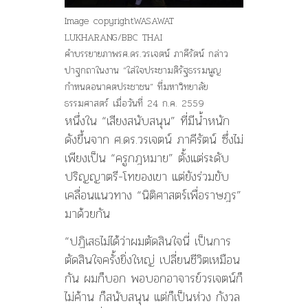
Image copyright
WASAWAT
LUKHARANG/BBC THAI
คำบรรยายภาพ
รศ.ดร.วรเจตน์ ภาคีรัตน์ กล่าว
ปาฐกถาในงาน “ใส่ใจประชามติรัฐธรรมนูญ
กำหนดอนาคตประชาชน” ที่มหาวิทยาลัย
ธรรมศาสตร์ เมื่อวันที่ 24 ก.ค. 2559
หนึ่งใน “เสียงสนับสนุน” ที่มีน้ำหนัก
ดังขึ้นจาก ศ.ดร.วรเจตน์ ภาคีรัตน์ ซึ่งไม่
เพียงเป็น “ครูกฎหมาย” ตั้งแต่ระดับ
ปริญญาตรี-โทของเขา แต่ยังร่วมขับ
เคลื่อนแนวทาง “นิติศาสตร์เพื่อราษฎร”
มาด้วยกัน
“ปฏิเสธไม่ได้ว่าผมตัดสินใจนี่ เป็นการ
ตัดสินใจครั้งยิ่งใหญ่ เปลี่ยนชีวิตเหมือน
กัน ผมก็บอก พอบอกอาจารย์วรเจตน์ก็
ไม่ค้าน ก็สนับสนุน แต่ก็เป็นห่วง กังวล