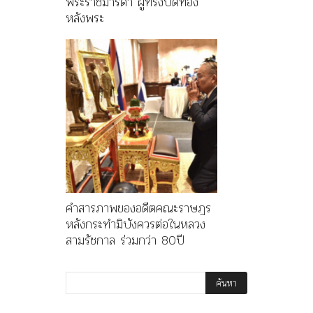
พระราชมารดา ผู้ทรงปิดทอง
หลังพระ
คำสารภาพของอดีตคณะราษฎร
หลังกระทำมิบังควรต่อในหลวง
สามรัชกาล ร่วมกว่า 80ปี