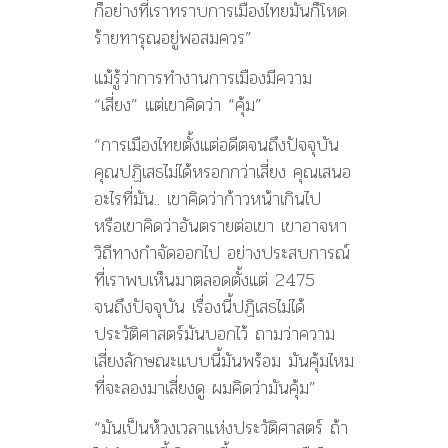
ก็อย่างที่เราทราบการเมืองไทยมันก็โหด
ร้ายทารุณอยู่พอสมควร”
แม้รู้ว่าการทำงานการเมืองมีความ
“เสี่ยง” แต่เขาคิดว่า “คุ้ม”
“การเมืองไทยตั้งแต่อดีตจนถึงปัจจุบัน
คุณปฏิเสธไม่ได้หรอกกว่าเสี่ยง คุณเสนอ
อะไรที่มัน.. เขาคิดว่าก้าวหน้าเกินไป
หรือเขาคิดว่าอันตรายต่อเขา เขาอาจหา
วิถีทางกำจัดออกไป อย่างประสบการณ์
ที่เราพบเห็นมาตลอดตั้งแต่ 2475
จนถึงปัจจุบัน เรื่องนี้ปฏิเสธไม่ได้
ประวัติศาสตร์มันบอกไว้ ถามว่าความ
เสี่ยงลักษณะแบบนี้มันพร้อม มันคุ้มไหม
ที่จะลองมาเสี่ยงดู ผมคิดว่ามันคุ้ม”
“มันเป็นห้วงเวลาแห่งประวัติศาสตร์ ถ้า