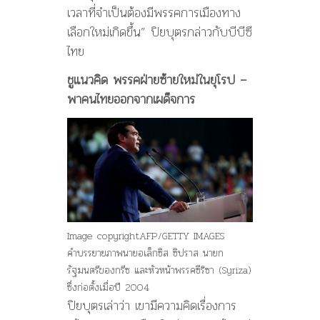
เวลาที่จำเป็นต้องมีพรรคการเมืองทาง
เลือกใหม่เกิดขึ้น” ปิยบุตรกล่าวกับบีบีซี
ไทย
ชูแนวคิด
พรรคฝ่ายซ้ายใหม่ในยุโรป
–
พาคนไทยออกจากเผด็จการ
Image copyright
AFP/GETTY IMAGES
คำบรรยายภาพ
นายอเล็กซิส ซิปราส นายก
รัฐมนตรีของกรีซ และหัวหน้าพรรคซีริซา (Syriza)
ซึ่งก่อตั้งเมื่อปี 2004
ปิยบุตรเล่าว่า เขามีความคิดเรื่องการ