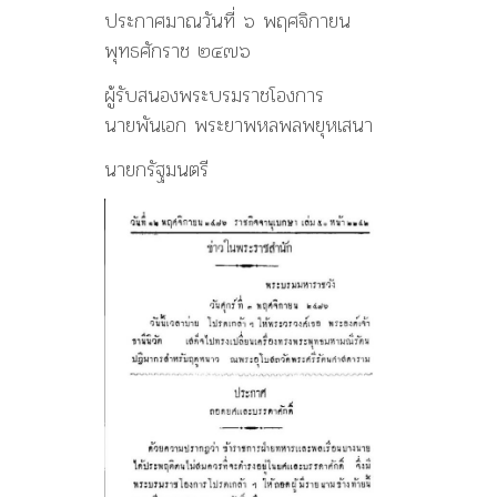
ประกาศมาณวันที่ ๖ พฤศจิกายน
พุทธศักราช ๒๔๗๖
ผู้รับสนองพระบรมราชโองการ
นายพันเอก พระยาพหลพลพยุหเสนา
นายกรัฐมนตรี