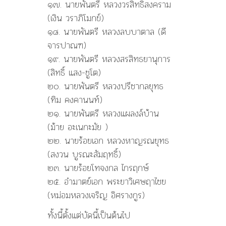
๑๗. นายพันตรี หลวงวรสิทธิสงคราม
(เงิน วราภิโมกข์)
๑๘. นายพันตรี หลวงลบบาตาล (ดี
จารปาณฑ)
๑๙. นายพันตรี หลวงสรสิทธยานุการ
(สิทธิ์ แสง-ชูโต)
๒๐. นายพันตรี หลวงปรีชากลยุทธ
(ทิม คงคานนท์)
๒๑. นายพันตรี หลวงแผลงล์บ้าน
(ม้าย อะเนกะมัย )
๒๒. นายร้อยเอก หลวงหาญรณยุทธ
(สงวน บูรณะสัมฤทธิ์)
๒๓. นายร้อยโทจงกล ไกรฤกษ์
๒๕. อำมาตย์เอก พระยาวิเศษฤาไชย
(หม่อมหลวงเจริญ อิศรางกูร)
ทั้งนี้ตั้งแต่บัดนี้เป็นต้นไป