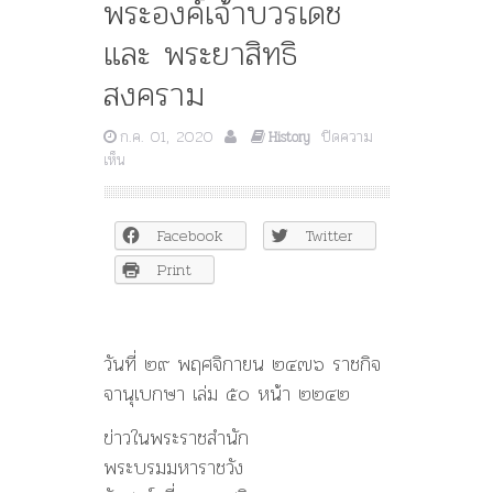
พระองค์เจ้าบวรเดช
และ พระยาสิทธิ
สงคราม
ก.ค. 01, 2020
ปิดความ
History
บน
เห็น
๒๔๗๖
คณะ
ราษฎร
Facebook
Twitter
ตัดสิน
ใจ
Print
ถอด
ยศ
ผู้
จงรัก
วันที่ ๒๙ พฤศจิกายน ๒๔๗๖ ราชกิจ
ภักดี
จานุเบกษา เล่ม ๕๐ หน้า ๒๒๔๒
ของ
พระ
ข่าวในพระราชสำนัก
มหา
พระบรมมหาราชวัง
กษัตริย์
หนึ่ง