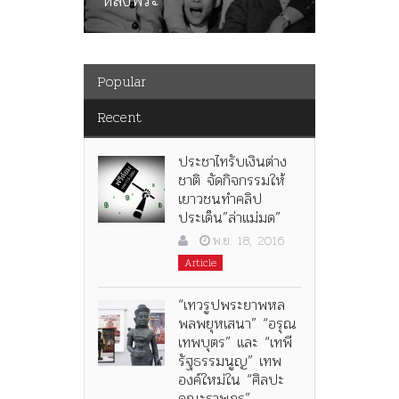
Popular
Recent
ประชาไทรับเงินต่าง
ชาติ จัดกิจกรรมให้
เยาวชนทำคลิป
ประเด็น”ล่าแม่มด”
พ.ย. 18, 2016
Article
“เทวรูปพระยาพหล
พลพยุหเสนา” “อรุณ
เทพบุตร” และ “เทพี
รัฐธรรมนูญ” เทพ
องค์ใหม่ใน “ศิลปะ
คณะราษฎร”