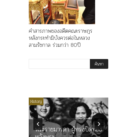
คำสารภาพของอดีตคณะราษฎร
หลังกระทำมิบังควรต่อในหลวง
สามรัชกาล ร่วมกว่า 80ปี
ไม่มีหมวดหมู่
History
Article
History
ลพล
ทพบุตร”
คำสารภา
นูญ” เทพ
ราษฎร หล
ะคณะ
พระราชมารดา ผู้ทรงปิดทอง
ต่อในหลว
หลังพระ
กว่า 80ป