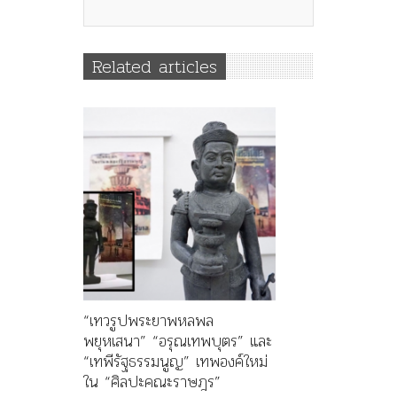
Related articles
“เทวรูปพระยาพหลพล
พยุหเสนา” “อรุณเทพบุตร” และ
“เทพีรัฐธรรมนูญ” เทพองค์ใหม่
ใน “ศิลปะคณะราษฎร”