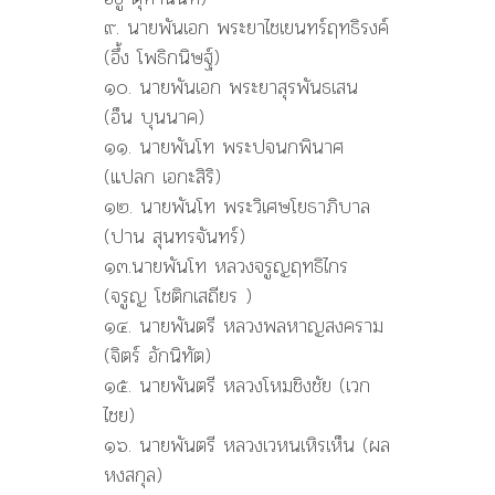
๙. นายพันเอก พระยาไชเยนทร์ฤทธิรงค์
(อึ้ง โพธิกนิษฐ์)
๑๐. นายพันเอก พระยาสุรพันธเสน
(อ็น บุนนาค)
๑๑. นายพันโท พระปจนกพินาศ
(แปลก เอกะสิริ)
๑๒. นายพันโท พระวิเศษโยธาภิบาล
(ปาน สุนทรจันทร์)
๑๓.นายพันโท หลวงจรูญฤทธิไกร
(จรูญ โชติกเสถียร )
๑๔. นายพันตรี หลวงพลหาญสงคราม
(จิตร์ อักนิทัต)
๑๕. นายพันตรี หลวงโหมชิงชัย (เวก
ไชย)
๑๖. นายพันตรี หลวงเวหนเหิรเห็น (ผล
หงสกุล)