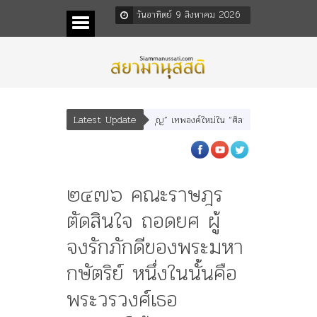
วันอาทิตย์ 9 สิงหาคม 2026
Latest Update
” “อรุณเทพบุตร” และ “เทพีรัฐธรรมนูญ” เทพองค์ใหม่ใน “ศิลปะคณะราษฎร”
พระรา
๒๔๗๖ คณะราษฎร
ตัดสินใจ ถอดยศ ผู้
จงรักภักดีของพระมหา
กษัตริย์ หนึ่งในนั้นคือ
พระวรวงศ์เธอ