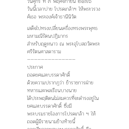
วันศุกร์ ที่ ๓ พฤศจิกายน ๒๔๗๖
ใน
วันนี้เวลาบ่าย โปรดเกล้าฯ ให้พระวรวง
นั้น
ศ์เธอ พระองค์เจ้าธานีนิวัต
คือ
พระ
เสด็จไปทรงเปลี่ยนเครื่องทรงพระพุทธ
ว
รวง
มหามณีรัตนปฏิมากร
ศ์
สำหรับฤดูหนาว ณ พระอุโบสถวัดพระ
เธอ
ศรีรัตนศาสดาราม
พระองค์
เจ้า
——————————————
บวร
ประกาศ
เดช
ถอดยศและบรรดาศักดิ์
และ
พระยา
ด้วยความปรากฏว่า ข้าราชการฝ่าย
สิทธิ
ทหารและพลเรือนบางนาย
สงคราม
ได้ประพฤติตนไม่สมควรที่จะดำรงอยู่ใน
ยศและบรรดาศักดิ์ ซึ่งมี
พระบรมราชโองการโปรดเกล้า ฯ ให้
ถอดผู้มีรายนามข้างท้ายนี้