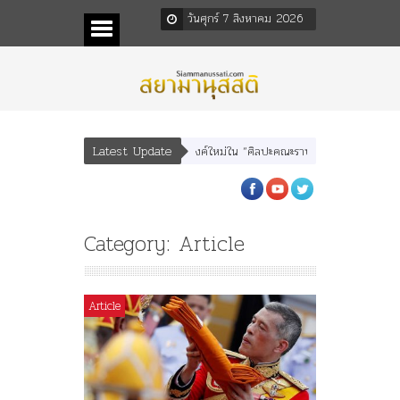
วันศุกร์ 7 สิงหาคม 2026
Latest Update
พบุตร” และ “เทพีรัฐธรรมนูญ” เทพองค์ใหม่ใน “ศิลปะคณะราษฎร”
พระราชมารดา ผู
Category: Article
Article