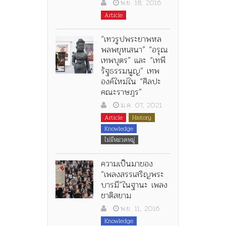
พ.ย. 18, 2016
Article
“เทวรูปพระยาพหล
พลพยุหเสนา” “อรุณ
เทพบุตร” และ “เทพี
รัฐธรรมนูญ” เทพ
องค์ใหม่ใน “ศิลปะ
คณะราษฎร”
ม.ค. 07, 2021
Article
History
Knowledge
ไม่มีหมวดหมู่
ความเป็นมาของ
“เพลงสรรเสริญพระ
บารมี”ในฐานะ เพลง
ชาติสยาม
พ.ย. 11, 2016
Knowledge