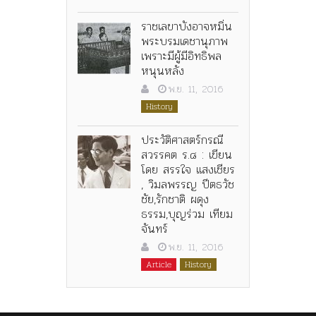
ราชเลขาบังอาจหมิ่น
พระบรมเดชานุภาพ
เพราะมีผู้มีอิทธิพล
หนุนหลัง
พ.ย. 11, 2016
History
ประวัติศาสตร์กรณี
สวรรคต ร.๘ : เขียน
โดย สรรใจ แสงเชียร
, วิมลพรรญ ปีตธวัช
ชัย,รักชาติ ผดุง
ธรรม,บุญร่วม เทียม
จันทร์
พ.ย. 11, 2016
Article
History