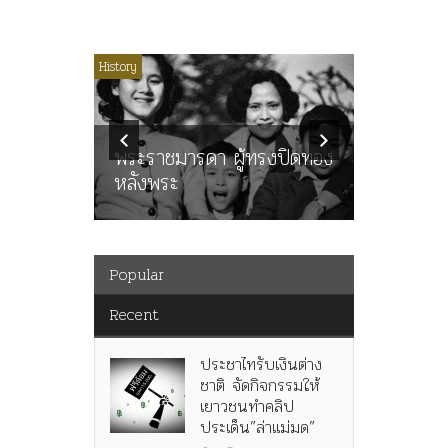
ไม่มีหมวดหมู่
History
Article
History
ลพล
ทพบุตร”
คำสารภา
นูญ” เทพ
ราษฎร หล
ะคณะ
พระราชมารดา ผู้ทรงปิดทอง
ต่อในหลว
หลังพระ
กว่า 80ป
Popular
Recent
ประชาไทรับเงินต่าง
ชาติ จัดกิจกรรมให้
เยาวชนทำคลิป
ประเด็น”ล่าแม่มด”