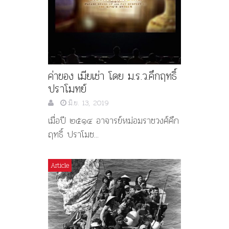
ค่าของ เมียเช่า โดย ม.ร.ว.คึกฤทธิ์
ปราโมทย์
มิ.ย. 13, 2019
เมื่อปี ๒๕๑๔ อาจารย์หม่อมราชวงศ์คึก
ฤทธิ์ ปราโมช...
Article