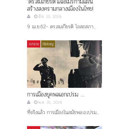
‘ดร.สมเกียรติ’แฉอเมริกามีแผน
สร้างสงครามกลางเมืองในไทย!
มิ.ย. 13, 2019
9 เม.ย.62- ดร.สมเกียรติ โอสถสภา...
Article
History
การเมืองยุคพลเอกเปรม …
พ.ค. 31, 2019
ที่จริงแล้ว การเมืองในสมัยพล.อ.เปรม...