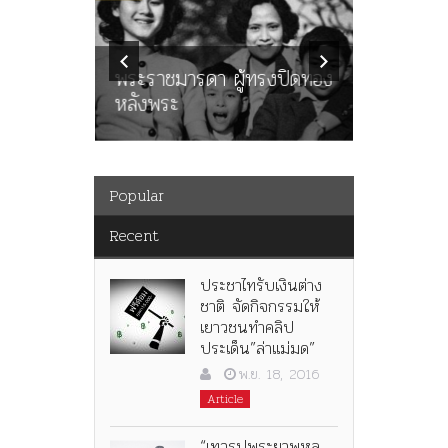
ลพล
ทพบุตร”
คำสารภา
นูญ” เทพ
ราษฎร หล
ะคณะ
พระราชมารดา ผู้ทรงปิดทอง
ต่อในหลว
หลังพระ
กว่า 80ป
Popular
Recent
ประชาไทรับเงินต่าง
ชาติ จัดกิจกรรมให้
เยาวชนทำคลิป
ประเด็น”ล่าแม่มด”
พ.ย. 18, 2016
Article
“เทวรูปพระยาพหล