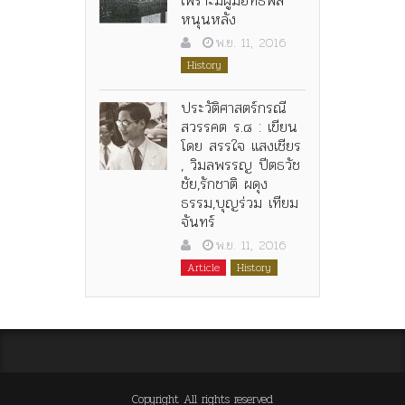
หนุนหลัง
พ.ย. 11, 2016
History
ประวัติศาสตร์กรณี
สวรรคต ร.๘ : เขียน
โดย สรรใจ แสงเชียร
, วิมลพรรญ ปีตธวัช
ชัย,รักชาติ ผดุง
ธรรม,บุญร่วม เทียม
จันทร์
พ.ย. 11, 2016
Article
History
Copyright All rights reserved