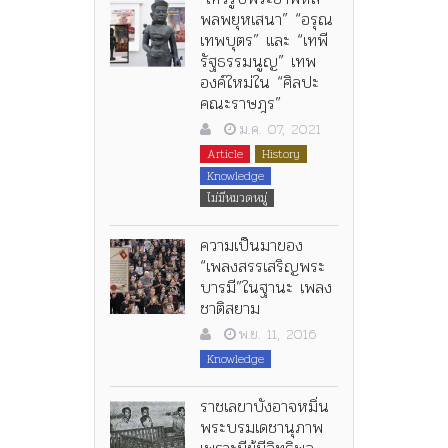
พลพยุหเสนา” “อรุณ
เทพบุตร” และ “เทพี
รัฐธรรมนูญ” เทพ
องค์ใหม่ใน “ศิลปะ
คณะราษฎร”
ม.ค. 07, 2021
Article
History
Knowledge
ไม่มีหมวดหมู่
ความเป็นมาของ
“เพลงสรรเสริญพระ
บารมี”ในฐานะ เพลง
ชาติสยาม
พ.ย. 11, 2016
Knowledge
ราชเลขาบังอาจหมิ่น
พระบรมเดชานุภาพ
เพราะมีผู้มีอิทธิพล