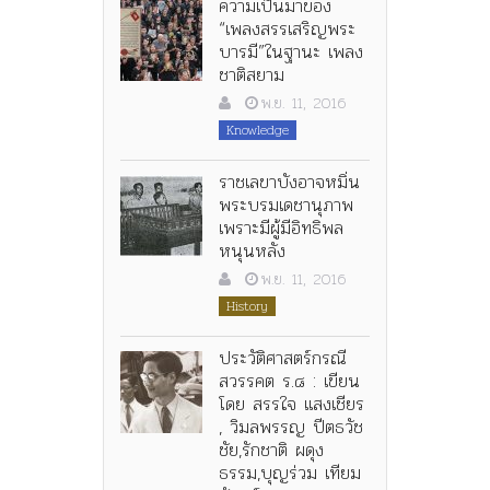
ความเป็นมาของ
“เพลงสรรเสริญพระ
บารมี”ในฐานะ เพลง
ชาติสยาม
พ.ย. 11, 2016
Knowledge
ราชเลขาบังอาจหมิ่น
พระบรมเดชานุภาพ
เพราะมีผู้มีอิทธิพล
หนุนหลัง
พ.ย. 11, 2016
History
ประวัติศาสตร์กรณี
สวรรคต ร.๘ : เขียน
โดย สรรใจ แสงเชียร
, วิมลพรรญ ปีตธวัช
ชัย,รักชาติ ผดุง
ธรรม,บุญร่วม เทียม