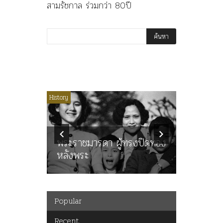
สามรัชกาล ร่วมกว่า 80ปี
ไม่มีหมวดหมู่
History
Article
History
ลพล
ทพบุตร”
คำสารภา
นูญ” เทพ
ราษฎร หล
ะคณะ
พระราชมารดา ผู้ทรงปิดทอง
ต่อในหลว
หลังพระ
กว่า 80ป
Popular
Recent