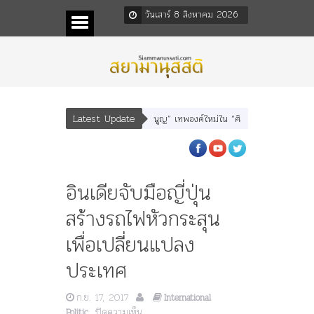
วันเสาร์ 8 สิงหาคม 2026
Latest Update
า” “อรุณเทพบุตร” และ “เทพีรัฐธรรมนูญ” เทพองค์ใหม่ใน “ศิลปะคณะราษฎร”
พระร
อินเดียจับมือญี่ปุ่น
สร้างรถไฟหัวกระสุน
เพื่อเปลี่ยนแปลง
ประเทศ
ก.ย. 17, 2017
International
บน
ปิดความเห็น
Politic