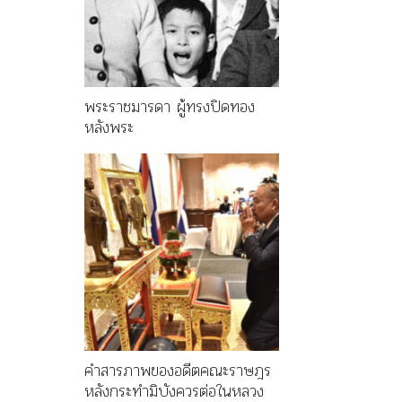
พระราชมารดา ผู้ทรงปิดทอง
หลังพระ
คำสารภาพของอดีตคณะราษฎร
หลังกระทำมิบังควรต่อในหลวง