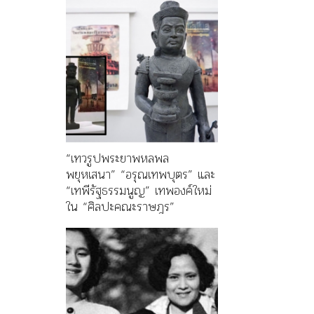
“เทวรูปพระยาพหลพล
พยุหเสนา” “อรุณเทพบุตร” และ
“เทพีรัฐธรรมนูญ” เทพองค์ใหม่
ใน “ศิลปะคณะราษฎร”