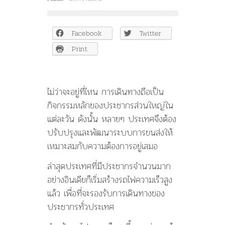
อินเดีย
จับ
มือ
Facebook
Twitter
ญี่ปุ่น
สร้าง
Print
รถไฟ
หัว
กระสุน
เพื่อ
ไม่ว่าจะอยู่ที่ไหน การเดินทางถือเป็น
เปลี่ยนแปลง
กิจกรรมหลักของประชากรส่วนใหญ่ใน
ประเทศ
แต่ละวัน ดังนั้น หลายๆ ประเทศจึงต้อง
ปรับปรุงและพัฒนาระบบการขนส่งให้
เหมาะสมกับความต้องการอยู่เสมอ
ล่าสุดประเทศที่มีประชากรจำนวนมาก
อย่างอินเดียก็เริ่มสร้างรถไฟความเร็วสูง
แล้ว เพื่อที่จะรองรับการเดินทางของ
ประชากรทั่วประเทศ