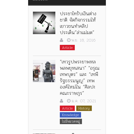
ประชาไทรับเงินต่าง
ชาติ จัดกิจกรรมให้
เยาวชนทำคลิป
ประเด็น”ล่าแม่มด”
พ.ย. 18, 2016
Article
“เทวรูปพระยาพหล
พลพยุหเสนา” “อรุณ
เทพบุตร” และ “เทพี
รัฐธรรมนูญ” เทพ
องค์ใหม่ใน “ศิลปะ
คณะราษฎร”
ม.ค. 07, 2021
Article
History
Knowledge
ไม่มีหมวดหมู่