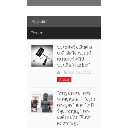
Popular
Recent
ประชาไทรับเงินต่าง
ชาติ จัดกิจกรรมให้
เยาวชนทำคลิป
ประเด็น”ล่าแม่มด”
พ.ย. 18, 2016
Article
“เทวรูปพระยาพหล
พลพยุหเสนา” “อรุณ
เทพบุตร” และ “เทพี
รัฐธรรมนูญ” เทพ
องค์ใหม่ใน “ศิลปะ
คณะราษฎร”