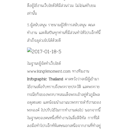
ดึงผู้ใช้งานเว็บไซต์ให้มีส่วนร่วม ไม่ใช่แค่รับชม
เท่านั้น
5.ผู้สนับสนุน
รายนามผู้ให้การสนับสนุน คณะ
ทำงาน และศิลปินทุกท่านที่มีส่วนทำให้โปรเจ็กท์นี้
สำเร็จลุล่วงไปได้ด้วยดี
ในฐานะผู้จัดทำเว็บไซต์
www.king9moment.com
ทางทีมงาน
Infographic Thailand
คาดหวังว่าจะมีผู้เข้ามา
ใช้งานเพื่อรับทราบถึงพระราชประวัติ และพระราช
กรณียกิจของพระบาทสมเด็จพระเจ้าอยู่หัวภูมิพล
อดุลยเดช และน้อมนำเอาแนวพระราชดำริงานของ
พระองค์ ไปปรับใช้ในการทำงานต่อไป นอกจากนี้
ในฐานะของคนหนึ่งที่ทำงานในสื่อดิจิทัล การที่ได้
ลงมือทำโปรเจ็กท์พิเศษนอกเหนือจากงานที่ทำอยู่