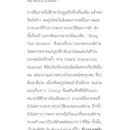
หมายของเว็บไซต์นี้?
ทางทีมงานจึงศึกษาข้อมูลเชิงลึกเพิ่มเติม แล้วพบ
อินไซต์ว่า คนรุ่นใหม่ในสังคมอาจจะมีโอกาสและ
ช่วงเวลาที่รับทราบพระราชประวัติไม่มากนัก ดัง
นั้นจึงสร้างสรรค์ผลงานภายใต้แนวคิด
“Bring
The Moment”
ดึงเอาเรื่องราวของพระองค์ท่าน
ในหลากหลายแง่มุมให้กลับมาโลดแล่นในหัวใจ
ของคนไทยอีกครั้ง ผ่าน Online Interactive
Museum พิพิธภัณฑ์ออนไลน์เฉลิมพระเกียรติเพื่อ
พ่อ แหล่งรวมความทรงจำของคนไทยทุกคน ที่น่า
ตื่นตาตื่นใจ เพื่อให้คนรุ่นใหม่เข้าถึงได้ง่าย ในส่วน
ของเรื่องราว (Story) ทีมครีเอทีฟทีไ่ด้รับมอบ
หมายให้ศึกษาเพิ่มเติมพบว่า อาจจะมีหลายคนที่
ยังไม่ทราบพระราชประวัติของพระองค์ท่าน อีกทั้ง
ยังไม่ทราบว่าพระราชกรณียกิจของที่พระองค์ท่าน
ทรงสร้างเอาไว้ใกล้ตัวคนไทยมากกว่าที่คิด ทั้งนั้น
เว็บไซต์พิพิธภัณฑ์ออนไลน์แห่งนี้จึง
มีเมนูบนหน้า