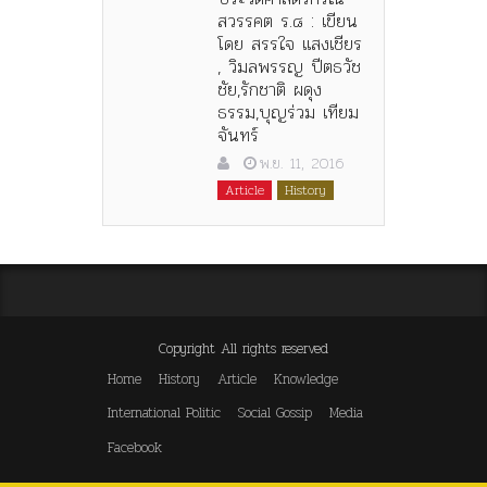
สวรรคต ร.๘ : เขียน
โดย สรรใจ แสงเชียร
, วิมลพรรญ ปีตธวัช
ชัย,รักชาติ ผดุง
ธรรม,บุญร่วม เทียม
จันทร์
พ.ย. 11, 2016
Article
History
Copyright All rights reserved
Home
History
Article
Knowledge
International Politic
Social Gossip
Media
Facebook