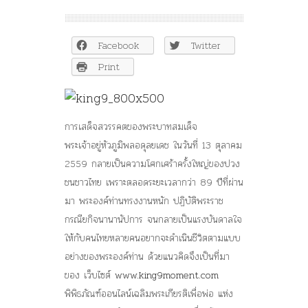
King9Moment:
เล่า
เรื่อง
Facebook
Twitter
“พ่อ”
ด้วย
Print
Online
Interactive
Museum
การเสด็จสวรรคตของพระบาทสมเด็จ
พระเจ้าอยู่หัวภูมิพลอดุลยเดช ในวันที่ 13 ตุลาคม
2559 กลายเป็นความโศกเศร้าครั้งใหญ่ของปวง
ชนชาวไทย เพราะตลอดระยะเวลากว่า 89 ปีที่ผ่าน
มา พระองค์ท่านทรงงานหนัก ปฏิบัติพระราช
กรณียกิจนานานัปการ จนกลายเป็นแรงบันดาลใจ
ให้กับคนไทยหลายคนอยากจะดำเนินชีวิตตามแบบ
อย่างของพระองค์ท่าน ด้วยแนวคิดจึงเป็นที่มา
ของ เว็บไซต์
www.king9moment.com
พิพิธภัณฑ์ออนไลน์เฉลิมพระเกียรติเพื่อพ่อ แห่ง