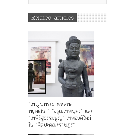
Related articles
“เทวรูปพระยาพหลพล
พยุหเสนา” “อรุณเทพบุตร” และ
“เทพีรัฐธรรมนูญ” เทพองค์ใหม่
ใน “ศิลปะคณะราษฎร”