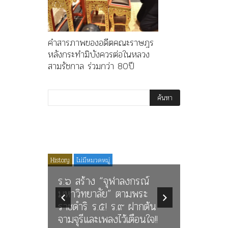
คำสารภาพของอดีตคณะราษฎร
หลังกระทำมิบังควรต่อในหลวง
สามรัชกาล ร่วมกว่า 80ปี
Media
News
History
ไม่มีหมวดหมู่
Article
History
ตคณะ
ร.๖ สร้าง “จุฬาลงกรณ์
มิบังควร
มหาวิทยาลัย” ตามพระ
นางในวร
าล ร่วม
ราชดำริ ร.๕! ร.๙ ฝากต้น
นิพนธ์ใน
จามจุรีและเพลงไว้เตือนใจ!!
พระมงกุฎเ