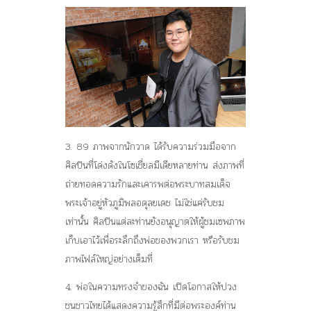
3. 89 ภาพจากนักวาด
ได้รับความร่วมมือจาก
ศิลปินที่โด่งดังในโซเชี่ยลมีเดียหลายท่าน ส่งภาพที่
ถ่ายทอดความรักและเคารพต่อพระบาทสมเด็จ
พระเจ้าอยู่หัวภูมิพลอดุลยเดช ไม่ใช่แค่รับชม
เท่านั้น ศิลปินแต่ละท่านยังอนุญาตให้ผู้ชมเซพภาพ
เก็บเอาไว้เพื่อระลึกถึงพ่อของพวกเรา หรือรับชม
ภาพไฟล์ใหญ่อย่างเต็มที่
4. พ่อในความทรงจำของฉัน
เปิดโอกาสให้ปวง
ชนชาวไทยได้แสดงความรู้สึกที่มีต่อพระองค์ท่าน