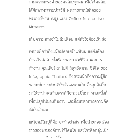
รวมความทรงจำของคนไทยทุกคน เพื่อให้คนไทย
ได้ศึกษาพระราชประวัติ พระราชกรณียกิจของ
พระองค์ท่าน ในรูปแบบ
Online Interactive
Museum
เก็บความทรงจำไม่ลืมเลือน แต่หัวใจต้องเดินต่อ
เพราะเชื่อว่าถึงแม้จะโศกเศร้าแค่ไหน แต่ยังต้อง
ก้าวเดินต่อไป ทั้งเรื่องของการใช้ชีวิต และการ
ทำงาน
คุณเดียร์-ธนโชติ วิสุทธิสมาน
ซีอีโอ ของ
Infographic Thailand
ซึ่งตระหนักถึงความรู้สึก
ของพนักงานในบริษัทตัวเองเช่นกัน จึงฉุกคิดขึ้น
มาได้ว่าน่าจะสร้างสรรค์กิจกรรมขึ้นมา ทางหนึ่งก็
เพื่อปลุกไฟของทีมงาน และทิ้งมรดกทางความคิด
ให้กับสังคม
แต่โจทย์ใหญ่ก็คือ จะทำอย่างไร เพื่อถ่ายทอดเรื่อง
ราวของพระองค์ท่านให้โดนใจ และใครคือกลุ่มเป้า