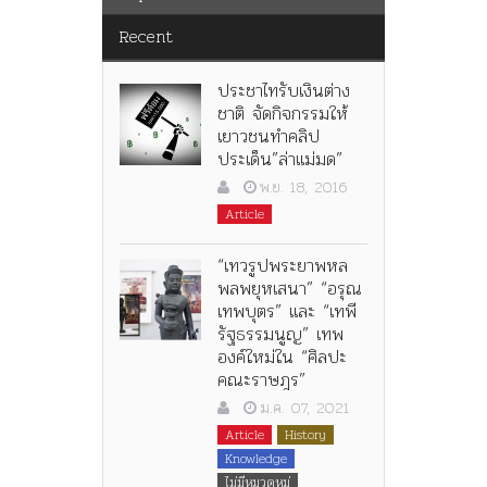
Recent
ประชาไทรับเงินต่าง
ชาติ จัดกิจกรรมให้
เยาวชนทำคลิป
ประเด็น”ล่าแม่มด”
พ.ย. 18, 2016
Article
“เทวรูปพระยาพหล
พลพยุหเสนา” “อรุณ
เทพบุตร” และ “เทพี
รัฐธรรมนูญ” เทพ
องค์ใหม่ใน “ศิลปะ
คณะราษฎร”
ม.ค. 07, 2021
Article
History
Knowledge
ไม่มีหมวดหมู่