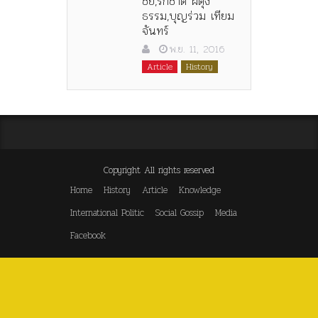
ชัย,รักชาติ ผดุง
ธรรม,บุญร่วม เทียม
จันทร์
พ.ย. 11, 2016
Article
History
Copyright All rights reserved
Home
History
Article
Knowledge
International Politic
Social Gossip
Media
Facebook