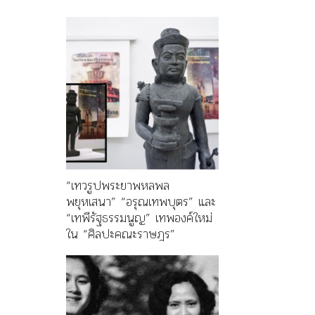
“เทวรูปพระยาพหลพล
พยุหเสนา” “อรุณเทพบุตร” และ
“เทพีรัฐธรรมนูญ” เทพองค์ใหม่
ใน “ศิลปะคณะราษฎร”