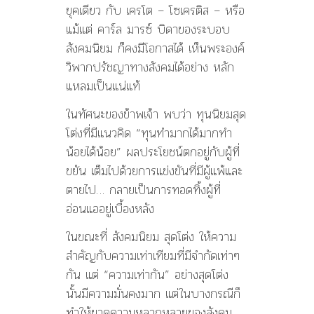
ยุคเดียว กับ เครโต – โซเครติส – หรือ
แม้แต่ คาร์ล มารซ์ บิดาของระบอบ
สังคมนิยม ก็คงมีโอกาสได้ เห็นพระองค์
วิพากปรัชญาทางสังคมได้อย่าง หลัก
แหลมเป็นแน่แท้
ในทัศนะของข้าพเจ้า พบว่า ทุนนิยมสุด
โต่งที่มีแนวคิด “ทุนทำมากได้มากทำ
น้อยได้น้อย” ผลประโยชน์ตกอยู่กับผู้ที่
ขยัน เต็มไปด้วยการแข่งขันที่มีผู้แพ้และ
ตายไป… กลายเป็นการทอดทิ้งผู้ที่
อ่อนแออยู่เบื้องหลัง
ในขณะที่ สังคมนิยม สุดโต่ง ให้ความ
สำคัญกับความเท่าเทียมที่มีจำกัดเท่าๆ
กัน แต่ “ความเท่ากัน” อย่างสุดโต่ง
นั้นมีความมั่นคงมาก แต่ในบางกรณีก็
ทำให้ขาดความหลากหลายของสังคม