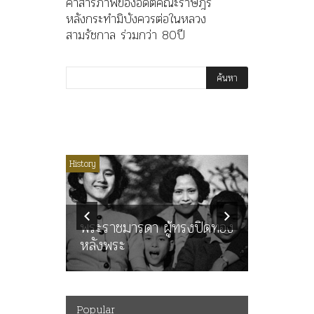
คำสารภาพของอดีตคณะราษฎร
หลังกระทำมิบังควรต่อในหลวง
สามรัชกาล ร่วมกว่า 80ปี
ไม่มีหมวดหมู่
History
Article
History
ลพล
ทพบุตร”
คำสารภา
นูญ” เทพ
ราษฎร หล
ะคณะ
พระราชมารดา ผู้ทรงปิดทอง
ต่อในหลว
หลังพระ
กว่า 80ป
Popular