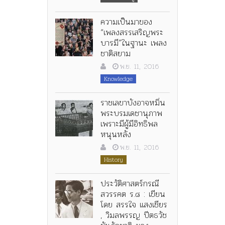
ความเป็นมาของ
“เพลงสรรเสริญพระ
บารมี”ในฐานะ เพลง
ชาติสยาม
พ.ย. 11, 2016
Knowledge
ราชเลขาบังอาจหมิ่น
พระบรมเดชานุภาพ
เพราะมีผู้มีอิทธิพล
หนุนหลัง
พ.ย. 11, 2016
History
ประวัติศาสตร์กรณี
สวรรคต ร.๘ : เขียน
โดย สรรใจ แสงเชียร
, วิมลพรรญ ปีตธวัช