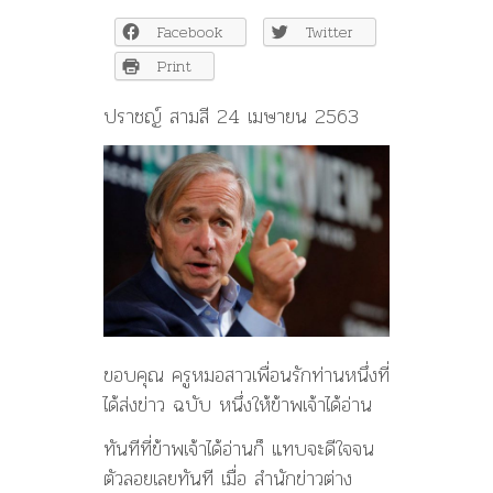
เผย
Facebook
Twitter
โลก
กำลัง
Print
เข้า
สู่
ปราชญ์ สามสี 24 เมษายน 2563
ยุค
แห่ง
ความ
พอ
เพียง
ขอบคุณ ครูหมอสาวเพื่อนรักท่านหนึ่งที่
ได้ส่งข่าว ฉบับ หนึ่งให้ข้าพเจ้าได้อ่าน
ทันทีที่ข้าพเจ้าได้อ่านก็ แทบจะดีใจจน
ตัวลอยเลยทันที เมื่อ สำนักข่าวต่าง