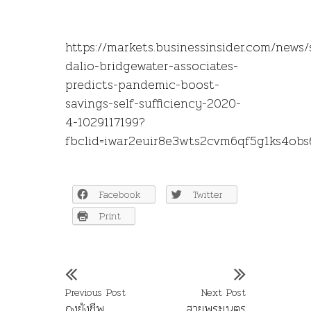
https://markets.businessinsider.com/news/
dalio-bridgewater-associates-
predicts-pandemic-boost-
savings-self-sufficiency-2020-
4-1029117199?
fbclid=iwar2euir8e3wts2cvm6qf5g1ks4ob
Facebook
Twitter
Print
Previous Post
Next Post
ถุงยังชีพ
สายพระเนตร