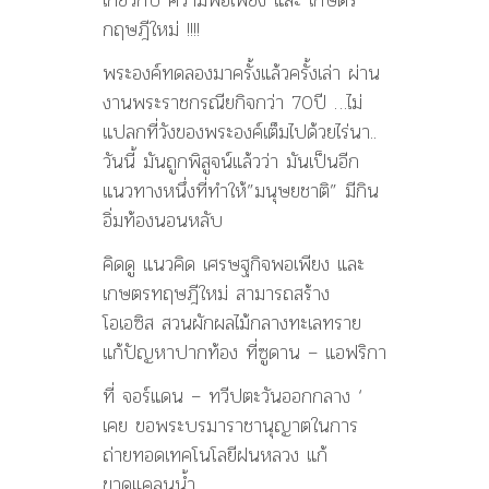
กฤษฎีใหม่ !!!!
พระองค์ทดลองมาครั้งแล้วครั้งเล่า ผ่าน
งานพระราชกรณียกิจกว่า 70ปี …ไม่
แปลกที่วังของพระองค์เต็มไปด้วยไร่นา..
วันนี้ มันถูกพิสูจน์แล้วว่า มันเป็นอีก
แนวทางหนึ่งที่ทำให้”มนุษยชาติ” มีกิน
อิ่มท้องนอนหลับ
คิดดู แนวคิด เศรษฐกิจพอเพียง และ
เกษตรทฤษฎีใหม่ สามารถสร้าง
โอเอซิส สวนผักผลไม้กลางทะเลทราย
แก้ปัญหาปากท้อง ที่ซูดาน – แอฟริกา
ที่ จอร์แดน – ทวีปตะวันออกกลาง ‘
เคย ขอพระบรมาราชานุญาตในการ
ถ่ายทอดเทคโนโลยีฝนหลวง แก้
ขาดแคลนน้ำ