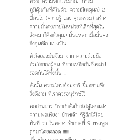
ห่วง( ความพอประมาณ, การมี
ภูมิคุ้มกันที่ดีในตัว, ความมีเหตุผล) 2
เงื่อนไข (ความรู้ และ คุณธรรม) สร้าง
ความมั่นคงภายในหน่วยที่เล็กที่สุดใน
สังคม ก็คือตัวคุณๆนั้นแหล่ะ เมื่อมั่นคง
จึงจุนเจือ แบ่งปัน
หัวใจของมันจึงมาจาก ความร่วมมือ
ร่วมใจของผู้คน ที่ช่วยเหลือกันจึงจะไป
รอดกันได้ทั้งนั้น ….
ดังนั้น ความโอบอ้อมอารี ยิ้มสยามคือ
สิ่งดีงาม ที่เราควรอนุรักษ์ไว้
พออ่านข่าว “เรากำลังก้าวไปสู่โลกแห่ง
ความพอเพียง” ข้าพเจ้า ก็รู้สึกได้โดย
ทันที ว่า ในหลวง รัชกาลที่ 9 ทรงพูด
ถูกมาโดยตลอด !!!!!!
เกี่ยวกับ ความพอเพียง และ เกษตร