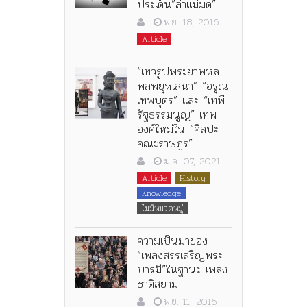
ประเด็น”ล่าแม่มด”
พ.ย. 18, 2016
Article
“เทวรูปพระยาพหล
พลพยุหเสนา” “อรุณ
เทพบุตร” และ “เทพี
รัฐธรรมนูญ” เทพ
องค์ใหม่ใน “ศิลปะ
คณะราษฎร”
ม.ค. 07, 2021
Article
History
Knowledge
ไม่มีหมวดหมู่
ความเป็นมาของ
“เพลงสรรเสริญพระ
บารมี”ในฐานะ เพลง
ชาติสยาม
พ.ย. 11, 2016