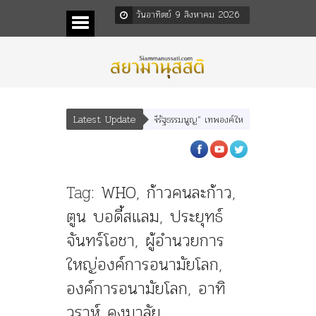
วันอาทิตย์ 9 สิงหาคม 2026
Latest Update
ลพลพยุหเสนา” “อรุณเทพบุตร” และ “เทพีรัฐธรรมนูญ” เทพองค์ใหม่ใน “ศิลปะคณะราษฎ
Tag:
WHO
,
ก้าวคนละก้าว
,
ตูน บอดี้สแลม
,
ประยุทธ์
จันทร์โอชา
,
ผู้อำนวยการ
ใหญ่องค์การอนามัยโลก
,
องค์การอนามัยโลก
,
อาทิ
วราห์ คงมาลัย