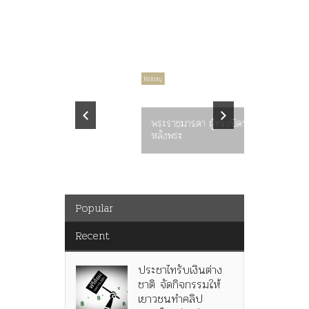
Article
History
History
คำสารภา
ราษฎร หล
พระราชมารดา ผู้ทรงปิดทอง
ต่อในหลว
หลังพระ
กว่า 80ป
Popular
Recent
ประชาไทรับเงินต่าง
ชาติ จัดกิจกรรมให้
เยาวชนทำคลิป