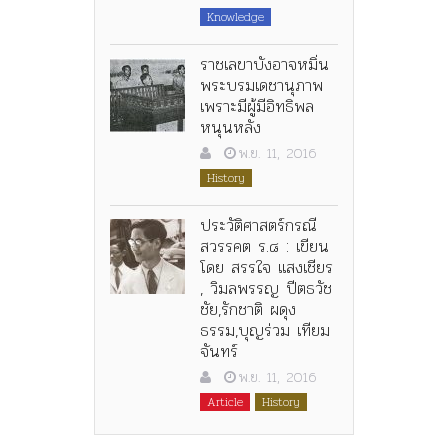
Knowledge
ราชเลขาบังอาจหมิ่น
พระบรมเดชานุภาพ
เพราะมีผู้มีอิทธิพล
หนุนหลัง
พ.ย. 11, 2016
History
ประวัติศาสตร์กรณี
สวรรคต ร.๘ : เขียน
โดย สรรใจ แสงเชียร
, วิมลพรรญ ปีตธวัช
ชัย,รักชาติ ผดุง
ธรรม,บุญร่วม เทียม
จันทร์
พ.ย. 11, 2016
Article
History