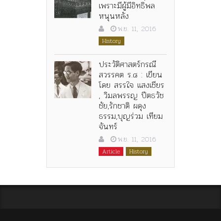
เพราะมีผู้มีอิทธิพล
หนุนหลัง
พ.ย. 11, 2016
History
ประวัติศาสตร์กรณี
สวรรคต ร.๘ : เขียน
โดย สรรใจ แสงเชียร
, วิมลพรรญ ปีตธวัช
ชัย,รักชาติ ผดุง
ธรรม,บุญร่วม เทียม
จันทร์
พ.ย. 11, 2016
Article
History