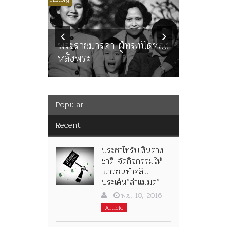
ลพล
ทพบุตร”
คำสารภา
นูญ” เทพ
ราษฎร หล
ะคณะ
พระราชมารดา ผู้ทรงปิดทอง
ต่อในหลว
หลังพระ
กว่า 80ป
Popular
Recent
ประชาไทรับเงินต่าง
ชาติ จัดกิจกรรมให้
เยาวชนทำคลิป
ประเด็น”ล่าแม่มด”
พ.ย. 18, 2016
Article