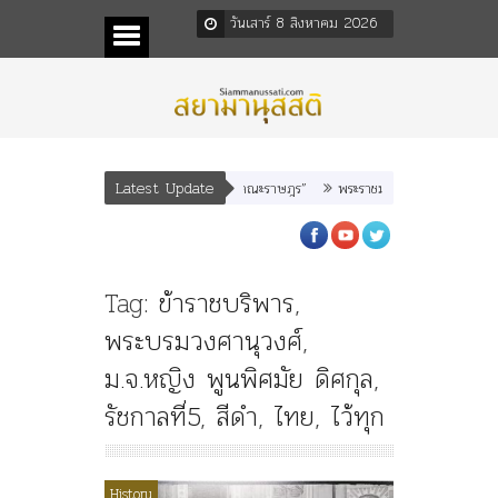
วันเสาร์ 8 สิงหาคม 2026
Latest Update
เทพีรัฐธรรมนูญ” เทพองค์ใหม่ใน “ศิลปะคณะราษฎร”
พระราชมารดา ผู้ทรงปิดทองหล
Tag:
ข้าราชบริพาร
,
พระบรมวงศานุวงศ์
,
ม.จ.หญิง พูนพิศมัย ดิศกุล
,
รัชกาลที่5
,
สีดำ
,
ไทย
,
ไว้ทุก
History