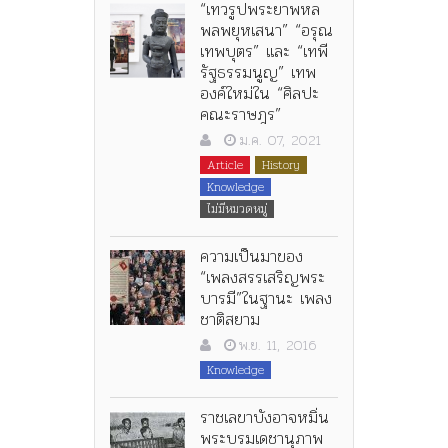
“เทวรูปพระยาพหล
พลพยุหเสนา” “อรุณ
เทพบุตร” และ “เทพี
รัฐธรรมนูญ” เทพ
องค์ใหม่ใน “ศิลปะ
คณะราษฎร”
ม.ค. 07, 2021
Article
History
Knowledge
ไม่มีหมวดหมู่
ความเป็นมาของ
“เพลงสรรเสริญพระ
บารมี”ในฐานะ เพลง
ชาติสยาม
พ.ย. 11, 2016
Knowledge
ราชเลขาบังอาจหมิ่น
พระบรมเดชานุภาพ