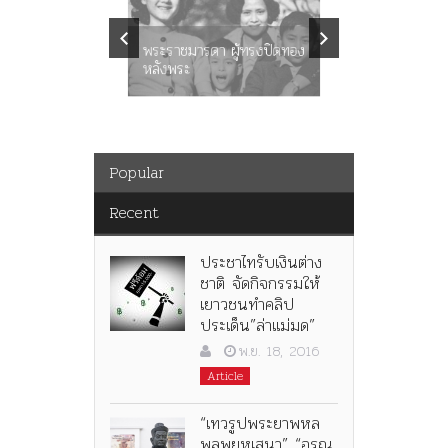
คำสารภา
ราษฎร หล
พระราชมารดา ผู้ทรงปิดทอง
ต่อในหลว
หลังพระ
กว่า 80ป
Popular
Recent
ประชาไทรับเงินต่าง
ชาติ จัดกิจกรรมให้
เยาวชนทำคลิป
ประเด็น”ล่าแม่มด”
พ.ย. 18, 2016
Article
“เทวรูปพระยาพหล
พลพยุหเสนา” “อรุณ