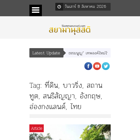
วันเสาร์ 8 สิงหาคม 2026
Latest Update
พยุหเสนา” “อรุณเทพบุตร” และ “เทพีรัฐธรรมนูญ” เทพองค์ใหม่ใน “ศิลปะคณะราษฎร”
Tag:
ที่ดิน
,
บาวริ่ง
,
สถาน
ทูต
,
สนธิสัญญา
,
อังกฤษ
,
ฮ่องกงแลนด์
,
ไทย
Article