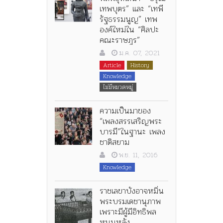
เทพบุตร” และ “เทพี
รัฐธรรมนูญ” เทพ
องค์ใหม่ใน “ศิลปะ
คณะราษฎร”
ม.ค. 07, 2021
Article
History
Knowledge
ไม่มีหมวดหมู่
ความเป็นมาของ
“เพลงสรรเสริญพระ
บารมี”ในฐานะ เพลง
ชาติสยาม
พ.ย. 11, 2016
Knowledge
ราชเลขาบังอาจหมิ่น
พระบรมเดชานุภาพ
เพราะมีผู้มีอิทธิพล
หนุนหลัง