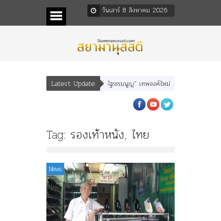
วันเสาร์ 8 สิงหาคม 2026
Latest Update
พลพยุหเสนา” “อรุณเทพบุตร” และ “เทพีรัฐธรรมนูญ” เทพองค์ใหม่ใน “ศิลปะคณะราษฎร
Tag:
รองเท้าหนัง
,
ไทย
News