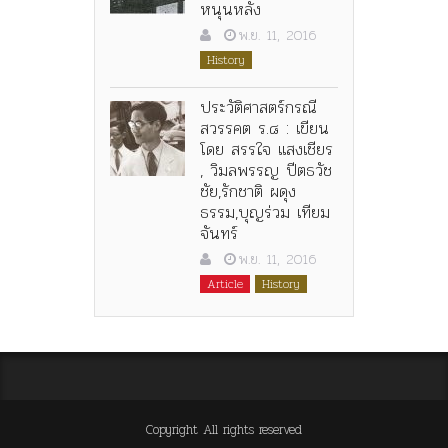
หนุนหลัง
พ.ย. 11, 2016
History
ประวัติศาสตร์กรณี
สวรรคต ร.๘ : เขียน
โดย สรรใจ แสงเชียร
, วิมลพรรญ ปีตธวัช
ชัย,รักชาติ ผดุง
ธรรม,บุญร่วม เทียม
จันทร์
พ.ย. 11, 2016
Article
History
Copyright All rights reserved