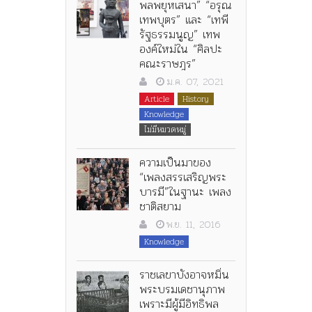
พลพยุหเสนา” “อรุณ
เทพบุตร” และ “เทพี
รัฐธรรมนูญ” เทพ
องค์ใหม่ใน “ศิลปะ
คณะราษฎร”
ม.ค. 07, 2021
Article
History
Knowledge
ไม่มีหมวดหมู่
ความเป็นมาของ
“เพลงสรรเสริญพระ
บารมี”ในฐานะ เพลง
ชาติสยาม
พ.ย. 11, 2016
Knowledge
ราชเลขาบังอาจหมิ่น
พระบรมเดชานุภาพ
เพราะมีผู้มีอิทธิพล