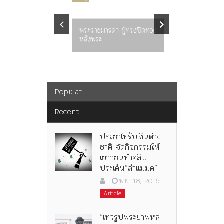
คำสารภา
ราษฎร หล
พระราชมารดา ผู้ทรงปิดทอง
ต่อในหลว
หลังพระ
กว่า 80ป
Popular
Recent
ประชาไทรับเงินต่าง
ชาติ จัดกิจกรรมให้
เยาวชนทำคลิป
ประเด็น”ล่าแม่มด”
พ.ย. 18, 2016
Article
“เทวรูปพระยาพหล