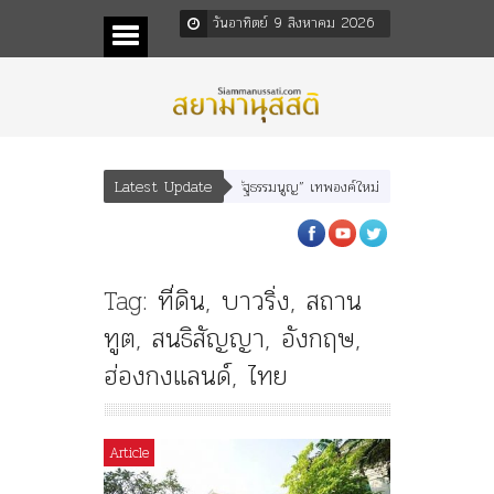
วันอาทิตย์ 9 สิงหาคม 2026
Latest Update
พลพยุหเสนา” “อรุณเทพบุตร” และ “เทพีรัฐธรรมนูญ” เทพองค์ใหม่ใน “ศิลปะคณะราษฎร”
Tag:
ที่ดิน
,
บาวริ่ง
,
สถาน
ทูต
,
สนธิสัญญา
,
อังกฤษ
,
ฮ่องกงแลนด์
,
ไทย
Article