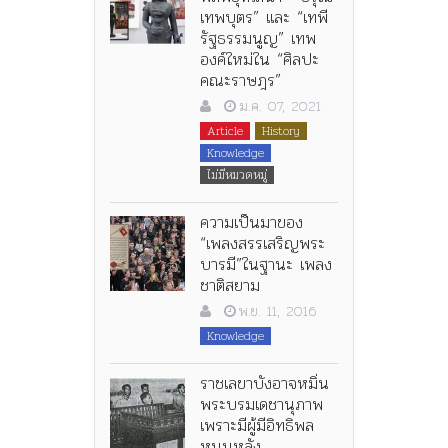
เทพบุตร” และ “เทพี
รัฐธรรมนูญ” เทพ
องค์ใหม่ใน “ศิลปะ
คณะราษฎร”
ม.ค. 07, 2021
Article
History
Knowledge
ไม่มีหมวดหมู่
ความเป็นมาของ
“เพลงสรรเสริญพระ
บารมี”ในฐานะ เพลง
ชาติสยาม
พ.ย. 11, 2016
Knowledge
ราชเลขาบังอาจหมิ่น
พระบรมเดชานุภาพ
เพราะมีผู้มีอิทธิพล
หนุนหลัง