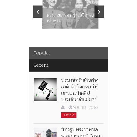
คำสารภา
ราษฎร หล
พระราชมารดา ผู้ทรงปิดทอง
ต่อในหลว
หลังพระ
กว่า 80ป
Popular
Recent
ประชาไทรับเงินต่าง
ชาติ จัดกิจกรรมให้
เยาวชนทำคลิป
ประเด็น”ล่าแม่มด”
พ.ย. 18, 2016
Article
“เทวรูปพระยาพหล
พลพยุหเสนา” “อรุณ