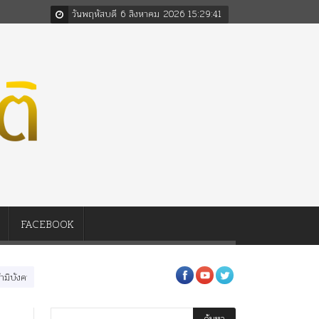
วันพฤหัสบดี 6 สิงหาคม 2026
15
:
29
:
41
FACEBOOK
วรต่อในหลวงสามรัชกาล ร่วมกว่า 80ปี
ร.๖ สร้าง “จุฬาลงกรณ์มหาวิทยาลัย” ตามพระร