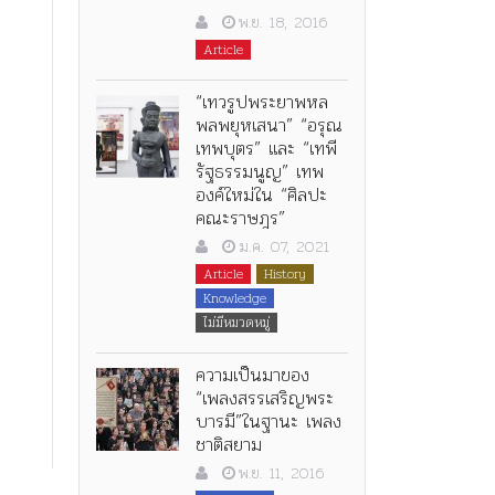
พ.ย. 18, 2016
Article
“เทวรูปพระยาพหล
พลพยุหเสนา” “อรุณ
เทพบุตร” และ “เทพี
รัฐธรรมนูญ” เทพ
องค์ใหม่ใน “ศิลปะ
คณะราษฎร”
ม.ค. 07, 2021
Article
History
Knowledge
ไม่มีหมวดหมู่
ความเป็นมาของ
“เพลงสรรเสริญพระ
บารมี”ในฐานะ เพลง
ชาติสยาม
พ.ย. 11, 2016