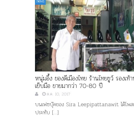
News
หนุ่มอึ้ง ของดีเมืองไทย ร้านไทยชูว์ รองเท้
เย็บมือ ขายมากว่า 70-80 ปี
ต.ค. 10, 2017
บนเฟซบุ๊คของ Sira Leepipattanawit ได้โพสเร
ประทับ […]