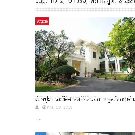
Tag:
ที่ดิน
,
บาวริ่ง
,
สถานทูต
,
สนธิ
Article
เปิดปูมประวัติศาสตร์ที่ดินสถานทูตอังกฤษใ
ก.พ. 03, 2018
...