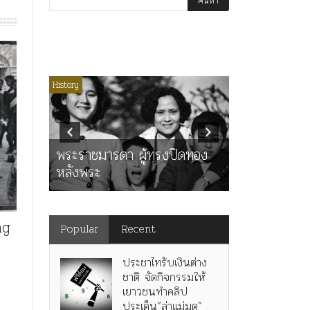
่มีหมวดหมู่
History
Article
History
K
ุตร”
” เทพ
คำสารภาพขอ
ะ
พระราชมารดา ผู้ทรงปิดทอง
หลังกระทำมิ
หลังพระ
สามรัชกาล ร่
ng
Popular
Recent
ประชาไทรับเงินต่าง
ชาติ จัดกิจกรรมให้
เยาวชนทำคลิป
ประเด็น”ล่าแม่มด”