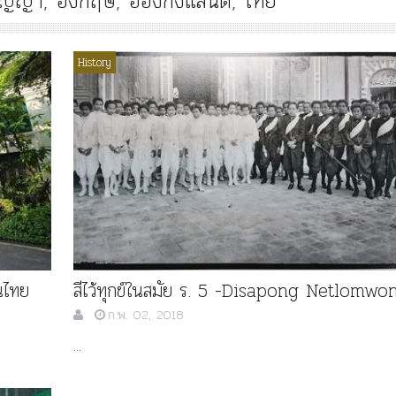
สัญญา
,
อังกฤษ
,
ฮ่องกงแลนด์
,
ไทย
History
Article
History
Knowledge
ไม
“เทวรูปพระยาพหลพล
พยุหเสนา” “อรุณเทพบ
และ “เทพีรัฐธรรมนูญ
องค์ใหม่ใน “ศิลปะคณ
ราษฎร”
นไทย
สีไว้ทุกข์ในสมัย ร. 5 -Disapong Netlomwo
ก.พ. 02, 2018
...