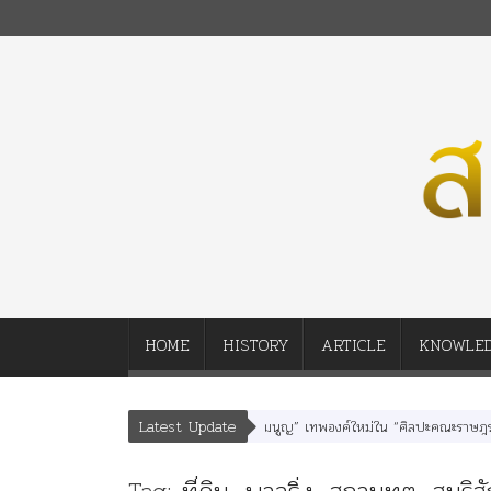
HOME
HISTORY
ARTICLE
KNOWLE
Latest Update
ุหเสนา” “อรุณเทพบุตร” และ “เทพีรัฐธรรมนูญ” เทพองค์ใหม่ใน “ศิลปะคณะราษฎร”