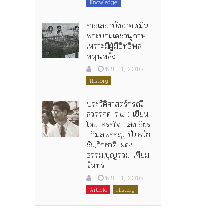
Knowledge
ราชเลขาบังอาจหมิ่น
พระบรมเดชานุภาพ
เพราะมีผู้มีอิทธิพล
หนุนหลัง
พ.ย. 11, 2016
History
ประวัติศาสตร์กรณี
สวรรคต ร.๘ : เขียน
โดย สรรใจ แสงเชียร
, วิมลพรรญ ปีตธวัช
ชัย,รักชาติ ผดุง
ธรรม,บุญร่วม เทียม
จันทร์
พ.ย. 11, 2016
Article
History