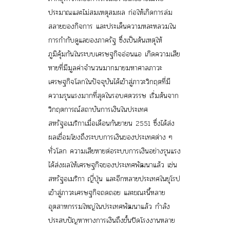
ประมาณและไม่สมเหตุสมผล ก่อให้เกิดการล่ม
สลายของกิจการ และประเด็นความหละหลวมใน
การกำกับดูแลของภาครัฐ ซึ่งเป็นต้นเหตุให้
ภูมิคุ้มกันในระบบเศรษฐกิจอ่อนแอ เกิดความเสีย
หายที่มีมูลค่าจำนวนมากมายมหาศาลภาวะ
เศรษฐกิจโลกในปัจจุบันได้เข้าสู่ภาวะวิกฤตที่มี
ความรุนแรงมากที่สุดในรอบศตวรรษ เริ่มต้นจาก
วิกฤตการณ์สถาบันการเงินในประเทศ
สหรัฐอเมริกาเมื่อเดือนกันยายน 2551 ซึ่งได้ส่ง
ผลเชื่อมโยงถึงระบบการเงินของประเทศต่าง ๆ
ทั่วโลก ความเสียหายต่อระบบการเงินอย่างรุนแรง
ได้ส่งผลให้เศรษฐกิจของประเทศพัฒนาแล้ว เช่น
สหรัฐอเมริกา ญี่ปุ่น และอีกหลายประเทศในยุโรป
เข้าสู่ภาวะเศรษฐกิจถดถอย และขณะนี้หลาย
อุตสาหกรรมใหญ่ในประเทศพัฒนาแล้ว กำลัง
ประสบปัญหาทางการเงินถึงขั้นปิดโรงงานหลาย