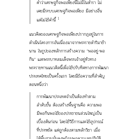
คำว่าเศรษฐกิจพอเพียงนี้ไม่มีในตำรา ไม่
เคยมีระบบเศรษฐกิจพอเพียง มีอย่างอื่น
1
แต่ไม่ใช้คำนี้
แนวคิดของเศรษฐกิจพอเพียงปรากฏอยู่ในการ
ดำเนินโครงการอันเนื่องมาจากพระราชดำริมาช้า
นาน ในรูปของหลักการสร้างความ “พออยู่-พอ
กิน” และพระบาทสมเด็จพระเจ้าอยู่หัวทรง
พระราชทานแนวคิดนี้เพื่อใช้ปรับทิศทางการพัฒนา
ประเทศไทยเป็นครั้งแรก โดยมีข้อความที่สำคัญ
ตอนหนึ่งว่า
การพัฒนาประเทศจำเป็นต้องทำตาม
ลำดับขั้น ต้องสร้างพื้นฐานคือ ความพอ
มีพอกินพอใช้ของประชาชนส่วนใหญ่เป็น
เบื้องต้นก่อน โดยใช้วิธีการและใช้อุปกรณ์
ที่ประหยัด แต่ถูกต้องตามหลักวิชา เมื่อ
ได้พื้นฐานมั่นคงพร้อมพอควรและปฏิบัติ