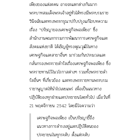
เพียงของแต่ละคน อาจจะแตกต่างกันมาก
พระบาทสมเด็จพระเจ้าอยู่หัวได้ทรงมีพระบรมราช
วินิจฉัยและทรงพระกรุณาปรับปรุงแก้ไขบทความ
เรื่อง “ปรัชญาของเศรษฐกิจพอเพียง” ซึ่ง
สำนักงานคณะกรรมการพัฒนาการเศรษฐกิจและ
สังคมแห่งชาติ ได้เชิญผู้ทรงคุณวุฒิในทาง
เศรษฐกิจและสาขาอื่นๆ มาร่วมกันประมวลและ
กลั่นกรองพระราชดำรัสเรื่องเศรษฐกิจพอเพียง ซึ่ง
พระราชทานไว้ในวโรกาสต่างๆ รวมทั้งพระราชดำ
รัสอื่นๆ ที่เกี่ยวข้อง และทรงพระราชทานพระบรม
ราชานุญาตให้นำไปเผยแพร่ เพื่อเป็นแนวทาง
ปฏิบัติของทุกฝ่ายและประชาชนโดยทั่วไป เมื่อวันที่
21 พฤศจิกายน 2542 โดยมีใจความว่า
เศรษฐกิจพอเพียง เป็นปรัชญาชี้ถึง
แนวทางการดำรงอยู่และปฏิบัติตนของ
ประชาชนในทุกระดับ ตั้งแต่ระดับ