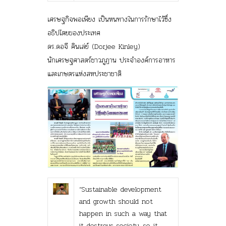
เศรษฐกิจพอเพียง เป็นหนทางในการรักษาไว้ซึ่ง
อธิปไตยของประเทศ
ดร.ดอจี คินเล่ย์ (Dorjee Kinley)
นักเศรษฐศาสตร์ชาวภูฏาน ประจำองค์การอาหาร
และเกษตรแห่งสหประชาชาติ
“Sustainable development
and growth should not
happen in such a way that
it destroys society…so it