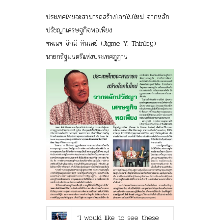
ประเทศไทยจะสามารถสร้างโลกใบใหม่ จากหลัก
ปรัชญาเศรษฐกิจพอเพียง
ฯพณฯ จิกมี ทินเลย์ (Jigme Y. Thinley)
นายกรัฐมนตรีแห่งประเทศภูฏาน
“I would like to see these