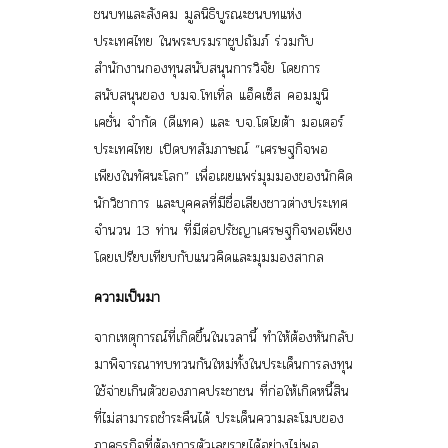
ชนบทและสังคม มูลนิธิบูรณะชนบทแห่ง
ประเทศไทย ในพระบรมราชูปถัมภ์ ร่วมกับ
สำนักงานกองทุนสนับสนุนการวิจัย โดยการ
สนับสนุนของ บมจ.โทเทิ่ล แอ็คเซ็ส คอมมูนิ
เคชั่น จำกัด (ดีแทค) และ บจ.โตโยต้า มอเตอร์
ประเทศไทย เปิดบทสัมภาษณ์
“เศรษฐกิจพอ
เพียงในทัศนะโลก”
เพื่อเผยแพร่มุมมองของนักคิด
นักวิชาการ และบุคคลที่มีชื่อเสียงชาวต่างประเทศ
จำนวน 13 ท่าน ที่มีต่อปรัชญาเศรษฐกิจพอเพียง
โดยเปรียบเทียบกับแนวคิดและมุมมองสากล
ความเป็นมา
จากเหตุการณ์ที่เกิดขึ้นในเวลานี้ ทำให้ต้องหันกลับ
มาพิจารณาทบทวนกันใหม่ทั้งในประเด็นการลงทุน
ใช้จ่ายเกินตัวของภาคประชาชน ที่ก่อให้เกิดหนี้สิน
ที่ไม่สามารถชำระคืนได้ ประเด็นความละโมบของ
ภาคธุรกิจที่ต้องการตัวเลขรายได้อย่างไม่พอ