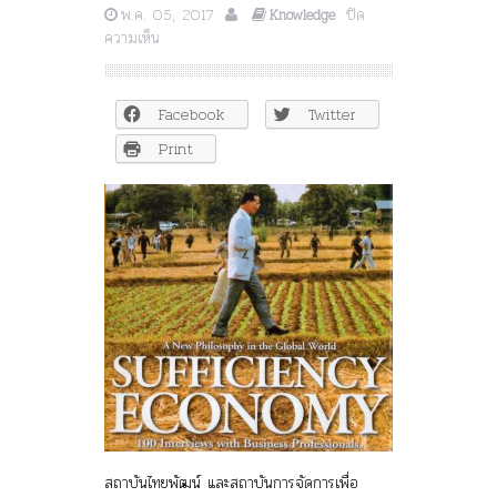
พ.ค. 05, 2017
ปิด
Knowledge
บน
ความเห็น
“เศรษฐกิจ
พอ
เพียง
Facebook
Twitter
ใน
ทัศนะ
Print
โลก”
(Sufficiency
Economy
in
Global
View)
สถาบันไทยพัฒน์ และสถาบันการจัดการเพื่อ