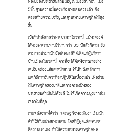
พอใช้ของประชาชนส่วนใหญ่ในเบื้องต้นก่อน เมื่อ
มีพื้นฐานความมั่นคงพร้อมพอสมควรแล้ว จึง
ค่อยสร้างความเจริญและฐานะทางเศรษฐกิจให้สูง
ขึ้น
เป็นที่น่าสังเกตว่าพระบรมราโชวาทนี้ แม้พระองค์
ได้ทรงพระราชทานไว้นานกว่า 30 ปีแล้วก็ตาม ยัง
สามารถนำมาเป็นข้อเตือนสติที่ดีเลิศแก่ผู้บริหาร
บ้านเมืองในเวลานี้ ควรที่จะได้คิดพิจารณาอย่าง
ละเอียดถ่องแท้และหนักแน่น ให้เห็นถึงหลักการ
และวิธีการอันควรที่จะปฏิบัติในเบื้องหน้า เพื่อช่วย
ให้เศรษฐกิจของชาติและการครองชีพของ
ประชาชนดำเนินไปด้วยดี ไม่ให้เกิดความยุ่งยากล้ม
เหลวในที่สุด
ภายหลังจากที่คำว่า “เศรษฐกิจพอเพียง” เริ่มเป็น
คำที่ใช้กันอย่างแพร่หลาย โดยที่ผู้พูดแต่ละคนจะ
ตีความเอาเอง ทำให้ความหมายเศรษฐกิจพอ