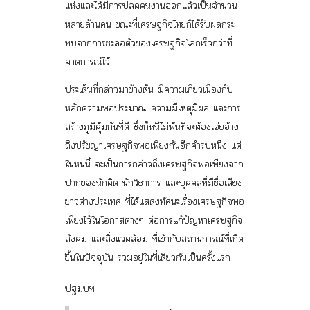
แห่งและได้มีการปลดคนงานออกแล้วเป็นจำนวน
หลายล้านคน ขณะที่เศรษฐกิจไทยก็ได้รับผลกระ
ทบจากการชะลอตัวของเศรษฐกิจโลกเร็วกว่าที่
คาดการณ์ไว้
ประเด็นที่กล่าวมาข้างต้น มีความเกี่ยวเนื่องกับ
หลักความพอประมาณ ความมีเหตุมีผล และการ
สร้างภูมิคุ้มกันที่ดี ซึ่งก็หนีไม่พ้นที่จะต้องเอ่ยอ้าง
ถึงปรัชญาเศรษฐกิจพอเพียงกันอีกคำรบหนึ่ง แต่
ในหนนี้ จะเป็นการกล่าวถึงเศรษฐกิจพอเพียงจาก
ปากของนักคิด นักวิชาการ และบุคคลที่มีชื่อเสียง
ชาวต่างประเทศ ที่ได้แสดงทัศนะเรื่องเศรษฐกิจพอ
เพียงไว้ในโอกาสต่างๆ ต่อการแก้ปัญหาเศรษฐกิจ
สังคม และสิ่งแวดล้อม ที่เข้ากับสถานการณ์ที่เกิด
ขึ้นในปัจจุบัน รวมอยู่ในที่เดียวกันเป็นครั้งแรก
ปฐมบท