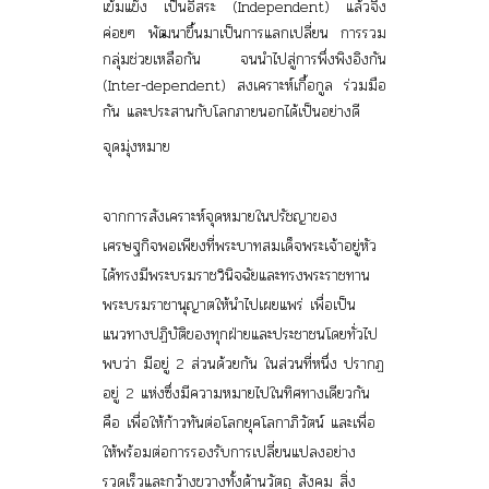
เข้มแข็ง เป็นอิสระ (Independent) แล้วจึง
ค่อยๆ พัฒนาขึ้นมาเป็นการแลกเปลี่ยน การรวม
กลุ่มช่วยเหลือกัน จนนำไปสู่การพึ่งพิงอิงกัน
(Inter-dependent) สงเคราะห์เกื้อกูล ร่วมมือ
กัน และประสานกับโลกภายนอกได้เป็นอย่างดี
จุดมุ่งหมาย
จากการสังเคราะห์จุดหมายในปรัชญาของ
เศรษฐกิจพอเพียงที่พระบาทสมเด็จพระเจ้าอยู่หัว
ได้ทรงมีพระบรมราชวินิจฉัยและทรงพระราชทาน
พระบรมราชานุญาตให้นำไปเผยแพร่ เพื่อเป็น
แนวทางปฏิบัติของทุกฝ่ายและประชาชนโดยทั่วไป
พบว่า มีอยู่ 2 ส่วนด้วยกัน ในส่วนที่หนึ่ง ปรากฏ
อยู่ 2 แห่งซึ่งมีความหมายไปในทิศทางเดียวกัน
คือ
เพื่อให้ก้าวทันต่อโลกยุคโลกาภิวัตน์
และ
เพื่อ
ให้พร้อมต่อการรองรับการเปลี่ยนแปลง
อย่าง
รวดเร็วและกว้างขวางทั้งด้านวัตถุ สังคม สิ่ง