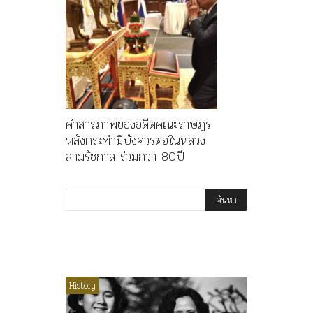
คำสารภาพของอดีตคณะราษฎร
หลังกระทำมิบังควรต่อในหลวง
สามรัชกาล ร่วมกว่า 80ปี
ไม่มีหมวดหมู่
History
Article
History
ลพล