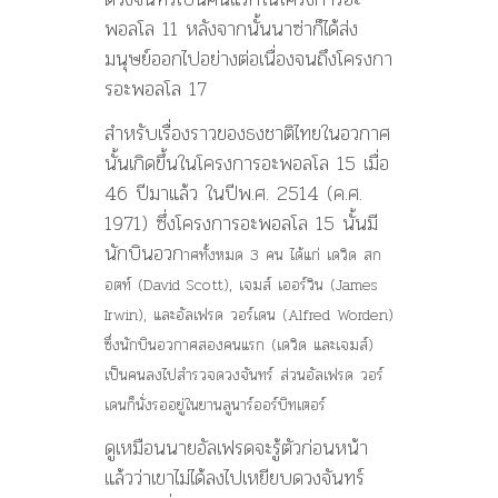
พอลโล 11 หลังจากนั้นนาซ่าก็ได้ส่ง
มนุษย์ออกไปอย่างต่อเนื่องจนถึงโครงกา
รอะพอลโล 17
สำหรับเรื่องราวของธงชาติไทยในอวกาศ
นั้นเกิดขึ้นในโครงการอะพอลโล 15 เมื่อ
46 ปีมาแล้ว ในปีพ.ศ. 2514 (ค.ศ.
1971) ซึ่งโครงการอะพอลโล 15 นั้นมี
นักบินอวก
าศทั้งหมด 3 คน ได้แก่ เดวิด สก
อตท์ (David Scott), เจมส์ เออร์วิน (James
Irwin), และอัลเฟรด วอร์เดน (Alfred Worden)
ซึ่งนักบินอวกาศสองคนแรก (เดวิด และเจมส์)
เป็นคนลงไปสำรวจดวงจันทร์ ส่วนอัลเฟรด วอร์
เดนก็นั่งรออยู่ในยานลูนาร์ออร์บิทเตอร์
ดูเหมือนนายอัลเฟรดจะรู้ตัวก่อนหน้า
แล้วว่าเขาไม่ได้ลงไปเหยียบดวงจันทร์