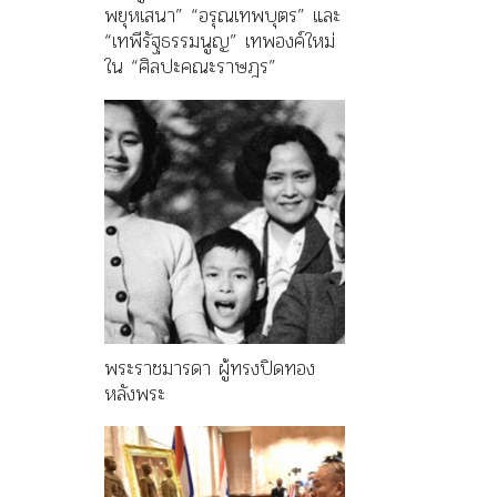
พยุหเสนา” “อรุณเทพบุตร” และ
“เทพีรัฐธรรมนูญ” เทพองค์ใหม่
ใน “ศิลปะคณะราษฎร”
พระราชมารดา ผู้ทรงปิดทอง
หลังพระ