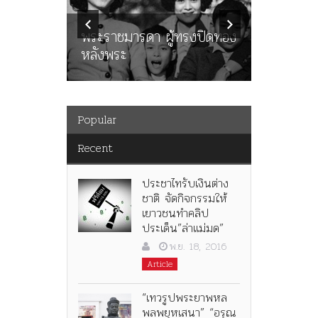
ทพบุตร”
คำสารภา
นูญ” เทพ
ราษฎร หล
ะคณะ
พระราชมารดา ผู้ทรงปิดทอง
ต่อในหลว
หลังพระ
กว่า 80ป
Popular
Recent
ประชาไทรับเงินต่าง
ชาติ จัดกิจกรรมให้
เยาวชนทำคลิป
ประเด็น”ล่าแม่มด”
พ.ย. 18, 2016
Article
“เทวรูปพระยาพหล
พลพยุหเสนา” “อรุณ