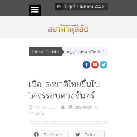
วันศุกร์ 7 สิงหาคม 2026
Latest Update
า” “อรุณเทพบุตร” และ “เทพีรัฐธรรมนูญ” เทพองค์ใหม่ใน “ศิลปะคณะราษฎร”
พระ
เมื่อ ธงชาติไทยขึ้นไป
โคจรรอบดวงจันทร์
ก.ย. 30, 2017
ปิด
Knowledge
บน
ความเห็น
เมื่อ
ธงชาติ
ไทย
Facebook
Twitter