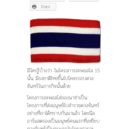
ขึ้น
ไป
Print
โคจร
รอบ
ดวง
จันทร์
มีใครรู้บ้างว่า ในโครงการอะพอลโล 15
นั้น มีธงชาติไทยขึ้นไปโคจรรอบดวง
จันทร์ในภารกิจนั้นด้วย
โครงการอะพอลโล่ของนาซ่าเป็น
โครงการที่ส่งมนุษย์ไปสำรวจดวงจันทร์
อย่างที่เราได้ทราบกันมาแล้ว โดยนีล
อาร์มสตรองเป็นมนุษย์คนแรกที่เหยียบ
ดวงจันทร์เป็นคนแรกในโครงการอะ