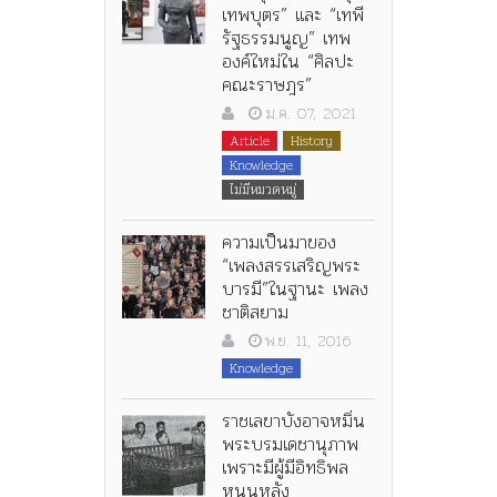
เทพบุตร” และ “เทพี
รัฐธรรมนูญ” เทพ
องค์ใหม่ใน “ศิลปะ
คณะราษฎร”
ม.ค. 07, 2021
Article
History
Knowledge
ไม่มีหมวดหมู่
ความเป็นมาของ
“เพลงสรรเสริญพระ
บารมี”ในฐานะ เพลง
ชาติสยาม
พ.ย. 11, 2016
Knowledge
ราชเลขาบังอาจหมิ่น
พระบรมเดชานุภาพ
เพราะมีผู้มีอิทธิพล
หนุนหลัง