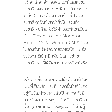
เหมือนเพื่อนอีกสองคน เขาก็เลยเตรียม
ธงชาติของหลาย ๆ ชาติไป แล้วระหว่าง
รออีก 2 คนกลับมา เขาก็ลงชื่อไว้บน
ธงชาติทุกผืนที่เขานำขึ้นไป รวมถึง
ธงชาติไทยด้วย ซึ่งใต้ผืนธงชาติเขาเขียน
ไว้ว่า ‘Flown to the Moon on
Apollo 15 Al Worden CMP’ (บิน
ไปดวงจันทร์พร้อมกับอะพอลโล 15 อัล
วอร์เดน ซีเอ็มพี) เพื่อเป็นการยืนยันว่า
ธงชาติเหล่านี้ได้ติดยานไปดวงจันทร์จริง
ๆ
หลังจากที่ยานอะพอลโลได้กลับมายังโลก
เป็นที่เรียบร้อย ธงที่เขาเอาขึ้นไปก็ยังคง
อยู่กับอัลเฟรดหลายสิบปี จนกระทั่งมี
การนำออกมาประมูล สำหรับธงชาติไทย
นั้น คุณพฤฒิพล ประชุมผล ซึ่งเป็นผู้