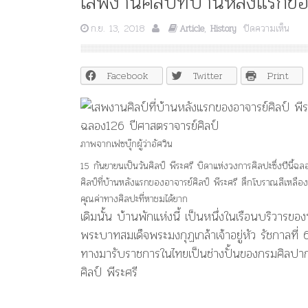
เสพงานศิลป์ที่บ้านหลังแรกขอ
บน
ก.ย. 13, 2018
,
ปิดความเห็น
Article
History
เสพ
งาน
ศิลป์
Facebook
Twitter
Print
ที่
บ้าน
หลัง
แรก
ของ
ภาพจากเฟซบุ๊กผู้ว่าอัศวิน
อาจา
ศิลป์
15 กันยายนเป็นวันศิลป์ พีระศรี บิดาแห่งวงการศิลปะซึ่งปีนี้ฉ
พี
ศิลป์ที่บ้านหลังแรกของอาจารย์ศิลป์ พีระศรี ตึกโบราณสีเหลืองส
ระ
คุณค่าทางศิลปะที่หาชมได้ยาก
ศรี
เดิมนั้น บ้านพักแห่งนี้ เป็นหนึ่งในเรือนบริวา
พระบาทสมเด็จพระมงกุฏเกล้าเจ้าอยู่หัว รัชกาลที่ 6
ทางมารับราชการในไทยเป็นช่างปั้นของกรมศิลปากร ซ
ศิลป์ พีระศรี