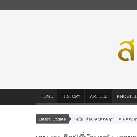
HOME
HISTORY
ARTICLE
KNOWLE
Latest Update
ทพบุตร” และ “เทพีรัฐธรรมนูญ” เทพองค์ใหม่ใน “ศิลปะคณะราษฎร”
พระราชมารดา ผ