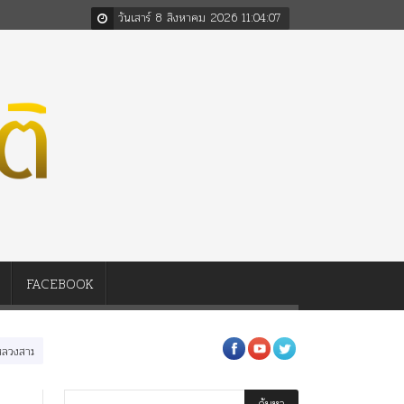
วันเสาร์ 8 สิงหาคม 2026
11
:
04
:
08
FACEBOOK
รัชกาล ร่วมกว่า 80ปี
ร.๖ สร้าง “จุฬาลงกรณ์มหาวิทยาลัย” ตามพระราชดำริ ร.๕! ร.๙