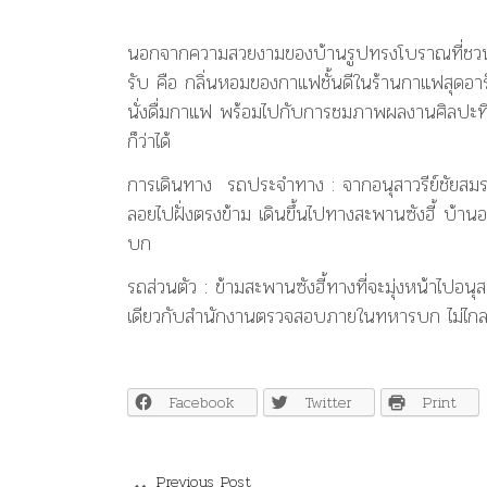
นอกจากความสวยงามของบ้านรูปทรงโบราณที่ชวนให้อยา
รับ คือ กลิ่นหอมของกาแฟชั้นดีในร้านกาแฟสุดอาร์ต
นั่งดื่มกาแฟ พร้อมไปกับการชมภาพผลงานศิลปะที่เก
ก็ว่าได้
การเดินทาง รถประจำทาง : จากอนุสาวรีย์ชัยสมร
ลอยไปฝั่งตรงข้าม เดินขึ้นไปทางสะพานซังฮี้ บ้าน
บก
รถส่วนตัว : ข้ามสะพานซังฮี้ทางที่จะมุ่งหน้าไปอนุส
เดียวกับสำนักงานตรวจสอบภายในทหารบก ไม่ไกลจ
Facebook
Twitter
Print
Previous Post