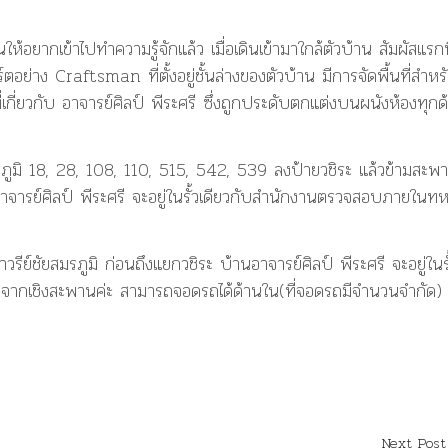
กเข้าไปทำความรู้จักแล้ว เมื่อเดินเข้ามาใกล้ตัวบ้าน สัมผัสแรกที่
อย่าง Craftsman ที่ตั้งอยู่ชั้นล่างของตัวบ้าน มีการจัดพื้นที่สำหร
ี่ยวกับ อาจารย์ศิลป์ พีระศรี ซึ่งถูกประดับตกแต่งบนผนังห้องทุกด
ภูมิ 18, 28, 108, 110, 515, 542, 539 ลงป้ายวชิระ แล้วข้ามสะพ
อาจารย์ศิลป์ พีระศรี จะอยู่ในรั้วเดียวกับสำนักงานตรวจสอบภายในท
าวรีย์ชัยสมรภูมิ ก่อนถึงแยกวชิระ บ้านอาจารย์ศิลป์ พีระศรี จะอยู่ในรั
ากเชิงสะพานค่ะ สามารถจอดรถได้ด้านใน(ที่จอดรถมีจำนวนจำกัด)
Next Post