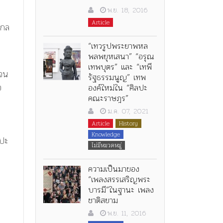
พ.ย. 18, 2016
Article
แกล
“เทวรูปพระยาพหล
พลพยุหเสนา” “อรุณ
เทพบุตร” และ “เทพี
 จน
รัฐธรรมนูญ” เทพ
อ
องค์ใหม่ใน “ศิลปะ
คณะราษฎร”
ม.ค. 07, 2021
Article
History
Knowledge
ลปะ
ไม่มีหมวดหมู่
ความเป็นมาของ
“เพลงสรรเสริญพระ
บารมี”ในฐานะ เพลง
ชาติสยาม
พ.ย. 11, 2016