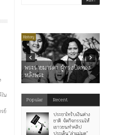
่มีหมวดหมู่
History
Article
History
K
ุตร”
” เทพ
คำสารภาพขอ
ะ
พระราชมารดา ผู้ทรงปิดทอง
หลังกระทำมิ
หลังพระ
สามรัชกาล ร่
ง
ค์ใน
Popular
Recent
น
รย์
ประชาไทรับเงินต่าง
ชาติ จัดกิจกรรมให้
เยาวชนทำคลิป
ประเด็น”ล่าแม่มด”