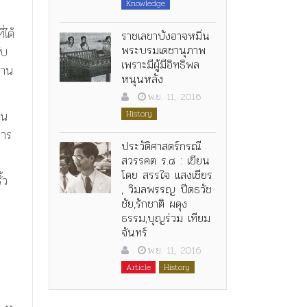
Knowledge
ได้
ราชเลขาบังอาจหมิ่น
พระบรมเดชานุภาพ
ับ
เพราะมีผู้มีอิทธิพล
้าน
หนุนหลัง
พ.ย. 11, 2016
าน
History
หาร
ประวัติศาสตร์กรณี
สวรรคต ร.๘ : เขียน
โดย สรรใจ แสงเชียร
้ว
, วิมลพรรญ ปีตธวัช
ชัย,รักชาติ ผดุง
ธรรม,บุญร่วม เทียม
จันทร์
พ.ย. 11, 2016
Article
History