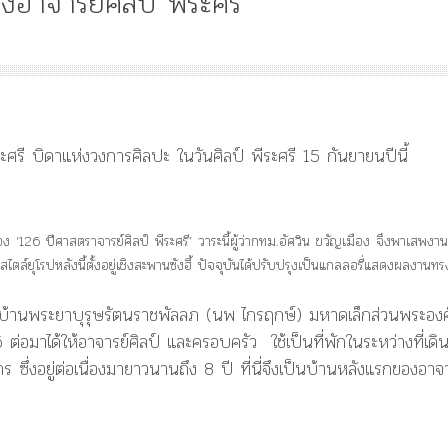
งอาจารย์ศิลป์ พีระศรี
Article
History
Knowledge
ไม
“เทวรูปพระยาพหลพล
พยุหเสนา” “อรุณเทพบ
และ “เทพีรัฐธรรมนูญ
องค์ใหม่ใน “ศิลปะคณ
รย์
ลอง ‘126 ปีศาสตราจารย์ศิลป์ พีระศรี’ วาระนี้ผู้ว่ากทม.อัศวิน ขวัญเมือง จึงพาเสพงาน
ราษฎร”
ไตล์ยุโรปหลังนี้ตั้งอยู่เชิงสะพานซังฮี้ ปัจจุบันได้ปรับปรุงเป็นแกลลอรี่แสดงผลงานทร
รของบ้านพระยาบุรุษรัตนราชพัลลภ (นพ ไกรฤกษ์) มหาดเล็กส่วนพระอง
 ต่อมาได้ให้อาจารย์ศิลป์ และครอบครัว ใช้เป็นที่พักในระหว่างที่เดิ
ึ่งอยู่ต่อเนื่องมายาวนานถึง 8 ปี ที่นี่จึงเป็นบ้านหลังแรกของอาจา