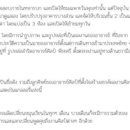
วจสอบภายในทหารบก และเปิดให้ชมเฉพาะวันพุธเท่านั้น แต่ปัจจุบัน
ี้มาดูแลเอง โดยปรับปรุงอาคารบางส่วน และจัดให้บริเวณชั้น 2 เป็น
ายตา โดยแบ่งเป็น 3 ห้อง และเปิดให้เข้าชมทุกวัน
โดยมีการนำรูปภาพ และรูปหล่อที่เป็นผลงานของอาจารย์ ที่อิงจาก
ล่าประวัติความเป็นมาของอาจารย์ตั้งแต่การเดินทางเข้ามาประเทศไทย
ยู่ที่ รูปหล่อสำริดอาจารย์ศิลป์ พีระศรี ตั้งตระหง่านอยู่ทางด้านขวามื
ินชื่อดัง รวมถึงลูกศิษย์ของอาจารย์ศิลป์ที่ตั้งใจสร้างสรรค์ผลงานศิ
แสดงในแกลลอรี่แห่งนี้
การผลัดเปลี่ยนหมุนเวียนในทุกๆ เดือน บางเดือนก็จะมีการรวมตัวของ
และแลกเปลี่ยนพูดคุยถึงงานศิลป์ต่างๆ อีกด้วย