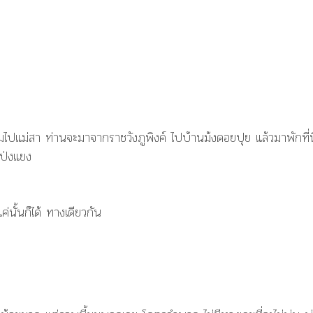
ข้ามไปแม่สา ท่านจะมาจากราชวังภูพิงค์ ไปบ้านม้งดอยปุย แล้วมาพักที่นี
โป่งแยง
นั้นก็ได้ ทางเดียวกัน