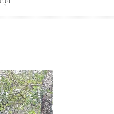
ยปุย
จ
น
Article
History
Knowledge
ไม่มีหมวดหมู่
History
“เทวรูปพระยาพหลพล
พยุหเสนา” “อรุณเทพบุตร”
และ “เทพีรัฐธรรมนูญ” เทพ
องค์ใหม่ใน “ศิลปะคณะ
พระราชมารดา ผู้ทรงป
ราษฎร”
หลังพระ
^