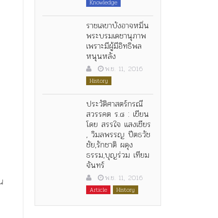
Knowledge
ราชเลขาบังอาจหมิ่น
พระบรมเดชานุภาพ
เพราะมีผู้มีอิทธิพล
หนุนหลัง
พ.ย. 11, 2016
History
ประวัติศาสตร์กรณี
สวรรคต ร.๘ : เขียน
โดย สรรใจ แสงเชียร
, วิมลพรรญ ปีตธวัช
ชัย,รักชาติ ผดุง
ธรรม,บุญร่วม เทียม
จันทร์
พ.ย. 11, 2016
ัน
Article
History