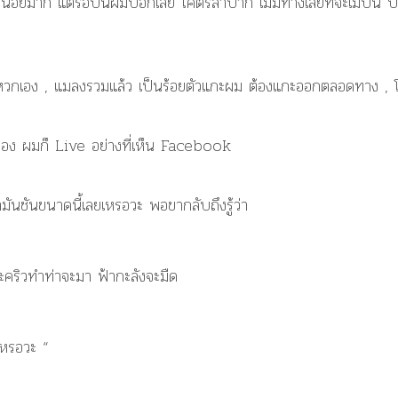
อยมาก แต่รอบนี้ผมบอกเลย โคตรลำบาก ไม่มีทางเลยที่จะไม่บ่น บ
แหวกเอง , แมลงรวมแล้ว เป็นร้อยตัวแกะผม ต้องแกะออกตลอดทาง , 
อง ผมก็ Live อย่างที่เห็น Facebook
ามันชันขนาดนี้เลยเหรอวะ พอขากลับถึงรู้ว่า
ะคริวทำท่าจะมา ฟ้ากะลังจะมืด
เหรอวะ “