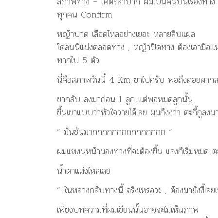
สภาพทาง – โคตรลำบาก ผมเป็นคนบ่นเรื่องทาง น้
ทุกคน Confirm
หญ้าบาด เลือดไหลอย่างเยอะ หลายสิบแผล
โคลนนี่แม่งตลอดทาง , หญ้าปิดทาง ต้องเอามือ
ทากไป 5 ตัว
นี่คือสภาพวันนี้ 4 Km ขาไปครับ พอถึงดอยผากล
ขากลับ ลงมาก่อน 1 ลูก แต่พอหมดลูกนั้น
ขึ้นเขาแบบว่าหัวใจวายได้เลย ผมก็งงว่า ตะกี้กูลงม
” มันชันมากกกกกกกกกกกกกกก “
ผมแหงนหน้ามองทางที่จะต้องขึ้น แรงก็เริ่มหมด ต
น้ำตาแม่งไหลเลย
” ในหลวงกลับทางนี้ จริงเหรอวะ , ต้องมายังงี้เลย
เพียงบทความที่ผมเขียนนั้นอาจจะไม่เห็นภาพ