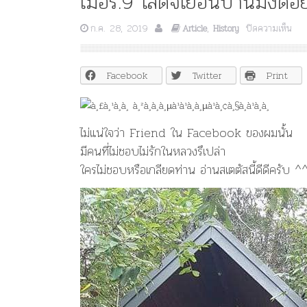
เมื่อร.9 เสด็จเยือนบ้านม้งดอ
บน
ก.ค. 28, 2019
,
ปิดความเห็น
Article
History
เมื่อ
ร.9
เสด็
Facebook
Twitter
Print
เยือ
บ้า
นม้
งด
ไม่แน่ใจว่า Friend ใน Facebook ของผมนั้น
อย
มีคนที่ไม่ชอบไม่รักในหลวงรึเปล่า
ปุย
ใครไม่ชอบหรือเกลียดท่าน อ่านสเตตัสนี้ดีดีครับ ^