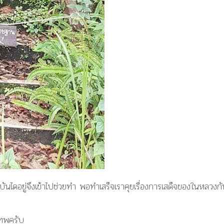
บันไดอยู่จึงเข้าไปช่วยทำ พอทำเสร็จเราคุยเรื่องการเสด็จของในหลวงก
เทพครับ