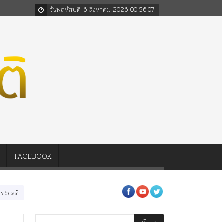
วันพฤหัสบดี 6 สิงหาคม 2026
00
:
56
:
08
FACEBOOK
 “จุฬาลงกรณ์มหาวิทยาลัย” ตามพระราชดำริ ร.๕! ร.๙ ฝากต้นจามจุรีและเพลงไว้เตือนใจ!!