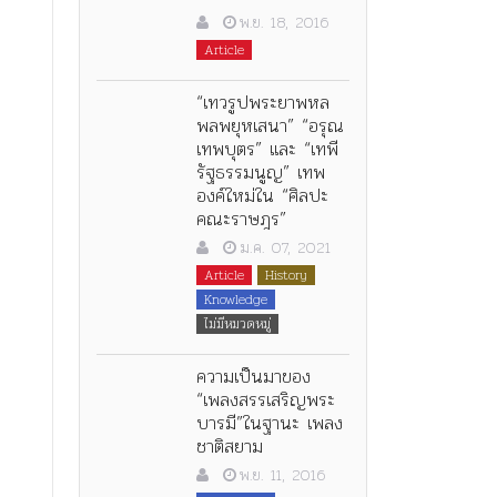
พ.ย. 18, 2016
Article
“เทวรูปพระยาพหล
พลพยุหเสนา” “อรุณ
เทพบุตร” และ “เทพี
รัฐธรรมนูญ” เทพ
องค์ใหม่ใน “ศิลปะ
คณะราษฎร”
ม.ค. 07, 2021
Article
History
Knowledge
ไม่มีหมวดหมู่
ความเป็นมาของ
“เพลงสรรเสริญพระ
บารมี”ในฐานะ เพลง
ชาติสยาม
พ.ย. 11, 2016