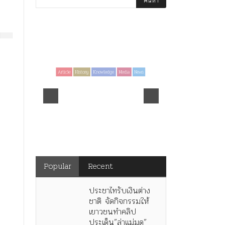
Article
History
Knowledge
Media
News
History
ไม่มีหมวดหม
ร.๖ สร้าง “จ
คำสารภาพของอดีตคณะราษฎร
มหาวิทยาลัย
ิดทอง
หลังกระทำมิบังควรต่อในหลวง
ร.๕! ร.๙ ฝาก
สามรัชกาล ร่วมกว่า 80ปี
เพลงไว้เตือนใจ
Popular
Recent
ประชาไทรับเงินต่าง
ชาติ จัดกิจกรรมให้
เยาวชนทำคลิป
ประเด็น”ล่าแม่มด”