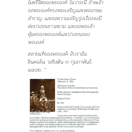
ไมตรีจิตของพระองค์ ในวาระนี้ ข้าพเจ้า
ขอพระองค์ทรงพระเจริญและพระเกษม
สำราญ และขอความเจริญรุ่งเรืองจงมี
ต่อปวงชนชาวสยาม และขอพระเจ้า
คุ้มครองพระองค์และปวงชนของ
พระองค์
สหายแท้ของพระองค์ อับราฮัม
ลินคอล์น วอชิงตัน ๓ กุมภาพันธ์
๑๘๖๒…”