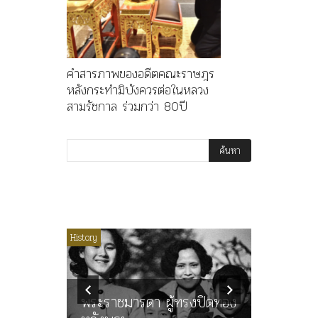
คำสารภาพของอดีตคณะราษฎร
หลังกระทำมิบังควรต่อในหลวง
สามรัชกาล ร่วมกว่า 80ปี
ไม่มีหมวดหมู่
History
Article
History
ลพล
ทพบุตร”
คำสารภา
นูญ” เทพ
ราษฎร หล
ะคณะ
พระราชมารดา ผู้ทรงปิดทอง
ต่อในหลว