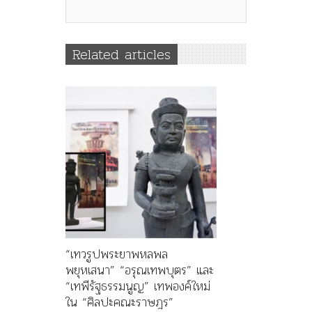
Related articles
“เทวรูปพระยาพหลพล
พยุหเสนา” “อรุณเทพบุตร” และ
“เทพีรัฐธรรมนูญ” เทพองค์ใหม่
ใน “ศิลปะคณะราษฎร”