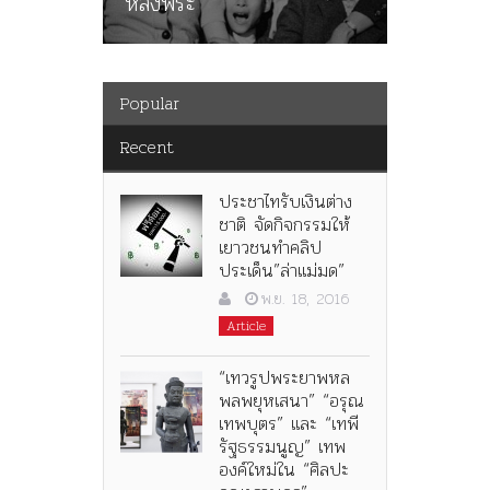
หลังพระ
กว่า 80ป
Popular
Recent
ประชาไทรับเงินต่าง
ชาติ จัดกิจกรรมให้
เยาวชนทำคลิป
ประเด็น”ล่าแม่มด”
พ.ย. 18, 2016
Article
“เทวรูปพระยาพหล
พลพยุหเสนา” “อรุณ
เทพบุตร” และ “เทพี
รัฐธรรมนูญ” เทพ
องค์ใหม่ใน “ศิลปะ