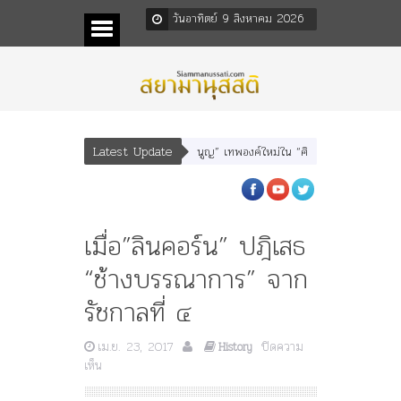
วันอาทิตย์ 9 สิงหาคม 2026
Latest Update
า” “อรุณเทพบุตร” และ “เทพีรัฐธรรมนูญ” เทพองค์ใหม่ใน “ศิลปะคณะราษฎร”
พระร
เมื่อ”ลินคอร์น” ปฎิเสธ
“ช้างบรรณาการ” จาก
รัชกาลที่ ๔
เม.ย. 23, 2017
ปิดความ
History
บน
เห็น
เมื่อ”ลิ
น