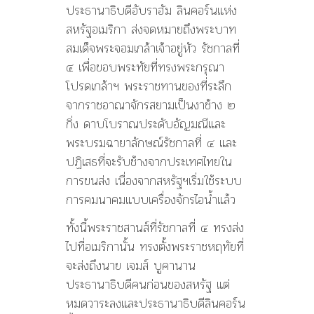
ประธานาธิบดีอับราฮัม ลินคอร์นแห่ง
สหรัฐอเมริกา ส่งจดหมายถึงพระบาท
สมเด็จพระจอมเกล้าเจ้าอยู่หัว รัชกาลที่
๔ เพื่อขอบพระทัยที่ทรงพระกรุณา
โปรดเกล้าฯ พระราชทานของที่ระลึก
จากราชอาณาจักรสยามเป็นงาช้าง ๒
กิ่ง ดาบโบราณประดับอัญมณีและ
พระบรมฉายาลักษณ์รัชกาลที่ ๔ และ
ปฏิเสธที่จะรับช้างจากประเทศไทยใน
การขนส่ง เนื่องจากสหรัฐฯเริ่มใช้ระบบ
การคมนาคมแบบเครื่องจักรไอน้ำแล้ว
ทั้งนี้พระราชสานส์ที่รัชกาลที่ ๔ ทรงส่ง
ไปที่อเมริกานั้น ทรงตั้งพระราชหฤทัยที่
จะส่งถึงนาย เจมส์ บูคานาน
ประธานาธิบดีคนก่อนของสหรัฐ แต่
หมดวาระลงและประธานาธิบดีลินคอร์น